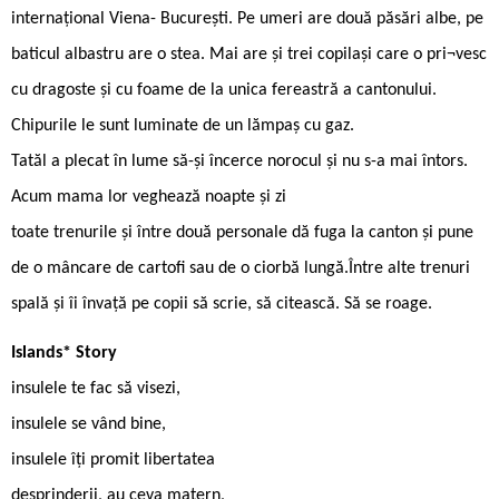
internațional Viena- București. Pe umeri are două păsări albe, pe
baticul albastru are o stea. Mai are și trei copilași care o pri¬vesc
cu dragoste și cu foame de la unica fereastră a cantonului.
Chipurile le sunt luminate de un lămpaș cu gaz.
Tatăl a plecat în lume să-și încerce norocul și nu s-a mai întors.
Acum mama lor veghează noapte și zi
toate trenurile și între două personale dă fuga la canton și pune
de o mâncare de cartofi sau de o ciorbă lungă.Între alte trenuri
spală și îi învață pe copii să scrie, să citească. Să se roage.
Islands* Story
insulele te fac să visezi,
insulele se vând bine,
insulele îți promit libertatea
desprinderii, au ceva matern,