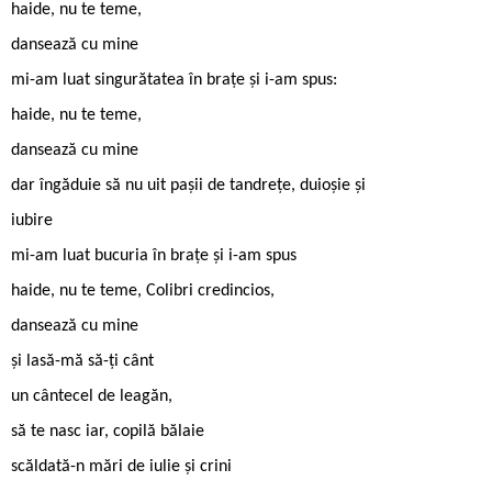
haide, nu te teme,
dansează cu mine
mi-am luat singurătatea în brațe și i-am spus:
haide, nu te teme,
dansează cu mine
dar îngăduie să nu uit pașii de tandrețe, duioșie și
iubire
mi-am luat bucuria în brațe și i-am spus
haide, nu te teme, Colibri credincios,
dansează cu mine
și lasă-mă să-ți cânt
un cântecel de leagăn,
să te nasc iar, copilă bălaie
scăldată-n mări de iulie și crini