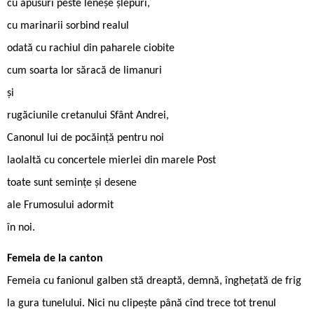
cu apusuri peste leneșe șlepuri,
cu marinarii sorbind realul
odată cu rachiul din paharele ciobite
cum soarta lor săracă de limanuri
și
rugăciunile cretanului Sfânt Andrei,
Canonul lui de pocăință pentru noi
laolaltă cu concertele mierlei din marele Post
toate sunt semințe și desene
ale Frumosului adormit
în noi.
Femeia de la canton
Femeia cu fanionul galben stă dreaptă, demnă, înghețată de frig
la gura tunelului. Nici nu clipește până cînd trece tot trenul