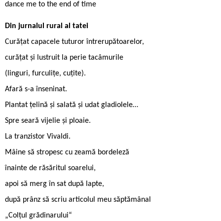
dance me to the end of time
Din jurnalul rural al tatei
Curățat capacele tuturor întrerupătoarelor,
curățat și lustruit la perie tacâmurile
(linguri, furculițe, cuțite).
Afară s-a înseninat.
Plantat țelină și salată și udat gladiolele…
Spre seară vijelie și ploaie.
La tranzistor Vivaldi.
Mâine să stropesc cu zeamă bordeleză
înainte de răsăritul soarelui,
apoi să merg în sat după lapte,
după prânz să scriu articolul meu săptămânal
„Colțul grădinarului“