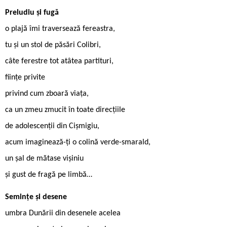
Preludiu și fugă
o plajă îmi traversează fereastra,
tu și un stol de păsări Colibri,
câte ferestre tot atâtea partituri,
ființe privite
privind cum zboară viața,
ca un zmeu zmucit în toate direcțiile
de adolescenții din Cișmigiu,
acum imaginează-ți o colină verde-smarald,
un șal de mătase vișiniu
și gust de fragă pe limbă…
Semințe și desene
umbra Dunării din desenele acelea