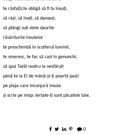
te răsfață,te obligă să fi tu însuți,
să râzi, să înoți, să dansezi,
să plângi sub stele daurite
răsăriturile insulelor
te preschimbă în scutierul luminii,
te smeresc, te fac să cazi în genunchi,
să spui Tatăl nostru la nesfârșit
până te ia El de mână și-ți poartă pașii
pe plaja care înconjură insula
și scrie pe nisip: Iertate-ți sunt păcatele tale.
0