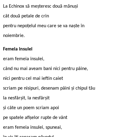
La Echinox să meșteresc două mănuși
cât două petale de crin
pentru nepoțelul meu care se va naște în
noiembrie.
Femeia insulei
eram femeia insulei,
când nu mai aveam bani nici pentru pâine,
nici pentru cel mai ieftin caiet
scriam pe nisipuri, desenam pâini și chipul tău
la nesfârșit, la nesfârșit
și câte un poem scriam apoi
pe spatele afișelor rupte de vânt
eram femeia insulei, spuneai,