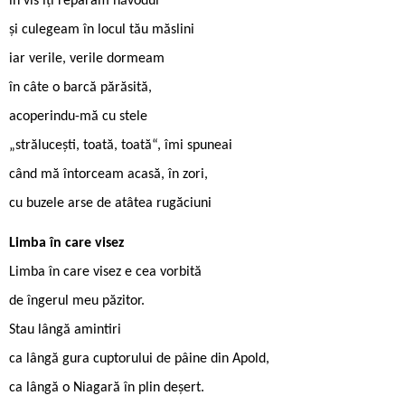
în vis îți reparam năvodul
și culegeam în locul tău măslini
iar verile, verile dormeam
în câte o barcă părăsită,
acoperindu-mă cu stele
„strălucești, toată, toată“, îmi spuneai
când mă întorceam acasă, în zori,
cu buzele arse de atâtea rugăciuni
Limba în care visez
Limba în care visez e cea vorbită
de îngerul meu păzitor.
Stau lângă amintiri
ca lângă gura cuptorului de pâine din Apold,
ca lângă o Niagară în plin deșert.