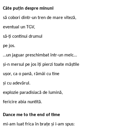
Câte puțin despre minuni
să cobori dintr-un tren de mare viteză,
eventual un TGV,
să-ți continui drumul
pe jos.
…un jaguar preschimbat într-un melc…
și-n mersul pe jos îți pierzi toate măștile
ușor, ca o pană, rămâi cu tine
și cu adevărul.
explozie paradisiacă de lumină,
fericire abia nuntită.
Dance me to the end of time
mi-am luat frica în brațe și i-am spus: