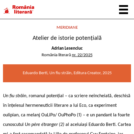
MERIDIANE
Atelier de istorie potențială
Adrian Lesenciuc
România literară
nr. 22/2025
Eduardo Berti, Un fiu străin, Editura Creator, 2025
Un fiu străin
, romanul potențial – ca scriere neîncheiată, deschisă
în înțelesul hermeneuticii literare a lui Eco, ca experiment
oulipian, ca melanj OuLiPo/ OuPhoPo (1) – e un pandant la foarte
cunoscutul
Un père étranger (2)
al aceluiași Eduardo Berti. Cartea