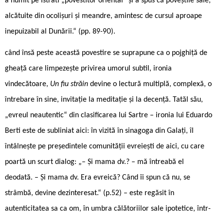
a numit pe Istrati „povestitor oriental“ și a spus că poveștile sale,
alcătuite din ocolișuri și meandre, amintesc de cursul aproape
inepuizabil al Dunării.“ (pp. 89-90).
când însă peste această povestire se suprapune ca o pojghiță de
gheață care limpezește privirea umorul subtil, ironia
vindecătoare,
Un fiu străin
devine o lectură multiplă, complexă, o
întrebare în sine, invitație la meditație și la decență. Tatăl său,
„evreul neautentic“ din clasificarea lui Sartre – ironia lui Eduardo
Berti este de subliniat aici: în vizită în sinagoga din Galați, îl
întâlnește pe președintele comunității evreiești de aici, cu care
poartă un scurt dialog: „– Și mama dv.? – mă întreabă el
deodată. – Și mama dv. Era evreică? Când îi spun că nu, se
strâmbă, devine dezinteresat.“ (p.52) – este regăsit în
autenticitatea sa ca om, în umbra călătoriilor sale ipotetice, într-