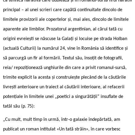
ca tehnică narativă care dublează și în romanul-sursă firul narativ
principal – al unei scrieri care capătă continuitate dincolo de
limitele provizorii ale copertelor și, mai ales, dincolo de limitele
aparente ale limbilor. Prozatorul argentinian, al cărui tată cu
origini evreiești se născuse la Galați și locuise pe strada Holban
(actuală Culturii) la numărul 24, vine în România să identifice și
să parcurgă un fir al formării. Textul său, însoțit de fotografii,
reia/ repoziționează unghiurile din care a privit romanul-sursă,
trimite explicit la acesta și construiește plecând de la căutările
livrești anterioare un traiect al căutării interioare, al refacerii
potențiale în limitele unei „poetici a singurătății“ insuflate de
tatăl său (p. 75):
„Cu mult, mult timp în urmă, într-o galaxie îndepărtată, am
publicat un roman intitulat «Un tată străin», în care vorbesc