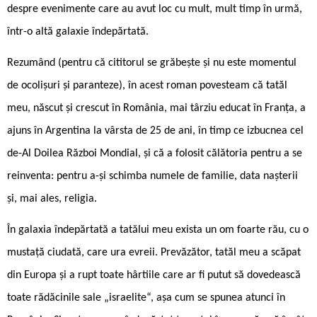
despre evenimente care au avut loc cu mult, mult timp în urmă,
într-o altă galaxie îndepărtată.
Rezumând (pentru că cititorul se grăbește și nu este momentul
de ocolișuri și paranteze), în acest roman povesteam că tatăl
meu, născut și crescut în România, mai târziu educat în Franța, a
ajuns în Argentina la vârsta de 25 de ani, în timp ce izbucnea cel
de-Al Doilea Război Mondial, și că a folosit călătoria pentru a se
reinventa: pentru a-și schimba numele de familie, data nașterii
și, mai ales, religia.
În galaxia îndepărtată a tatălui meu exista un om foarte rău, cu o
mustață ciudată, care ura evreii. Prevăzător, tatăl meu a scăpat
din Europa și a rupt toate hârtiile care ar fi putut să dovedească
toate rădăcinile sale „israelite“, așa cum se spunea atunci în