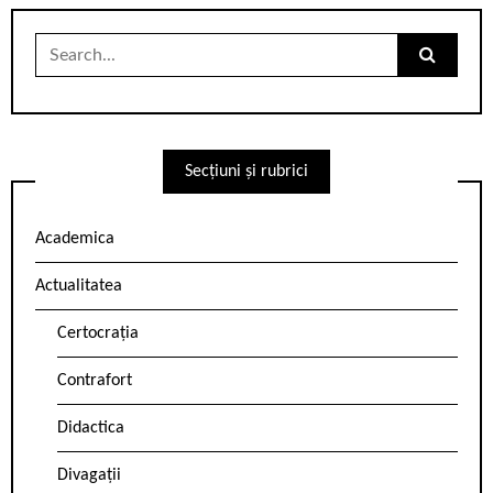
Search
for:
Secțiuni și rubrici
Academica
Actualitatea
Certocrația
Contrafort
Didactica
Divagații