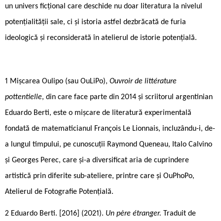
un univers ficțional care deschide nu doar literatura la nivelul
potențialității sale, ci și istoria astfel dezbrăcată de furia
ideologică și reconsiderată în atelierul de istorie potențială.
1 Mișcarea Oulipo (sau OuLiPo),
Ouvroir de littérature
pottentielle
, din care face parte din 2014 și scriitorul argentinian
Eduardo Berti, este o mișcare de literatură experimentală
fondată de matematicianul François Le Lionnais, incluzându-i, de-
a lungul timpului, pe cunoscuții Raymond Queneau, Italo Calvino
și Georges Perec, care și-a diversificat aria de cuprindere
artistică prin diferite sub-ateliere, printre care și OuPhoPo,
Atelierul de Fotografie Potențială.
2 Eduardo Berti. [2016] (2021).
Un père étranger.
Traduit de