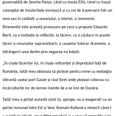
guvernabilă de Sancho Panza, când cu Insula Ellis, când cu însuși
conceptul de insularitate evreiască și cu cel de traversare într-un
sens sau în celălalt: a oceanului, a istoriei, a memoriei.
Binevenită este această provocare pe care o propune Eduardo
Berti, ca o invitație la reflecție, la tăcere, ca o căutare în aceste
tăceri a resurselor supraviețuirii, a cauzelor tuturor dramelor, a
înfrângerii unui destin prin negarea lui totală:
„În ciuda tăcerilor lui, în ciuda reticenței și disprețului față de
România, tatăl meu obișnuia să picteze pentru mine cu nostalgia
vibrantă vastul port Galați și râul Siret unde plutașii coborau cu
încărcăturile lor de lemne înainte de a se lovi de Dunăre.
Tatăl meu a pictat această zonă (și, apropo, nu a exagerat) ca un
portal minunat între Est și Vest. Romain Rolland a nimerit când l-