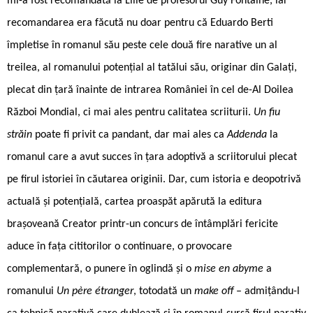
mi-a fost recomandată la Lille de profesorul Guy Fontaine, iar
recomandarea era făcută nu doar pentru că Eduardo Berti
împletise în romanul său peste cele două fire narative un al
treilea, al romanului potențial al tatălui său, originar din Galați,
plecat din țară înainte de intrarea României în cel de-Al Doilea
Război Mondial, ci mai ales pentru calitatea scriiturii.
Un fiu
străin
poate fi privit ca pandant, dar mai ales ca
Addenda
la
romanul care a avut succes în țara adoptivă a scriitorului plecat
pe firul istoriei în căutarea originii. Dar, cum istoria e deopotrivă
actuală și potențială, cartea proaspăt apărută la editura
brașoveană Creator printr-un concurs de întâmplări fericite
aduce în fața cititorilor o continuare, o provocare
complementară, o punere în oglindă și o
mise en abyme
a
romanului
Un père étranger
, totodată un
make off
– admițându-l