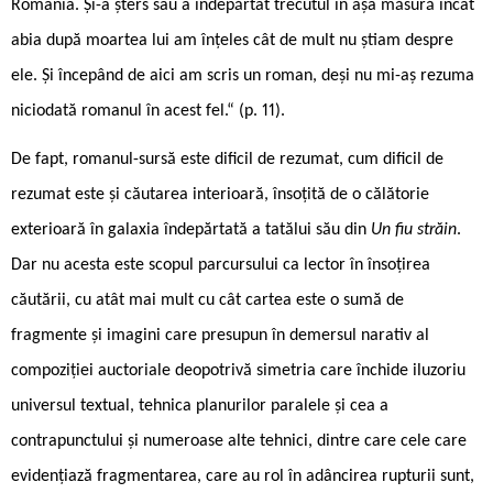
România. Și-a șters sau a îndepărtat trecutul în așa măsură încât
abia după moartea lui am înțeles cât de mult nu știam despre
ele. Și începând de aici am scris un roman, deși nu mi-aș rezuma
niciodată romanul în acest fel.“ (p. 11).
De fapt, romanul-sursă este dificil de rezumat, cum dificil de
rezumat este și căutarea interioară, însoțită de o călătorie
exterioară în galaxia îndepărtată a tatălui său din
Un fiu străin
.
Dar nu acesta este scopul parcursului ca lector în însoțirea
căutării, cu atât mai mult cu cât cartea este o sumă de
fragmente și imagini care presupun în demersul narativ al
compoziției auctoriale deopotrivă simetria care închide iluzoriu
universul textual, tehnica planurilor paralele și cea a
contrapunctului și numeroase alte tehnici, dintre care cele care
evidențiază fragmentarea, care au rol în adâncirea rupturii sunt,