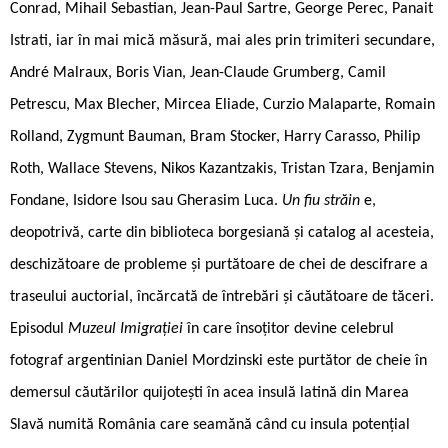
Conrad, Mihail Sebastian, Jean-Paul Sartre, George Perec, Panait
Istrati, iar în mai mică măsură, mai ales prin trimiteri secundare,
André Malraux, Boris Vian, Jean-Claude Grumberg, Camil
Petrescu, Max Blecher, Mircea Eliade, Curzio Malaparte, Romain
Rolland, Zygmunt Bauman, Bram Stocker, Harry Carasso, Philip
Roth, Wallace Stevens, Nikos Kazantzakis, Tristan Tzara, Benjamin
Fondane, Isidore Isou sau Gherasim Luca.
Un fiu străin
e,
deopotrivă, carte din biblioteca borgesiană și catalog al acesteia,
deschizătoare de probleme și purtătoare de chei de descifrare a
traseului auctorial, încărcată de întrebări și căutătoare de tăceri.
Episodul
Muzeul Imigrației
în care însoțitor devine celebrul
fotograf argentinian Daniel Mordzinski este purtător de cheie în
demersul căutărilor quijotești în acea insulă latină din Marea
Slavă numită România care seamănă când cu insula potențial