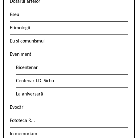
Dosarul artelor
Eseu
Etimologii
Eu și comunismul
Eveniment
Bicentenar
Centenar I.D. Sîrbu
La aniversară
Evocări
Fototeca R.l.
In memoriam