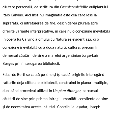
căutare personală, de scriitura din
Cosmicomicăriile
oulipianului
Italo Calvino. Aici însă nu imaginația este cea care iese la
suprafață, ci întretăierea de fire, deschiderea plurală spre
diferite variante interpretative, în care nu o conexiune inevitabilă
în opera lui Calvino a omului cu Natura se evidențiază, ci o
conexiune inevitabilă cu a doua natură, cultura, precum în
demersul căutării de sine a marelui argentinian Jorge-Luis
Borges prin interogarea bibliotecii.
Eduardo Berti se caută pe sine și își caută originile interogând
rafturile deja citite ale bibliotecii, construind în planuri multiple,
duplicând procedeul utilizat în
Un père étranger,
parcursul
căutării de sine prin prisma întregii umanități conștiente de sine
și de necesitatea acestei căutări. Contribuie, așadar, Joseph