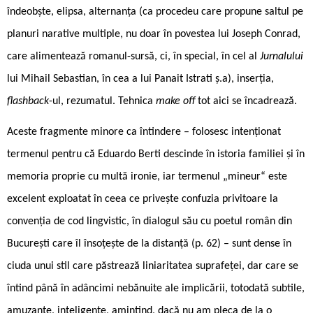
îndeobște, elipsa, alternanța (ca procedeu care propune saltul pe
planuri narative multiple, nu doar în povestea lui Joseph Conrad,
care alimentează romanul-sursă, ci, în special, în cel al
Jurnalului
lui Mihail Sebastian, în cea a lui Panait Istrati ș.a), inserția,
flashback
-ul, rezumatul. Tehnica
make off
tot aici se încadrează.
Aceste fragmente minore ca întindere – folosesc intenționat
termenul pentru că Eduardo Berti descinde în istoria familiei și în
memoria proprie cu multă ironie, iar termenul „mineur“ este
excelent exploatat în ceea ce privește confuzia privitoare la
convenția de cod lingvistic, în dialogul său cu poetul român din
București care îl însoțește de la distanță (p. 62) – sunt dense în
ciuda unui stil care păstrează liniaritatea suprafeței, dar care se
întind până în adâncimi nebănuite ale implicării, totodată subtile,
amuzante, inteligente, amintind, dacă nu am pleca de la o