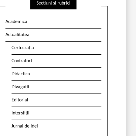
Secțiuni și rubrici
Academica
Actualitatea
Certocrația
Contrafort
Didactica
Divagații
Editorial
Interstiții
Jurnal de idei