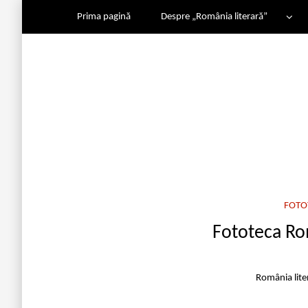
Prima pagină
Despre „România literară”
FOTOT
Fototeca Rom
România lite