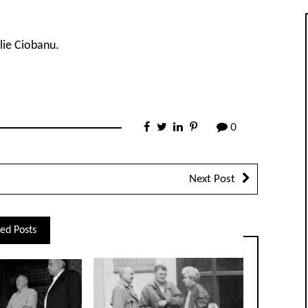
lie Ciobanu.
0
Next Post
ed Posts