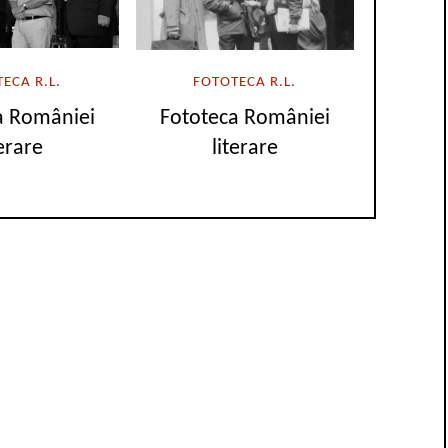
ECA R.L.
FOTOTECA R.L.
a României
Fototeca României
terare
literare