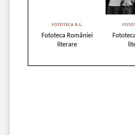
FOTOTECA R.L.
FOTOT
Fototeca României
Fototec
literare
li