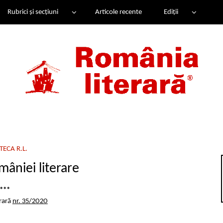
Rubrici și secțiuni
Articole recente
Ediții
ECA R.L.
âniei literare
***
rară
nr. 35/2020