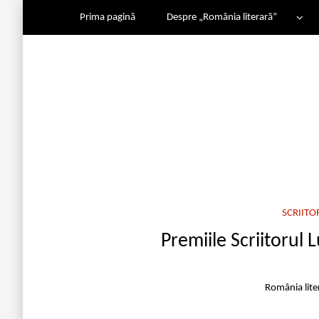
Prima pagină
Despre „România literară”
SCRIITO
Premiile Scriitorul L
România lite