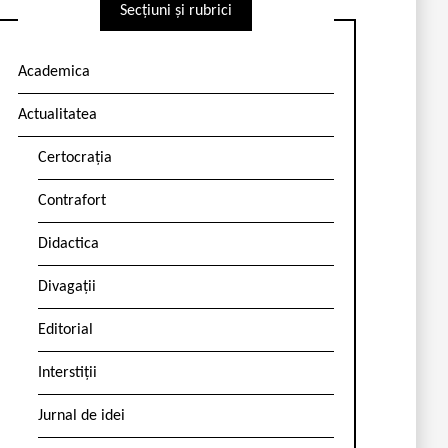
Secțiuni și rubrici
Academica
Actualitatea
Certocrația
Contrafort
Didactica
Divagații
Editorial
Interstiții
Jurnal de idei