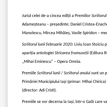
Juriul celei de-a cincea ediții a Premiilor
Scriitorul
Adameșteanu – președinte; Daniel Cristea-Enache
Manolescu, Mircea Mihăieș, Vasile Spiridon – memb
Scriitorul lunii februarie 2020
: Liviu Ioan Stoiciu 
apariția antologiei
Stricarea frumuseții
(Editura R
„Mihai Eminescu” – Opera Omnia.
Premiile
Scriitorul lunii / Scriitorul anului
sunt un p
Primăriei Municipiului Iași (primar: Mihai Chirica
(director: Adi Cristi).
Premiile se vor decerna la Iași, într-o Gală care 