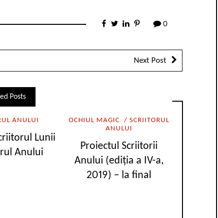
0
Next Post
ed Posts
RUL ANULUI
OCHIUL MAGIC
SCRIITORUL
ANULUI
riitorul Lunii
Proiectul Scriitorii
orul Anului
Anului (ediția a IV-a,
2019) – la final