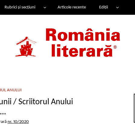
Rubrici și secțiuni
Articole recente
Ediții
RUL ANULUI
unii / Scriitorul Anului
***
rară
nr. 10/2020