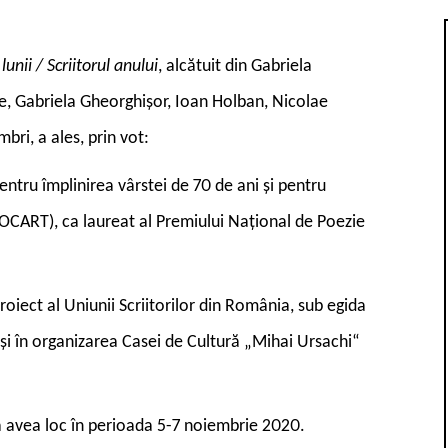
 lunii / Scriitorul anului
, alcătuit din Gabriela
, Gabriela Gheorghișor, Ioan Holban, Nicolae
ri, a ales, prin vot:
pentru împlinirea vârstei de 70 de ani și pentru
OCART), ca laureat al Premiului Național de Poezie
roiect al Uniunii Scriitorilor din România, sub egida
) și în organizarea Casei de Cultură „Mihai Ursachi“
va avea loc în perioada 5-7 noiembrie 2020.