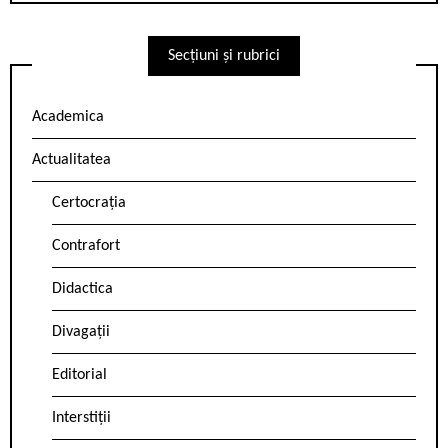
Secțiuni și rubrici
Academica
Actualitatea
Certocrația
Contrafort
Didactica
Divagații
Editorial
Interstiții