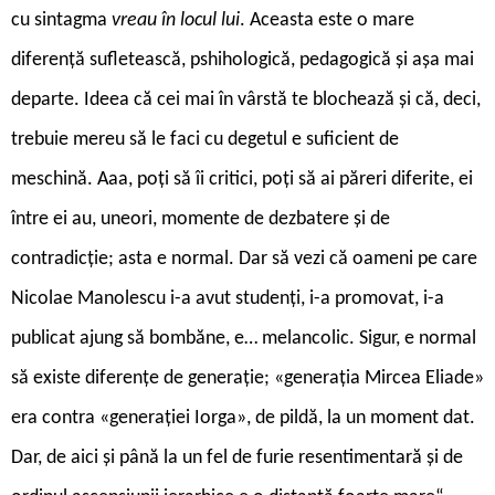
cu sintagma
vreau în locul lui
. Aceasta este o mare
diferență sufletească, pshihologică, pedagogică și așa mai
departe. Ideea că cei mai în vârstă te blochează și că, deci,
trebuie mereu să le faci cu degetul e suficient de
meschină. Aaa, poți să îi critici, poți să ai păreri diferite, ei
între ei au, uneori, momente de dezbatere și de
contradicție; asta e normal. Dar să vezi că oameni pe care
Nicolae Manolescu i-a avut studenți, i-a promovat, i-a
publicat ajung să bombăne, e… melancolic. Sigur, e normal
să existe diferențe de generație; «generația Mircea Eliade»
era contra «generației Iorga», de pildă, la un moment dat.
Dar, de aici și până la un fel de furie resentimentară și de