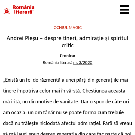
OCHIUL MAGIC
Andrei Pleșu – despre tineri, admirație și spiritul
critic
Cronicar
România literară
nr. 3/2020
Există un fel de răzmeriță a unei părți din generațiile mai
„
tinere împotriva celor mai în vârstă. Chestiunea aceasta
mă irită, nu din motive de vanitate. Dar o spun de câte ori
am ocazia: un om tânăr nu se poate forma cum trebuie
dacă nu trăiește niciodată afectul admirației. Fără să vreau
să mă laud, spun despre generația din care fac parte că noi