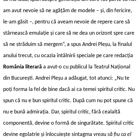
am avut nevoie să ne agățăm de modele – și, din fericire,
le-am găsit –, pentru că aveam nevoie de repere care să
stârnească emulație și care să ne dea un orizont spre care
să ne străduim să mergem“, a spus Andrei Pleșu, la finalul
anului trecut, cu ocazia întâlnirii speciale pe care redacția
România literară
a avut-o cu publicul la Teatrul Național
din București. Andrei Pleșu a adăugat, tot atunci: „Nu te
poți forma la fel de bine dacă ai ca temei spiritul critic. Nu
spun că nu e bun spiritul critic. După cum nu pot spune că
nu e bună admirația. Dar, spiritul critic, fără cealaltă
componentă, devine o formă de singurătate. Spiritul critic
devine egolatrie și înlocuiește sintagma
vreau să fiu ca el