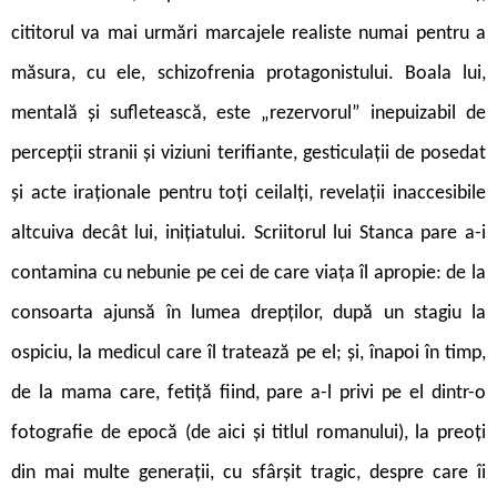
cititorul va mai urmări marcajele realiste numai pentru a
măsura, cu ele, schizofrenia protagonistului. Boala lui,
mentală și sufletească, este „rezervorul” inepuizabil de
percepții stranii și viziuni terifiante, gesticulații de posedat
și acte iraționale pentru toți ceilalți, revelații inaccesibile
altcuiva decât lui, inițiatului. Scriitorul lui Stanca pare a-i
contamina cu nebunie pe cei de care viața îl apropie: de la
consoarta ajunsă în lumea drepților, după un stagiu la
ospiciu, la medicul care îl tratează pe el; și, înapoi în timp,
de la mama care, fetiță fiind, pare a-l privi pe el dintr-o
fotografie de epocă (de aici și titlul romanului), la preoți
din mai multe generații, cu sfârșit tragic, despre care îi