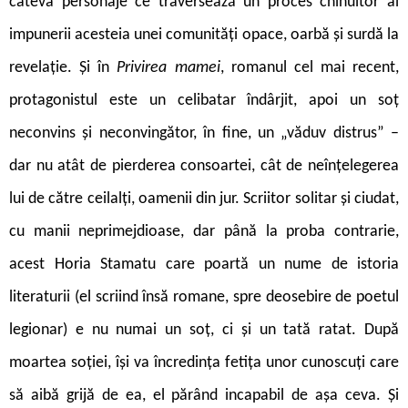
câteva personaje ce traversează un proces chinuitor al
impunerii acesteia unei comunități opace, oarbă și surdă la
revelație. Și în
Privirea mamei
, romanul cel mai recent,
protagonistul este un celibatar îndârjit, apoi un soț
neconvins și neconvingător, în fine, un „văduv distrus” –
dar nu atât de pierderea consoartei, cât de neînțelegerea
lui de către ceilalți, oamenii din jur. Scriitor solitar și ciudat,
cu manii neprimejdioase, dar până la proba contrarie,
acest Horia Stamatu care poartă un nume de istoria
literaturii (el scriind însă romane, spre deosebire de poetul
legionar) e nu numai un soț, ci și un tată ratat. După
moartea soției, își va încredința fetița unor cunoscuți care
să aibă grijă de ea, el părând incapabil de așa ceva. Și