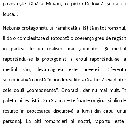
povestește tânăra Miriam, o pictoriță lovită și ea cu
leuca…
N
ebunia protagonistului, ramificată și lățită în tot romanul,
îi dă o complexitate și totodată o coerență greu de regăsit
în partea de un realism mai „cuminte”. Și mediul
raportându-se la protagonist, și eroul raportându-se la
mediul său, dezamăgirea este aceeași. Diferența
semnificativă constă în ponderea literară a fiecăreia dintre
cele două „componente”. Onorabil, dar nu mai mult, în
paleta lui realistă, Dan Stanca este foarte original și plin de
resurse în procesarea discursivă a lumii din capul unui
personaj. La alți romancieri ai noștri, raportul este