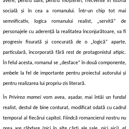
avere, pentru bani, pentru moșteniri, frecvente în istoria
socială și în cea a romanului. Într-un chip tot mai
semnificativ, logica romanului realist, „servită” de
personajele cu aderență la realitatea înconjurătoare, va fi
progresiv fisurată și concurată de o „logică” aparte,
particulară, încorporată fără rest de protagonistul atipic.
În felul acesta, romanul se „desface” în două componente,
ambele la fel de importante pentru proiectul autorului și
pentru realizarea lui propriu-
zis literară.
Î
n
Privirea mamei
vom avea, așadar, mai întâi un fundal
realist, destul de bine conturat, modificat odată cu cadrul
temporal al fiecărui capitol. Fiindcă romancierul nostru nu
prea are răbdare (nici în alte cărți ale sale, nici aici), el