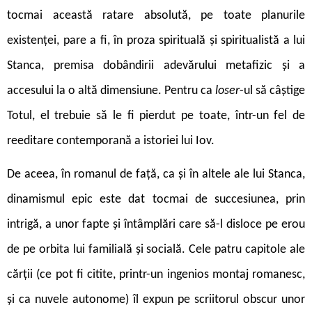
tocmai această ratare absolută, pe toate planurile
existenței, pare a fi, în proza spirituală și spiritualistă a lui
Stanca, premisa dobândirii adevărului metafizic și a
accesului la o altă dimensiune. Pentru ca
loser
-ul să câștige
Totul, el trebuie să le fi pierdut pe toate, într-un fel de
reeditare contemporană a istoriei lui Iov.
De aceea, în romanul de față, ca și în altele ale lui Stanca,
dinamismul epic este dat tocmai de succesiunea, prin
intrigă, a unor fapte și întâmplări care să-l disloce pe erou
de pe orbita lui familială și socială. Cele patru capitole ale
cărții (ce pot fi citite, printr-un ingenios montaj romanesc,
și ca nuvele autonome) îl expun pe scriitorul obscur unor