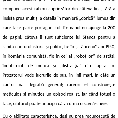
compune acest tablou cuprinzător din câteva linii, fără a
insista prea mult și a detalia în manieră „dorică” lumea din
care face parte protagonistul. Romanul nu ajunge la 200
de pagini; câteva îi sunt suficiente lui Stanca pentru a
schița conturul istoric și politic, fie în „crâncenii” ani 1950,
în România comunistă, fie în cei ai „roboților” de astăzi,
îndobitociți de munca și „distracția” din capitalism.
Prozatorul vede lucrurile de sus, în linii mari, în câte un
cadru mai degrabă general; rareori el construiește
meticulos și minuțio
s un episod realist, iar când totuși o
face, cititorul poate anticipa că va urma o scenă-cheie.
Cu o abilitate caracteristică, deși nu prea recunoscută de