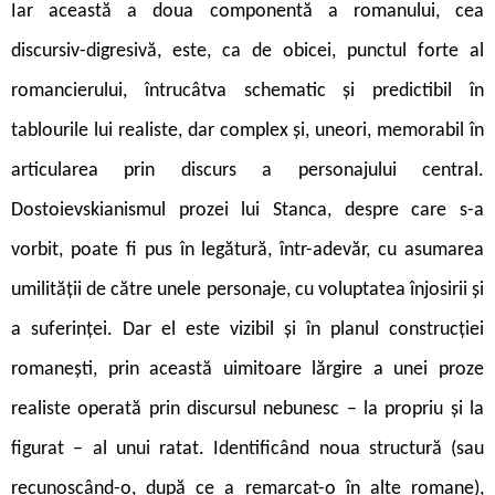
Iar această a doua componentă a romanului, cea
discursiv-digresivă, este, ca de obicei, punctul forte al
romancierului, întrucâtva schematic și predictibil în
tablourile lui realiste, dar complex și, uneori, memorabil în
articularea prin discurs a personajului central.
Dostoievskianismul prozei lui Stanca, despre care s-a
vorbit, poate fi pus în legătură, într-adevăr, cu asumarea
umilității de către unele personaje, cu voluptatea înjosirii și
a suferinței. Dar el este vizibil și în planul construcției
romanești, prin această uimitoare lărgire a unei proze
realiste operată prin discursul nebunesc – la propriu și la
figurat – al unui ratat. Identificând noua structură (sau
recunoscând-o, după ce a remarcat-o în alte romane),