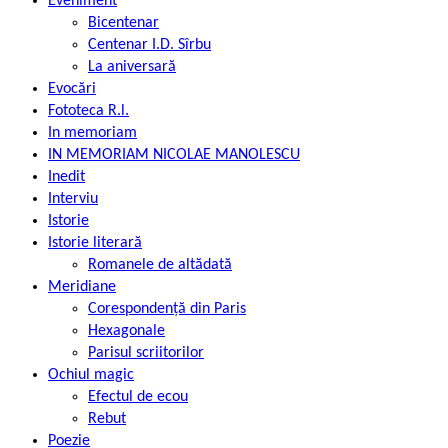
Eveniment
Bicentenar
Centenar I.D. Sîrbu
La aniversară
Evocări
Fototeca R.l.
In memoriam
IN MEMORIAM NICOLAE MANOLESCU
Inedit
Interviu
Istorie
Istorie literară
Romanele de altădată
Meridiane
Corespondență din Paris
Hexagonale
Parisul scriitorilor
Ochiul magic
Efectul de ecou
Rebut
Poezie