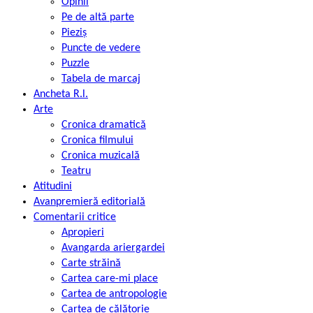
Opinii
Pe de altă parte
Pieziș
Puncte de vedere
Puzzle
Tabela de marcaj
Ancheta R.l.
Arte
Cronica dramatică
Cronica filmului
Cronica muzicală
Teatru
Atitudini
Avanpremieră editorială
Comentarii critice
Apropieri
Avangarda ariergardei
Carte străină
Cartea care-mi place
Cartea de antropologie
Cartea de călătorie