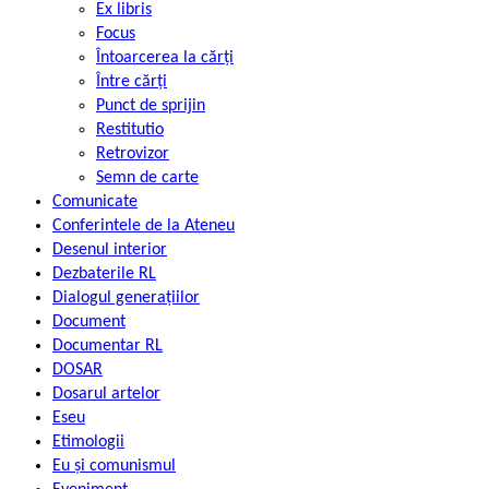
Ex libris
Focus
Întoarcerea la cărți
Între cărți
Punct de sprijin
Restitutio
Retrovizor
Semn de carte
Comunicate
Conferintele de la Ateneu
Desenul interior
Dezbaterile RL
Dialogul generațiilor
Document
Documentar RL
DOSAR
Dosarul artelor
Eseu
Etimologii
Eu și comunismul