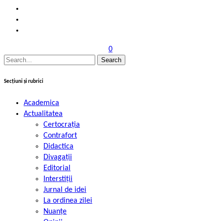
0
Search
for:
Secțiuni și rubrici
Academica
Actualitatea
Certocrația
Contrafort
Didactica
Divagații
Editorial
Interstiții
Jurnal de idei
La ordinea zilei
Nuanțe