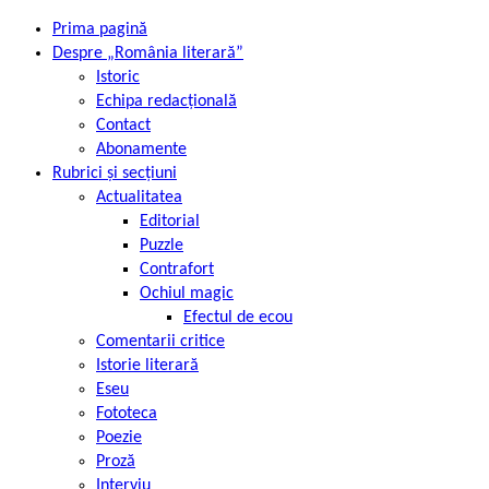
Prima pagină
Despre „România literară”
Istoric
Echipa redacțională
Contact
Abonamente
Rubrici și secțiuni
Actualitatea
Editorial
Puzzle
Contrafort
Ochiul magic
Efectul de ecou
Comentarii critice
Istorie literară
Eseu
Fototeca
Poezie
Proză
Interviu