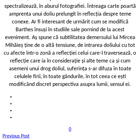
spectralizează, în aburul fotografiei. Întreaga carte poartă
amprenta unui doliu prelungit în reflecția despre teme
conexe. Ar fi interesant de urmărit cum se modifică
Barthes însuși în studiile sale pornind de la acest
eveniment. Aș spune că subtilitatea demersului lui Mircea
Mihăieș ține de o altă tensiune, de intrarea doliului cu tot
cu afecte într-o zonă a reflecției celui care-l traversează, o
reflecție care ia în considerație și alte teme ca și cum
asemeni unui drog doliul, suferința s-ar difuza în toate
celulele firii, în toate gândurile, în tot ceea ce ești
modificând discret perspectiva asupra lumii, sensul ei.
0
Previous Post