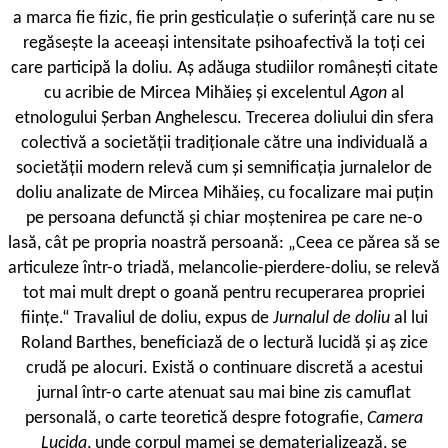
a marca fie fizic, fie prin gesticulație o suferință care nu se
regăsește la aceeași intensitate psihoafectivă la toți cei
care participă la doliu. Aș adăuga studiilor românești citate
cu acribie de Mircea Mihăieș și excelentul
Agon
al
etnologului Șerban Anghelescu. Trecerea doliului din sfera
colectivă a societății tradiționale către una individuală a
societății modern relevă cum și semnificația jurnalelor de
doliu analizate de Mircea Mihăieș, cu focalizare mai puțin
pe persoana defunctă și chiar moștenirea pe care ne-o
lasă, cât pe propria noastră persoană: „Ceea ce părea să se
articuleze într-o triadă, melancolie-pierdere-doliu, se relevă
tot mai mult drept o goană pentru recuperarea propriei
ființe.“ Travaliul de doliu, expus de
Jurnalul de doliu
al lui
Roland Barthes, beneficiază de o lectură lucidă și aș zice
crudă pe alocuri. Există o continuare discretă a acestui
jurnal într-o carte atenuat sau mai bine zis camuflat
personală, o carte teoretică despre fotografie,
Camera
Lucida
, unde corpul mamei se dematerializează, se