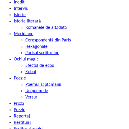
Inedit
Interviu
Istorie
Istorie literară
Romanele de altădată
Meridiane
Corespondență din Paris
Hexagonale
Parisul scriitorilor
Ochiul magic
Efectul de ecou
Rebut
Poezie
Poemul săptămânii
Un poem de
Versuri
Proză
Puzzle
Reportaj
Restituiri
Scriitorul anului