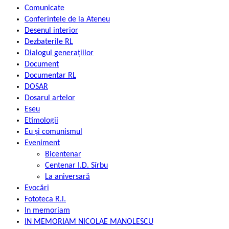
Comunicate
Conferintele de la Ateneu
Desenul interior
Dezbaterile RL
Dialogul generațiilor
Document
Documentar RL
DOSAR
Dosarul artelor
Eseu
Etimologii
Eu și comunismul
Eveniment
Bicentenar
Centenar I.D. Sîrbu
La aniversară
Evocări
Fototeca R.l.
In memoriam
IN MEMORIAM NICOLAE MANOLESCU