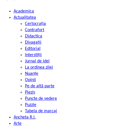
Academica
Actualitatea
Certocrația
Contrafort
Didactica
Divagații
Editorial
Interstiții
Jurnal de idei
La ordinea zilei
Nuanțe
Opinii
Pe de altă parte
Pieziș
Puncte de vedere
Puzzle
Tabela de marcaj
Ancheta R.l.
Arte