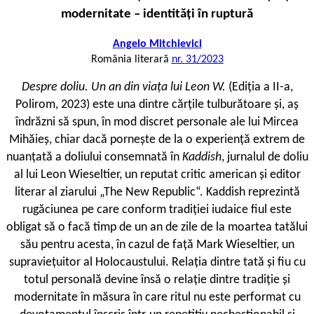
modernitate – identități în ruptură
Angelo Mitchievici
România literară
nr. 31/2023
D
espre doliu. Un an din viața lui Leon W.
(Ediția a II-a,
Polirom, 2023) este una dintre cărțile tulburătoare și, aș
îndrăzni să spun, în mod discret personale ale lui Mircea
Mihăieș, chiar dacă pornește de la o experiență extrem de
nuanțată a doliului consemnată în
Kaddish
, jurnalul de doliu
al lui Leon Wieseltier, un reputat critic american și editor
literar al ziarului „The New Republic“. Kaddish reprezintă
rugăciunea pe care conform tradiției iudaice fiul este
obligat să o facă timp de un an de zile de la moartea tatălui
său pentru acesta, în cazul de față Mark Wieseltier, un
supraviețuitor al Holocaustului. Relația dintre tată și fiu cu
totul personală devine însă o relație dintre tradiție și
modernitate în măsura în care ritul nu este performat cu