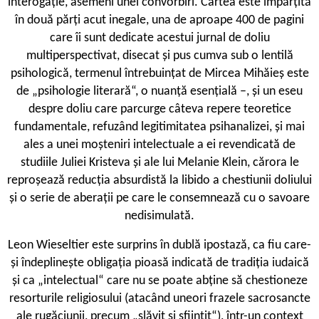
interogație, asemeni unei convorbiri. Cartea este împărțită
în două părți acut inegale, una de aproape 400 de pagini
care îi sunt dedicate acestui jurnal de doliu
multiperspectivat, disecat și pus cumva sub o lentilă
psihologică, termenul întrebuințat de Mircea Mihăieș este
de „psihologie literară“, o nuanță esențială –, și un eseu
despre doliu care parcurge câteva repere teoretice
fundamentale, refuzând legitimitatea psihanalizei, și mai
ales a unei moșteniri intelectuale a ei revendicată de
studiile Juliei Kristeva și ale lui Melanie Klein, cărora le
reproșează reducția absurdistă la libido a chestiunii doliului
și o serie de aberații pe care le consemnează cu o savoare
nedisimulată.
L
eon Wieseltier este surprins în dublă ipostază, ca fiu care-
și îndeplinește obligația pioasă indicată de tradiția iudaică
și ca „intelectual“ care nu se poate abține să chestioneze
resorturile religiosului (atacând uneori frazele sacrosancte
ale rugăciunii, precum „slăvit și sființit“), într-un context