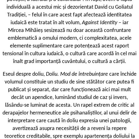
individuală a acestui mic și dezorientat David cu Goliatul
Tradiției, – felul în care acest fapt afectează identitatea
iudaică este tratat în alt volum,
Against Identity
– iar
Mircea Mihăieș sesizează nu doar această confruntare
emblematică a omului modern, ci complexitatea, acele
elemente suplimentare care potențează acest raport
tensional în cultura iudaică, o cultură care acordă în cel mai
înalt grad importanță cuvântului, o cultură a cărții.
Eseul despre doliu,
Doliu. Mod de întrebuințare
care închide
volumul constituie un studiu de sine stătător care putea fi
publicat și separat, dar care funcționează aici mai mult
decât un apendice, luminând studiul de caz și invers,
lăsându-se luminat de acesta. Un rapel extrem de critic al
derapajelor hermeneutice ale psihanaliștilor, al unui delir de
interpretare care caută în doliu expresia unei patologii,
avertizează asupra necesității de a reveni la repere
teoretice creditabile, spre exemplu apartenența doliului la