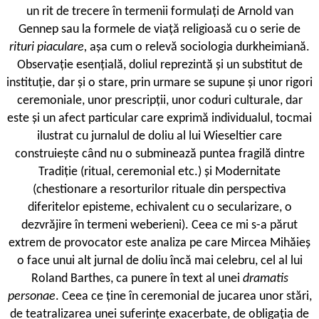
un rit de trecere în termenii formulați de Arnold van
Gennep sau la formele de viață religioasă cu o serie de
rituri piaculare,
așa cum o relevă sociologia durkheimiană.
Observație esențială, doliul reprezintă și un substitut de
instituție, dar și o stare, prin urmare se supune și unor rigori
ceremoniale, unor prescripții, unor coduri culturale, dar
este și un afect particular care exprimă individualul, tocmai
ilustrat cu jurnalul de doliu al lui Wieseltier care
construiește când nu o subminează puntea fragilă dintre
Tradiție (ritual, ceremonial etc.) și Modernitate
(chestionare a resorturilor rituale din perspectiva
diferitelor episteme, echivalent cu o secularizare, o
dezvrăjire în termeni weberieni). Ceea ce mi s-a părut
extrem de provocator este analiza pe care Mircea Mihăieș
o face unui alt jurnal de doliu încă mai celebru, cel al lui
Roland Barthes, ca punere în text al unei
dramatis
personae
. Ceea ce ține în ceremonial de jucarea unor stări,
de teatralizarea unei suferințe exacerbate, de obligația de