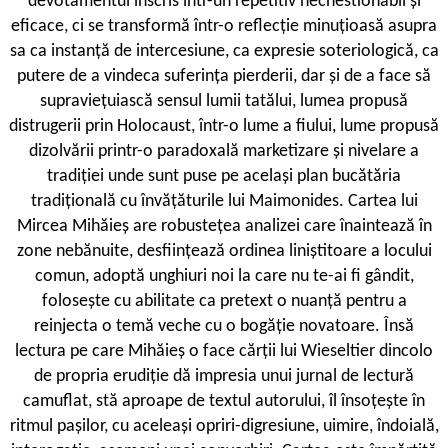
devotamentul înscris într-un repetitiv nechestionabil și
eficace, ci se transformă într-o reflecție minuțioasă asupra
sa ca instanță de intercesiune, ca expresie soteriologică, ca
putere de a vindeca suferința pierderii, dar și de a face să
supraviețuiască sensul lumii tatălui, lumea propusă
distrugerii prin Holocaust, într-o lume a fiului, lume propusă
dizolvării printr-o paradoxală marketizare și nivelare a
tradiției unde sunt puse pe același plan bucătăria
tradițională cu învățăturile lui Maimonides. Cartea lui
Mircea Mihăieș are robustețea analizei care înaintează în
zone nebănuite, desființează ordinea liniștitoare a locului
comun, adoptă unghiuri noi la care nu te-ai fi gândit,
folosește cu abilitate ca pretext o nuanță pentru a
reinjecta o temă veche cu o bogăție novatoare. Însă
lectura pe care Mihăieș o face cărții lui Wieseltier dincolo
de propria erudiție dă impresia unui jurnal de lectură
camuflat, stă aproape de textul autorului, îl însoțește în
ritmul pașilor, cu aceleași opriri-digresiune, uimire, îndoială,