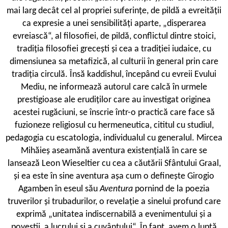
mai larg decât cel al propriei suferințe, de pildă a evreității
ca expresie a unei sensibilități aparte, „disperarea
evreiască“, al filosofiei, de pildă, conflictul dintre stoici,
tradiția filosofiei grecești și cea a tradiției iudaice, cu
dimensiunea sa metafizică, al culturii în general prin care
tradiția circulă. Însă kaddishul, începând cu evreii Evului
Mediu, ne informează autorul care calcă în urmele
prestigioase ale erudiților care au investigat originea
acestei rugăciuni, se înscrie într-o practică care face să
fuzioneze religiosul cu hermeneutica, cititul cu studiul,
pedagogia cu escatologia, individualul cu generalul. Mircea
Mihăieș aseamănă aventura existențială în care se
lansează Leon Wieseltier cu cea a căutării Sfântului Graal,
și ea este în sine aventura așa cum o definește Girogio
Agamben în eseul său
Aventura
pornind de la poezia
truverilor și trubadurilor, o revelație a sinelui profund care
exprimă „unitatea indiscernabilă a evenimentului și a
poveștii, a lucrului și a cuvântului“. În fapt, avem o luptă