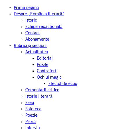
Prima pagină
Despre „România literară”
Istoric
Echipa redacțională
Contact
Abonamente
Rubrici și secțiuni
Actualitatea
Editorial
Puzzle
Contrafort
Ochiul magic
Efectul de ecou
Comentarii critice
Istorie literară
Eseu
Fototeca
Poezie
Proză
Interviu