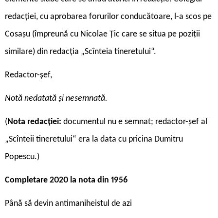
redacției, cu aprobarea forurilor conducătoare, l-a scos pe
Cosașu (împreună cu Nicolae Țic care se situa pe poziții
similare) din redacția „Scînteia tineretului“.
Redactor-șef,
Notă nedatată și nesemnată.
(
Nota redacției:
documentul nu e semnat; redactor-șef al
„Scînteii tineretului“ era la data cu pricina Dumitru
Popescu.)
Completare 2020 la nota din 1956
Până să devin antimaniheistul de azi