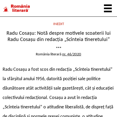
INEDIT
Radu Cosașu: Notă despre motivele scoaterii lui
Radu Cosașu din redacția „Scînteia tineretului“
***
România literară
nr. 46/2020
Radu Cosașu a fost scos din redacția „Scînteia tineretului“
la sfârșitul anului 1956, datorită poziției sale politice
dăunătoare atât activității sale gazetărești, cât și educației
colectivului redacțional. Cosașu a avut în redacția
„Scînteia tineretului“ o atitudine liberalistă, de dispreț față
de disciplină și normele presei comuniste, o atitudine