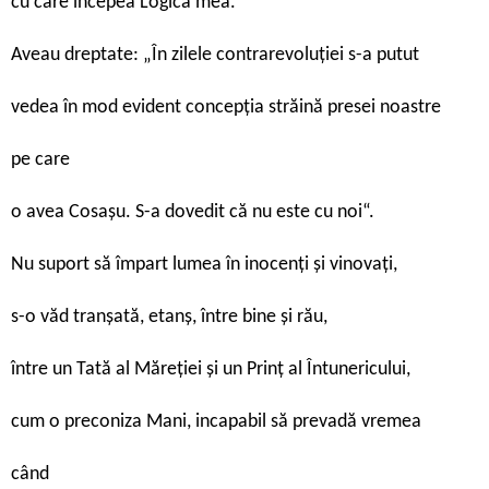
cu care începea Logica mea.
Aveau dreptate: „În zilele contrarevoluției s-a putut
vedea în mod evident concepția străină presei noastre
pe care
o avea Cosașu. S-a dovedit că nu este cu noi“.
Nu suport să împart lumea în inocenți și vinovați,
s-o văd tranșată, etanș, între bine și rău,
între un Tată al Măreției și un Prinț al Întunericului,
cum o preconiza Mani, incapabil să prevadă vremea
când