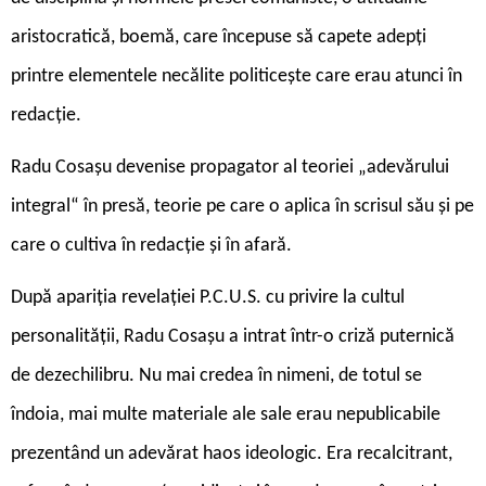
aristocratică, boemă, care începuse să capete adepți
printre elementele necălite politicește care erau atunci în
redacție.
Radu Cosașu devenise propagator al teoriei „adevărului
integral“ în presă, teorie pe care o aplica în scrisul său și pe
care o cultiva în redacție și în afară.
După apariția revelației P.C.U.S. cu privire la cultul
personalității, Radu Cosașu a intrat într-o criză puternică
de dezechilibru. Nu mai credea în nimeni, de totul se
îndoia, mai multe materiale ale sale erau nepublicabile
prezentând un adevărat haos ideologic. Era recalcitrant,