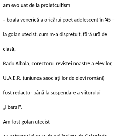
am evoluat de la proletcultism
boala venerică a oricărui poet adolescent în ’45 –
–
la golan utecist, cum m-a disprețuit, fără ură de
clasă,
Radu Albala, corectorul revistei noastre a elevilor,
U.A.E.R. (uniunea asociațiilor de elevi români)
fost redactor până la suspendare a viitorului
liberal“.
„
Am fost golan utecist