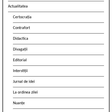
Actualitatea
Certocrația
Contrafort
Didactica
Divagații
Editorial
Interstiții
Jurnal de idei
La ordinea zilei
Nuanțe