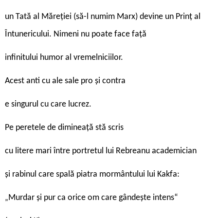
un Tată al Măreției (să-l numim Marx) devine un Prinț al
Întunericului. Nimeni nu poate face față
infinitului humor al vremelniciilor.
Acest anti cu ale sale pro și contra
e singurul cu care lucrez.
Pe peretele de dimineață stă scris
cu litere mari între portretul lui Rebreanu academician
și rabinul care spală piatra mormântului lui Kakfa:
Murdar și pur ca orice om care gândește intens“
„