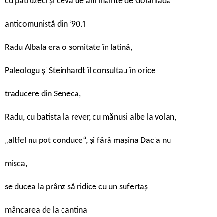
cu patruzeci și ceva de ani înainte de Golaniada
anticomunistă din ’90.1
Radu Albala era o somitate în latină,
Paleologu și Steinhardt îl consultau în orice
traducere din Seneca,
Radu, cu batista la rever, cu mănuși albe la volan,
altfel nu pot conduce“, și fără mașina Dacia nu
„
mișca,
se ducea la prânz să ridice cu un sufertaș
mâncarea de la cantina