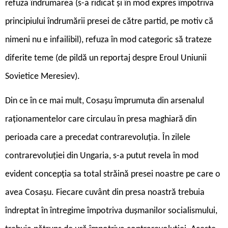
refuza îndrumarea (s-a ridicat și în mod expres împotriva
principiului îndrumării presei de către partid, pe motiv că
nimeni nu e infailibil), refuza în mod categoric să trateze
diferite teme (de pildă un reportaj despre Eroul Uniunii
Sovietice Meresiev).
Din ce în ce mai mult, Cosașu împrumuta din arsenalul
raționamentelor care circulau în presa maghiară din
perioada care a precedat contrarevoluția. În zilele
contrarevoluției din Ungaria, s-a putut revela în mod
evident concepția sa total străină presei noastre pe care o
avea Cosașu. Fiecare cuvânt din presa noastră trebuia
îndreptat în întregime împotriva dușmanilor socialismului,