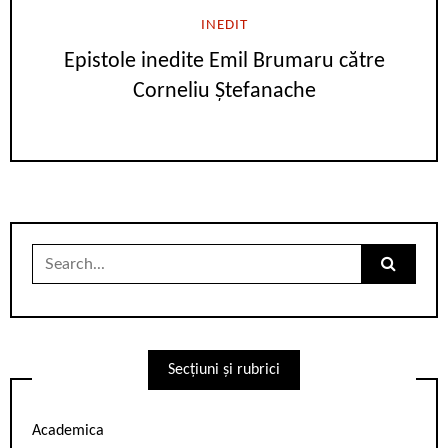
INEDIT
Epistole inedite Emil Brumaru către
Corneliu Ștefanache
Search
for:
Secțiuni și rubrici
Academica