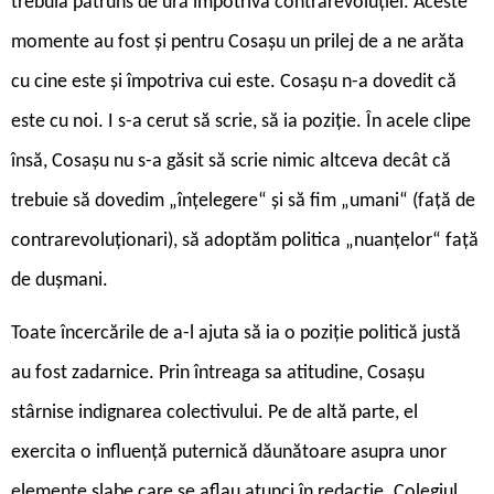
trebuia pătruns de ură împotriva contrarevoluției. Aceste
momente au fost și pentru Cosașu un prilej de a ne arăta
cu cine este și împotriva cui este. Cosașu n-a dovedit că
este cu noi. I s-a cerut să scrie, să ia poziție. În acele clipe
însă, Cosașu nu s-a găsit să scrie nimic altceva decât că
trebuie să dovedim „înțelegere“ și să fim „umani“ (față de
contrarevoluționari), să adoptăm politica „nuanțelor“ față
de dușmani.
Toate încercările de a-l ajuta să ia o poziție politică justă
au fost zadarnice. Prin întreaga sa atitudine, Cosașu
stârnise indignarea colectivului. Pe de altă parte, el
exercita o influență puternică dăunătoare asupra unor
elemente slabe care se aflau atunci în redacție. Colegiul