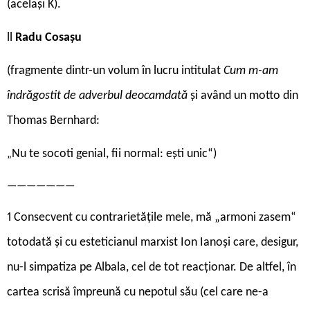
(același K).
ll
Radu Cosașu
(fragmente dintr-un volum în lucru intitulat
Cum m-am
îndrăgostit de adverbul deocamdată
și având un motto din
Thomas Bernhard:
Nu te socoti genial, fii normal: ești unic“)
„
———————
1 Consecvent cu contrarietățile mele, mă „armoni ­zasem“
totodată și cu esteticianul marxist Ion Ianoși care, desigur,
nu-l simpatiza pe Albala, cel de tot reacționar. De altfel, în
cartea scrisă împreună cu nepotul său (cel care ne-a