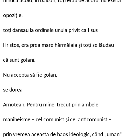
fiindcă acolo, în balcon, toți erau de acord, nu exista
opoziție,
toți dansau la ordinele unuia privit ca Iisus
Hristos, era prea mare hărmălaia și toți se lăudau
că sunt golani.
Nu accepta să fie golan,
se dorea
Arnotean. Pentru mine, trecut prin ambele
maniheisme – cel comunist și cel anticomunist –
prin vremea aceasta de haos ideologic, când „uman“