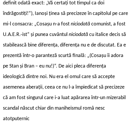
definit odată exact: „Vă certați tot timpul ca doi
îndrăgostiți!“), Ianoși ținea să precizeze în capitolul pe care
mi-l consacra: „Cosașu n-a fost
niciodată
comunist, a fost
U.A.E.R.-ist“ și punea cuvântul
niciodată
cu italice decis să
stabilească bine diferența, diferența nu e de discutat. Ea e
prezentă într-o paranteză scurtă finală: „(Cosașu îi adora
pe Stan și Bran – eu nu!)“. De aici pleca diferența
ideologică dintre noi. Nu era el omul care să accepte
asemenea aberații, ceea ce nu l-a împiedicat să precizeze
că am fost singurul care i-a luat apărarea într-un mizerabil
scandal născut chiar din maniheismul româ ­nesc
atotputernic