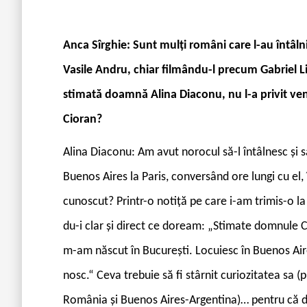
Anca Sîrghie: Sunt mulți români care l-au întâlnit
Vasile Andru, chiar filmându-l precum Gabriel 
stimată doamnă Alina Diaconu, nu l-a privit ve
Cioran?
Alina Diaconu
: Am avut norocul să-l întâlnesc și 
Buenos Aires la Paris, conversând ore lungi cu el
cunoscut? Printr-o notiță pe care i-am trimis-o la 
du-i clar și direct ce doream: „Stimate domnule C
m-am născut în București. Locuiesc în Buenos Aires
nosc.“ Ceva trebuie să fi stârnit curiozitatea sa 
România și Buenos Aires-Argentina)… pentru că dou