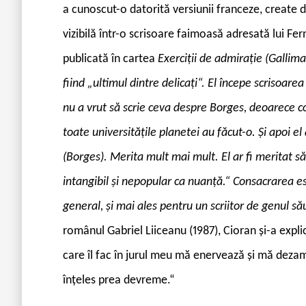
a cunoscut-o datorită versiunii franceze, create d
vizibilă într-o scrisoare faimoasă adresată lui Fe
publicată în cartea
Exerciții de admirație (Gallima
fiind „ultimul dintre delicați“. El începe scrisoare
nu a vrut să scrie ceva despre Borges, deoarece c
toate universitățile planetei au făcut-o. Și apoi el
(Borges). Merita mult mai mult. El ar fi meritat să
intangibil și nepopular ca nuanță.“ Consacrarea es
general, și mai ales pentru un scriitor de genul să
românul Gabriel Liiceanu (1987), Cioran și-a expl
care îl fac în jurul meu mă enervează și mă deza
înțeles pr
ea devreme.“