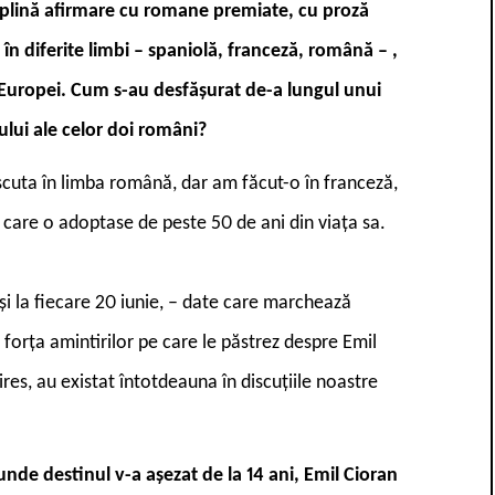
 în plină afirmare cu romane premiate, cu proză
e în diferite limbi – spaniolă, franceză, română – ,
a Europei. Cum s-au desfășurat de-a lungul unui
sului ale celor doi români?
discuta în limba română, dar am făcut-o în franceză,
e care o adoptase de peste 50 de ani din viața sa.
 și la fiecare 20 iunie, – date care marchează
 forța amintirilor pe care le păstrez despre Emil
res, au existat întotdeauna
în discuțiile noastre
unde destinul v-a așezat de la 14 ani, Emil Cioran