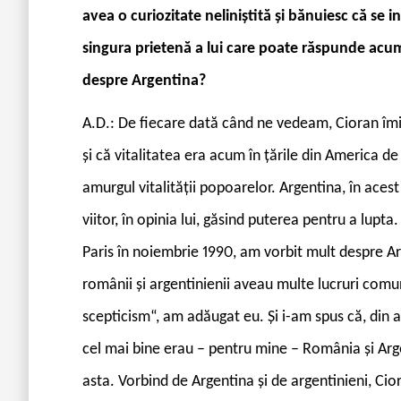
avea o curiozitate neliniștită și bănuiesc că se
singura prietenă a lui care poate răspunde acum
despre Argentina?
A.D
.: De fiecare dată când ne vedeam, Cioran îmi
și că vitalitatea era acum în țările din America de 
amurgul vitalității popoarelor. Argentina, în acest 
viitor, în opinia lui, găsind puterea pentru a lupt
Paris în noiembrie 1990, am vorbit mult despre A
românii și argentinienii aveau multe lucruri comu
scepticism“, am adăugat eu. Și i-am spus că, din ace
cel mai bine erau – pentru mine – România și Arge
asta. Vorbind de Argentina și de argentinieni, Cio