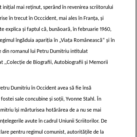
inițial mai reținut, sperând în revenirea scriitorului
ise în trecut în Occcident, mai ales în Franța, și
e explica și faptul că, bunăoară, în februarie 1960,
egimul îngăduia apariția în „Viața Românească“ și în
din romanul lui Petru Dumitriu intitulat
ulat ,,Colecție de Biografii, Autobiografii și Memorii
etru Dumitriu în Occident avea să fie însă
fostei sale concubine și soții, Yvonne Stahl. În
umitriu își mărturisea hotărârea de a nu se mai
țelegerile avute în cadrul Uniunii Scriitorilor. De
clare pentru regimul comunist, autoritățile de la