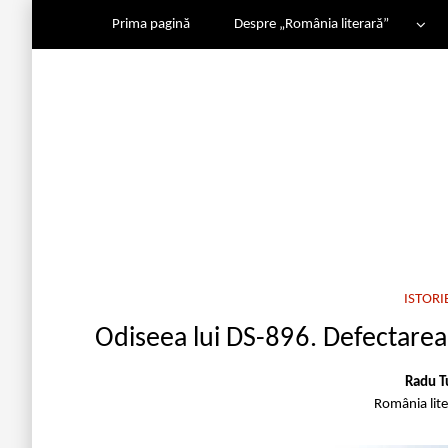
Prima pagină
Despre „România literară”
ISTORI
Odiseea lui DS-896. Defectarea 
Radu T
România lit