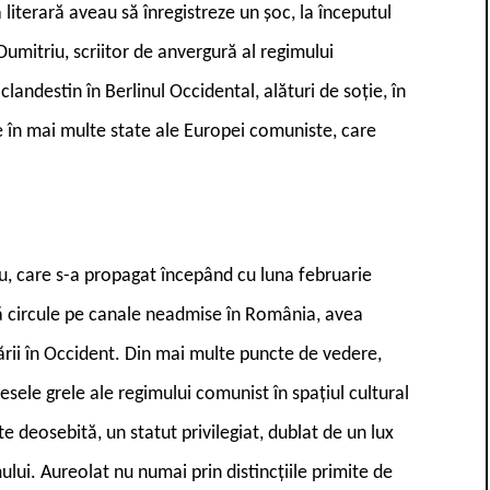
 literară aveau să înregistreze un șoc, la începutul
Dumitriu, scriitor de anvergură al regimului
 clandestin în Berlinul Occidental, alături de soție, în
 în mai multe state ale Europei comuniste, care
iu, care s-a propagat începând cu luna februarie
ă circule pe canale neadmise în România, avea
cării în Occident. Din mai multe puncte de vedere,
esele grele ale regimului comunist în spațiul cultural
te deosebită, un statut privilegiat, dublat de un lux
ului. Aureolat nu numai prin distincțiile primite de