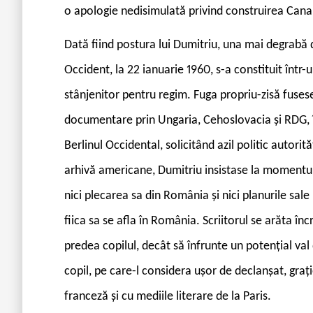
o apologie nedisimulată privind construirea Can
Dată fiind postura lui Dumitriu, una mai degrabă de
Occident, la 22 ianuarie 1960, s-a constituit într
stânjenitor pentru regim. Fuga propriu-zisă fuses
documentare prin Ungaria, Cehoslovacia și RDG, în
Berlinul Occidental, solicitând azil politic autorit
arhivă americane, Dumitriu insistase la momentul
nici plecarea sa din România și nici planurile sale
fiica sa se afla în România. Scriitorul se arăta în
predea copilul, decât să înfrunte un potențial val
copil, pe care-l considera ușor de declanșat, graț
franceză și cu mediile literare de la Paris.