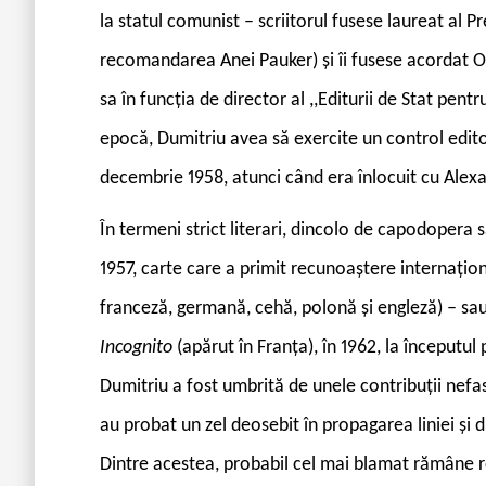
la statul comunist – scriitorul fusese laureat al Pr
recomandarea Anei Pauker) și îi fusese acordat Or
sa în funcția de director al ,,Editurii de Stat pent
epocă, Dumitriu avea să exercite un control edito
decembrie 1958, atunci când era înlocuit cu Ale
În termeni strict literari, dincolo de capodopera 
1957, carte care a primit recunoaștere internațion
franceză, germană, cehă, polonă și engleză) – sau
Incognito
(apărut în Franța), în 1962, la începutul 
Dumitriu a fost umbrită de unele contribuții nefaste
au probat un zel deosebit în propagarea liniei și di
Dintre acestea, probabil cel mai blamat rămâne