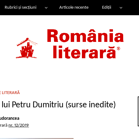
Rubrici și secțiuni
Articole recente
Ediții
E LITERARĂ
lui Petru Dumitriu (surse inedite)
udorancea
erară
nr. 12/2019