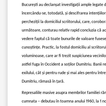
București au declanșat investigații ample legate de
încercându-se, totodată, și descifrarea intențiilor
percheziții la domiciliul scriitorului, care, corob
următoare, conturau relativ rapid concluzia că a
vedere faptul că toate bunurile de valoare fusese
cunoștințe. Practic, la fostul domiciliu al scriitor
voluminoase, care ar fi trezit suspiciunea vecinil
astfel fuga în Occident a soților Dumitriu. Banii r
exilului, cât și pentru rude și mai ales pentru între
Dumitriu, rămasă în țară.
Represaliile masive asupra membrilor familiei r
cumnata – debutau în toamna anului 1960, la 1 no