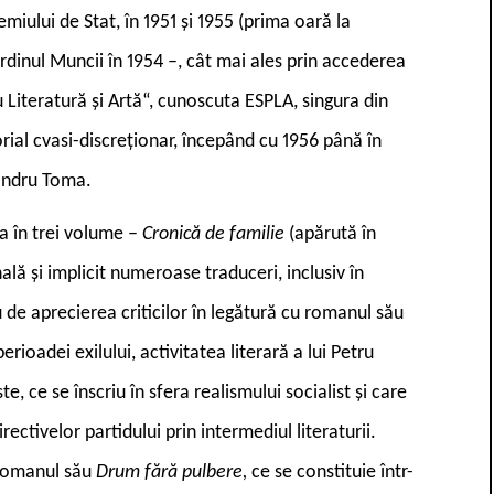
emiului de Stat, în 1951 și 1955 (prima oară la
dinul Muncii în 1954 –, cât mai ales prin accederea
ru Literatură și Artă“, cunoscuta ESPLA, singura din
rial cvasi-discreționar, începând cu 1956 până în
xandru Toma.
sa în trei volume –
Cronică de familie
(apărută în
ală și implicit numeroase traduceri, inclusiv în
 de aprecierea criticilor în legătură cu romanul său
perioadei exilului, activitatea literară a lui Petru
, ce se înscriu în sfera realismului socialist și care
rectivelor partidului prin intermediul literaturii.
 romanul său
Drum fără pulbere,
ce se constituie într-