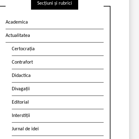
Secțiuni și rubrici
Academica
Actualitatea
Certocrația
Contrafort
Didactica
Divagații
Editorial
Interstiții
Jurnal de idei