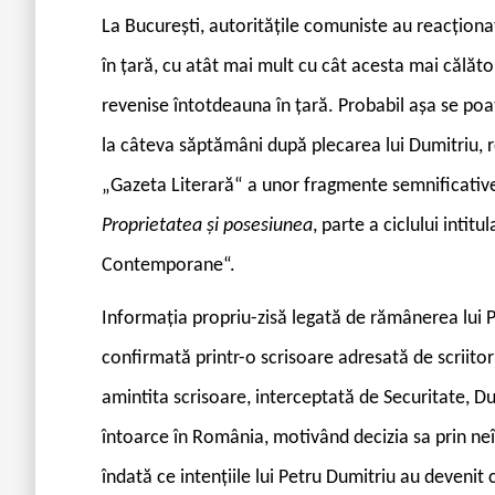
La București, autoritățile comuniste au reacționat 
în țară, cu atât mai mult cu cât acesta mai călător
revenise întotdeauna în țară. Probabil așa se poat
la câteva săptămâni după plecarea lui Dumitriu, r
„Gazeta Literară“ a unor fragmente semnificative 
Proprietatea și posesiunea
, parte a ciclului intit
Contemporane“.
Informația propriu-zisă legată de rămânerea lui P
confirmată printr-o scrisoare adresată de scriitor 
amintita scrisoare, interceptată de Securitate, D
întoarce în România, motivând decizia sa prin neîn
îndată ce intențiile lui Petru Dumitriu au devenit 