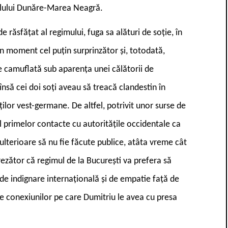
alului Dunăre-Marea Neagră.
 răsfățat al regimului, fuga sa alături de soție, în
-un moment cel puțin surprinzător și, totodată,
e camuflată sub aparența unei călătorii de
să cei doi soți aveau să treacă clandestin în
ăților vest-germane. De altfel, potrivit unor surse de
 primelor contacte cu autoritățile occidentale ca
 ulterioare să nu fie făcute publice, atâta vreme cât
crezător că regimul de la București va prefera să
 de indignare internațională și de empatie față de
ie conexiunilor pe care Dumitriu le avea cu presa