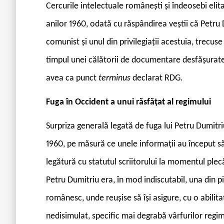
Cercurile intelectuale românești și îndeosebi elita
anilor 1960, odată cu răspândirea veștii că Petru 
comunist și unul din privilegiații acestuia, trecuse
timpul unei călătorii de documentare desfășurate
avea ca punct
terminus
declarat RDG.
Fuga în Occident a unui răsfățat al regimului
S
urpriza generală legată de fuga lui Petru Dumitr
1960, pe măsură ce unele informații au început s
legătură cu statutul scriitorului la momentul ple
Petru Dumitriu era, în mod indiscutabil, una din pi
românesc, unde reușise să își asigure, cu o abilita
nedisimulat, specific mai degrabă vârfurilor regim