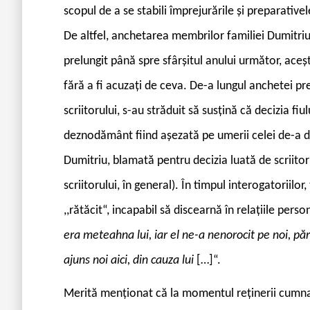
scopul de a se stabili împrejurările și preparativel
De altfel, anchetarea membrilor familiei Dumitriu 
prelungit până spre sfârșitul anului următor, aceșt
fără a fi acuzați de ceva. De-a lungul anchetei pr
scriitorului, s-au străduit să susțină că decizia fiu
deznodământ fiind așezată pe umerii celei de-a do
Dumitriu, blamată pentru decizia luată de scriito
scriitorului, în general). În timpul interogatoriilor,
,,rătăcit“, incapabil să discearnă în relațiile person
era meteahna lui, iar el ne-a nenorocit pe noi, pări
ajuns noi aici, din cauza lui
[
…
]
“.
Merită menționat că la momentul reținerii cumnate