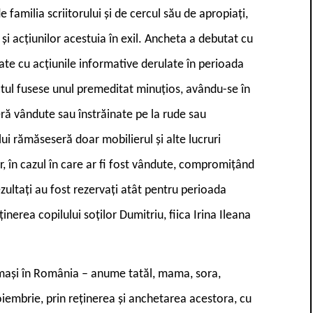
 familia scriitorului și de cercul său de apropiați,
 și acțiunilor acestuia în exil. Ancheta a debutat cu
orate cu acțiunile informative derulate în perioada
ctul fusese unul premeditat minuțios, avându-se în
ră vândute sau înstrăinate pe la rude sau
ului rămăseseră doar mobilierul și alte lucruri
or, în cazul în care ar fi fost vândute, compromițând
ezultați au fost rezervați atât pentru perioada
ținerea copilului soților Dumitriu, fiica Irina Ileana
ămași în România – anume tatăl, mama, sora,
iembrie, prin reținerea și anchetarea acestora, cu