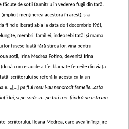
e făcute de soții Dumitriu în vederea fugii din țară.
(implicit menținerea acestora în arest), s-a
ia fiind eliberați abia la data de 1 decembrie 1961,
elungite, membrii familiei, îndeosebi tatăl și mama
lui lor fusese luată fără știrea lor, vina pentru
ua soții, Irina Medrea Fotino, devenită Irina
r (după cum erau de altfel blamate femeile din viața
 tatăl scriitorului se referă la acesta ca la un
ale: ,,
[
…
]
pe fiul meu l-au nenorocit femeile…asta
nții lui, și pe soră-sa…pe toți trei, fiindcă de asta am
i scriitorului, Ileana Medrea, care avea în îngrijire