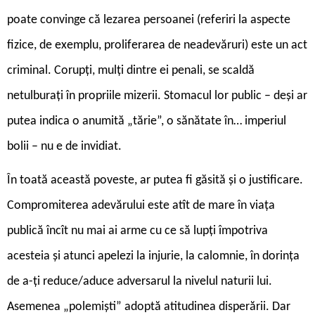
poate convinge că lezarea persoanei (referiri la aspecte
fizice, de exemplu, proliferarea de neadevăruri) este un act
criminal. Corupți, mulți dintre ei penali, se scaldă
netulburați în propriile mizerii. Stomacul lor public – deși ar
putea indica o anumită „tărie”, o sănătate în… imperiul
bolii – nu e de invidiat.
Î
n toată această poveste, ar putea fi găsită și o justificare.
Com­pro­miterea adevărului este atît de mare în viața
publică încît nu mai ai arme cu ce să lupți împotriva
acesteia și atunci apelezi la injurie, la calomnie, în dorința
de a-ți reduce/aduce adversarul la nivelul naturii lui.
Asemenea „polemiști” adoptă atitudinea disperării. Dar