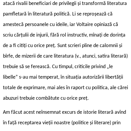
atacă rivalii beneficiari de privilegii și transformă literatura
pamfletară în literatură politică. Li se reproșează că
amestecă persoanele cu ideile, iar Voltaire opiniază că
scriu cărțulii de injurii, fără rol instructiv, mînați de dorința
de a fi citiți cu orice preț. Sunt scrieri pline de calomnii și
bîrfe, de mizerii de care literatura (v., atunci, satira literară)
trebuie să se ferească. Cu timpul, criticile privind „le
libelle” s-au mai temperat, în situația autorizării libertății
totale de exprimare, mai ales în raport cu politica, ale cărei
abuzuri trebuie combătute cu orice preț.
A
m făcut acest neînsemnat excurs de istorie literară avînd
în față receptarea vieții noastre (politice și literare) prin