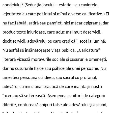
condeiului? (Se­ducția jocului – este­tic – cu cuvintele,
lejeritatea cu care pot intui și mînui diverse ca­lificative.) Ei
nu fac fabulă, satiră sau pam­flet, nici măcar epi­gramă, dar
produc texte injurioase, care aduc mai mult deservicii,
decît servicii, adevărului pe care cred că îl scot la lumină.
Nu astfel se însănătoșește viața publică. „Caricatura”
literară vizează mo­ra­vurile sociale și cusu­rurile omenești,
dar nu cusururile fizice sau psihice ale unei persoane. Nu
amesteci persoana cu ideea, sau sacrul cu profanul,
adevărul cu minciuna, practică de care înaintașii noștri
încercau să se ferească. Asemenea scriitori, de categorii
diferite, conturează chipuri false ale adevărului și ascund,