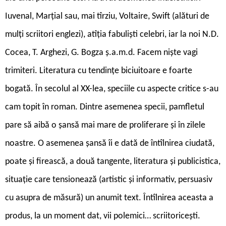
Iuvenal, Marțial sau, mai tîrziu, Voltaire, Swift (alături de
mulți scriitori englezi), atîția fabuliști celebri, iar la noi N.D.
Cocea, T. Arghezi, G. Bogza ș.a.m.d. Facem niște vagi
trimiteri. Literatura cu tendințe biciuitoare e foarte
bogată. În secolul al XX-lea, speciile cu aspecte critice s-au
cam topit în roman. Dintre asemenea specii, pamfletul
pare să aibă o șansă mai mare de proliferare și în zilele
noastre. O asemenea șansă îi e dată de întîlnirea ciudată,
poate și firească, a două tangente, literatura și publicistica,
situație care tensionează (artistic și informativ, persuasiv
cu asupra de măsură) un anumit text. Întîlnirea aceasta a
produs, la un moment dat, vii polemici… scriitoricești.