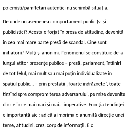
polemiști/pamfletari autentici nu schimbă situația.
De unde un asemenea comportament public (v. și
publicistic)? Acesta e forjat în presa de atitudine, devenită
în cea mai mare parte presă de scandal. Cine sunt
inițiatorii? Mulți și anonimi. Fenomenul se constituie de-a
lungul atîtor prezențe publice – presă, parlament, întîlniri
de tot felul, mai mult sau mai puțin individualizate în
spațiul public… – prin prestații „foarte îndrăznețe”, toate
tinzînd spre compromiterea adversarului, pe mize devenite
din ce în ce mai mari și mai… imperative. Funcția tendinței
e importantă aici: adică a imprima o anumită direcție unei
teme, atitudini, crez, corp de informații. E o