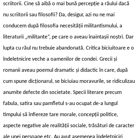
scriitorii. Cine să aibă o mai bună percepție a răului dacă
nu scriitorii sau filosofii? Da, desigur, azi nu ne mai
conducem după filosofia necesității militantismului, a
literaturii „militante”, pe care o aveau înaintașii noștri. Dar
lupta cu răul nu trebuie abandonată. Critica biciuitoare e o
îndeletnicire veche a oamenilor de condei. Grecii și
romanii aveau poemul dramatic și didactic în care, după
cum spune dicționarul, se biciuiau moravurile, se ridiculizau
anumite defecte din societate. Specii literare precum
fabula, satira sau pamfletul s-au ocupat de-a lungul
timpului să înfiereze tare morale, concepții politice,
aspecte negative ale realității sociale, trăsături de caracter
ale unei persoane etc. Au avut asemenea îndeletniciri