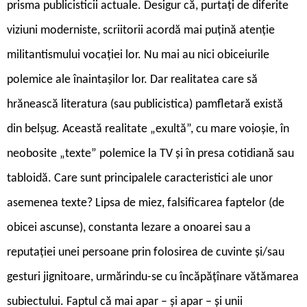
prisma publicisticii actuale. Desigur că, purtați de diferite
viziuni moderniste, scriitorii acordă mai puțină atenție
militantismului vocației lor. Nu mai au nici obiceiurile
polemice ale înaintașilor lor. Dar realitatea care să
hrănească literatura (sau publicistica) pamfletară există
din belșug. Această realitate „exultă”, cu mare voioșie, în
neobosite „texte” polemice la TV și în presa cotidiană sau
tabloidă. Care sunt principalele caracteristici ale unor
asemenea texte? Lipsa de miez, falsificarea faptelor (de
obicei ascunse), constanta lezare a onoarei sau a
reputației unei persoane prin folosirea de cuvinte și/sau
gesturi jignitoare, urmărindu-se cu încăpățînare vătămarea
subiectului. Faptul că mai apar – și apar – și unii