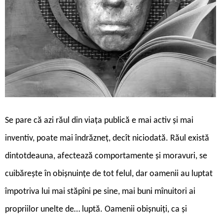
S
e pare că azi răul din viața publică e mai activ și mai
inventiv, poate mai îndrăzneț, decît niciodată. Răul există
dintotdeauna, afectează comportamente și moravuri, se
cuibărește în obișnuințe de tot felul, dar oamenii au luptat
împotriva lui mai stăpîni pe sine, mai buni mînuitori ai
propriilor unelte de… luptă. Oamenii obișnuiți, ca și