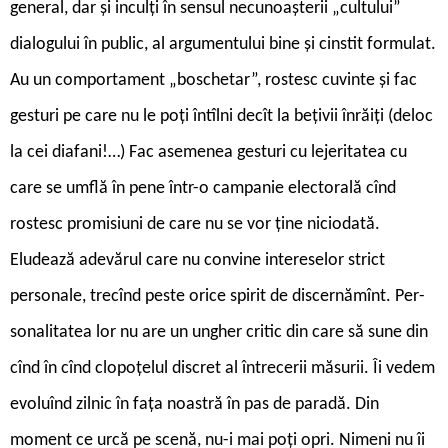
general, dar și inculți în sensul necunoașterii „cultului”
dialogului în public, al argumentului bine și cinstit formulat.
Au un comportament „boschetar”, rostesc cuvinte și fac
gesturi pe care nu le poți întîlni decît la bețivii înrăiți (deloc
la cei diafani!…) Fac asemenea gesturi cu lejeritatea cu
care se umflă în pene într-o campanie electorală cînd
rostesc promisiuni de care nu se vor ține niciodată.
Eludează adevărul care nu convine intereselor strict
personale, tre­cînd peste orice spirit de discernămînt. Per­
so­nalitatea lor nu are un ungher critic din care să sune din
cînd în cînd clopoțelul discret al întrecerii măsurii. Îi vedem
evoluînd zilnic în fața noastră în pas de paradă. Din
moment ce urcă pe scenă, nu-i mai poți opri. Nimeni nu îi