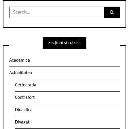
Search
for:
Secțiuni și rubrici
Academica
Actualitatea
Certocrația
Contrafort
Didactica
Divagații