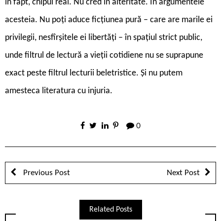
în fapt, chipul real. Nu cred în alteritate. În argumentele
acesteia. Nu poți aduce ficțiunea pură – care are marile ei
privilegii, nesfîrșitele ei libertăți – în spațiul strict public,
unde filtrul de lectură a vieții cotidiene nu se suprapune
exact peste filtrul lecturii beletristice. Și nu putem
amesteca literatura cu injuria.
0
Previous Post
Next Post
Related Posts