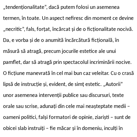
„tendenționalitate”, dacă putem folosi un asemenea
termen, în toate. Un aspect nefiresc din moment ce devine
„necritic”, fals, forțat, încărcat și de o ficționalitate nocivă.
Da, e vorba și de o anumită încărcătură ficțională, în
măsură să atragă, precum jocurile estetice ale unui
pamflet, dar să atragă prin spectacolul incriminării nocive.
O ficțiune manevrată în cel mai bun caz veleitar. Cu o crasă
lipsă de instrucție și, evident, de simț estetic. „Autorii”
unor asemenea intervenții publice sau discursuri, texte
orale sau scrise, adunați din cele mai neașteptate medii –
oameni politici, falși formatori de opinie, ziariști – sunt de
obicei slab instruiți – fie măcar și în domeniu, inculți în