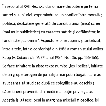
În secolul al XVIII-lea s-a dus o mare dezbatere pe tema
satirei și a injuriei, exprimîndu-se un conflict între morală și
politică, dezbatere generată de condiția unor (mici) scrieri
(mai mult publicistice) cu caracter satiric și defăimător, în
fond niște „calomnii”. Aspectul e bine cuprins și sintetizat,
între altele, într-o conferință din 1983 a romanistului Volker
Kapp (v.
Cahiers de l’AIEF
, anul 1984, No
.
36, pp. 155-165).
Se face trimitere la niște texte numite „les libelles”, inițiate
de un grup eterogen de jurnaliști mai puțin bogați, care au
avut șansa să studieze după ce colegiile s-au deschis și
către tinerii proveniți din medii mai puțin privilegiate.
Aceștia își găsesc locul în marginea mișcării filosofice, își