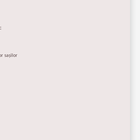
c
r sașilor