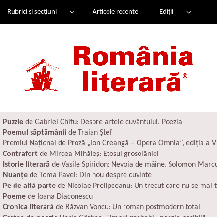
Rubrici și secțiuni
Articole recente
Ediții
Puzzle
de Gabriel Chifu:
Despre artele cuvântului. Poezia
Poemul săptămânii
de Traian Ștef
Premiul Național de Proză „Ion Creangă – Opera Omnia”, ediția a VI
Contrafort
de Mircea Mihăieș:
Etosul grosolăniei
Istorie literară
de Vasile Spiridon:
Nevoia de mâine. Solomon Marcu
Nuanțe
de Toma Pavel:
Din nou despre cuvinte
Pe de altă parte
de Nicolae Prelipceanu:
Un trecut care nu se mai 
Poeme
de Ioana Diaconescu
Cronica literară
de Răzvan Voncu:
Un roman postmodern total