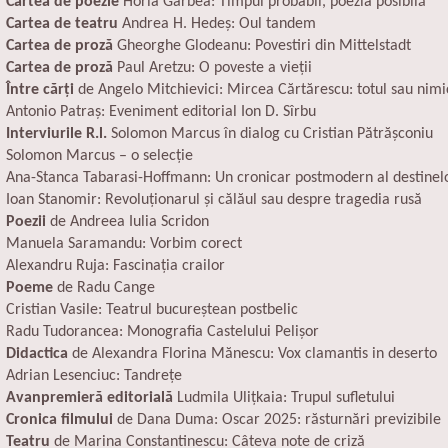
Cartea de poezie
Horia Gârbea:
Timpul probabil, poezia posibilă
Cartea de teatru
Andrea H. Hedeș:
Oul tandem
Cartea de proză
Gheorghe Glodeanu:
Povestiri din Mittelstadt
Cartea de proză
Paul Aretzu:
O poveste a vieții
Între cărți
de Angelo Mitchievici:
Mircea Cărtărescu: totul sau nimi
Antonio Patraș:
Eveniment editorial Ion D. Sîrbu
Interviurile R.l.
Solomon Marcus în dialog cu Cristian Pătrășconiu
Solomon Marcus – o selecție
Ana-Stanca Tabarasi-Hoffmann:
Un cronicar postmodern al destinelo
Ioan Stanomir:
Revoluţionarul şi călăul sau despre tragedia rusă
Poezii
de Andreea Iulia Scridon
Manuela Saramandu:
Vorbim corect
Alexandru Ruja:
Fascinația crailor
Poeme
de Radu Cange
Cristian Vasile:
Teatrul bucureștean postbelic
Radu Tudorancea:
Monografia Castelului Pelișor
Didactica
de Alexandra Florina Mănescu:
Vox clamantis in deserto
Adrian Lesenciuc:
Tandrețe
Avanpremieră editorială
Ludmila Ulițkaia:
Trupul sufletului
Cronica filmului
de Dana Duma:
Oscar 2025: răsturnări previzibile
Teatru
de Marina Constantinescu:
Câteva note de criză