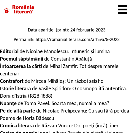
Data apariției (print): 24 februarie 2023
Permalink:
https://romanialiterara.com/arhiva/8-2023
Editorial
de
Nicolae Manolescu:
Întuneric și lumină
Poemul
săptămânii
de
Constantin Abăluță
Întoarcerea la c
ă
r
ț
i
de
Mihai Zamfir: Tot despre marele
centenar
Contrafort
de
Mircea Mih
ă
ie
ș
: Un război asiatic
Istorie literar
ă
de
Vasile Spiridon: O cosmopolită autentică.
Dora d’Istria (1828-1888)
Nuan
ț
e
de
Toma Pavel: Soarta mea, numai a mea?
Pe de alt
ă
parte
de
Nicolae Prelipceanu: Cu sau fără perdea
Poeme de
Horia Bădescu
Cronica literar
ă
de
R
ă
zvan Voncu: Doi poeți (înc
ă
) tineri