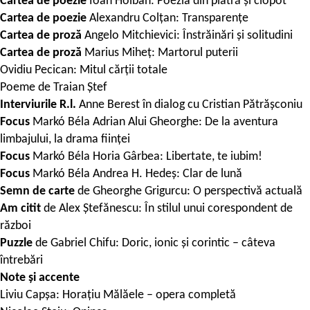
Cartea de poezie
Ioan Holban: Poezia din piatră şi clopot
Cartea de poezie
Alexandru Colțan: Transparențe
Cartea de proză
Angelo Mitchievici: Înstrăinări și solitudini
Cartea de proză
Marius Miheț: Martorul puterii
Ovidiu Pecican: Mitul c
ă
r
ț
ii totale
Poeme de
Traian Ștef
Interviurile R.l.
Anne Berest
în
dialog cu
Cristian Pătrășconiu
Focus
Markó Béla
Adrian Alui Gheorghe: De la aventura
limbajului, la drama fiin
ț
ei
Focus
Markó Béla
Horia Gârbea: Libertate, te iubim!
Focus
Markó Béla
Andrea H. Hedeș: Clar de lună
Semn de carte
de
Gheorghe Grigurcu: O perspectivă actuală
Am citit
de
Alex Ștef
ă
nescu: În stilul unui corespondent de
război
Puzzle
de
Gabriel Chifu: Doric, ionic și corintic – câteva
întrebări
Note
ș
i accente
Liviu Capșa: Horațiu Mălăele – opera complet
ă