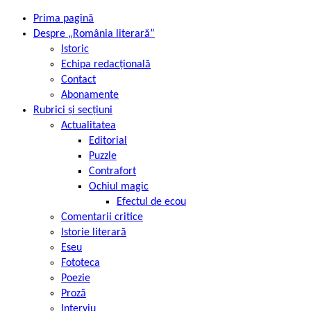
Prima pagină
Despre „România literară”
Istoric
Echipa redacțională
Contact
Abonamente
Rubrici și secțiuni
Actualitatea
Editorial
Puzzle
Contrafort
Ochiul magic
Efectul de ecou
Comentarii critice
Istorie literară
Eseu
Fototeca
Poezie
Proză
Interviu