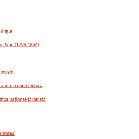
 singur
ton Pann (1796-1854)
 poezie
 într-o nouă lectură
tica național-țărănistă
alitatea