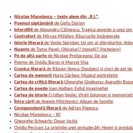
Nicolae Manolescu – texte alese din „R.l.“
.
Poemul săptămânii
de Gellu Dorian
Interstiții
de Alexandru Călinescu: Tragica poveste a unui om
Contrafort
de Mircea Mihăieș: Răscrucile însângerate
Istorie literară
de Vasile Spiridon: Un om al sfârşiturilor. An
Nuanțe
de Toma Pavel: Obiceiuri? Inovații? (încheiere)
Pe de altă parte
de Nicolae Prelipceanu: De aia
Poeme de Ovidiu Baron și Marcel Vișa
Cronica literară
de Răzvan Voncu: Douăzeci și cinci de ani de
Cartea de memorii
Horia Gârbea: Muzeul portretelor
Cartea de critică literară
Gheorghe Glodeanu: Augustin Buzura
Cartea de poezie
Ioan Holban: Exilul imaginației
Cartea de istorie
Cristian Vasile: Virgil Solomon și memorialis
Între cărți
de Angelo Mitchievici: Album de familie
Corespondență literară
de Adrian Popescu
Nicolae Manolescu – 85
Gheorghe Schwartz: Dosar închis
Ovidiu Pecican: La originile unei prejudecăți: Hegel și prestat