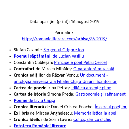
Data apariției (print): 16 august 2019
Permalink:
https://romanialiterara.com/arhiva/36-2019/
Ştefan Cazimir:
Sergentul Grigore Ion
Poemul săptămânii
de Lucian Vasiliu
Constantin Cubleșan:
Principele poet Petru Cercel
Contrafort
de Mircea Mihăieș:
O paranteză muzicală
Cronica edi
ț
iilor
de Răzvan Voncu:
Un document –
antologia aniversară a Filialei Cluj a Uniunii Scriitorilor
Cartea de poezie
Irina Petraș:
Idilă cu absențe pline
Cartea de istorie
Simona Preda:
Gastronomie și rafinament
Poeme
de Liviu Capșa
Cronica literară
de Daniel Cristea-Enache:
În cercul poeților
Ex libris
de Mircea Anghelescu:
Memorialistica la apel
Cronica ideilor
de Sorin Lavric:
Colţos, dar cu dichis
Fototeca României literare