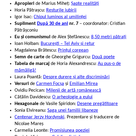
Apropieri
de Marius Miheț:
Șapte realități
Horia Pătrașcu:
Resturile iubirii
Igor Isac:
Chipul luminos al umilinței
Supliment
După 30 de ani
nr. 7
– coordonator: Cristian
Pătrășconiu
Eu și comunismul
de Alex Ștefănescu:
8,50 metri pătrați
Ioan Holban:
Bucureşti – Tel Aviv și retur
Magdalena Brătescu:
Prințul coreean
Semn de carte
de Gheorghe Grigurcu:
Două poete
Tabela de marcaj
de Horia Alexandrescu:
Au pus-o de
mămăligă!
Laura Poantă:
Despre durere și alte discriminări
Versuri
de
Carmen Focșa
și
Emilian Mirea
Ovidiu Pecican:
Milenii de artă românească
Cătălin Davidescu:
O arheologie a eului
Hexagonale
de Vasile Spiridon:
Desene pregătitoare
Sonia Elvireanu:
Saga unei familii libaneze
Centenar Jerzy Hordynski
. Prezentare și traducere de
Nicolae Mareș
Carmelia Leonte:
Promisiunea poeziei