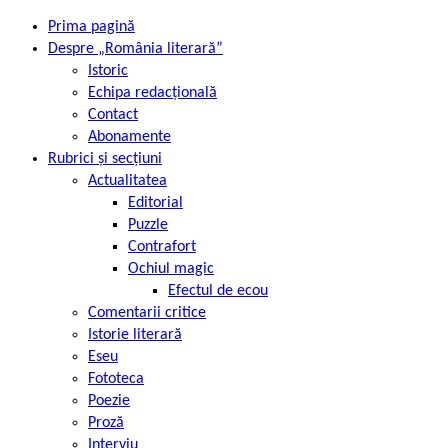
Prima pagină
Despre „România literară”
Istoric
Echipa redacțională
Contact
Abonamente
Rubrici și secțiuni
Actualitatea
Editorial
Puzzle
Contrafort
Ochiul magic
Efectul de ecou
Comentarii critice
Istorie literară
Eseu
Fototeca
Poezie
Proză
Interviu