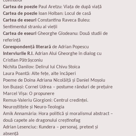
cuvintelor
Cartea de poezie
Paul Aretzu: Viața de după viață
Cartea de poezie
Ioan Holban: Locul de casă
Cartea de eseuri
Constantina Raveca Buleu:
Sentimentul straniu al vieții
Cartea de eseuri
Gheorghe Glodeanu: Două studii de
referință
Corespondență literară
de Adrian Popescu
Interviurile R.l.
Adrian Alui Gheorghe în dialog cu
Cristian Pătrășconiu
Nichita Danilov: Delirul lui Chivu Stoica
Laura Poantă: Alte fețe, alte încăperi
Poeme de Doina Adriana Nicolăiță și Daniel Moșoiu
Ion Buzași: Cornel Udrea – postume rânduri de prețuire
Marcel Vișa: O propunere
Remus-Valeriu Giorgioni: Centrul credinței.
Neuroștiițele și Neuro-Teologia
Amik Annamária: Hora politică și moralismul abstract –
două capete ale dragonului creștinofag
Adrian Lesenciuc: Kundera – personaj, pretext și
absență