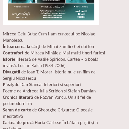
Mircea Gelu Buta: Cum l-am cunoscut pe Nicolae
Manolescu
Întoarcerea la cărți
de Mihai Zamfir: Cei doi Ion
Contrafort
de Mircea Mihăieș: Mai mulți tineri furioși
Istorie literară
de Vasile Spiridon: Cartea – o boală
învinsă. Lucian Raicu (1934-2006)
Divagații
de Ioan T. Morar: Istoria nu e un film de
Sergiu Nicolaescu
Pieziș
de Dan Stanca: Inferiori şi superiori
Poeme de Andreea Iulia Scridon și Ștefan Damian
Cronica literară
de Răzvan Voncu: Un alt fel de
postmodernism
Semn de carte
de Gheorghe Grigurcu: O poezie
meditativă
Cartea de proză
Horia Gârbea: În bătaia puștii și-a