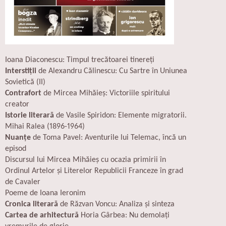
Ioana Diaconescu: Timpul trecătoarei tinereți
Interstiții
de Alexandru Călinescu: Cu Sartre în Uniunea
Sovietică (II)
Contrafort
de Mircea Mihăieș: Victoriile spiritului
creator
Istorie literară
de Vasile Spiridon: Elemente migratorii.
Mihai Ralea (1896-1964)
Nuanțe
de Toma Pavel: Aventurile lui Telemac, încă un
episod
Discursul lui Mircea Mihăieș cu ocazia primirii în
Ordinul Artelor și Literelor Republicii Franceze în grad
de Cavaler
Poeme de Ioana Ieronim
Cronica literară
de Răzvan Voncu: Analiza și sinteza
Cartea de arhitectură
Horia Gârbea: Nu demolați