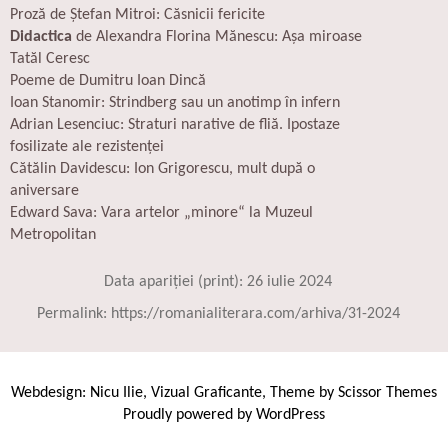
Proză de Ștefan Mitroi: Căsnicii fericite
Didactica
de Alexandra Florina Mănescu: Așa miroase
Tatăl Ceresc
Poeme de Dumitru Ioan Dincă
Ioan Stanomir: Strindberg sau un anotimp în infern
Adrian Lesenciuc: Straturi narative de fliă. Ipostaze
fosilizate ale rezistenței
Cătălin Davidescu: Ion Grigorescu, mult după o
aniversare
Edward Sava: Vara artelor „minore“ la Muzeul
Metropolitan
Data apariției (print): 26 iulie 2024
Permalink:
https://romanialiterara.com/arhiva/31-202
4
Webdesign:
Nicu Ilie
,
Vizual Graficante
, Theme by
Scissor Themes
Proudly powered by
WordPress