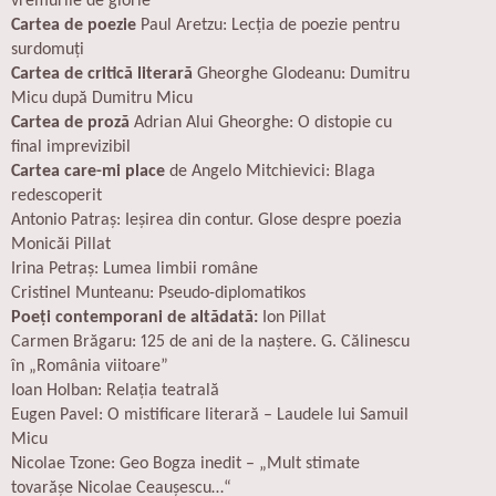
vremurile de glorie
Cartea de poezie
Paul Aretzu: Lecția de poezie pentru
surdomuți
Cartea de critică literară
Gheorghe Glodeanu: Dumitru
Micu după Dumitru Micu
Cartea de proză
Adrian Alui Gheorghe: O distopie cu
final imprevizibil
Cartea care-mi place
de Angelo Mitchievici: Blaga
redescoperit
Antonio Patraș: Ieșirea din contur. Glose despre poezia
Monicăi Pillat
Irina Petraș: Lumea limbii române
Cristinel Munteanu: Pseudo-diplomatikos
Poeți contemporani de altădată:
Ion Pillat
Carmen Brăgaru: 125 de ani de la naștere. G. Călinescu
în „România viitoare”
Ioan Holban: Relația teatrală
Eugen Pavel: O mistificare literară –
Laudele
lui Samuil
Micu
Nicolae Tzone: Geo Bogza inedit – „Mult stimate
tovarășe Nicolae Ceaușescu…“