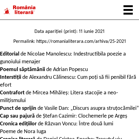
Data apariției (print): 11 iunie 2021
Permalink:
https://romanialiterara.com/arhiva/25-2021
Editorial
de Nicolae Manolescu: Indestructibila poezie a
gunoiului menajer
Poemul săptămânii
de Adrian Popescu
Interstiții
de Alexandru Călinescu: Cum poți să fii penibil fără
efort
Contrafort
de Mircea MihăIeș: Litera stacojie a neo-
milițismului
Punct de sprijin
de Vasile Dan: „Discurs asupra struțocămilei”
Cap sau pajură
de Ștefan Cazimir: Clochemerle pe Argeş
Cronica edițiilor
de Răzvan Voncu: Între două lumi
Poeme de Nora Iuga