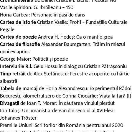
Cronica literară
de Daniel Cristea-Enache: Trecutul viu
Vasile Spiridon: G. Ibrăileanu – 150
Horia Gârbea: Personaje în pași de dans
Cartea de istorie
Cristian Vasile: Profil – Fundațiile Culturale
Regale
Cartea de poezie
Andrea H. Hedeș: Ca o mantie grea
Cartea de filosofie
Alexander Baumgarten: Trăim în miezul
unui ev aprins
George Maior: Politică și poezie
Interviurile R.l.
Gelu Hossu în dialog cu Cristian Pătrășconiu
Timp retrăit
de Alex Ștefănescu: Ferestre acoperite cu hârtie
albastră
Tabela de marcaj
de Horia Alexandrescu: Experimentul Rădoi
București, kilometrul zero de Corina Ciocârlie: Viața la țară (I)
Divagații
de Ioan T. Morar: În căutarea vinului pierdut
Ion Taloș: Un umanist ardelean din secolul al XVII-lea:
Johannes Tröster
Premiile Uniunii Scriitorilor din România pentru anul 2020