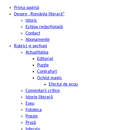
Prima pagină
Despre „România literară”
Istoric
Echipa redacțională
Contact
Abonamente
Rubrici și secțiuni
Actualitatea
Editorial
Puzzle
Contrafort
Ochiul magic
Efectul de ecou
Comentarii critice
Istorie literară
Eseu
Fototeca
Poezie
Proză
Interviu