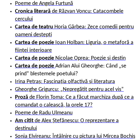
Poeme de
Angela Furtună
Cronica literară
de
Răzvan Voncu: Catacombele
cercului
Cartea de teatru
Horia Gârbea: Zece comedii pentru
oameni deștepți
Cartea de poezie
Ioan Holban: Liguria, o metaforă a
ființei interioare
Cartea de poezie
Nicolae Oprea: Poezie și destin
Cartea de poezie
Adrian Alui Gheorghe: Când „se
prind” blestemele poetului?
Irina Petraș: Fascinația olfactivă și literatura
Gheorghe Grigurcu: „Nepregătit pentru acel vis”
Proză
de
Florin Toma: Ce a făcut marchiza după ce a
comandat o caleașcă, la orele 17?
Poeme de
Radu Ulmeanu
Am citit
de
Alex Ștefănescu: O reprezentare a
destinului
Sonia Elvireanu: Întâlnire cu pictura lui Mircea Bochiș