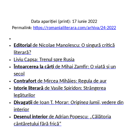
Data apariției (print): 17 iunie 2022
Permalink:
https://romanialiterara.com/arhiva/24-2022
Editorial
de
Nicolae Manolescu: O singură critică
literară?
Liviu Capșa: Trenul spre Rusia
Întoarcerea la cărți
de
Mihai Zamfir: O viață și un
secol
Contrafort
de
Mircea Mihăieș: Regula de aur
Istorie literară
de
Vasile Spiridon: Strângerea
legăturilor
Divagații
de
Ioan T. Morar:
Originea lumii
, vedere din
interior
Desenul interior
de
Adrian Popescu: „Călătoria
cântărețului fără frică“