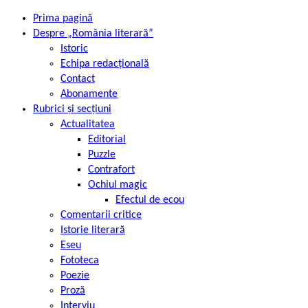
Prima pagină
Despre „România literară”
Istoric
Echipa redacțională
Contact
Abonamente
Rubrici și secțiuni
Actualitatea
Editorial
Puzzle
Contrafort
Ochiul magic
Efectul de ecou
Comentarii critice
Istorie literară
Eseu
Fototeca
Poezie
Proză
Interviu