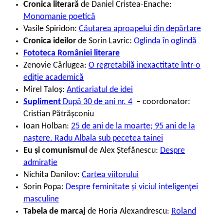
Cronica literară
de Daniel Cristea-Enache:
Monomanie poetică
Vasile Spiridon:
Căutarea aproapelui din depărtare
Cronica ideilor
de Sorin Lavric:
Oglinda în oglindă
Fototeca României literare
Zenovie Cârlugea:
O regretabilă inexactitate într-o
ediție academică
Mirel Taloș:
Anticariatul de idei
Supliment
După 30 de ani nr. 4
– coordonator:
Cristian Pătrășconiu
Ioan Holban:
25 de ani de la moarte; 95 ani de la
naștere. Radu Albala sub pecetea tainei
Eu și comunismul
de Alex Ștefănescu:
Despre
admirație
Nichita Danilov:
Cartea viitorului
Sorin Popa:
Despre feminitate și viciul inteligenței
masculine
Tabela de marcaj
de Horia Alexandrescu:
Roland