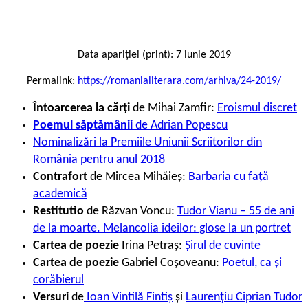
Data apariției (print): 7 iunie 2019
Permalink:
https://romanialiterara.com/arhiva/24-2019/
Întoarcerea la cărți
de Mihai Zamfir:
Eroismul discret
Poemul săptămânii
de Adrian Popescu
Nominalizări la Premiile Uniunii Scriitorilor din
România pentru anul 2018
Contrafort
de Mircea Mihăieș:
Barbaria cu față
academică
Restitutio
de Răzvan Voncu:
Tudor Vianu – 55 de ani
de la moarte. Melancolia ideilor: glose la un portret
Cartea de poezie
Irina Petraș:
Șirul de cuvinte
Cartea de poezie
Gabriel Coșoveanu:
Poetul, ca și
corăbierul
Versuri
de
Ioan Vintilă Fintiș
și
Laurențiu Ciprian Tudor