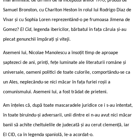
mai amintesc de un film de la începutul anilor 1970, produs de
Samuel Bronston, cu Charlton Heston în rolul lui Rodrigo Diaz de
Vivar și cu Sophia Loren reprezentând-o pe frumoasa Jimena de
Gomez?
El Cid
, legenda ibericilor, bărbatul în fața căruia și-au
plecat genunchii împărați și viteji.
Asemeni lui, Nicolae Manolescu a însoțit timp de aproape
șaptezeci de ani, prinți, fețe luminate ale literaturii române și
universale, oameni politici de toate culorile, comportându-se ca
un Ales, neplecându-se nici măcar în fața furiei roșii a
comunismului. Asemeni lui, a fost trădat de prieteni.
Am înțeles că, după toate mascaradele juridice ce i s-au intentat,
în toate biruindu-și adversarii, unii dintre ei n-au avut nici măcar
banii să achite cheltuielile de judecată și au cerut clemență, iar
El CID, ca în legenda spaniolă, le-a acordat-o.