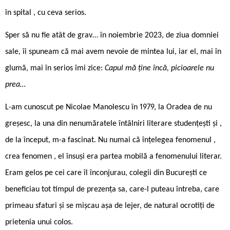
în spital , cu ceva serios.
Sper să nu fie atât de grav… în noiembrie 2023, de ziua domniei
sale, îi spuneam că mai avem nevoie de mintea lui, iar el, mai în
glumă, mai în serios îmi zice:
Capul mă ține încă, picioarele nu
prea…
L-am cunoscut pe Nicolae Manolescu în 1979, la Oradea de nu
greșesc, la una din nenumăratele întâlniri literare studențești și ,
de la început, m-a fascinat. Nu numai că înțelegea fenomenul ,
crea fenomen , el însuși era partea mobilă a fenomenului literar.
Eram gelos pe cei care îl înconjurau, colegii din București ce
beneficiau tot timpul de prezența sa, care-l puteau întreba, care
primeau sfaturi și se mișcau așa de lejer, de natural ocrotiți de
prietenia unui colos.