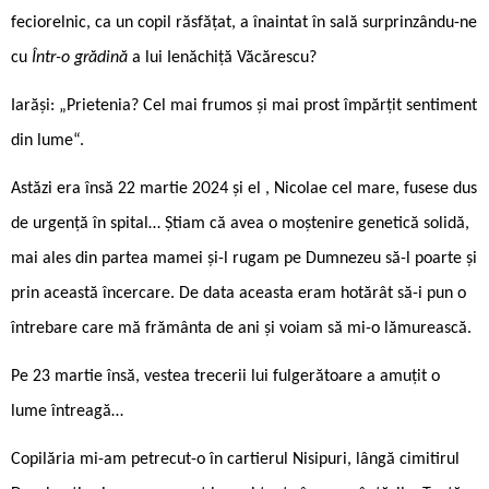
feciorelnic, ca un copil răsfățat, a înaintat în sală surprinzându-ne
cu
Într-o grădină
a lui Ienăchiță Văcărescu?
Iarăși: „Prietenia? Cel mai frumos și mai prost împărțit sentiment
din lume“.
Astăzi era însă 22 martie 2024 și el , Nicolae cel mare, fusese dus
de urgență în spital… Știam că avea o moștenire genetică solidă,
mai ales din partea mamei și-l rugam pe Dumnezeu să-l poarte și
prin această încercare. De data aceasta eram hotărât să-i pun o
întrebare care mă frământa de ani și voiam să mi-o lămurească.
Pe 23 martie însă, vestea trecerii lui fulgerătoare a amuțit o
lume întreagă…
Copilăria mi-am petrecut-o în cartierul Nisipuri, lângă cimitirul