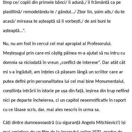
timp ce/ copiii din primele bănci/ îi adună,/ îi frământă ca pe
plastilină/ remodelându-le / gândul…/ Zbor lin, șoim alb,/ du-te
acasă/ mireasa te așteaptă să îi vorbești,/ de ani buni te
așteaptă…“.
Nu, nu am fost în cercul cel mai apropiat al Profesorului.
Meșteșugul prin care-mi câștig pâinea m-a ajutat să nu intru cu
domnia sa niciodată în vreun „conflict de interese“. Dar atât cât
mi s-a îngăduit, am înțeles că pășeam lângă un scriitor care ar
putea defini prin personalitatea lui cel mai bine Monumentalul,
conștiința intrării în istorie pe ușa din față, ieșirea din trup nefiind
nici pe departe încheierea, ci un capitol nesemnificativ în raport
cu ce lăsase scris, dar, mai ales nescris în urma sa.
Câți dintre dumneavoastră (cu siguranță Angelo Mitchievici!) își