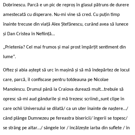
Dobrinescu. Parcă e un pic de reproș în glasul pătruns de durere
amestecată cu disperare. Nu-mi vine să cred. Cu puțin timp
înainte trecuse din viață Alex Ștefănescu, curând avea să lunece
și Dan Cristea în Neființă…
„Prietenia? Cel mai frumos și mai prost împărțit sentiment din
lume“.
Oftez și abia aștept să urc în mașină și să mă îndepărtez de locul
care, parcă, îl confiscase pentru totdeauna pe Nicolae
Manolescu. Drumul până la Craiova durează mult…trebuie să
opresc să-mi aud gândurile și mă trezesc scriind:„sunt clipe în
care ochii Universului se dilată/ ca un uter înainte de naștere…/
când plânge Dumnezeu pe fereastra bisericii/ îngerii se topesc/
se strâng pe altar…/ sângele lor / încălzește iarba din suflete / în