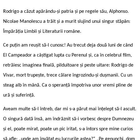
Rodrigo a căzut apărându-și patria și pe regele său, Alphonso.
Nicolae Manolescu a trăit și a murit slujind unui singur stăpân:
Împărăția Limbii și Literaturii române.
Ce puțin am reușit să-l cunosc! Au trecut deja două luni de când
El Campeador a câștigat lupta cu Perenul și, ca în celebrul film,
retrăiesc imaginea finală, pilduitoare și peste uitare: Rodrigo de
Vivar, mort trupește, trece călare îngrozindu-și dușmanii. Cu un
steag alb în mână. Ca o speranță împotriva unor vremi pline de
ură și suferință.
Aveam multe să-l întreb, dar mi s-a părut mai înțelept să-l ascult.
O singură dată însă, am îndrăznit să-i vorbesc despre Dumnezeu
și el, poate mirat, poate un pic iritat, s-a întors spre mine curios
să afle: „unde am învățat eu lucrurile astea?“ „Pe genunchi, dom