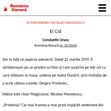
IN MEMORIAM NICOLAE MANOLESCU
El Cid
Constantin Urucu
România literară
nr. 25/2024
Am în față un papirus adevărat. Datat 22 martie 2019. Îl
sărbătoream pe un prieten scriitor și i-am surprins pe toți cei cu
care stăteam la masa, undeva pe malul Dunării, prin invitația de
a scrie câteva cuvinte: Despre Prietenie…
Întâiul este chiar Magicianul, Nicolae Manolescu..
„Prietenia? Cel mai frumos și mai prost împărțit sentiment din