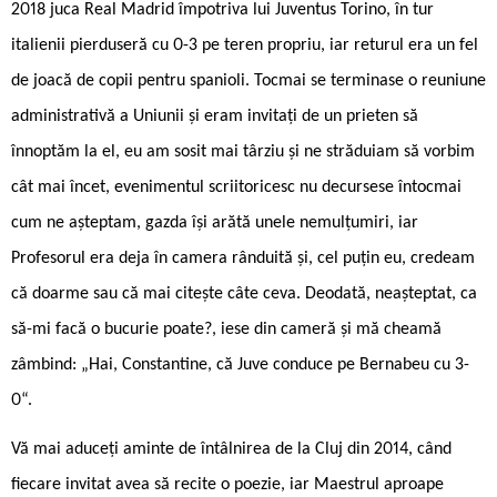
2018 juca Real Madrid împotriva lui Juventus Torino, în tur
italienii pierduseră cu 0-3 pe teren propriu, iar returul era un fel
de joacă de copii pentru spanioli. Tocmai se terminase o reuniune
administrativă a Uniunii și eram invitați de un prieten să
înnoptăm la el, eu am sosit mai târziu și ne străduiam să vorbim
cât mai încet, evenimentul scriitoricesc nu decursese întocmai
cum ne așteptam, gazda își arătă unele nemulțumiri, iar
Profesorul era deja în camera rânduită și, cel puțin eu, credeam
că doarme sau că mai citește câte ceva. Deodată, neașteptat, ca
să-mi facă o bucurie poate?, iese din cameră și mă cheamă
zâmbind: „Hai, Constantine, că Juve conduce pe Bernabeu cu 3-
0“.
Vă mai aduceți aminte de întâlnirea de la Cluj din 2014, când
fiecare invitat avea să recite o poezie, iar Maestrul aproape