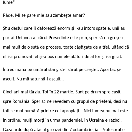
lume“.
Râde. Mi se pare mie sau zâmbește amar?
Știu destui care îi datorează enorm și i-au intors spatele, unii au
purtat Uniunea al cărui Președinte este prin, sper să nu greșesc,
mai mult de o sută de procese, toate câștigate de altfel, uitând că
el i-a promovat, el și-a pus numele alături de al lor și i-a girat.
Îi trec mâna pe umărul stâng să-l sărut pe creștet. Apoi tac și-l
ascult. Nu mă satur să-l ascult…
Cinci ani mai târziu. Tot în 22 martie. Sunt pe drum spre casă,
spre România. Sper să ne revedem cu grupul de prieteni, deși nu
toți se mai numără printre cei apropiați… Nici lumea nu mai este
în ordine: mulți morți în urma pandemiei, în Ucraina e război,
Gaza arde după atacul groazei din 7 octombrie, iar Profesorul e