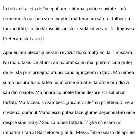
În toți anii aceia de început am schimbat puține cuvinte…mă
temeam să nu spun vreo inepție, mă temeam să nu-l tulbur cu
inexactități, cu lăudăroșenii sau să creadă că vreau să-l lingușesc.
Preferam să-l ascult.
Apoi eu am plecat și ne-am revăzut după mulți ani la Timișoara.
Nu mă uitase. De atunci am căutat să nu mai pierd niciun prilej
de a-i sta prin preajmă atunci când ajungeam în țară. Mă uimea
și mă bucura luciditatea lui în orice situație, la orice oră din zi
sau din noapte. Mă onora cu unele taine despre scrisul unor
fârtați. Mă făceau să zâmbesc „încăierările“ cu prietenii. Cine ar
crede că domnul Manolescu putea face glume deșucheat-ironice
despre sine însuși? Sau că iubea fotbalul ? Știa că eram un
împătimit fan al Barcelonei și al lui Messi. Într-o seară de aprilie