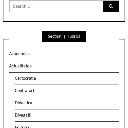
Search
for:
Secțiuni și rubrici
Academica
Actualitatea
Certocrația
Contrafort
Didactica
Divagații
Editorial