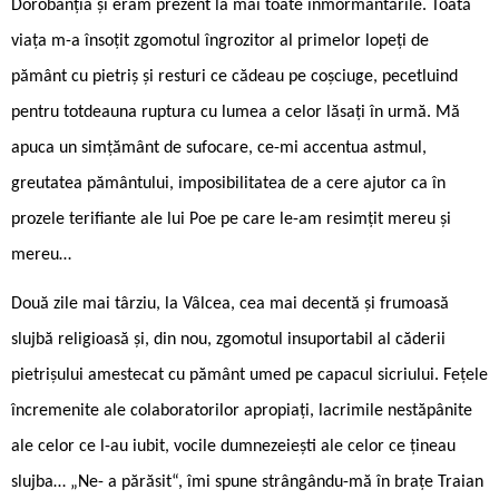
Dorobanția și eram prezent la mai toate înmormântările. Toată
viața m-a însoțit zgomotul îngrozitor al primelor lopeți de
pământ cu pietriș și resturi ce cădeau pe coșciuge, pecetluind
pentru totdeauna ruptura cu lumea a celor lăsați în urmă. Mă
apuca un simțământ de sufocare, ce-mi accentua astmul,
greutatea pământului, imposibilitatea de a cere ajutor ca în
prozele terifiante ale lui Poe pe care le-am resimțit mereu și
mereu…
Două zile mai târziu, la Vâlcea, cea mai decentă și frumoasă
slujbă religioasă și, din nou, zgomotul insuportabil al căderii
pietrișului amestecat cu pământ umed pe capacul sicriului. Fețele
încremenite ale colaboratorilor apropiați, lacrimile nestăpânite
ale celor ce l-au iubit, vocile dumnezeiești ale celor ce țineau
slujba… „Ne- a părăsit“, îmi spune strângându-mă în brațe Traian