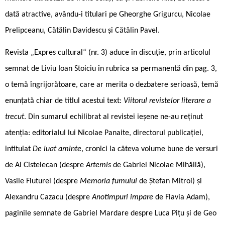
dată atractive, avându-i titulari pe Gheorghe Grigurcu, Nicolae
Prelipceanu, Cătălin Davidescu și Cătălin Pavel.
Revista „Expres cultural“ (nr. 3) aduce în discuție, prin articolul
semnat de Liviu Ioan Stoiciu în rubrica sa permanentă din pag. 3,
o temă îngrijorătoare, care ar merita o dezbatere serioasă, temă
enunțată chiar de titlul acestui text:
Viitorul revistelor literare a
trecut
. Din sumarul echilibrat al revistei ieșene ne-au reținut
atenția: editorialul lui Nicolae Panaite, directorul publicației,
intitulat
De luat aminte
, cronici la câteva volume bune de versuri
de Al Cistelecan (despre
Artemis
de Gabriel Nicolae Mihăilă),
Vasile Fluturel (despre
Memoria fumului
de Ștefan Mitroi) și
Alexandru Cazacu (despre
Anotimpuri impare
de Flavia Adam),
paginile semnate de Gabriel Mardare despre Luca Pițu și de Geo