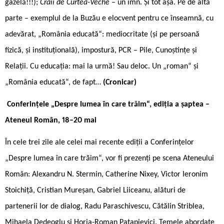
gazelă!!!);
Craii de Curtea-Veche
– un imn. Și tot așa. Pe de altă
parte – exemplul de la Buzău e elocvent pentru ce înseamnă, cu
adevărat, „România educată“: mediocritate (și pe persoană
fizică, și instituțională), impostură, PCR – Pile, Cunoștințe și
Relații. Cu educația: mai la urmă! Sau deloc. Un „roman“ și
„România educată“, de fapt…
(Cronicar)
Conferințele „Despre lumea în care trăim“, ediția a șaptea –
Ateneul Român, 18–20 mai
În cele trei zile ale celei mai recente ediții a Conferințelor
„Despre lumea în care trăim“, vor fi prezenți pe scena Ateneului
Român: Alexandru N. Stermin, Catherine Nixey, Victor Ieronim
Stoichiță, Cristian Mureșan, Gabriel Liiceanu, alături de
partenerii lor de dialog, Radu Paraschivescu, Cătălin Striblea,
Mihaela Dedeoglu și Horia-Roman Patapievici. Temele abordate