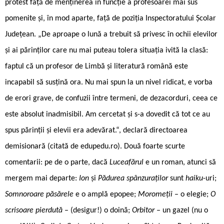
protest față de menținerea în funcție a profesoarei mai sus
pomenite și, în mod aparte, față de poziția Inspectoratului Școlar
Județean. „De aproape o lună a trebuit să privesc în ochii elevilor
și ai părinților care nu mai puteau tolera situația ivită la clasă:
faptul că un profesor de Limbă și literatură română este
incapabil să susțină ora. Nu mai spun la un nivel ridicat, e vorba
de erori grave, de confuzii între termeni, de dezacorduri, ceea ce
este absolut inadmisibil. Am cercetat și s-a dovedit că tot ce au
spus părinții și elevii era adevărat.“, declară directoarea
demisionară (citată de edupedu.ro). Două foarte scurte
comentarii: pe de o parte, dacă
Luceafărul
e un roman, atunci să
mergem mai departe:
Ion
și
Pădurea spânzuraților
sunt
haiku
-uri;
Somnoroare păsărele
e o amplă epopee;
Moromeții
– o elegie;
O
scrisoare pierdută
– (desigur!) o doină;
Orbitor
– un gazel (nu o