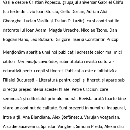
Vasile despre Cristian Popescu, grupajul aniversar Gabriel Chifu
(cu texte de Liviu Ioan Stoiciu, Gellu Dorian, Adrian Alui
Gheorghe, Lucian Vasiliu și Traian D. Lazăr), ca și contribuțiile
datorate lui Ioan Adam, Magda Ursache, Nicolae Tzone, Dan
Bogdan Hanu, Leo Butnaru, Grigore Ilisei și Constantin Pricop.
Menționăm apariția unei noi publicații adresate celor mai mici
cititori:
Dimineața cuvintelor
, subintitulată revistă cultural-
educativă pentru copii și tineret. Publicația este o inițiativă a
Filialei București – Literatură pentru copii și tineret, și apare sub
direcția președintelui acestei filiale, Petre Crăciun, care
semnează și editorialul primului număr. Revista arată foarte bine
și are un conținut de calitate. Sunt prezenți în numărul inaugural,
între alții: Ana Blandiana, Alex Ștefănescu, Varujan Vosganian,
Arcadie Suceveanu, Spiridon Vangheli, Simona Preda, Alexandru