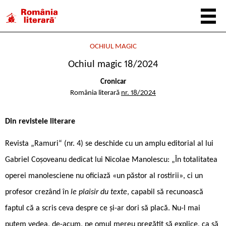
OCHIUL MAGIC
Ochiul magic 18/2024
Cronicar
România literară
nr. 18/2024
Din revistele literare
Revista „Ramuri“ (nr. 4) se deschide cu un amplu editorial al lui
Gabriel Coșoveanu dedicat lui Nicolae Manolescu: „În totalitatea
operei manolesciene nu oficiază «un păstor al rostirii», ci un
profesor crezând în
le plaisir du texte
, capabil să recunoască
faptul că a scris ceva despre ce și-ar dori să placă. Nu-l mai
putem vedea, de-acum, pe omul mereu pregătit să explice, ca să