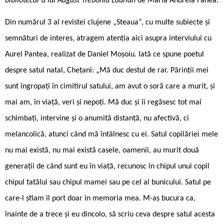
bibliotecar a lui August Treboniu Laurian
de Maria Andreia Fanea.
Din numărul 3 al revistei clujene „Steaua“, cu multe subiecte și
semnături de interes, atragem atenția aici asupra interviului cu
Aurel Pantea, realizat de Daniel Moșoiu. Iată ce spune poetul
despre satul natal, Chețani: „Mă duc destul de rar. Părinții mei
sunt îngropați în cimitirul satului, am avut o soră care a murit, și
mai am, în viață, veri și nepoți. Mă duc și îi regăsesc tot mai
schimbați, intervine și o anumită distanță, nu afectivă, ci
melancolică, atunci când mă întâlnesc cu ei. Satul copilăriei mele
nu mai există, nu mai există casele, oamenii, au murit două
generații de când sunt eu în viață, recunosc în chipul unui copil
chipul tatălui sau chipul mamei sau pe cel al bunicului. Satul pe
care-l știam îl port doar în memoria mea. M-aș bucura ca,
înainte de a trece și eu dincolo, să scriu ceva despre satul acesta