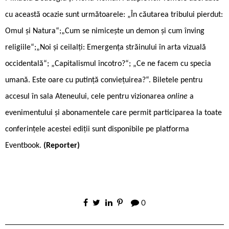
cu această ocazie sunt următoarele: „În căutarea tribului pierdut:
Omul și Natura“;„Cum se nimicește un demon și cum înving
religiile“;„Noi și ceilalți: Emergența străinului în arta vizuală
occidentală“; „Capitalismul încotro?“; „Ce ne facem cu specia
umană. Este oare cu putință conviețuirea?“. Biletele pentru
accesul în sala Ateneului, cele pentru vizionarea
online
a
evenimentului și abonamentele care permit participarea la toate
conferințele acestei ediții sunt disponibile pe platforma
Eventbook.
(Reporter)
0