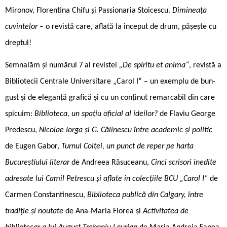
Mironov, Florentina Chifu și Passionaria Stoicescu.
Dimineața
cuvintelor
– o revistă care, aflată la început de drum, pășește cu
dreptul!
Semnalăm și numărul 7 al revistei
„De spiritu et anima“
, revistă a
Bibliotecii Centrale Universitare „Carol I“ – un exemplu de bun-
gust și de eleganță grafică și cu un conținut remarcabil din care
spicuim:
Biblioteca, un spațiu oficial al ideilor?
de Flaviu George
Predescu,
Nicolae Iorga și G. Călinescu între academic și politic
de Eugen Gabor,
Turnul Colței, un punct de reper pe harta
Bucureștiului literar
de Andreea Răsuceanu,
Cinci scrisori inedite
adresate lui Camil Petrescu și aflate în colecțiile BCU „Carol I“
de
Carmen Constantinescu,
Biblioteca publică din Calgary, între
tradiție și noutate
de Ana-Maria Florea și
Activitatea de