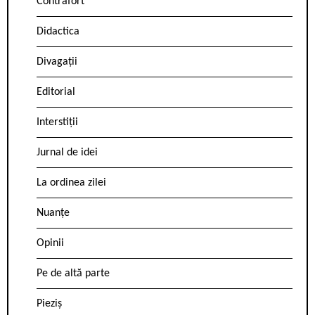
Contrafort
Didactica
Divagații
Editorial
Interstiții
Jurnal de idei
La ordinea zilei
Nuanțe
Opinii
Pe de altă parte
Pieziș