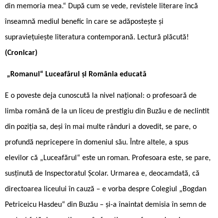
din memoria mea.“ După cum se vede, revistele literare încă
înseamnă mediul benefic în care se adăpostește și
supraviețuiește literatura contemporană. Lectură plăcută!
(Cronicar)
„Romanul“ Luceafărul și România educată
E o poveste deja cunoscută la nivel național: o profesoară de
limba română de la un liceu de prestigiu din Buzău e de neclintit
din poziția sa, deși în mai multe rânduri a dovedit, se pare, o
profundă nepricepere în domeniul său. Între altele, a spus
elevilor că „Luceafărul“ este un roman. Profesoara este, se pare,
susținută de Inspectoratul Școlar. Urmarea e, deocamdată, că
directoarea liceului în cauză – e vorba despre Colegiul „Bogdan
Petriceicu Hasdeu“ din Buzău – și-a înaintat demisia în semn de