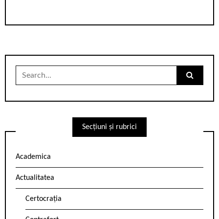
Search
for:
Secțiuni și rubrici
Academica
Actualitatea
Certocrația