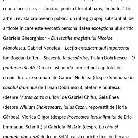
repete acest crez – rămâne, pentru literatul nativ,
lecția
lui.“ De
altfel, revista craioveană publică un întreg grupaj, substanțial, de
articole în care este evocată personalitatea excepționalului critic:
Gabriela Gheorghișor –
Din lecțiile magistrului Nicolae
Manolescu
, Gabriel Nedelea –
Lecția entuziasmului impersonal
,
Ion Bogdan Lefter –
Secvențe la despărțire
, Traian Dobrinescu –
O
prietenie tăcută
. Din același număr, am reținut capitolul de
cronici literare semnate de Gabriel Nedelea (despre
Siberia de la
capătul drumului
de Traian Dobrinescu), Ștefan Vlăduțescu
(despre
Marea carte a uitării
de Gabriel Chifu), Gela Enea
(despre
William Shakespeare, Iulius Cezar
, repovestit de Horia
Gârbea), Viorica Gligor (despre
Provocarea Ierusalimului
de Eric-
Emmanuel Schmitt) și Gabriela Păsărin (despre
Eu cânt și
muntele dansează
de Irene Solá), ca și rubricile fixe, de fiecare