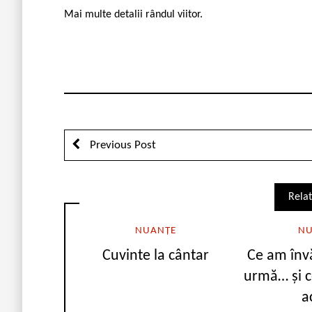
Mai multe detalii rândul viitor.
Previous Post
Relat
NUANȚE
NU
Cuvinte la cântar
Ce am învă
urmă… și c
a