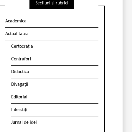
Secțiuni și rubrici
Academica
Actualitatea
Certocrația
Contrafort
Didactica
Divagații
Editorial
Interstiții
Jurnal de idei