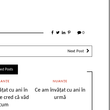
0
Next Post
ed Posts
ANȚE
NUANȚE
țat cu ani în
Ce am învățat cu ani în
e cred că văd
urmă
cum