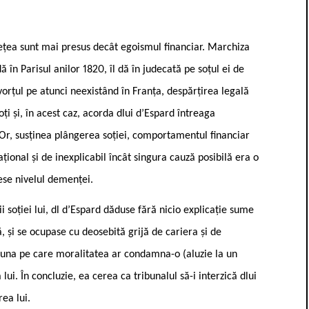
ețea sunt mai presus decât egoismul financiar. Marchiza
n Parisul anilor 1820, îl dă în judecată pe soțul ei de
orțul pe atunci neexistând în Franța, despărțirea legală
ți și, în acest caz, acorda dlui d’Espard întreaga
i. Or, susținea plângerea soției, comportamentul financiar
țional și de inexplicabil încât singura cauză posibilă era o
ese nivelul demenței.
oției lui, dl d’Espard dăduse fără nicio explicație sume
 și se ocupase cu deosebită grijă de cariera și de
iar una pe care moralitatea ar condamna-o (aluzie la un
lui. În concluzie, ea cerea ca tribunalul să-i interzică dlui
rea lui.