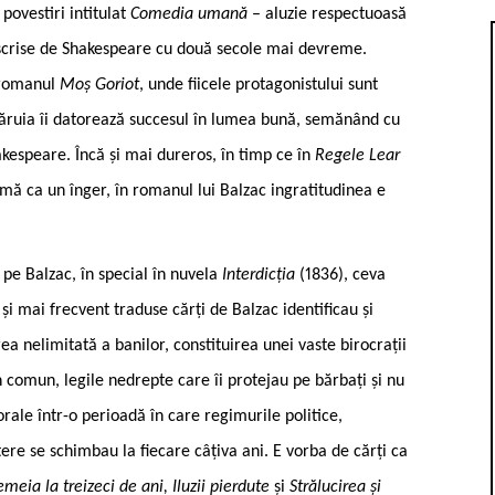
povestiri intitulat
Comedia umană
– aluzie respectuoasă
e scrise de Shakespeare cu două secole mai devreme.
n romanul
Moș Goriot
, unde fiicele protagonistului sunt
ăruia îi datorează succesul în lumea bună, semănând cu
akespeare. Încă și mai dureros, în timp ce în
Regele Lear
urmă ca un înger, în romanul lui Balzac ingratitudinea e
t pe Balzac, în special în nuvela
Interdicția
(1836), ceva
i mai frecvent traduse cărți de Balzac identificau și
ea nelimitată a banilor, constituirea unei vaste birocrații
în comun, legile nedrepte care îi protejau pe bărbați și nu
rale într-o perioadă în care regimurile politice,
ere se schimbau la fiecare câțiva ani. E vorba de cărți ca
meia la treizeci de ani, Iluzii pierdute
și
Strălucirea și