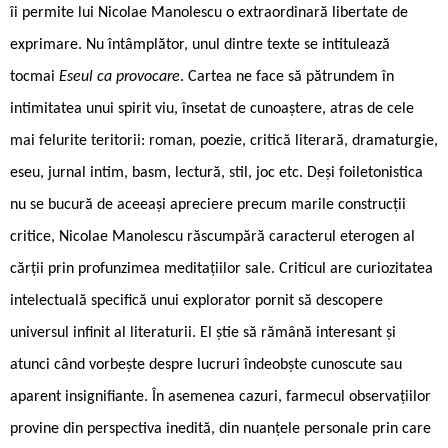
îi permite lui Nicolae Manolescu o extraordinară libertate de
exprimare. Nu întâmplător, unul dintre texte se intitulează
tocmai
Eseul ca provocare
. Cartea ne face să pătrundem în
intimitatea unui spirit viu, însetat de cunoaștere, atras de cele
mai felurite teritorii: roman, poezie, critică literară, dramaturgie,
eseu, jurnal intim, basm, lectură, stil, joc etc. Deși foiletonistica
nu se bucură de aceeași apreciere precum marile construcții
critice, Nicolae Manolescu răscumpără caracterul eterogen al
cărții prin profunzimea meditațiilor sale. Criticul are curiozitatea
intelectuală specifică unui explorator pornit să descopere
universul infinit al literaturii. El știe să rămână interesant și
atunci când vorbește despre lucruri îndeobște cunoscute sau
aparent insignifiante. În asemenea cazuri, farmecul observațiilor
provine din perspectiva inedită, din nuanțele personale prin care