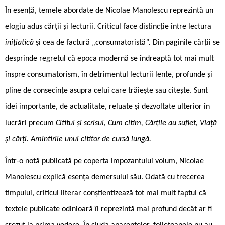
În esență, temele abordate de Nicolae Manolescu reprezintă un
elogiu adus cărții și lecturii. Criticul face distincție între lectura
inițiatică
și cea de factură „consumatoristă
“.
Din paginile cărții se
desprinde regretul că epoca modernă se îndreaptă tot mai mult
înspre consumatorism, în detrimentul lecturii lente, profunde și
pline de consecințe asupra celui care trăiește sau citește. Sunt
idei importante, de actualitate, reluate și dezvoltate ulterior în
lucrări precum
Cititul și scrisul, Cum citim, Cărțile au suflet, Viață
și cărți. Amintirile unui cititor de cursă lungă.
Într-o notă publicată pe coperta impozantului volum, Nicolae
Manolescu explică esența demersului său. Odată cu trecerea
timpului, criticul literar conștientizează tot mai mult faptul că
textele publicate odinioară îl reprezintă mai profund decât ar fi