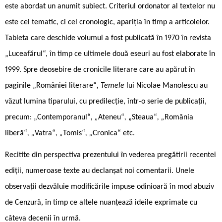
este abordat un anumit subiect. Criteriul ordonator al textelor nu
este cel tematic, ci cel cronologic, apariția în timp a articolelor.
Tableta care deschide volumul a fost publicată în 1970 în revista
„Luceafărul“, în timp ce ultimele două eseuri au fost elaborate în
1999. Spre deosebire de cronicile literare care au apărut în
paginile „României literare“
, Temele
lui Nicolae Manolescu au
văzut lumina tiparului, cu predilecție, într-o serie de publicații,
precum: „Contemporanul“
, „
Ateneu“
,
„Steaua“
, „
România
liberă“
, „
Vatra“
, „
Tomis“
, „
Cronica“ etc.
Recitite din perspectiva prezentului în vederea pregătirii recentei
ediții, numeroase texte au declanșat noi comentarii. Unele
observații dezvăluie modificările impuse odinioară în mod abuziv
de Cenzură, în timp ce altele nuanțează ideile exprimate cu
câteva decenii în urmă.