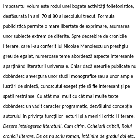
Impozantul volum este rodul unei bogate activități foiletonistice,
desfășurată în anii 70 și 80 ai secolului trecut. Formula
publicistică permite o mare libertate de exprimare, asumarea
unor subiecte extrem de diferite. Spre deosebire de cronicile
literare, care i-au conferit lui Nicolae Manolescu un prestigiu
greu de egalat, numeroase teme abordează aspecte interesante
aparținând literaturii universale. Chiar dacă eseurile publicate nu
dobândesc anvergura unor studii monografice sau a unor ample
lucrări de sinteză, cunoscutul exeget știe să fie interesant și pe
spații restrânse. Cu atât mai mult cu cât mai multe texte
dobândesc un vădit caracter programatic, dezvăluind concepția
autorului în privința funcțiilor lecturii și a menirii criticii literare:
Despre înțelegerea literaturii, Cum citim, Ochelarii criticii, Rolul
cronicii literare, De ce nu scriu roman, Întâlnire de gradul doi
etc.