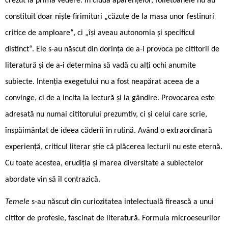
crezut la prima vedere. În ciuda aparențelor, foiletoanele nu au
constituit doar niște firimituri „căzute de la masa unor festinuri
critice de amploare“, ci „își aveau autonomia și specificul
distinct“. Ele s-au născut din dorința de a-i provoca pe cititorii de
literatură și de a-i determina să vadă cu alți ochi anumite
subiecte. Intenția exegetului nu a fost neapărat aceea de a
convinge, ci de a incita la lectură și la gândire. Provocarea este
adresată nu numai cititorului prezumtiv, ci și celui care scrie,
înspăimântat de ideea căderii în rutină. Având o extraordinară
experiență, criticul literar știe că plăcerea lecturii nu este eternă.
Cu toate acestea, erudiția și marea diversitate a subiectelor
abordate vin să îl contrazică.
Temele
s-au născut din curiozitatea intelectuală firească a unui
cititor de profesie, fascinat de literatură. Formula microeseurilor