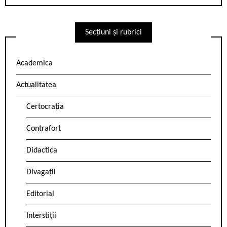
Secțiuni și rubrici
Academica
Actualitatea
Certocrația
Contrafort
Didactica
Divagații
Editorial
Interstiții