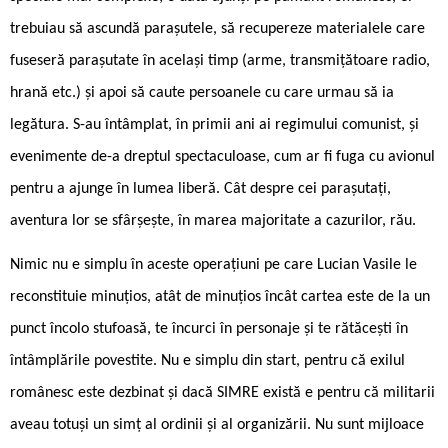
trebuiau să ascundă parașutele, să recupereze materialele care
fuseseră parașutate în același timp (arme, transmițătoare radio,
hrană etc.) și apoi să caute persoanele cu care urmau să ia
legătura. S-au întâmplat, în primii ani ai regimului comunist, și
evenimente de-a dreptul spectaculoase, cum ar fi fuga cu avionul
pentru a ajunge în lumea liberă. Cât despre cei parașutați,
aventura lor se sfârșește, în marea majoritate a cazurilor, rău.
Nimic nu e simplu în aceste operațiuni pe care Lucian Vasile le
reconstituie minuțios, atât de minuțios încât cartea este de la un
punct încolo stufoasă, te încurci în personaje și te rătăcești în
întâmplările povestite. Nu e simplu din start, pentru că exilul
românesc este dezbinat și dacă SIMRE există e pentru că militarii
aveau totuși un simț al ordinii și al organizării. Nu sunt mijloace