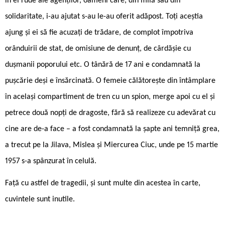
în el rude ale agenților, oameni care, din milă sau din
solidaritate, i-au ajutat s-au le-au oferit adăpost. Toți aceștia
ajung și ei să fie acuzați de trădare, de complot împotriva
orânduirii de stat, de omisiune de denunț, de cârdășie cu
dușmanii poporului etc. O tânără de 17 ani e condamnată la
pușcărie deși e însărcinată. O femeie călătorește din întâmplare
în același compartiment de tren cu un spion, merge apoi cu el și
petrece două nopți de dragoste, fără să realizeze cu adevărat cu
cine are de-a face – a fost condamnată la șapte ani temniță grea,
a trecut pe la Jilava, Mislea și Miercurea Ciuc, unde pe 15 martie
1957 s-a spânzurat în celulă.
Față cu astfel de tragedii, și sunt multe din acestea în carte,
cuvintele sunt inutile.