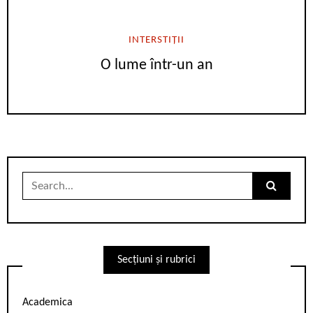
INTERSTIȚII
O lume într-un an
Search
for:
Secțiuni și rubrici
Academica