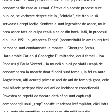
cele în care ne sunt prezentate anchetele și procesele cu
condamnările care au urmat. Câteva din aceste procese sunt
publice, se vorbește despre ele în „Scînteia“, ele trebuie să
servească drept lecție. Sentințele sunt îngrozitor de aspre, mult
prea aspre față de culpa reală a celor din boxă. Iată, în procesul
din iunie 1951, în „afacerea Tanțu“ (reconstituită în amănunt) trei
persoane sunt condamnate la moarte – Gheorghe Șerbu,
Haralambie Cârlan și Gheorghe Dumitrache, două femei – Lya
Popescu și Paula Ventzel – la muncă silnică pe viață (scapă de
condamnarea la moarte doar fiindcă sunt femei), la fel ca Aurel
Anghelescu, alți acuzați primesc zeci de ani de temniță grea, cele
mai blânde pedepse fiind doi ani de închisoare corecțională.
Povestea se repetă de fiecare dată când sunt capturați
componenții unui „grup“ constituit adesea întâmplător, căci intră