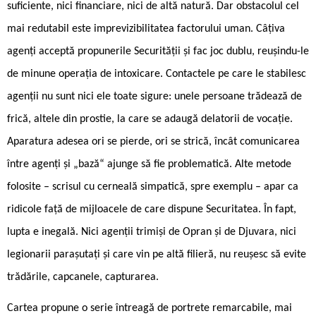
suficiente, nici financiare, nici de altă natură. Dar obstacolul cel
mai redutabil este imprevizibilitatea factorului uman. Câțiva
agenți acceptă propunerile Securității și fac joc dublu, reușindu-le
de minune operația de intoxicare. Contactele pe care le stabilesc
agenții nu sunt nici ele toate sigure: unele persoane trădează de
frică, altele din prostie, la care se adaugă delatorii de vocație.
Aparatura adesea ori se pierde, ori se strică, încât comunicarea
între agenți și „bază“ ajunge să fie problematică. Alte metode
folosite – scrisul cu cerneală simpatică, spre exemplu – apar ca
ridicole față de mijloacele de care dispune Securitatea. În fapt,
lupta e inegală. Nici agenții trimiși de Opran și de Djuvara, nici
legionarii parașutați și care vin pe altă filieră, nu reușesc să evite
trădările, capcanele, capturarea.
Cartea propune o serie întreagă de portrete remarcabile, mai