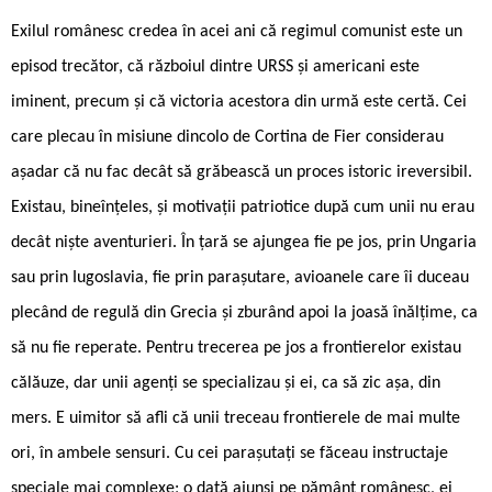
Exilul românesc credea în acei ani că regimul comunist este un
episod trecător, că războiul dintre URSS și americani este
iminent, precum și că victoria acestora din urmă este certă. Cei
care plecau în misiune dincolo de Cortina de Fier considerau
așadar că nu fac decât să grăbească un proces istoric ireversibil.
Existau, bineînțeles, și motivații patriotice după cum unii nu erau
decât niște aventurieri. În țară se ajungea fie pe jos, prin Ungaria
sau prin Iugoslavia, fie prin parașutare, avioanele care îi duceau
plecând de regulă din Grecia și zburând apoi la joasă înălțime, ca
să nu fie reperate. Pentru trecerea pe jos a frontierelor existau
călăuze, dar unii agenți se specializau și ei, ca să zic așa, din
mers. E uimitor să afli că unii treceau frontierele de mai multe
ori, în ambele sensuri. Cu cei parașutați se făceau instructaje
speciale mai complexe; o dată ajunși pe pământ românesc, ei