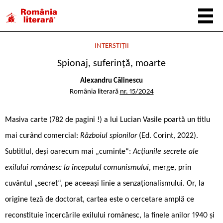
INTERSTIȚII
Spionaj, suferință, moarte
Alexandru Călinescu
România literară
nr. 15/2024
Masiva carte (782 de pagini !) a lui Lucian Vasile poartă un titlu
mai curând comercial:
Războiul spionilor
(Ed. Corint, 2022).
Subtitlul, deși oarecum mai „cuminte“:
Acțiunile secrete ale
exilului românesc la începutul comunismului
, merge, prin
cuvântul „secret“, pe aceeași linie a senzaționalismului. Or, la
origine teză de doctorat, cartea este o cercetare amplă ce
reconstituie încercările exilului românesc, la finele anilor 1940 și