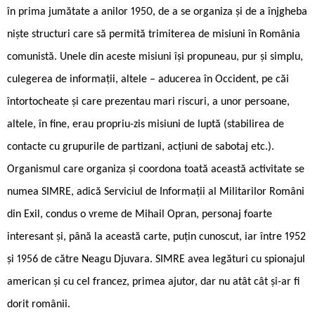
în prima jumătate a anilor 1950, de a se organiza și de a înjgheba
niște structuri care să permită trimiterea de misiuni în România
comunistă. Unele din aceste misiuni își propuneau, pur și simplu,
culegerea de informații, altele – aducerea în Occident, pe căi
întortocheate și care prezentau mari riscuri, a unor persoane,
altele, în fine, erau propriu-zis misiuni de luptă (stabilirea de
contacte cu grupurile de partizani, acțiuni de sabotaj etc.).
Organismul care organiza și coordona toată această activitate se
numea SIMRE, adică Serviciul de Informații al Militarilor Români
din Exil, condus o vreme de Mihail Opran, personaj foarte
interesant și, până la această carte, puțin cunoscut, iar între 1952
și 1956 de către Neagu Djuvara. SIMRE avea legături cu spionajul
american și cu cel francez, primea ajutor, dar nu atât cât și-ar fi
dorit românii.