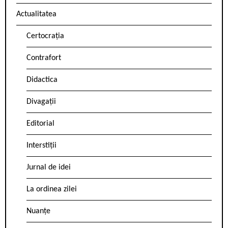
Actualitatea
Certocrația
Contrafort
Didactica
Divagații
Editorial
Interstiții
Jurnal de idei
La ordinea zilei
Nuanțe