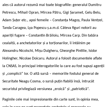
ales că autorul rezumă mai toate biografiile: generalul Dumitru
Petrescu, Mihail Opran, Mircea Pătru, Gigi Șaramet, Gelu Belu,
Adam Șuțer etc., apoi femeile – Constanța Magoș, Paula Ventzel,
Tanda Caragea, Lya Popescu ș.a.m.d. Câteva figuri notorii au
apariții fugare – Constantin Brăiloiu, Mircea Carp. Din tabăra
cealaltă, a anchetatorilor și a torționarilor, îi întâlnim pe
Alexandru Nicolschi, Mișu Dulgheru, Gheorghe Pintilie, Isidor
Holingher, Nicolae Doicaru. Autorul a folosit documentele aflate
la CNSAS, în principal interogatoriile la care au fost supuși agenții
și „complicii“ lor. O altă sursă – memoriile fostului general de
Securitate Neagu Cosma, o sursă puțin fiabilă însă, întrucât
securistul privilegiază versiunea „eroică“ și „patriotică“.
Paginile cele mai impresionante din carte sunt, în opinia mea,