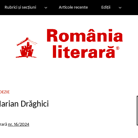
Rubrici și secțiuni
Articole recente
Ediții
OEZIE
rian Drăghici
erară
nr. 16/2024