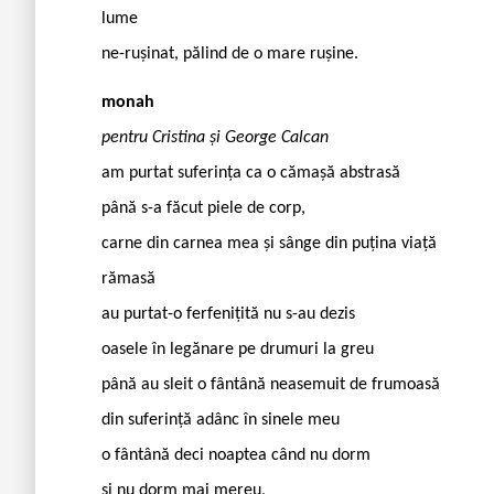
lume
ne-rușinat, pălind de o mare rușine.
monah
pentru Cristina și George Calcan
am purtat suferința ca o cămașă abstrasă
până s-a făcut piele de corp,
carne din carnea mea și sânge din puțina viață
rămasă
au purtat-o ferfenițită nu s-au dezis
oasele în legănare pe drumuri la greu
până au sleit o fântână neasemuit de frumoasă
din suferință adânc în sinele meu
o fântână deci noaptea când nu dorm
și nu dorm mai mereu,