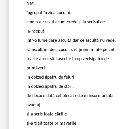
NM
îngropat în ziua cucului.
cine n-a crezut acum crede și ia scrisul de
la-nceput
într-o lume care ascultă dar ce ascultă nu vede.
să ascultăm deci cucul, să-l ținem minte pe cel
foarte atent să-l asculte în optzecișipatru de
primăveri
în optzecișipatru de feluri
în optzecișipatru de stări.
de fiecare dată cel plecat este în insurmontabil
avantaj
și-a scris toate cărțile
și-a trăit toate primăverile