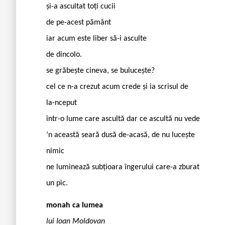
și-a ascultat toți cucii
de pe-acest pământ
iar acum este liber să-i asculte
de dincolo.
se grăbește cineva, se bulucește?
cel ce n-a crezut acum crede și ia scrisul de
la-nceput
într-o lume care ascultă dar ce ascultă nu vede
’n această seară dusă de-acasă, de nu lucește
nimic
ne luminează subțioara îngerului care-a zburat
un pic.
monah ca lumea
lui Ioan Moldovan