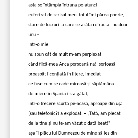
asta se întâmpla întruna pe-atunci
euforizat de scrisul meu, totul îmi părea poezie,
stare de lucruri la care se arăta refractar nu doar
unu –
’ntr-o mie
nu spun cât de mult m-am perplexat
când fiică-mea Anca persoană na!, serioasă
proaspăt licențiată în litere, imediat
ce fuse cum se cade mireasă și săptămâna
de miere în Spania i s-a gătat,
într-o trecere scurtă pe-acasă, aproape din ușă
(sau telefonic?) a explodat: – „Tată, am plecat
de la tine și nu te-am văzut o dată beat!“
așa îi plăcu lui Dumnezeu de mine să ies din