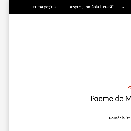
Prima pagină
Despre „România literară”
P
Poeme de Ma
România lit