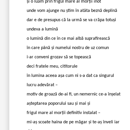
și o luăm prin frigul mare al morții înot
unde vom ajunge nu știm în atâta beznă deplină
dar e de presupus că la urmă se va crăpa totuși
undeva a lumină
o lumină din ce în ce mai albă suprafirească
în care până și numelui nostru de uz comun
i-ar conveni grozav să se topească
deci fratele meu, cititorule
în lumina aceea așa cum ni s-a dat ca singurul
lucru adevărat –
motiv de groază de-ai fi, un nemernic ce-a înșelat
așteptarea poporului sau și mai și
frigul mare al morții definitiv instalat –
mi-aș scoate haina de pe măgar și te-aș înveli iar