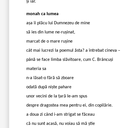
și iar.
monah ca lumea
așa îi plăcu lui Dumnezeu de mine
să ies din lume ne-rușinat,
marcat de o mare rușine
cât mai lucrezi la poemul ăsta? a întrebat cineva –
până se face limba slăvitoare, cum C. Brâncuși
materia sa
n-a lăsat-o fără să zboare
odată după niște pahare
unor vecini de la țară le-am spus
despre dragostea mea pentru ei, din copilărie.
a doua zi când i-am strigat se făceau
că nu sunt acasă, nu voiau să mă știe