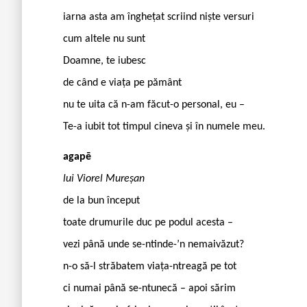
iarna asta am înghețat scriind niște versuri
cum altele nu sunt
Doamne, te iubesc
de când e viața pe pământ
nu te uita că n-am făcut-o personal, eu –
Te-a iubit tot timpul cineva și în numele meu.
agapē
lui Viorel Mureșan
de la bun început
toate drumurile duc pe podul acesta –
vezi până unde se-ntinde-’n nemaivăzut?
n-o să-l străbatem viața-ntreagă pe tot
ci numai până se-ntunecă – apoi sărim