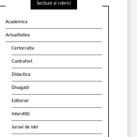
Secțiuni și rubrici
Academica
Actualitatea
Certocrația
Contrafort
Didactica
Divagații
Editorial
Interstiții
Jurnal de idei