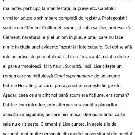
mai activ, participă la manifestații, la greve etc. Capitolul
următor aduce o schimbare completă de registru. Protagoniștii
sunt acum Clément Guillemet, șomer, și soția sa Lise, profesoară.
Clément, naratorul, e și el un om în plus, e omul care nu face
nimic în ciuda unei evidente înzestrări intelectuale. Cei doi se află
într-un orășel de pe malul mării, Lise e în vacanță, relația dintre
ei pare armonioasă, fără fisuri. Surpriză, însă: Lise citește un
roman care se intitulează
Omul supranumerar
de un anume
Patrice Horville și al cărui protagonist se numește Serge etc.
Așadar, ceea ce am citit noi până acum era ficțiune, era roman?
Patrice Jean întreține, prin alternarea savantă a planurilor,
această ambiguitate, pe care nici măcar deznodământul cărții
sale nu o risipește. Clément și Lise cunosc, în acele zile de
vacanță, mai multe personaje din mediul universitar și din mediul