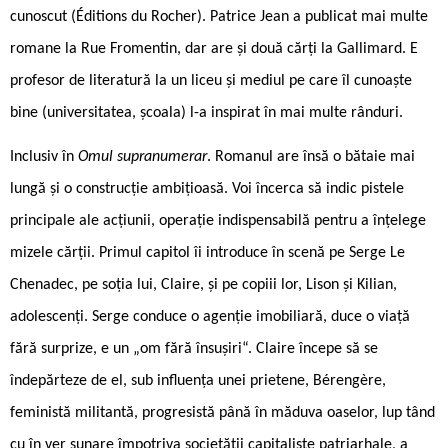
cunoscut (Éditions du Rocher). Patrice Jean a publicat mai multe
romane la Rue Fromentin, dar are și două cărți la Gallimard. E
profesor de literatură la un liceu și mediul pe care îl cunoaște
bine (universitatea, școala) l-a inspirat în mai multe rânduri.
Inclusiv în
Omul supranumerar
. Romanul are însă o bătaie mai
lungă și o construcție ambițioasă. Voi încerca să indic pistele
principale ale acțiunii, operație indispensabilă pentru a înțelege
mizele cărții. Primul capitol îi introduce în scenă pe Serge Le
Chenadec, pe soția lui, Claire, și pe copiii lor, Lison și Kilian,
adolescenți. Serge conduce o agenție imobiliară, duce o viață
fără surprize, e un „om fără însușiri“. Claire începe să se
îndepărteze de el, sub influența unei prietene, Bérengère,
feministă militantă, progresistă până în măduva oaselor, lup ­tând
cu în ver șunare împotriva societății capitaliste patriarhale, a