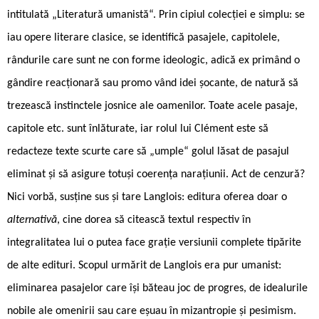
intitulată „Literatură umanistă“. Prin ­cipiul colecției e simplu: se
iau opere literare clasice, se identifică pasajele, capitolele,
rândurile care sunt ne con forme ideologic, adică ex primând o
gândire reacționară sau promo ­vând idei șocante, de natură să
trezească instinctele josnice ale oamenilor. Toate acele pasaje,
capitole etc. sunt înlăturate, iar rolul lui Clément este să
redacteze texte scurte care să „umple“ golul lăsat de pasajul
eliminat și să asigure totuși coerența narațiunii. Act de cenzură?
Nici vorbă, susține sus și tare Langlois: editura oferea doar o
alternativă
, cine dorea să citească textul respectiv în
integralitatea lui o putea face grație versiunii complete tipărite
de alte edituri. Scopul urmărit de Langlois era pur umanist:
eliminarea pasajelor care își băteau joc de progres, de idealurile
nobile ale omenirii sau care eșuau în mizantropie și pesimism.