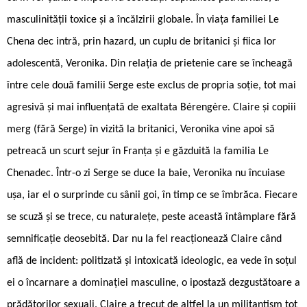
masculinității toxice și a încălzirii globale. În viața familiei Le
Chena ­dec intră, prin hazard, un cuplu de britanici și fiica lor
adolescentă, Veronika. Din relația de prietenie care se încheagă
între cele două familii Serge este exclus de propria soție, tot mai
agresivă și mai influențată de exaltata Bé­rengère. Claire și copiii
merg (fără Serge) în vizită la britanici, Veronika vine apoi să
petreacă un scurt sejur în Franța și e găzduită la familia Le
Chenadec. Într-o zi Serge se duce la baie, Veronika nu încuiase
ușa, iar el o surprinde cu sânii goi, în timp ce se îmbrăca. Fiecare
se scuză și se trece, cu naturalețe, peste această întâmplare fără
semnificație deosebită. Dar nu la fel reacționează Claire când
află de incident: politizată și intoxicată ideologic, ea vede în soțul
ei o încarnare a dominației masculine, o ipostază dezgustătoare a
prădătorilor sexuali. Claire a trecut de altfel la un militantism tot