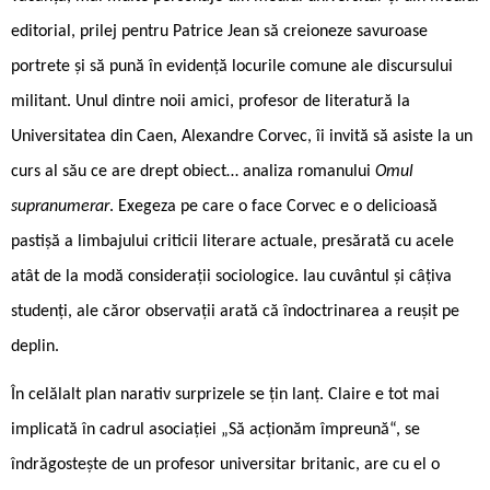
editorial, prilej pentru Patrice Jean să creioneze savuroase
portrete și să pună în evidență locurile comune ale discursului
militant. Unul dintre noii amici, profesor de literatură la
Universitatea din Caen, Alexandre Corvec, îi invită să asiste la un
curs al său ce are drept obiect… analiza romanului
Omul
supranumerar
. Exegeza pe care o face Corvec e o delicioasă
pastișă a limbajului criticii literare actuale, presărată cu acele
atât de la modă considerații sociologice. Iau cuvântul și câțiva
studenți, ale căror observații arată că îndoctrinarea a reușit pe
deplin.
În celălalt plan narativ surprizele se țin lanț. Claire e tot mai
implicată în cadrul asociației „Să acționăm împreună“, se
îndrăgostește de un profesor universitar britanic, are cu el o