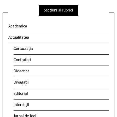
Secțiuni și rubrici
Academica
Actualitatea
Certocrația
Contrafort
Didactica
Divagații
Editorial
Interstiții
Jurnal de idei