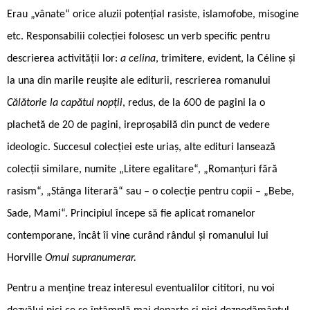
Erau „vânate“ orice aluzii potențial rasiste, islamofobe, misogine
etc. Responsabilii colecției folosesc un verb specific pentru
descrierea activității lor:
a celina
, trimitere, evident, la Céline și
la una din marile reușite ale editurii, rescrierea romanului
Călătorie la capătul nopții
, redus, de la 600 de pagini la o
plachetă de 20 de pagini, ireproșabilă din punct de vedere
ideologic. Succesul colecției este uriaș, alte edituri lansează
colecții similare, numite „Litere egalitare“, „Romanțuri fără
rasism“, „Stânga literară“ sau – o colecție pentru copii – „Bebe,
Sade, Mami“. Principiul începe să fie aplicat romanelor
contemporane, încât îi vine curând rândul și romanului lui
Horville
Omul supranumerar.
Pentru a menține treaz interesul eventualilor cititori, nu voi