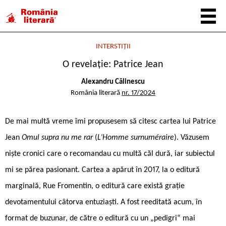
INTERSTIȚII
O revelație: Patrice Jean
Alexandru Călinescu
România literară
nr. 17/2024
De mai multă vreme îmi propusesem să citesc cartea lui Patrice
Jean
Omul supra nu ­me rar
(
L’Homme surnuméraire
). Văzusem
niște cronici care o recomandau cu multă căl ­dură, iar subiectul
mi se părea pasionant. Cartea a apărut în 2017, la o editură
marginală, Rue Fromentin, o editură care există grație
devotamentului câtorva entuziaști. A fost reeditată acum, în
format de buzunar, de către o editură cu un „pedigri“ mai