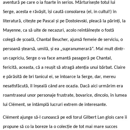
aventură pe care o ia foarte în serios. Mărturisește totul lui
Serge, acesta e răvășit, își caută consolarea (el, in ­cultul!) în
literatură, citește pe Pascal și pe Dostoievski, pleacă la părinți, la
Mayenne, ca să uite de necazuri, acolo reîntâlnește o fostă
colegă de școală, Chantal Beucher, ajunsă femeie de serviciu, o
persoană ștearsă, umilă, și ea „supranumerară“. Mai mult dintr-
un capriciu, Serge o va face amantă pasageră pe Chantal,
fericită, aceasta, că a reușit să atragă atenția unui bărbat. Claire
e părăsită de bri ­tanicul ei, se întoarce la Serge, dar, mereu
nesatisfăcută, îl înșeală când are ocazia. Dacă aici urmărim era
roamtraseul unor personaje frustrate, bovarice, dincolo, în lumea
lui Clément, se întâmplă lucruri extrem de in­teresante.
Clément ajunge să-l cunoască pe edi ­torul Gilbert Lan glois care îi
propune să co la ­boreze la o colecție de tot mai mare succes