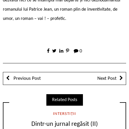
dezvălui nici ce se întâmplă mai departe și nici deznodământul
romanului lui Patrice Jean, un roman plin de inventivitate, de
umor, un roman – vai ! – profetic.
0
Previous Post
Next Post
Related Posts
INTERSTIȚII
Dintr-un jurnal regăsit (II)