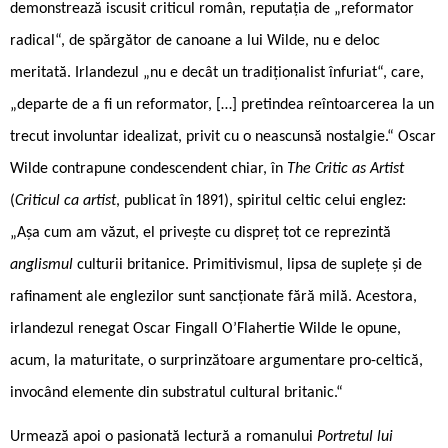
demonstrează iscusit criticul român, reputația de „reformator
radical“, de spărgător de canoane a lui Wilde, nu e deloc
meritată. Irlandezul „nu e decât un tradiționalist înfuriat“, care,
„departe de a fi un reformator, […] pretindea reîntoarcerea la un
trecut involuntar idealizat, privit cu o neascunsă nostalgie.“ Oscar
Wilde contrapune condescendent chiar, în
The Critic as Artist
(
Criticul ca artist
, publicat în 1891), spiritul celtic celui englez:
„Așa cum am văzut, el privește cu dispreț tot ce reprezintă
anglismul
culturii britanice. Primitivismul, lipsa de suplețe și de
rafinament ale englezilor sunt sancționate fără milă. Acestora,
irlandezul renegat Oscar Fingall O’Flahertie Wilde le opune,
acum, la maturitate, o surprinzătoare argumentare pro-celtică,
invocând elemente din substratul cultural britanic.“
Urmează apoi o pasionată lectură a romanului
Portretul lui