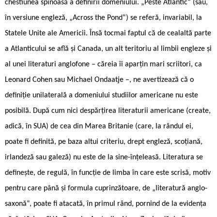
chestiunea spinoasă a definirii domeniului. „Peste Atlantic“ (sau,
în versiune engleză, „Across the Pond“) se referă, invariabil, la
Statele Unite ale Americii. Însă tocmai faptul că de cealaltă parte
a Atlanticului se află și Canada, un alt teritoriu al limbii engleze și
al unei literaturi anglofone – căreia îi aparțin mari scriitori, ca
Leonard Cohen sau Michael Ondaatje –, ne avertizează că o
definiție unilaterală a domeniului studiilor americane nu este
posibilă. După cum nici despărțirea literaturii americane (create,
adică, în SUA) de cea din Marea Britanie (care, la rândul ei,
poate fi definită, pe baza altui criteriu, drept engleză, scoțiană,
irlandeză sau galeză) nu este de la sine-înțeleasă. Literatura se
definește, de regulă, în funcție de limba în care este scrisă, motiv
pentru care până și formula cuprinzătoare, de „literatură anglo-
saxonă“, poate fi atacată, în primul rând, pornind de la evidența