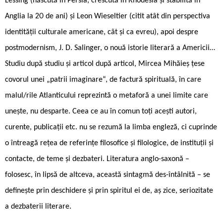
Lessing (născută în Persia, crescută în Rhodesia și stabilită în
Anglia la 20 de ani) și Leon Wieseltier (citit atât din perspectiva
identității culturale americane, cât și ca evreu), apoi despre
postmodernism, J. D. Salinger, o nouă istorie literară a Americii…
Studiu după studiu și articol după articol, Mircea Mihăieș țese
covorul unei „patrii imaginare“, de factură spirituală, în care
malul/rile Atlanticului reprezintă o metaforă a unei limite care
unește, nu desparte. Ceea ce au în comun toți acești autori,
curente, publicații etc. nu se rezumă la limba engleză, ci cuprinde
o întreagă rețea de referințe filosofice și filologice, de instituții și
contacte, de teme și dezbateri. Literatura anglo-saxonă –
folosesc, în lipsă de altceva, această sintagmă des-întâlnită – se
definește prin deschidere și prin spiritul ei de, aș zice, seriozitate
a dezbaterii literare.