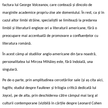
factura lui George Volceanov, care contează și dincolo de
marginile academice propriu-zise ale domeniului. În rest, ca și în
cazul altor limbi străine, specialiștii se limitează la predarea
limbii și literaturii engleze ori a literaturii americane, fără o
preocupare mai accentuată de promovare a confluențelor cu
literatura română.
În acest câmp al studiilor anglo-americane din țara noastră,
personalitatea lui Mircea Mihăieș este, fără îndoială, una
singulară.
Pe de-o parte, prin amplitudinea cercetărilor sale (și aș cita aici,
fugitiv, studiul despre Faulkner și trilogia critică dedicată lui
Joyce), pe de alta, prin deschiderea către câmpul mai larg al
culturii contemporane (vizibilă în cărțile despre Leonard Cohen