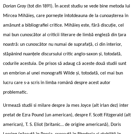
Dorian Gray
(tot din 1891). În acest studiu se vede bine metoda lui
Mircea Mihăieș, care pornește întotdeauna de la cunoașterea în
amănunt a bibliografiei critice. Mihăieș este, fără discuție, cel
mai bun cunoscător al criticii literare de limbă engleză din țara
noastră: un cunoscător nu numai de suprafață, ci din interior,
stăpânind nuanțele discursului critic anglo-saxon și, totodată,
codurile acestuia. De prisos să adaug că aceste două studii sunt
un embrion al unei monografii Wilde și, totodată, cel mai bun
lucru care s-a scris în limba română despre acest autor
problematic.
Urmează studii si ­milare despre Ja ­mes Joyce (alt irlan ­dez) inter
pretat de Ezra Pound (un american), despre F. Scott Fitzgerald (alt
american), T. S. Eliot (britanic… de origine americană), Doris