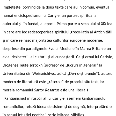
împletește, pornind de la două texte care au în comun, eventual,
numai enciclopedismul lui Carlyle, un portret spiritual al
autorului și, în fundal, al epocii. Prima parte a secolului al XIX-lea,
în care are loc redescoperirea spiritului greco-latin al Antichității
și în care se nasc majoritatea culturilor europene moderne,
desprinse din paradigmele Evului Mediu, e în Marea Britanie un
ev al dezbaterii, al culturii și al cunoașterii. Ca și eroul lui Carlyle,
Diogenes Teufelsdröckh (profesor de „lucruri în general“ la
Universitatea din Weissnichtwo, adică „De-nu-știu-unde“), autorul
modern de literatură este „răscroit“ de propriul său text, iar
morala romanului
Sartor Resartus
este una liberală.
„Kantianismul în răspăr al lui Carlyle, asemeni kantianismului
romanticilor, refuză ideea de sistem și de dogmă, interpretând-o
în sensul intuiției poetice“, scrie Mircea Mihăieș.