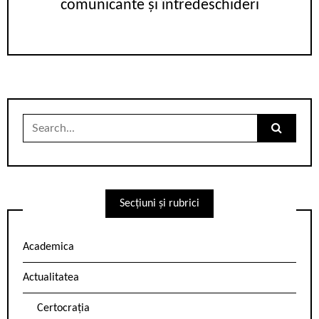
comunicante și întredeschideri
Search
for:
Secțiuni și rubrici
Academica
Actualitatea
Certocrația