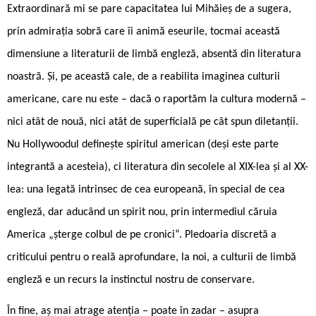
Extraordinară mi se pare capacitatea lui Mihăieș de a sugera,
prin admirația sobră care îi animă eseurile, tocmai această
dimensiune a literaturii de limbă engleză, absentă din literatura
noastră. Și, pe această cale, de a reabilita imaginea culturii
americane, care nu este – dacă o raportăm la cultura modernă –
nici atât de nouă, nici atât de superficială pe cât spun diletanții.
Nu Hollywoodul definește spiritul american (deși este parte
integrantă a acesteia), ci literatura din secolele al XIX-lea și al XX-
lea: una legată intrinsec de cea europeană, în special de cea
engleză, dar aducând un spirit nou, prin intermediul căruia
America „șterge colbul de pe cronici“. Pledoaria discretă a
criticului pentru o reală aprofundare, la noi, a culturii de limbă
engleză e un recurs la instinctul nostru de conservare.
În fine, aș mai atrage atenția – poate în zadar – asupra