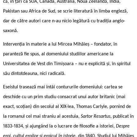
că, în țări ca SUA, Canada, Australia, Noua Zeelandă, India,
Pakistan sau Africa de Sud, se scrie literatură în limba engleză,
dar de către autori care n-au nicio legătură cu tradiția anglo-
saxonă.
Intervenția în materie a lui Mircea Mihăieș – fondator, în
paranteză fie spus, al domeniului studiilor americane la
Universitatea de Vest din Timișoara – nu e explicită și, în spiritul
său dintotdeauna, nici radicală.
Eseistul trasează mai întâi contururile domeniului: cartea se
deschide cu un prim studiu consacrat unui autor britanic (mai
exact, scoțian) din secolul al XIX-lea, Thomas Carlyle, pornind de
la romanul cel mai straniu al acestuia,
Sartor Resartus
, publicat în
1833-1834, și ajungând la o lucrare de filosofie a istoriei,
Despre
eroi, cultul eroilor și eroicul în istorie
, din 1840. Studiul lui Mihăieș