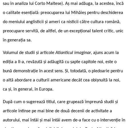
sau în analiza lui Corto Maltese). Aș mai adăuga, la acestea, încă
o calitate esențială: preocuparea lui Mihăieș pentru deschiderea
do ­meniului anglisticii și ameri ca ­nisticii către cultura română,
preocupare servită, de altfel, de un excepțional talent critic, unic
în generația sa.
Volumul de studii și articole
Atlanticul imaginar
, ajuns acum la
ediția a II-a, revăzută și adăugită cu șapte capitole noi, este o
bună demonstrație în acest sens. Și, totodată, o pledoarie pentru
o altă abordare a culturii americane decât cea obișnuită la noi,
ca și, în general, în Europa.
După cum o sugerează titlul, care grupează împreună studii și
articole întinse pe mai bine de două decenii de activitate a
autorului, mai întâi și mai întâi avem de-a face cu o intervenție în