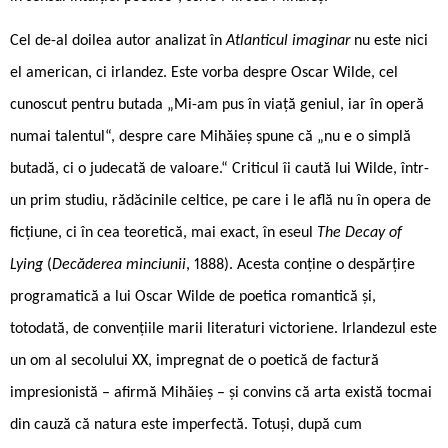
Cel de-al doilea autor analizat în
Atlanticul imaginar
nu este nici
el american, ci irlandez. Este vorba despre Oscar Wilde, cel
cunoscut pentru butada „Mi-am pus în viață geniul, iar în operă
numai talentul“, despre care Mihăieș spune că „nu e o simplă
butadă, ci o judecată de valoare.“ Criticul îi caută lui Wilde, într-
un prim studiu, rădăcinile celtice, pe care i le află nu în opera de
ficțiune, ci în cea teoretică, mai exact, în eseul
The Decay of
Lying
(
Decăderea minciunii
, 1888). Acesta conține o despărțire
programatică a lui Oscar Wilde de poetica romantică și,
totodată, de convențiile marii literaturi victoriene. Irlandezul este
un om al secolului XX, impregnat de o poetică de factură
impresionistă – afirmă Mihăieș – și convins că arta există tocmai
din cauză că natura este imperfectă. Totuși, după cum