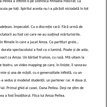
a Pellea a întîlnit-o pe Domnica Mihaela Policrat. La
ocuia pe toți. Spiritul acesta nu i-a părăsit niciodată în tot
l județean. Impecabil. Cu o discreție rară. Fără urmă de
ctatorii au fost cei care ne-au susținut mărturisirile.
in filmele în care a jucat Amza. Ce partituri grele…
 durata spectacolului a fost ca o lumină. Poate și de asta,
 Exact ca Amza. Un bărbat frumos, cu rasă. Mă uitam la
 pe teatru, un video mapping pe care, în liniște, îl savurau
 mie și una de măști, cu o generozitate infinită, cu un
a sedus și modelat studenții, un partener rar. A doua zi,
rial. Primul ghid al casei, Oana Pellea. Deși ne știm de
a a fost Însoțitorul. Fiica lui Amza Pellea.