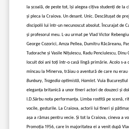
la școală, de peste tot, își alegea cîțiva studenți de la
și pleca la Craiova. Un desant. Unic. Descătușat de pr
discipolii lui într-un necunoscut absolut. Încurajat de 
și profesorul meu. L-au urmat pe Vlad Victor Rebengiuc
George Cozorici, Amza Pellea, Dumitru Răcăreanu, Pasca
Tudorache și Vasile Nițulescu, Radu Penciulescu, Dinu
locuit doi ani toți într-o casă lîngă primărie. Acolo s-
mîncau la Minerva, trăiau o aventură de care nu erau 
Bunbury
,
Tragedia optimistă
,
Hamlet
. Vuia Bucureștiul
eleganța britanică a unor tineri actori de douzeci și do
I.D.Sârbu nota performanța. Limba rostită pe scenă, rit
vocile, gesturile. La Craiova, actorii lui tineri și pătim
așa a rămas pentru vecie. Și tot la Craiova, cineva a v
Promoția 1956, care în majoritatea ei a venit după Vlad 