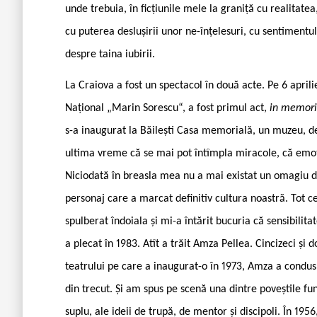
unde trebuia, în ficțiunile mele la graniță cu realitate
cu puterea deslușirii unor ne-înțelesuri, cu sentimentul
despre taina iubirii.
La Craiova a fost un spectacol în două acte. Pe 6 aprili
Național „Marin Sorescu“, a fost primul act,
in memor
s-a inaugurat la Băilești Casa memorială, un muzeu, deci
ultima vreme că se mai pot întîmpla miracole, că emoți
Niciodată în breasla mea nu a mai existat un omagiu d
personaj care a marcat definitiv cultura noastră. Tot ce
spulberat îndoiala și mi-a întărit bucuria că sensibilita
a plecat în 1983. Atît a trăit Amza Pellea. Cincizeci și 
teatrului pe care a inaugurat-o în 1973, Amza a condus
din trecut. Și am spus pe scenă una dintre poveștile f
suplu, ale ideii de trupă, de mentor și discipoli. În 19