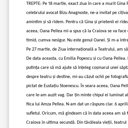
TREPTE: Pe 18 martie, exact ziua în care a murit Gina P
celebrului avocat Bizu Anagnoste, ne-a invitat pe cîțiv
amintim și să rîdem. Pentru că Gina și prietenii ei rîd
aceea, Oana Pellea mi-a spus că la Craiova se va face 
timid, cumva nesigur. Nu este genul Oanei. Și m-a între
Pe 27 martie, de Ziua internațională a Teatrului, am să
De data aceasta, cu Emilia Popescu și cu Oana Pellea. 
putința care să mă ajute să înțeleg coșmarul unei săptă
despre teatru și destine, mi-au căzut ochii pe fotografi
pictat de Eustațiu Stoenescu. În seara aceea, Oana Pelle
care le-am auzit vag. Dar țin minte chipul ei luminat alt
fiica lui Amza Pellea. N-am dat un răspuns clar. 6 apr
sufletul. Oricum, mă gîndeam că în data aceea am să fi
Craiova în ultima secundă. Din tăvăleala vieții, teatru