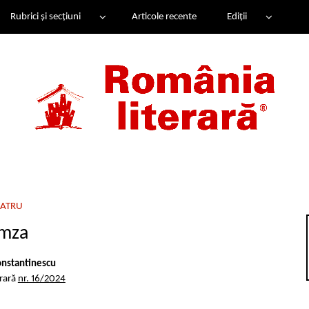
Rubrici și secțiuni
Articole recente
Ediții
EATRU
mza
nstantinescu
erară
nr. 16/2024