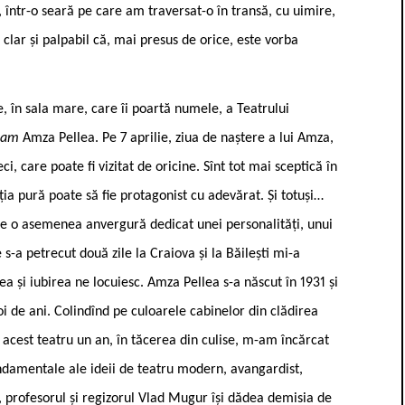
a, într-o seară pe care am traversat-o în transă, cu uimire,
 clar și palpabil că, mai presus de orice, este vorba
e, în sala mare, care îi poartă numele, a Teatrului
iam
Amza Pellea. Pe 7 aprilie, ziua de naștere a lui Amza,
, care poate fi vizitat de oricine. Sînt tot mai sceptică în
a pură poate să fie protagonist cu adevărat. Și totuși…
e o asemenea anvergură dedicat unei personalități, unui
 s-a petrecut două zile la Craiova și la Băilești mi-a
tea și iubirea ne locuiesc. Amza Pellea s-a născut în 1931 și
doi de ani. Colindînd pe culoarele cabinelor din clădirea
 acest teatru un an, în tăcerea din culise, m-am încărcat
undamentale ale ideii de teatru modern, avangardist,
56, profesorul și regizorul Vlad Mugur își dădea demisia de