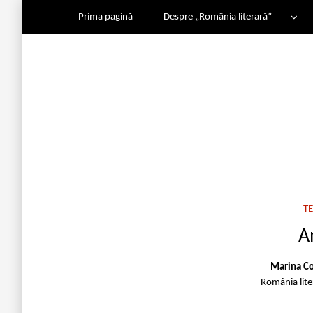
Prima pagină
Despre „România literară”
T
A
Marina Co
România lit