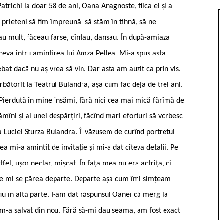
atrichi la doar 58 de ani, Oana Anagnoste, fiica ei și a
a prieteni să fim împreună, să stăm în tihnă, să ne
eau mult, făceau farse, cîntau, dansau. În după-amiaza
ceva întru amintirea lui Amza Pellea. Mi-a spus asta
bat dacă nu aș vrea să vin. Dar asta am auzit ca prin vis.
rbătorit la Teatrul Bulandra, așa cum fac deja de trei ani.
Pierdută în mine însămi, fără nici cea mai mică fărîmă de
mîni și al unei despărțiri, făcînd mari eforturi să vorbesc
a Luciei Sturza Bulandra. Îi văzusem de curînd portretul
a mi-a amintit de invitație și mi-a dat cîteva detalii. Pe
fel, ușor neclar, mișcat. În fața mea nu era actrița, ci
ilie mi se părea departe. Departe așa cum îmi simțeam
u în altă parte. I-am dat răspunsul Oanei că merg la
l m-a salvat din nou. Fără să-mi dau seama, am fost exact