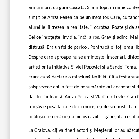
am urmărit cu gura căscată. Și am topit în mine confesi
simțit pe Amza Pellea ca pe un însoțitor. Care, cu tandreț
aiurelile, îl trezea la realitate, îl ocrotea. Poate și de
Cel ce însoțește. Invidia, însă, a ros. Grav și adînc. Mai
distrusă. Era un fel de pericol. Pentru că ei toți erau li
Despre care aproape nu se amintește. Înscenări, dislocă
artiștilor la inițiativa Silviei Popovici și a Sandei Toma,
crunt ca să declare o minciună teribilă. Că a fost abuz
șaisprezece ani, a fost de nenumărate ori anchetat și d
dar incriminantă. Amza Pellea și Vladimir Levinski au 
mîrșăvie pusă la cale de comuniști și de securiști. La 
ticăloșia înscenării și a închis cazul. Țigănușul a rostit
La Craiova, cîțiva tineri actori și Meșterul lor au născ