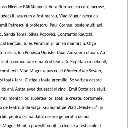
 clasa Nicolae Bălțățeanu și Aura Buzescu, cu care lucrase,
ejudecăți, așa cum a fost mereu, Vlad Mugur pleca cu
Camil Petrescu și profesorul Paul Cornea, peste mulți ani,
, Sanda Toma, Silvia Popovici, Constantin Rauțchi,
l Bentoiu, Jules Perahim și, un an mai tîrziu, Olga
 Cernescu, Ion Popescu Udriște. Doar Amza era oltean. Au
a creat o comunitate umană și teatrală. Repetau ca nebunii,
conștienți. Vlad Mugur a pus cu ei
Bărbierul din Sevilla
,
 și toată țara. Cîștigau toate premiile. Se vorbea despre
i de ani. Amza avea douăzeci și cinci. Emil Botta era uluit.
mul montărilor, suplețea lor, spațiile create, costumele,
ași de teatru și de viață l-au numit pe Vlad „Meșterul“. Și
orbit, pentru prima dată, despre generația de aur.
Mugur. El mi-a povestit nopți la rînd ce a fost acolo. L-