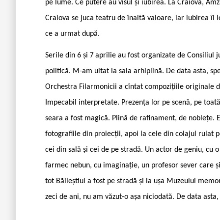
pe lume. Ce putere au visul și iubirea. La Craiova, Amz
Craiova se juca teatru de înaltă valoare, iar iubirea îi l
ce a urmat după.
Serile din 6 și 7 aprilie au fost organizate de Consiliu
politică. M-am uitat la sala arhiplină. De data asta, spe
Orchestra Filarmonicii a cîntat compozițiile originale d
Impecabil interpretate. Prezența lor pe scenă, pe toată
seara a fost magică. Plină de rafinament, de noblețe.
fotografiile din proiecții, apoi la cele din colajul rulat
cei din sală și cei de pe stradă. Un actor de geniu, cu o
farmec nebun, cu imaginație, un profesor sever care și-
tot Băileștiul a fost pe stradă și la ușa Muzeului memo
zeci de ani, nu am văzut-o așa niciodată. De data asta, e