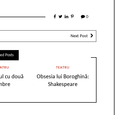
0
Next Post
ed Posts
EATRU
TEATRU
ul cu două
Obsesia lui Boroghină:
mbre
Shakespeare