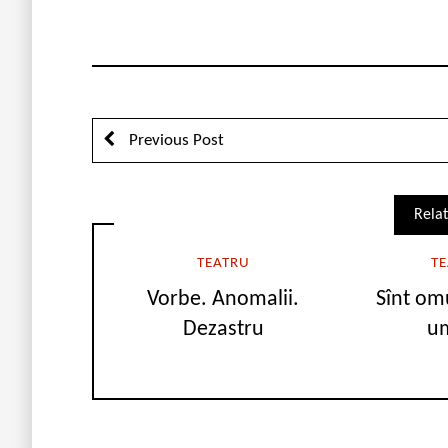
Previous Post
Relat
TEATRU
T
Vorbe. Anomalii.
Sînt om
Dezastru
u