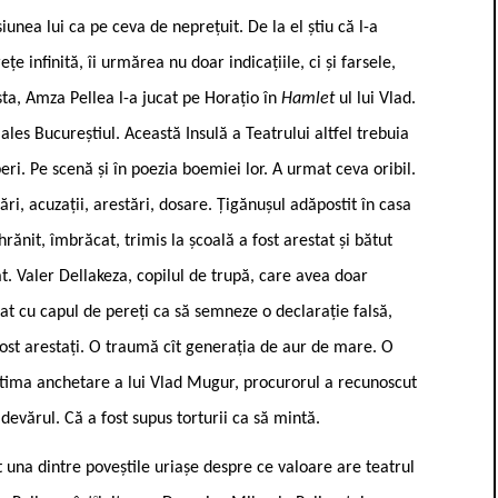
unea lui ca pe ceva de neprețuit. De la el știu că l-a
e infinită, îi urmărea nu doar indicațiile, ci și farsele,
 asta, Amza Pellea l-a jucat pe Horațio în
Hamlet
ul lui Vlad.
 ales Bucureștiul. Această Insulă a Teatrului altfel trebuia
beri. Pe scenă și în poezia boemiei lor. A urmat ceva oribil.
ri, acuzații, arestări, dosare. Țigănușul adăpostit în casa
 hrănit, îmbrăcat, trimis la școală a fost arestat și bătut
at. Valer Dellakeza, copilul de trupă, care avea doar
at cu capul de pereți ca să semneze o declarație falsă,
fost arestați. O traumă cît generația de aur de mare. O
ultima anchetare a lui Vlad Mugur, procurorul a recunoscut
 adevărul. Că a fost supus torturii ca să mintă.
ut una dintre poveștile uriașe despre ce valoare are teatrul