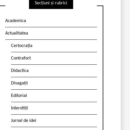
Secțiuni și rubrici
Academica
Actualitatea
Certocrația
Contrafort
Didactica
Divagații
Editorial
Interstiții
Jurnal de idei