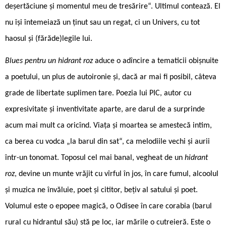
deșertăciune și momentul meu de tresărire“. Ultimul contează. El
nu își întemeiază un ținut sau un regat, ci un Univers, cu tot
haosul și (fărăde)legile lui.
Blues pentru un hidrant roz
aduce o adîncire a tematicii obișnuite
a poetului, un plus de autoironie și, dacă ar mai fi posibil, câteva
grade de libertate suplimen tare. Poezia lui PIC, autor cu
expresivitate și inventivitate aparte, are darul de a surprinde
acum mai mult ca oricînd. Viața și moartea se amestecă intim,
ca berea cu vodca „la barul din sat“, ca melodiile vechi și aurii
într-un tonomat. Toposul cel mai banal, vegheat de un
hidrant
roz
, devine un munte vrăjit cu vîrful în jos, în care fumul, alcoolul
și muzica ne învăluie, poet și cititor, bețiv al satului și poet.
Volumul este o epopee magică, o Odisee în care corabia (barul
rural cu hidrantul său) stă pe loc, iar mările o cutreieră. Este o