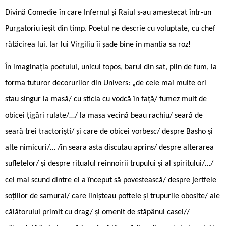
Divină Comedie în care Infernul și Raiul s-au amestecat într-un
Purgatoriu ieșit din timp. Poetul ne descrie cu voluptate, cu chef
rătăcirea lui. Iar lui Virgiliu îi șade bine în mantia sa roz!
În imaginația poetului, unicul topos, barul din sat, plin de fum, ia
forma tuturor decorurilor din Univers: „de cele mai multe ori
stau singur la masă/ cu sticla cu vodcă în față/ fumez mult de
obicei țigări rulate/…/ la masa vecină beau rachiu/ seară de
seară trei tractoriști/ și care de obicei vorbesc/ despre Basho și
alte nimicuri/… /în seara asta discutau aprins/ despre alterarea
sufletelor/ și despre ritualul reînnoirii trupului și al spiritului/…/
cel mai scund dintre ei a început să povestească/ despre jertfele
soțiilor de samurai/ care linișteau poftele și trupurile obosite/ ale
călătorului primit cu drag/ și omenit de stăpânul casei//