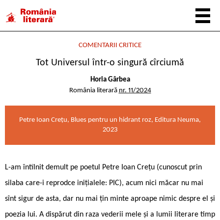
COMENTARII CRITICE
Tot Universul într-o singură cîrciumă
Horia Gârbea
România literară
nr. 11/2024
Petre Ioan Crețu, Blues pentru un hidrant roz, Editura Neuma,
2023
L-am întîlnit demult pe poetul Petre Ioan Crețu (cunoscut prin
silaba care-i reprodce inițialele: PIC), acum nici măcar nu mai
sînt sigur de asta, dar nu mai țin minte aproape nimic despre el și
poezia lui. A dispărut din raza vederii mele și a lumii literare timp