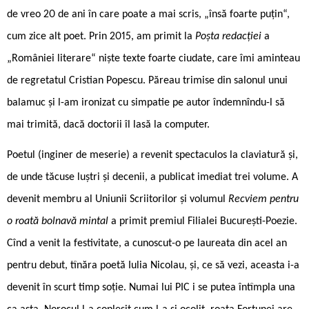
de vreo 20 de ani în care poate a mai scris, „însă foarte puțin“,
cum zice alt poet. Prin 2015, am primit la
Poșta redacției
a
„României literare“ niște texte foarte ciudate, care îmi aminteau
de regretatul Cristian Popescu. Păreau trimise din salonul unui
balamuc și l-am ironizat cu simpatie pe autor îndemnîndu-l să
mai trimită, dacă doctorii îl lasă la computer.
Poetul (inginer de meserie) a revenit spectaculos la claviatură și,
de unde tăcuse luștri și decenii, a publicat imediat trei volume. A
devenit membru al Uniunii Scriitorilor și volumul
Recviem pentru
o roată bolnavă mintal
a primit premiul Filialei București-Poezie.
Cînd a venit la festivitate, a cunoscut-o pe laureata din acel an
pentru debut, tînăra poetă Iulia Nicolau, și, ce să vezi, aceasta i-a
devenit în scurt timp soție. Numai lui PIC i se putea întîmpla una