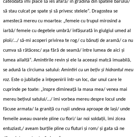
câteodată îmi place să ies afară/ în grădina din spatele barului/
să stau culcat pe spate și să privesc stelele“. Dragostea se
amestecă mereu cu moartea: „femeie cu trupul mirosind a
iarbă/ femeie cu degetele umbră/ înfășurată în giulgiul umed al
ploii/…/ să-mi acoperi privirea te rog/ cu bănuți de aramă/ ca nu
cumva să rătăcesc/ așa fără de seamă/ între lumea de aici și
lumea ailaltă“. Amintirile revin și ele la aceeași matcă imuabilă,
se adună la cîrciuma satului:
Amintiri cu un bețiv și hidrantul meu
roz
. Este o jubilație a înțepenirii într-un loc, dar unul care le
cuprinde pe toate: „înspre dimineață la masa mea/ venea mai
mereu bețivul satului/…/ îmi vorbea mereu despre locul unde
făcuse armata/ la graniță cu rușii undeva aproape de Iași/ unde
femeile aveau ovarele pline cu flori/ iar noi soldații, îmi zicea
entuziast,/ aveam burțile pline cu fluturi și rom/ și gata să ne