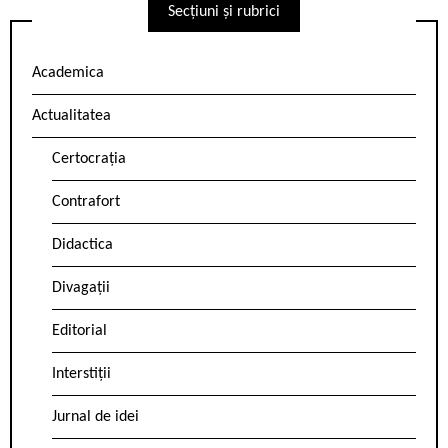
Secțiuni și rubrici
Academica
Actualitatea
Certocrația
Contrafort
Didactica
Divagații
Editorial
Interstiții
Jurnal de idei