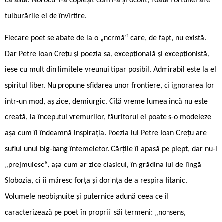
ca asta. Norocul l-a copleșit cum l-a și ocolit, roata Fortunei are
tulburările ei de învîrtire.
Fiecare poet se abate de la o „normă“ care, de fapt, nu există.
Dar Petre Ioan Crețu și poezia sa, excepțională și excepționistă,
iese cu mult din limitele vreunui tipar posibil. Admirabil este la el
spiritul liber. Nu propune sfidarea unor frontiere, ci ignorarea lor
într-un mod, aș zice, demiurgic. Cîtă vreme lumea încă nu este
creată, la începutul vremurilor, făuritorul ei poate s-o modeleze
așa cum îl îndeamnă inspirația. Poezia lui Petre Ioan Crețu are
suflul unui big-bang întemeietor. Cărțile îl apasă pe piept, dar nu-l
„prejmuiesc“, așa cum ar zice clasicul, în grădina lui de lîngă
Slobozia, ci îi măresc forța și dorința de a respira titanic.
Volumele neobișnuite și puternice adună ceea ce îl
caracterizează pe poet în propriii săi termeni: „nonsens,