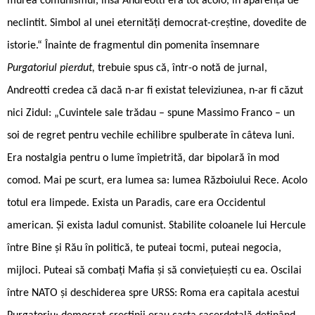
murea comunismul, însă Andreotti era tot acolo, în aparență de
neclintit. Simbol al unei eternități democrat-creștine, dovedite de
istorie.“ Înainte de fragmentul din pomenita însemnare
Purgatoriul pierdut,
trebuie spus că, într-o notă de jurnal,
Andreotti credea că dacă n-ar fi existat televiziunea, n-ar fi căzut
nici Zidul: „Cuvintele sale trădau – spune Massimo Franco – un
soi de regret pentru vechile echilibre spulberate în câteva luni.
Era nostalgia pentru o lume împietrită, dar bipolară în mod
comod. Mai pe scurt, era lumea sa: lumea Războiului Rece. Acolo
totul era limpede. Exista un Paradis, care era Occidentul
american. Și exista Iadul comunist. Stabilite coloanele lui Hercule
între Bine și Rău în politică, te puteai tocmi, puteai negocia,
mijloci. Puteai să combați Mafia și să conviețuiești cu ea. Oscilai
între NATO și deschiderea spre URSS: Roma era capitala acestui