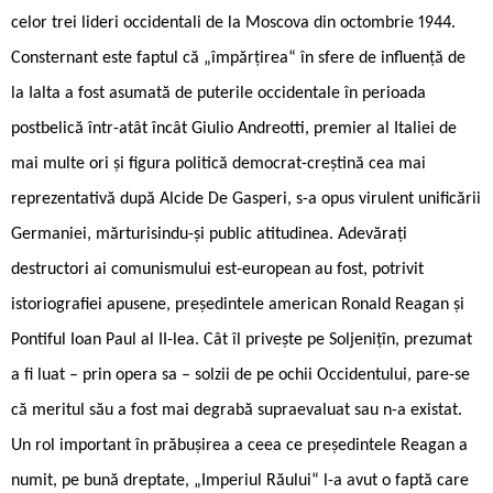
celor trei lideri occidentali de la Moscova din octombrie 1944.
Consternant este faptul că „împărțirea“ în sfere de influență de
la Ialta a fost asumată de puterile occidentale în perioada
postbelică într-atât încât Giulio Andreotti, premier al Italiei de
mai multe ori și figura politică democrat-creștină cea mai
reprezentativă după Alcide De Gasperi, s-a opus virulent unificării
Germaniei, mărturisindu-și public atitudinea. Adevărați
destructori ai comunismului est-european au fost, potrivit
istoriografiei apusene, președintele american Ronald Reagan și
Pontiful Ioan Paul al II-lea. Cât îl privește pe Soljenițîn, prezumat
a fi luat – prin opera sa – solzii de pe ochii Occidentului, pare-se
că meritul său a fost mai degrabă supraevaluat sau n-a existat.
Un rol important în prăbușirea a ceea ce președintele Reagan a
numit, pe bună dreptate, „Imperiul Răului“ l-a avut o faptă care