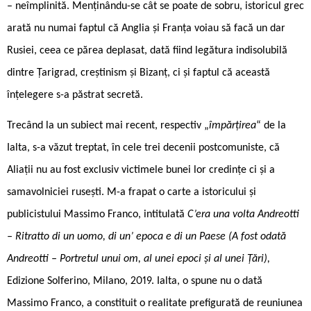
– neîmplinită. Menținându-se cât se poate de sobru, istoricul grec
arată nu numai faptul că Anglia și Franța voiau să facă un dar
Rusiei, ceea ce părea deplasat, dată fiind legătura indisolubilă
dintre Țarigrad, creștinism și Bizanț, ci și faptul că această
înțelegere s-a păstrat secretă.
Trecând la un subiect mai recent, respectiv „
împărțirea
“ de la
Ialta, s-a văzut treptat, în cele trei decenii postcomuniste, că
Aliații nu au fost exclusiv victimele bunei lor credințe ci și a
samavolniciei rusești. M-a frapat o carte a istoricului și
publicistului Massimo Franco, intitulată
C’era una volta Andreotti
– Ritratto di un uomo, di un’ epoca e di un Paese (A fost odată
Andreotti – Portretul unui om, al unei epoci și al unei Țări),
Edizione Solferino, Milano, 2019. Ialta, o spune nu o dată
Massimo Franco, a constituit o realitate prefigurată de reuniunea