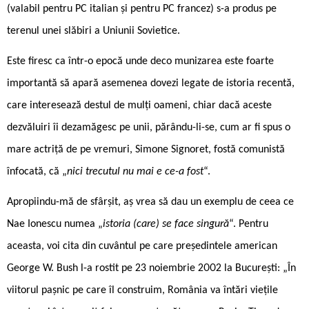
(valabil pentru PC italian și pentru PC francez) s-a produs pe
terenul unei slăbiri a Uniunii Sovietice.
Este firesc ca într-o epocă unde deco ­munizarea este foarte
importantă să apară asemenea dovezi legate de istoria recentă,
care interesează destul de mulți oameni, chiar dacă aceste
dezvăluiri îi dezamăgesc pe unii, părându-li-se, cum ar fi spus o
mare actriță de pe vremuri, Simone Signoret, fostă comunistă
înfocată, că „
nici trecutul nu mai e ce-a fost
“.
Apropiindu-mă de sfârșit, aș vrea să dau un exemplu de ceea ce
Nae Ionescu numea „
istoria (care) se face singură
“. Pentru
aceasta, voi cita din cuvântul pe care președintele american
George W. Bush l-a rostit pe 23 noiembrie 2002 la București: „În
viitorul pașnic pe care îl construim, România va întări viețile