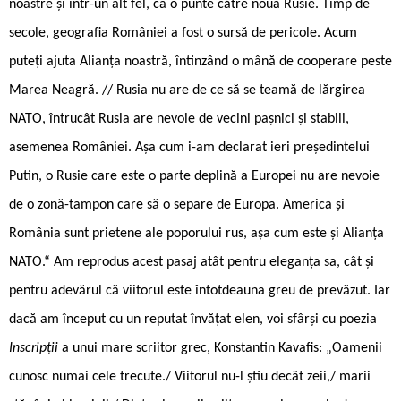
noastre și într-un alt fel, ca o punte către noua Rusie. Timp de
secole, geografia României a fost o sursă de pericole. Acum
puteți ajuta Alianța noastră, întinzând o mână de cooperare peste
Marea Neagră. // Rusia nu are de ce să se teamă de lărgirea
NATO, întrucât Rusia are nevoie de vecini pașnici și stabili,
asemenea României. Așa cum i-am declarat ieri președintelui
Putin, o Rusie care este o parte deplină a Europei nu are nevoie
de o zonă-tampon care să o separe de Europa. America și
România sunt prietene ale poporului rus, așa cum este și Alianța
NATO.“ Am reprodus acest pasaj atât pentru eleganța sa, cât și
pentru adevărul că viitorul este întotdeauna greu de prevăzut. Iar
dacă am început cu un reputat învățat elen, voi sfârși cu poezia
Inscripții
a unui mare scriitor grec, Konstantin Kavafis: „Oamenii
cunosc numai cele trecute./ Viitorul nu-l știu decât zeii,/ marii