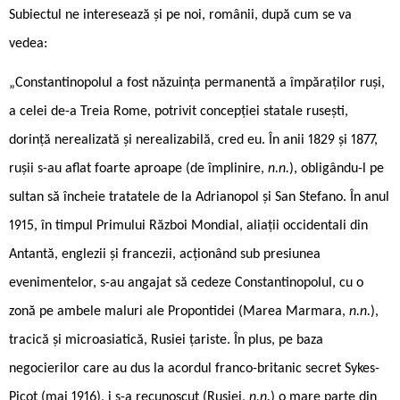
Subiectul ne interesează și pe noi, românii, după cum se va
vedea:
„Constantinopolul a fost năzuința permanentă a împăraților ruși,
a celei de-a Treia Rome, potrivit concepției statale rusești,
dorință nerealizată și nerealizabilă, cred eu. În anii 1829 și 1877,
rușii s-au aflat foarte aproape (de împlinire,
n.n.
), obligându-l pe
sultan să încheie tratatele de la Adrianopol și San Stefano. În anul
1915, în timpul Primului Război Mondial, aliații occidentali din
Antantă, englezii și francezii, acționând sub presiunea
evenimentelor, s-au angajat să cedeze Constantinopolul, cu o
zonă pe ambele maluri ale Propontidei (Marea Marmara,
n.n.
),
tracică și microasiatică, Rusiei țariste. În plus, pe baza
negocierilor care au dus la acordul franco-britanic secret Sykes-
Picot (mai 1916), i s-a recunoscut (Rusiei,
n.n.
) o mare parte din