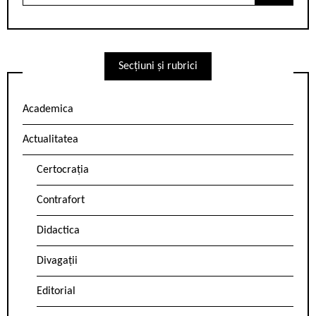
for:
Secțiuni și rubrici
Academica
Actualitatea
Certocrația
Contrafort
Didactica
Divagații
Editorial