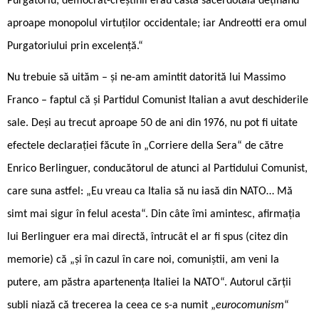
Purgatoriu; democrat-creștinii erau casta sacerdotală deținând
aproape monopolul virtuților occidentale; iar Andreotti era omul
Purgatoriului prin excelență.“
Nu trebuie să uităm – și ne-am amintit datorită lui Massimo
Franco – faptul că și Partidul Comunist Italian a avut deschiderile
sale. Deși au trecut aproape 50 de ani din 1976, nu pot fi uitate
efectele declarației făcute în „Corriere della Sera“ de către
Enrico Berlinguer, conducătorul de atunci al Partidului Comunist,
care suna astfel: „Eu vreau ca Italia să nu iasă din NATO… Mă
simt mai sigur în felul acesta“. Din câte îmi amintesc, afirmația
lui Berlinguer era mai directă, întrucât el ar fi spus (citez din
memorie) că „și în cazul în care noi, comuniștii, am veni la
putere, am păstra apartenența Italiei la NATO“. Autorul cărții
subli niază că trecerea la ceea ce s-a numit „
eurocomunism
“