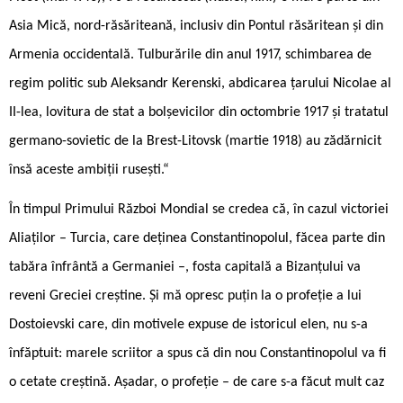
Asia Mică, nord-răsăriteană, inclusiv din Pontul răsăritean și din
Armenia occidentală. Tulburările din anul 1917, schimbarea de
regim politic sub Aleksandr Kerenski, abdicarea țarului Nicolae al
II-lea, lovitura de stat a bolșevicilor din octombrie 1917 și tratatul
germano-sovietic de la Brest-Litovsk (martie 1918) au zădărnicit
însă aceste ambiții rusești.“
În timpul Primului Război Mondial se credea că, în cazul victoriei
Aliaților – Turcia, care deținea Constantinopolul, făcea parte din
tabăra înfrântă a Germaniei –, fosta capitală a Bizanțului va
reveni Greciei creștine. Și mă opresc puțin la o profeție a lui
Dostoievski care, din motivele expuse de istoricul elen, nu s-a
înfăptuit: marele scriitor a spus că din nou Constantinopolul va fi
o cetate creștină. Așadar, o profeție – de care s-a făcut mult caz