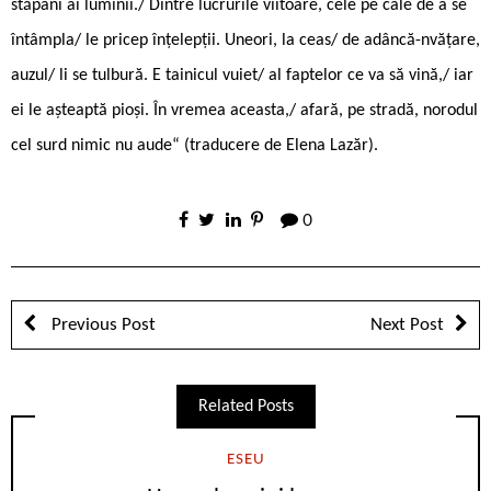
stăpâni ai luminii./ Dintre lucrurile viitoare, cele pe cale de a se
întâmpla/ le pricep înțelepții. Uneori, la ceas/ de adâncă-nvățare,
auzul/ li se tulbură. E tainicul vuiet/ al faptelor ce va să vină,/ iar
ei le așteaptă pioși. În vremea aceasta,/ afară, pe stradă, norodul
cel surd nimic nu aude“ (traducere de Elena Lazăr).
0
Previous Post
Next Post
Related Posts
ESEU