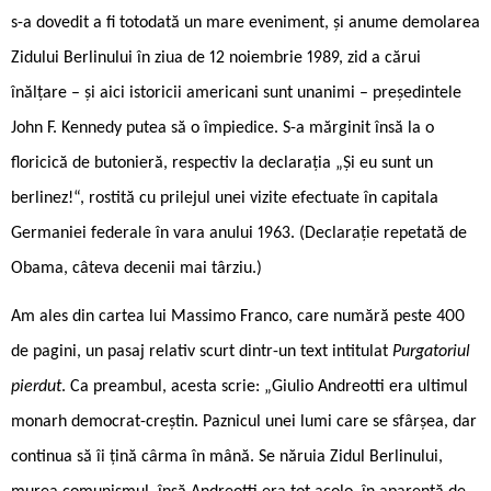
s-a dovedit a fi totodată un mare eveniment, și anume demolarea
Zidului Berlinului în ziua de 12 noiembrie 1989, zid a cărui
înălțare – și aici istoricii americani sunt unanimi – președintele
John F. Kennedy putea să o împiedice. S-a mărginit însă la o
floricică de butonieră, respectiv la declarația „Și eu sunt un
berlinez!“, rostită cu prilejul unei vizite efectuate în capitala
Germaniei federale în vara anului 1963. (Declarație repetată de
Obama, câteva decenii mai târziu.)
Am ales din cartea lui Massimo Franco, care numără peste 400
de pagini, un pasaj relativ scurt dintr-un text intitulat
Purgatoriul
pierdut
. Ca preambul, acesta scrie: „Giulio Andreotti era ultimul
monarh democrat-creștin. Paznicul unei lumi care se sfârșea, dar
continua să îi țină cârma în mână. Se năruia Zidul Berlinului,