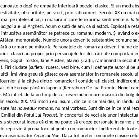
noaște o doză de empatie inferioară poeziei clasice. Și un mod abstra
sugestivitate, obscuritate, pe scurt, prin rafinament. Secolul XX nu mai 
, mai pe înțelesul lor, în măsura în care le exprimă sentimentele.
Idil
mucigai
ale lui Arghezi. Acum o sută de ani, ca și astăzi. Explicația re
ntrucâtva asemănător se petrece cu romanul modern. Și având o expli
le. Atâtea, memorabile. Numele unora devenite substantive comune sau 
, fără o urmare pe măsură. Personajele de roman au devenit nume de re
ancieri clasici au propus prin personajele lor ilustrări ale comportame
ckens, Gogol, Tolstoi, Jane Austen, Slavici și alții, rămânând la secolul
Firi ciudate (sufletul rusesc, vezi bine, cum îl definește autorul pe ur
muită. Îmi vine greu să găsesc ceva asemănător în romanele secolului 
urnier și la câțiva dintre romancierii considerați clasici. Indiferent
ais
, din Europa până în Japonia (Kenzaburo Oe lua Premiul Nobel cam
e. Mă întreb de la un timp de ce, revenind în mare măsură din bolgiil
in secolul XIX. Mă înscriu eu însumi, din ce în ce mai des, în rândul c
espre
les nouveaux romans
, nu mai vorbesc. Sunt din ce în ce mai rez
 Emiliei din
Patul Lui Procust,
în concertul de voci ale unor intelectua
, s-a strecurat ideea că cine nu poate să creeze personaje în carne 
najele reprezintă proba focului pentru un romancier. Indiferent de toa
u ceva asemănător
Arcăi lui Noe.
Dacă tot prefer romanele clasice celor