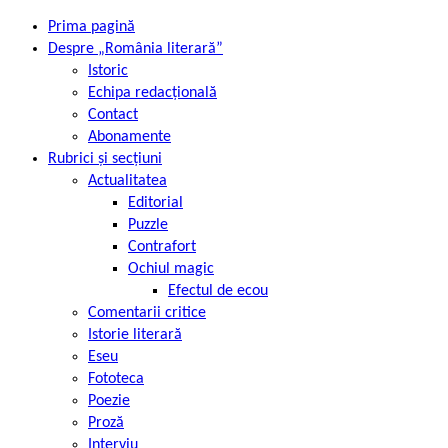
Prima pagină
Despre „România literară”
Istoric
Echipa redacțională
Contact
Abonamente
Rubrici și secțiuni
Actualitatea
Editorial
Puzzle
Contrafort
Ochiul magic
Efectul de ecou
Comentarii critice
Istorie literară
Eseu
Fototeca
Poezie
Proză
Interviu