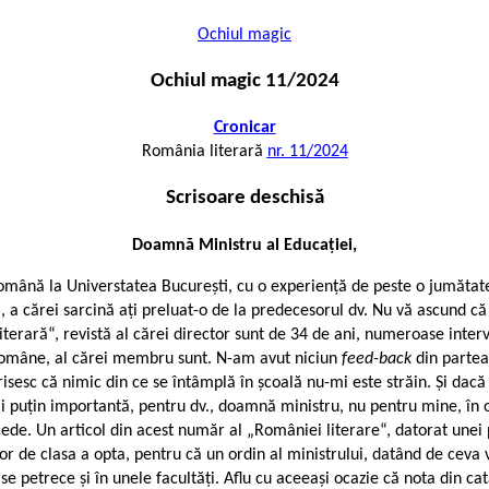
Ochiul magic
Ochiul magic 11/2024
Cronicar
România literară
nr. 11/2024
Scrisoare deschisă
Doamnă Ministru al Educației,
română la Universtatea București, cu o experiență de peste o jumătat
, a cărei sarcină ați preluat-o de la predecesorul dv. Nu vă ascund că
rară“, revistă al cărei director sunt de 34 de ani, numeroase intervenț
 Române, al cărei membru sunt. N-am avut niciun
feed-back
din partea
risesc că nimic din ce se întâmplă în școală nu-mi este străin. Și da
uțin importantă, pentru dv., doamnă ministru, nu pentru mine, în o
de. Un articol din acest număr al „României literare“, datorat unei 
lor de clasa a opta, pentru că un ordin al ministrului, datând de ceva
se petrece și în unele facultăți. Aflu cu aceeași ocazie că nota din ca