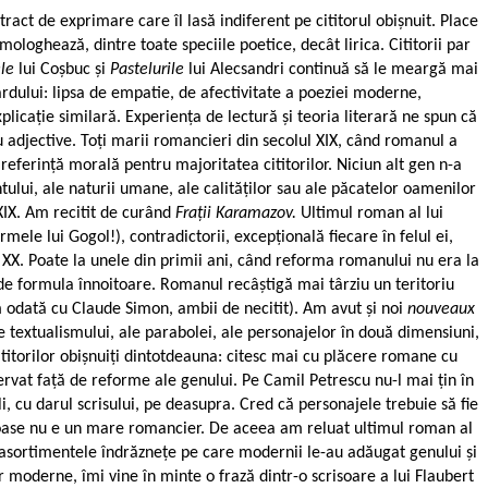
ct de exprimare care îl lasă indiferent pe cititorul obișnuit. Place
omologhează, dintre toate speciile poetice, decât lirica. Cititorii par
ele
lui Coșbuc și
Pastelurile
lui Alecsandri continuă să le meargă mai
tardului: lipsa de empatie, de afectivitate a poeziei moderne,
cație similară. Experiența de lectură și teoria literară ne spun că
adjective. Toți marii romancieri din secolul XIX, când romanul a
ferință morală pentru majoritatea cititorilor. Niciun alt gen n-a
ntului, ale naturii umane, ale calităților sau ale păcatelor oamenilor
 XIX. Am recitit de curând
Frații Karamazov.
Ultimul roman al lui
mele lui Gogol!), contradictorii, excepțională fiecare în felul ei,
XX. Poate la unele din primii ani, când reforma romanului nu era la
 de formula înnoitoare. Romanul recâștigă mai târziu un teritoriu
 odată cu Claude Simon, ambii de necitit). Am avut și noi
nouveaux
e textualismului, ale parabolei, ale personajelor în două dimensiuni,
ititorilor obișnuiți dintotdeauna: citesc mai cu plăcere romane cu
ervat față de reforme ale genului. Pe Camil Petrescu nu-l mai țin în
li, cu darul scrisului, pe deasupra. Cred că personajele trebuie să fie
și oase nu e un mare romancier. De aceea am reluat ultimul roman al
te asortimentele îndrăznețe pe care modernii le-au adăugat genului și
 moderne, îmi vine în minte o frază dintr-o scrisoare a lui Flaubert