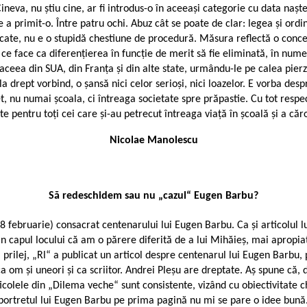
eva, nu știu cine, ar fi introdus-o în aceeași categorie cu data nașteri
 primit-o. Între patru ochi. Abuz cât se poate de clar: legea și ordinul
cate, nu e o stupidă chestiune de procedură. Măsura reflectă o concepț
ce face ca diferențierea în funcție de merit să fie eliminată, în num
ceea din SUA, din Franța și din alte state, urmându-le pe calea pierz
, la drept vorbind, o șansă nici celor serioși, nici loazelor. E vorba d
cet, nu numai școala, ci întreaga societate spre prăpastie. Cu tot resp
e pentru toți cei care și-au petrecut întreaga viață în școală și a căr
Nicolae Manolescu
Să redeschidem sau nu „cazul“ Eugen Barbu?
 februarie) consacrat centenarului lui Eugen Barbu. Ca și articolul 
in capul locului că am o părere diferită de a lui Mihăieș, mai apropiat
prilej, „Rl“ a publicat un articol despre centenarul lui Eugen Barbu, 
 om și uneori și ca scriitor. Andrei Pleșu are dreptate. Aș spune că
ticolele din „Dilema veche“ sunt consistente, vizând cu obiectivitate chi
une portretul lui Eugen Barbu pe prima pagină nu mi se pare o idee bun