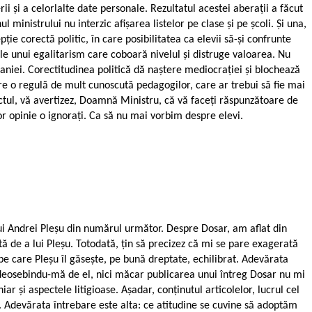
i și a celorlalte date personale. Rezultatul acestei aberații a făcut
 ministrului nu interzic afișarea listelor pe clase și pe școli. Și una,
ie corectă politic, în care posibilitatea ca elevii să-și confrunte
ele unui egalitarism care coboară nivelul și distruge valoarea. Nu
aniei. Corectitudinea politică dă naștere mediocrației și blochează
espre o regulă de mult cunoscută pedagogilor, care ar trebui să fie mai
ectul, vă avertizez, Doamnă Ministru, că vă faceți răspunzătoare de
or opinie o ignorați. Ca să nu mai vorbim despre elevi.
lui Andrei Pleșu din numărul următor. Despre Dosar, am aflat din
ă de a lui Pleșu. Totodată, țin să precizez că mi se pare exagerată
pe care Pleșu îl găsește, pe bună dreptate, echilibrat. Adevărata
, deosebindu-mă de el, nici măcar publicarea unui întreg Dosar nu mi
ar și aspectele litigioase. Așadar, conținutul articolelor, lucrul cel
ă. Adevărata întrebare este alta: ce atitudine se cuvine să adoptăm