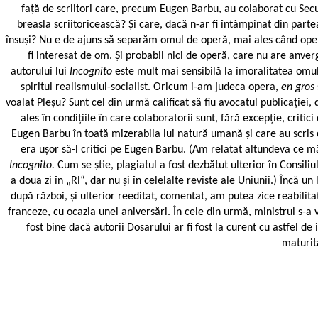
față de scriitori care, precum Eugen Barbu, au colaborat cu Secur
breasla scriitoricească? Și care, dacă n-ar fi întâmpinat din par
însuși? Nu e de ajuns să separăm omul de operă, mai ales când opera
fi interesat de om. Și probabil nici de operă, care nu are anve
autorului lui
Incognito
este mult mai sensibilă la imoralitatea omul
spiritul realismului-socialist. Oricum i-am judeca opera,
en gros
voalat Pleșu? Sunt cel din urmă calificat să fiu avocatul publicației,
ales în condițiile în care colaboratorii sunt, fără excepție, critic
Eugen Barbu în toată mizerabila lui natură umană și care au scris cu
era ușor să-l critici pe Eugen Barbu. (Am relatat altundeva ce mă
Incognito.
Cum se știe, plagiatul a fost dezbătut ulterior în Consil
a doua zi în „Rl“, dar nu și în celelalte reviste ale Uniunii.) Încă u
după război, și ulterior reeditat, comentat, am putea zice reabilitat
franceze, cu ocazia unei aniversări. În cele din urmă, ministrul s-a 
fost bine dacă autorii Dosarului ar fi fost la curent cu astfel de
maturit