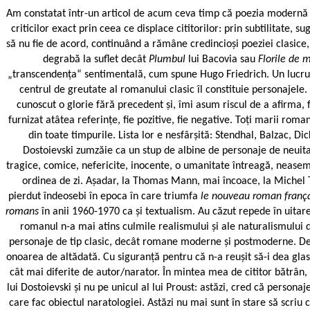
Am constatat într-un articol de acum ceva timp că poezia modernă cu
criticilor exact prin ceea ce displace cititorilor: prin subtilitate, 
să nu fie de acord, continuând a rămâne credincioși poeziei clasice
degrabă la suflet decât
Plumbul
lui Bacovia sau
Florile de 
„transcendența“ sentimentală, cum spune Hugo Friedrich. Un lucru î
centrul de greutate al romanului clasic îl constituie personaje
cunoscut o glorie fără precedent și, îmi asum riscul de a afirma
furnizat atâtea referințe, fie pozitive, fie negative. Toți marii rom
din toate timpurile. Lista lor e nesfârșită: Stendhal, Balzac, Di
Dostoievski zumzăie ca un stup de albine de personaje de neuitat. 
tragice, comice, nefericite, inocente, o umanitate întreagă, nease
ordinea de zi. Așadar, la Thomas Mann, mai încoace, la Michel To
pierdut îndeosebi în epoca în care triumfa
le nouveau roman franç
romans
în anii 1960-1970 ca și textualism. Au căzut repede în uitar
romanul n-a mai atins culmile realismului și ale naturalismului d
personaje de tip clasic, decât romane moderne și postmoderne. D
onoarea de altădată. Cu siguranță pentru că n-a reușit să-i dea glas
cât mai diferite de autor/narator. În mintea mea de cititor bătrân
lui Dostoievski și nu pe unicul al lui Proust: astăzi, cred că perso
care fac obiectul naratologiei. Astăzi nu mai sunt în stare să scri