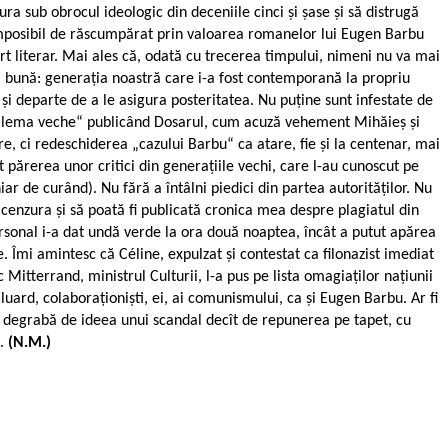
a sub obrocul ideologic din deceniile cinci și șase și să distrugă
u imposibil de răscumpărat prin valoarea romanelor lui Eugen Barbu
t literar. Mai ales că, odată cu trecerea timpului, nimeni nu va mai
că bună: generația noastră care i-a fost contemporană la propriu
și departe de a le asigura posteritatea. Nu puține sunt infestate de
la „Dilema veche“ publicând Dosarul, cum acuză vehement Mihăieș și
are, ci redeschiderea „cazului Barbu“ ca atare, fie și la centenar, mai
ult părerea unor critici din generațiile vechi, care l-au cunoscut pe
ar de curând). Nu fără a întâlni piedici din partea autorităților. Nu
 cenzura și să poată fi publicată cronica mea despre plagiatul din
personal i-a dat undă verde la ora două noaptea, încât a putut apărea
le. Îmi amintesc că Céline, expulzat și contestat ca filonazist imediat
 Mitterrand, ministrul Culturii, l-a pus pe lista omagiaților națiunii
luard, colaboraționiști, ei, ai comunismului, ca și Eugen Barbu. Ar fi
, mai degrabă de ideea unui scandal decît de repunerea pe tapet, cu
u.
(N.M.)