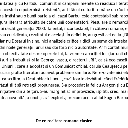
itatea și cu Partidul comunist în campanii menite să readucă literatur
tea acesteia o puternică rezistență, ar fi făcut culturii române un ră
 însăși sau o bună parte a ei, cazul Barbu, este contestabil sub rapor
rgura literară atribuită de către unii comentatori. Pleșu are o remar
ui decât generația 2000. Talentul, incontestabil, în câteva romane, e 
sau cu ridicata, rezultatul e același. În definitiv, au greșit cei de 
 dar nu Dosarul în sine, nici analizele critice ridică un semn de întreb
i din noile generații, unul sau doi fără nicio autoritate. Ar fi contat m
 obiectivitate despre operele lui, la vremea apariției lor (iar unii chi
suri a trebuit să-și ia George Ivașcu, directorul „Rl“, ca să ocolească
iul Uniunii, care a adoptat și un Comunicat oficial, căruia Ceaușescu 
n lucru: și alte literaturi au avut probleme similare. Nerezolvate nici e
 ca scriitor, a făcut obiectul unui „caz“ foarte dezbătut, când Frédéric
văzut silit să retragă propunerea. S-a procedat la fel cu Aragon și cu E
 inițiative din alte țări. S-au mărginit să improvizeze, ispitiți, cred
atea cuvenită, a unui „caz“ exploziv, precum acela al lui Eugen Barb
De ce recitesc romane clasice