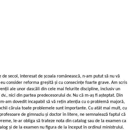
e de secol, interesat de școala românească, n-am putut să nu vă
 eu consider reforma greșită și cu consecințe foarte grave. Am scris
ii ale unor dascăli din cele mai felurite discipline, inclusiv un
 dv., nici din partea predecesorului dv. Nu că m-aș fi așteptat. Din
că m-am dovedit incapabil să vă rețin atenția cu o problemă majoră,
chii căruia toate problemele sunt importante. Cu atât mai mult, cu
profesoare de gimnaziu și doctor în litere, ne semnalează faptul că
 vreme, le-ar obliga să trateze nota din catalog sau de la examen ca
talog și de la examen nu figura de la început în ordinul ministrului.