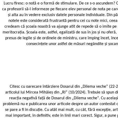
Lucru firesc: o notă e o formă de stimulare. De ce s-o ascundem? Cin
ca profesorii să-l informeze pe fiecare elev personal de nota pe care a
și alta au în vedere exclusiv datele personale individuale. Din pă
notele este considerată frustrantă pentru cei cu note mici, ceea 
credeam că școala noastră va ajunge atît de repede să o imite pe a
meritocrația. Școala este, astfel, egalizată de sus în jos și nu oferă
presus de legile și de ordinele de ministru, care împing încet, în
consecințele unor astfel de măsuri negândite și șocant
Citesc cu oarecare întârziere Dosarul din „Dilema veche“ (22-28
articolul lui Mircea Mihăieș din „Rl“ (10/2024). Trebuie să spun d
reacția negativă față de Dosarul din „Dilema veche“. Cu același 
problemă nu e publicarea unor articole despre un autor contestat ca
se pare a fi în discuție. Cu atât mai mult, cu cât, fără excepție, ar
mai important, în definitiv, este în linii mari corect. Sigur, a p