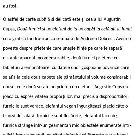
au fost.
O astfel de carte subtilă și delicată este și cea a lui Augustin
Cupșa,
Două furnici și un elefant de la un capăt la celălalt al lumii
cu o grafică tandru-ironică semnată de Andreea Dobreci. Avem o
poveste despre prietenie care unește ființe pe care le separă
distanțe aparent incomensurabile, două furnici prietene cu
tabieturi asemănătoare, cu datele unor gospodine bovarice care
se află la cele două capete ale pământului și volume considerabil
opuse, cele două surate au prieten un elefant. Augustin Cupșa se
joacă cu expresivitatea proporțiilor, mai precis a disproporțiilor:
furnicile sunt vorace, elefantul vegan îngurgitează placid câte o
frunză de salată; furnicile sunt flecărețe, elefantul laconic;
furnica strânge într-un geamantan mic obiectele enumerate într-