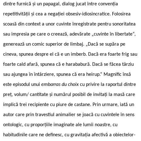
dintre furnică și un papagal, dialog jucat între convenția
repetitivității și cea a negației obsesiv-idiosincratice. Folosirea
scoasă din context a unor cuvinte înregistrate pentru sonoritatea
sau impresia pe care o creează, adevărate „cuvinte în libertate“,
generează un comic superior de limbaj. „Dacă se supăra pe
cineva, spunea despre el că e un imberb. Dacă era foarte frig sau
foarte cald afară, spunea că e harababură. Dacă se făcea târziu
sau ajungea în întârziere, spunea că era heirup.“ Magnific însă
este episodul unui
embarras du choix
cu privire la raportul dintre
preț, volum/ cantitate și numărul posibil de invitați la masă care
implică trei recipiente cu piure de castane. Prin urmare, iată un
autor care prin travestiul animalier se joacă cu cuvintele în sens
ontologic, cu proporțiile imaginate ale lumii noastre, cu
habitudinile care ne definesc, cu gravitația afectivă a obiectelor-