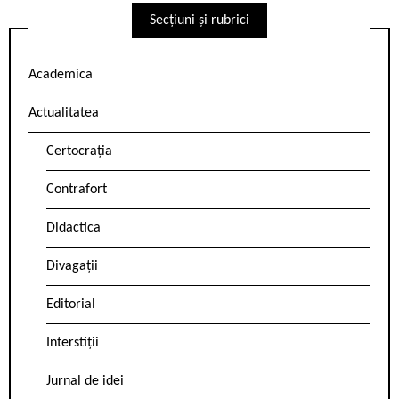
Secțiuni și rubrici
Academica
Actualitatea
Certocrația
Contrafort
Didactica
Divagații
Editorial
Interstiții
Jurnal de idei