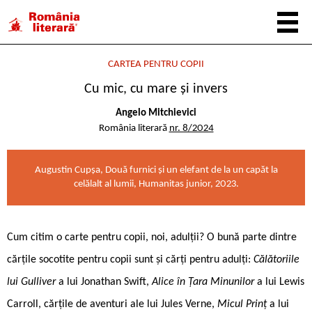
CARTEA PENTRU COPII
Cu mic, cu mare și invers
Angelo Mitchievici
România literară
nr. 8/2024
Augustin Cupșa, Două furnici și un elefant de la un capăt la
celălalt al lumii, Humanitas junior, 2023.
Cum citim o carte pentru copii, noi, adulții? O bună parte dintre
cărțile socotite pentru copii sunt și cărți pentru adulți:
Călătoriile
lui Gulliver
a lui Jonathan Swift,
Alice în Țara Minunilor
a lui Lewis
Carroll, cărțile de aventuri ale lui Jules Verne,
Micul Prinț
a lui