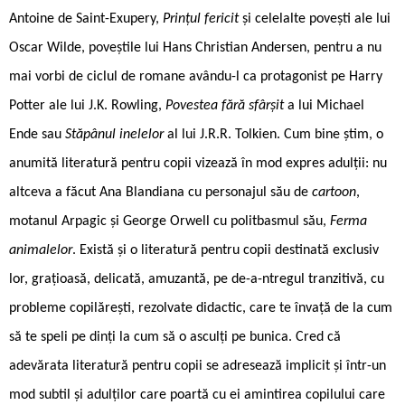
Antoine de Saint-Exupery,
Prințul fericit
și celelalte povești ale lui
Oscar Wilde, poveștile lui Hans Christian Andersen, pentru a nu
mai vorbi de ciclul de romane avându-l ca protagonist pe Harry
Potter ale lui J.K. Rowling,
Povestea fără sfârșit
a lui Michael
Ende sau
Stăpânul inelelor
al lui J.R.R. Tolkien. Cum bine știm, o
anumită literatură pentru copii vizează în mod expres adulții: nu
altceva a făcut Ana Blandiana cu personajul său de
cartoon
,
motanul Arpagic și George Orwell cu politbasmul său,
Ferma
animalelor
. Există și o literatură pentru copii destinată exclusiv
lor, grațioasă, delicată, amuzantă, pe de-a-ntregul tranzitivă, cu
probleme copilărești, rezolvate didactic, care te învață de la cum
să te speli pe dinți la cum să o asculți pe bunica. Cred că
adevărata literatură pentru copii se adresează implicit și într-un
mod subtil și adulților care poartă cu ei amintirea copilului care