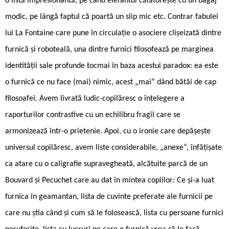
o listă impresionantă, pe când elefantul călătorește cu un bagaj
modic, pe lângă faptul că poartă un slip mic etc. Contrar fabulei
lui La Fontaine care pune în circulație o asociere clișeizată dintre
furnică și roboteală, una dintre furnici filosofează pe marginea
identității sale profunde tocmai în baza acestui paradox: ea este
o furnică ce nu face (mai) nimic, acest „mai“ dând bătăi de cap
filosoafei. Avem livrată ludic-copilăresc o înțelegere a
raporturilor contrastive cu un echilibru fragil care se
armonizează într-o prietenie. Apoi, cu o ironie care depășește
universul copilăresc, avem liste considerabile, „anexe“, înfățișate
ca atare cu o caligrafie supravegheată, alcătuite parcă de un
Bouvard și Pecuchet care au dat în mintea copiilor: Ce și-a luat
furnica în geamantan, lista de cuvinte preferate ale furnicii pe
care nu știa când și cum să le folosească, lista cu persoane furnici