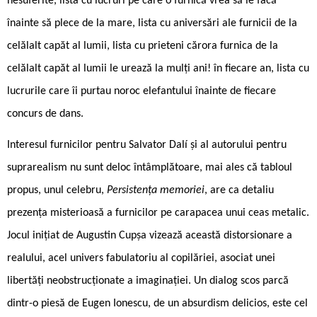
nesuferite, lista cu lucruri pe care o furnică vrea să le facă
înainte să plece de la mare, lista cu aniversări ale furnicii de la
celălalt capăt al lumii, lista cu prieteni cărora furnica de la
celălalt capăt al lumii le urează la mulți ani! în fiecare an, lista cu
lucrurile care îi purtau noroc elefantului înainte de fiecare
concurs de dans.
Interesul furnicilor pentru Salvator Dalí și al autorului pentru
suprarealism nu sunt deloc întâmplătoare, mai ales că tabloul
propus, unul celebru,
Persistența memoriei
, are ca detaliu
prezența misterioasă a furnicilor pe carapacea unui ceas metalic.
Jocul inițiat de Augustin Cupșa vizează această distorsionare a
realului, acel univers fabulatoriu al copilăriei, asociat unei
libertăți neobstrucționate a imaginației. Un dialog scos parcă
dintr-o piesă de Eugen Ionescu, de un absurdism delicios, este cel