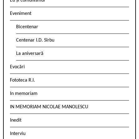
Eu și comunismul
Eveniment
Bicentenar
Centenar I.D. Sîrbu
La aniversară
Evocări
Fototeca R.l.
In memoriam
IN MEMORIAM NICOLAE MANOLESCU
Inedit
Interviu