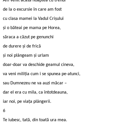
Am venit acasă noaptea cu trenul
de la o excursie în care am fost
cu clasa mamei la Vadul Crișului
și o băteai pe mama pe Horea,
săraca a căzut pe genunchi
de durere și de frică
și noi plângeam și urlam
doar-doar va deschide geamul cineva,
va veni miliția cum i se spunea pe-atunci,
sau Dumnezeu ne va auzi măcar –
dar el era cu mila, ca întotdeauna,
iar noi, pe viața plângerii.
6
Te iubesc, tată, din toată ura mea.