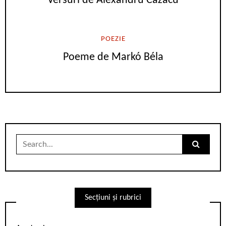
Versuri de Alexandru Cazacu
POEZIE
Poeme de Markó Béla
Search
for:
Secțiuni și rubrici