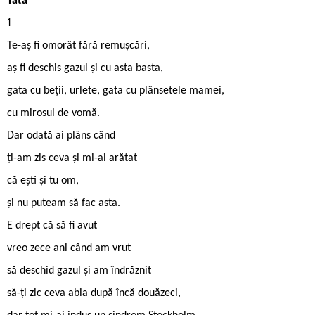
Tata
1
Te-aș fi omorât fără remușcări,
aș fi deschis gazul și cu asta basta,
gata cu beții, urlete, gata cu plânsetele mamei,
cu mirosul de vomă.
Dar odată ai plâns când
ți-am zis ceva și mi-ai arătat
că ești și tu om,
și nu puteam să fac asta.
E drept că să fi avut
vreo zece ani când am vrut
să deschid gazul și am îndrăznit
să-ți zic ceva abia după încă douăzeci,