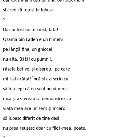
dar tot mi-ai indus un sindrom Stockholm
și cred că totuși te iubesc.
2
Dar ai fost un terorist, tată!
Osama bin Laden e un nimeni
pe lângă tine, un ghiocel,
nu alta. Bătăi cu pumnii,
râsete bețive, și disprețul pe care
mi l-ai arătat! Încă și azi scriu ca
să înțelegi că nu sunt un nimeni,
încă și azi vreau să demonstrez că
viața mea are un sens și încerc
să iubesc diferit de tine deși
nu prea reușesc doar cu fiică-mea, poate.