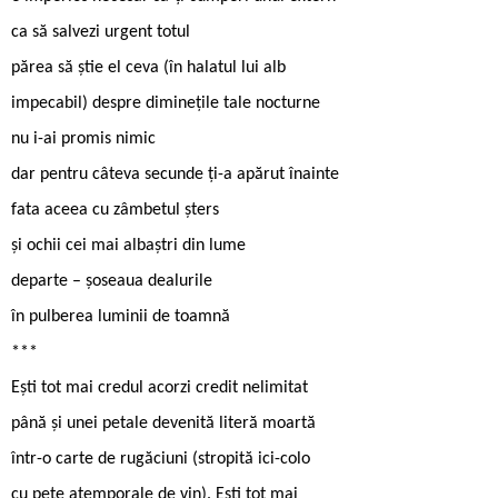
ca să salvezi urgent totul
părea să știe el ceva (în halatul lui alb
impecabil) despre diminețile tale nocturne
nu i-ai promis nimic
dar pentru câteva secunde ți-a apărut înainte
fata aceea cu zâmbetul șters
și ochii cei mai albaștri din lume
departe – șoseaua dealurile
în pulberea luminii de toamnă
***
Ești tot mai credul acorzi credit nelimitat
până și unei petale devenită literă moartă
într-o carte de rugăciuni (stropită ici-colo
cu pete atemporale de vin). Ești tot mai