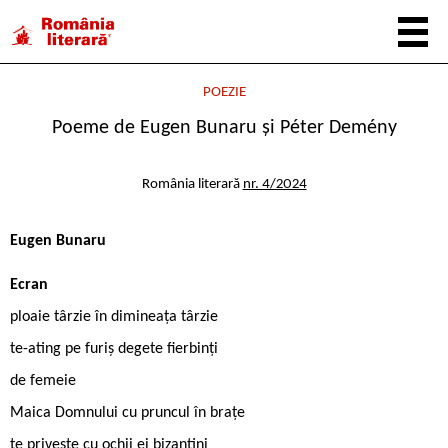
POEZIE
Poeme de Eugen Bunaru și Péter Demény
România literară
nr. 4/2024
Eugen Bunaru
Ecran
ploaie târzie în dimineața târzie
te-ating pe furiș degete fierbinți
de femeie
Maica Domnului cu pruncul în brațe
te privește cu ochii ei bizantini