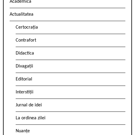
Academica
Actualitatea
Certocrația
Contrafort
Didactica
Divagații
Editorial
Interstiții
Jurnal de idei
La ordinea zilei
Nuanțe