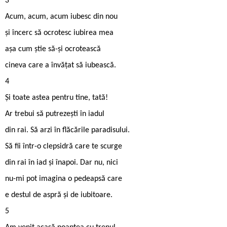
3
Acum, acum, acum iubesc din nou
și încerc să ocrotesc iubirea mea
așa cum știe să-și ocrotească
cineva care a învățat să iubească.
4
Și toate astea pentru tine, tată!
Ar trebui să putrezești în iadul
din rai. Să arzi în flăcările paradisului.
Să fii într-o clepsidră care te scurge
din rai în iad și înapoi. Dar nu, nici
nu-mi pot imagina o pedeapsă care
e destul de aspră și de iubitoare.
5