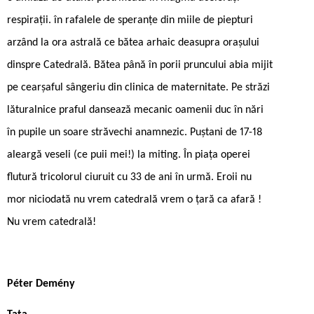
respirații. în rafalele de speranțe din miile de piepturi
arzând la ora astrală ce bătea arhaic deasupra orașului
dinspre Catedrală. Bătea până în porii pruncului abia mijit
pe cearșaful sângeriu din clinica de maternitate. Pe străzi
lăturalnice praful dansează mecanic oamenii duc în nări
în pupile un soare străvechi anamnezic. Puștani de 17-18
aleargă veseli (ce puii mei!) la miting. În piața operei
flutură tricolorul ciuruit cu 33 de ani în urmă. Eroii nu
mor niciodată nu vrem catedrală vrem o țară ca afară !
Nu vrem catedrală!
Péter Demény