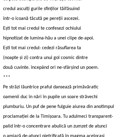
credul asculți gurile sfinților tăifăsuind
într-o icoană tăcută pe pereții ascezei.
Ești tot mai credul te confesezi ochiului
hipnotizat de lumina-hău a unei clipe de-apoi.
Ești tot mai credul: cedezi răsuflarea ta
(noapte și zi) contra unui gol cosmic dintre
două cuvinte. începând ori ne-sfârșind un poem.
***
Pe străzi lăuntrice praful dansează primăvăratic
oamenii duc în nări în pupile un soare străvechi
plumburiu. Un puf de pene fulguie aiurea din anotimpul
proclamației de la Timişoara. Tu adulmeci transparent-
palid într-o concentrare abulică un zumzet de atunci
o amiază de-atunci pietrificată în magma acelorași