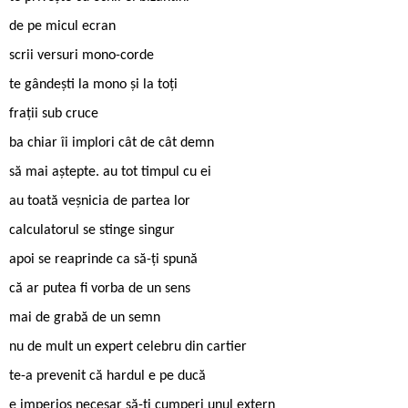
de pe micul ecran
scrii versuri mono-corde
te gândești la mono și la toți
frații sub cruce
ba chiar îi implori cât de cât demn
să mai aștepte. au tot timpul cu ei
au toată veșnicia de partea lor
calculatorul se stinge singur
apoi se reaprinde ca să-ți spună
că ar putea fi vorba de un sens
mai de grabă de un semn
nu de mult un expert celebru din cartier
te-a prevenit că hardul e pe ducă
e imperios necesar să-ţi cumperi unul extern