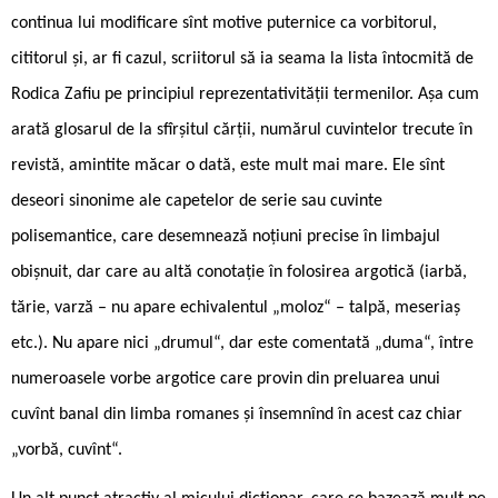
continua lui modificare sînt motive puternice ca vorbitorul,
cititorul și, ar fi cazul, scriitorul să ia seama la lista întocmită de
Rodica Zafiu pe principiul reprezentativității termenilor. Așa cum
arată glosarul de la sfîrșitul cărții, numărul cuvintelor trecute în
revistă, amintite măcar o dată, este mult mai mare. Ele sînt
deseori sinonime ale capetelor de serie sau cuvinte
polisemantice, care desemnează noțiuni precise în limbajul
obișnuit, dar care au altă conotație în folosirea argotică (iarbă,
tărie, varză – nu apare echivalentul „moloz“ – talpă, meseriaș
etc.). Nu apare nici „drumul“, dar este comentată „duma“, între
numeroasele vorbe argotice care provin din preluarea unui
cuvînt banal din limba romanes și însemnînd în acest caz chiar
„vorbă, cuvînt“.