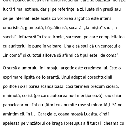
Un alt punct atractiv al micului dicționar, care se bazează mult pe
lucrări mai extinse, dar și pe referințe la zi, luate din presă sau
de pe internet, este acela că vorbirea argotică este intens
umoristică, glumeață, bășcălioasă, șucară, „la mișto“ sau „la
sanchi“, infuzează în fraze ironie, sarcasm, pe care complicitatea
cu auditoriul le pune în valoare. Una e să spui că un cunoscut e
„în comă“ și cu totul altceva să afirmi că tipul este „de comă“.
O sursă a umorului în limbajul argotic este cruzimea lui. Este o
exprimare lipsită de toleranță. Unui adept al corectitudinii
politice i s-ar părea scandaloasă, căci termeni precum cioară,
maimuță, corist (pe care autoarea nu-l menționează), sau chiar
papaciocar nu sînt cruțători cu anumite rase și minorități. Să ne
amintim că, în I.L. Caragiale, coana moașă Lucsița, cînd îl
apelează pe vînzătorul de bragă (presupus a fi turc) îl cheamă cu