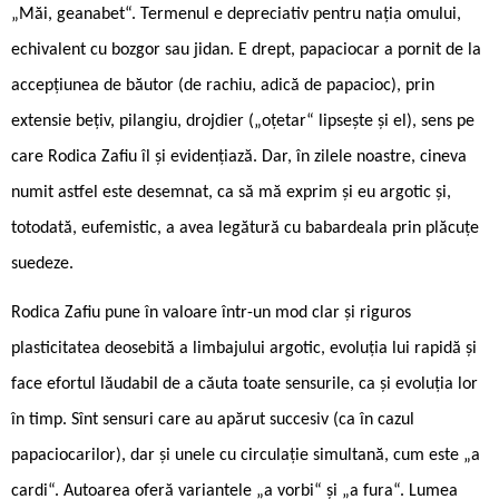
„Măi, geanabet“. Termenul e depreciativ pentru nația omului,
echivalent cu bozgor sau jidan. E drept, papaciocar a pornit de la
accepțiunea de băutor (de rachiu, adică de papacioc), prin
extensie bețiv, pilangiu, drojdier („oțetar“ lipsește și el), sens pe
care Rodica Zafiu îl și evidențiază. Dar, în zilele noastre, cineva
numit astfel este desemnat, ca să mă exprim și eu argotic și,
totodată, eufemistic, a avea legătură cu babardeala prin plăcuțe
suedeze.
Rodica Zafiu pune în valoare într-un mod clar și riguros
plasticitatea deosebită a limbajului argotic, evoluția lui rapidă și
face efortul lăudabil de a căuta toate sensurile, ca și evoluția lor
în timp. Sînt sensuri care au apărut succesiv (ca în cazul
papaciocarilor), dar și unele cu circulație simultană, cum este „a
cardi“. Autoarea oferă variantele „a vorbi“ și „a fura“. Lumea