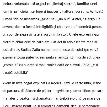
lectura volumului, că argoul ca „limbaj secret“, familiar unei
lumi în principiu interlope și inaccesibil altora, s-a stins. Azi toată
lumea știe ce înseamnă „șase“ sau „un buf“. Astfel, că argoul a
devenit doar o formă inteligibilă și chiar voit la îndemînă pentru
un spor de expresivitate a vorbirii „la șto“. Unele expresii s-au
pierdut, chiar cele de care am luat act în adolescența mea au
ieșit din uz. Rodica Zafiu nu mai pomenește de cotoi (pe varză)
expresie totuși puternic sesizantă și amuzantă, nici de acțiunea
„cotoială“ cu nuanța și mai ironică dată de sufixul
–ibilă
: „e-o
treabă cotoibilă“.
Avem în lista bogat explicată a Rodicăi Zafiu o carte utilă, lesne
de parcurs, dătătoare de plăceri lingvistice și umoristice, pe care
mai ales prozatorii și dramaturgii ar trebui s-o țină pe masa de
lucru, măcar pentru a-și aminti că oamenii, deci și personajele,