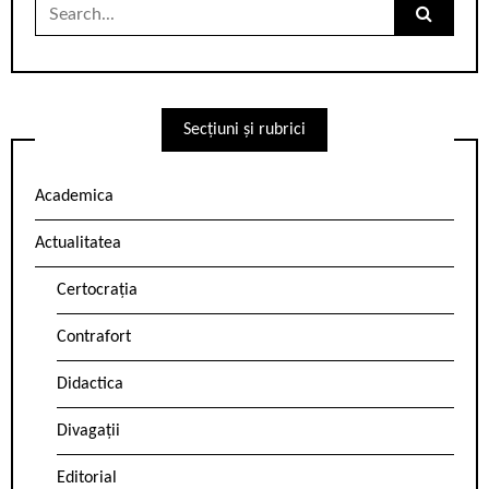
Search
for:
Secțiuni și rubrici
Academica
Actualitatea
Certocrația
Contrafort
Didactica
Divagații
Editorial