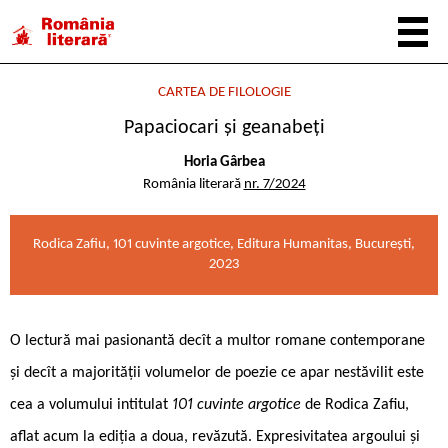
CARTEA DE FILOLOGIE
Papaciocari și geanabeți
Horia Gârbea
România literară
nr. 7/2024
Rodica Zafiu, 101 cuvinte argotice, Editura Humanitas, București,
2023
O lectură mai pasionantă decît a multor romane contemporane
și decît a majorității volumelor de poezie ce apar nestăvilit este
cea a volumului intitulat
101 cuvinte argotice
de Rodica Zafiu,
aflat acum la ediția a doua, revăzută. Expresivitatea argoului și