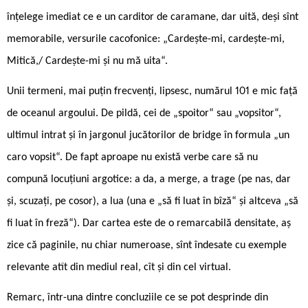
înțelege imediat ce e un carditor de caramane, dar uită, deși sînt
memorabile, versurile cacofonice: „Cardește-mi, cardește-mi,
Mitică,/ Cardește-mi și nu mă uita“.
Unii termeni, mai puțin frecvenți, lipsesc, numărul 101 e mic față
de oceanul argoului. De pildă, cei de „spoitor“ sau „vopsitor“,
ultimul intrat și în jargonul jucătorilor de bridge în formula „un
caro vopsit“. De fapt aproape nu există verbe care să nu
compună locuțiuni argotice: a da, a merge, a trage (pe nas, dar
și, scuzați, pe cosor), a lua (una e „să fi luat în bîză“ și altceva „să
fi luat în freză“). Dar cartea este de o remarcabilă densitate, aș
zice că paginile, nu chiar numeroase, sînt îndesate cu exemple
relevante atît din mediul real, cît și din cel virtual.
Remarc, într-una dintre concluziile ce se pot desprinde din