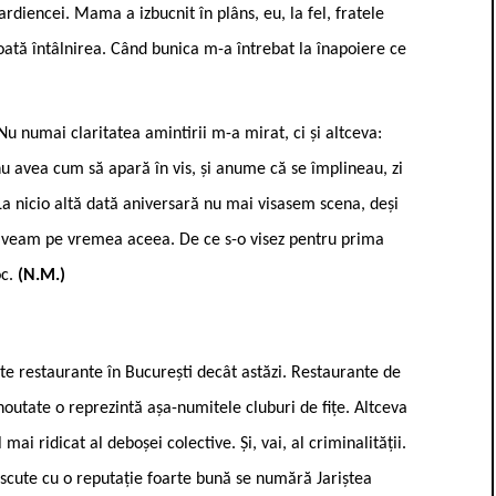
ardiencei. Mama a izbucnit în plâns, eu, la fel, fratele
ată întâlnirea. Când bunica m-a întrebat la înapoiere ce
Nu numai claritatea amintirii m-a mirat, ci și altceva:
 avea cum să apară în vis, și anume că se împlineau, zi
 La nicio altă dată aniversară nu mai visasem scena, deși
 aveam pe vremea aceea. De ce s-o visez pentru prima
oc.
(N.M.)
lte restaurante în București decât astăzi. Restaurante de
 noutate o reprezintă așa-numitele cluburi de fițe. Altceva
mai ridicat al deboșei colective. Și, vai, al criminalității.
oscute cu o reputație foarte bună se numără Jariștea