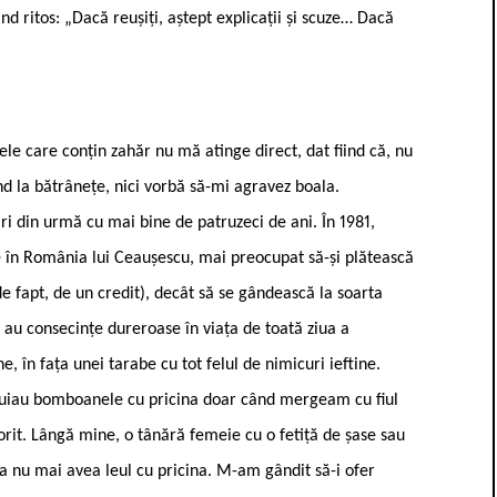
nd ritos: „Dacă reușiți, aștept explicații și scuze… Dacă
le care conțin zahăr nu mă atinge direct, dat fiind că, nu
nd la bătrânețe, nici vorbă să-mi agravez boala.
i din urmă cu mai bine de patruzeci de ani. În 1981,
te în România lui Ceaușescu, mai preocupat să-și plătească
de fapt, de un credit), decât să se gândească la soarta
au consecințe dureroase în viața de toată ziua a
 în fața unei tarabe cu tot felul de nimicuri ieftine.
rebuiau bomboanele cu pricina doar când mergeam cu fiul
it. Lângă mine, o tânără femeie cu o fetiță de șase sau
a nu mai avea leul cu pricina. M-am gândit să-i ofer