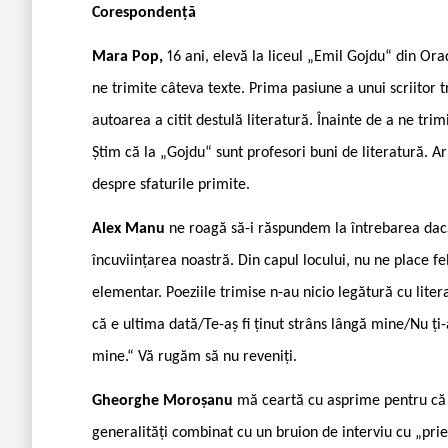
Coresponden
ță
Mara Pop,
16 ani, elevă la liceul „Emil Gojdu“ din Or
ne trimite câteva texte. Prima pasiune a unui scriitor tr
autoarea a citit destulă literatură. Înainte de a ne tri
Știm că la „Gojdu“ sunt profesori buni de literatură. Ar 
despre sfaturile primite.
Alex Manu
ne roagă să-i răspundem la întrebarea dacă 
încuviințarea noastră. Din capul locului, nu ne place fe
elementar. Poeziile trimise n-au nicio legătură cu liter
că e ultima dată/Te-aș fi ținut strâns lângă mine/Nu ți
mine.“ Vă rugăm să nu reveniți.
Gheorghe Moroșanu
mă ceartă cu asprime pentru că 
generalități combinat cu un bruion de interviu cu „pri