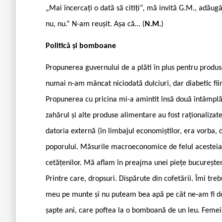
„Mai încercați o dată să citiți“, mă invită G.M., adăugâ
nu, nu.“ N-am reușit. Așa că… (
N.M.
)
Politică și bomboane
Propunerea guvernului de a plăti în plus pentru produse
numai n-am mâncat niciodată dulciuri, dar diabetic fii
Propunerea cu pricina mi-a amintit însă două întâmplăr
zahărul și alte produse alimentare au fost raționaliza
datoria externă (în limbajul economiștilor, era vorba, 
poporului. Măsurile macroeconomice de felul acesteia 
cetățenilor. Mă aflam în preajma unei piețe bucureștene,
Printre care, dropsuri. Dispărute din cofetării. Îmi t
meu pe munte și nu puteam bea apă pe cât ne-am fi dor
șapte ani, care poftea la o bomboană de un leu. Femei