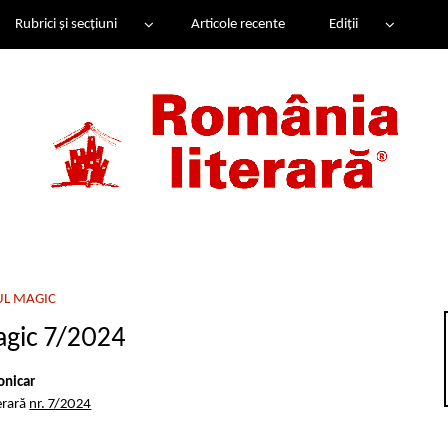
Rubrici și secțiuni
Articole recente
Ediții
UL MAGIC
agic 7/2024
onicar
erară
nr. 7/2024