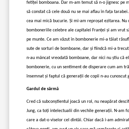
fetiței bomboana. Dar m-am temut să n-o jignesc pe m
să constat că cele două nu se mai aflau în fața tarabei.
cea mai mică bucurie. Și mi-am reproșat ezitarea. Nu m
bomboneriile celebre ale capitalei Franței și am vru
pe munte. Ce am văzut în bombonerie mi-a tăiat răsuf
sute de sorturi de bomboane, dar și fiindcă mi-a trecu
n-au mâncat vreodată bomboane, dar nici nu știu că el
bombonerie, cu un sentiment de disperare cum am trăit
însemnat și faptul că generații de copii n-au cunoscut
Gardul de sârmă
Cred că subconștientul joacă un rol, nu neapărat descifra
Jung, ca toți intelectualii din vechile generații. N-am 
care a dat-o viselor cel dintâi. Chiar dacă i-am admirat