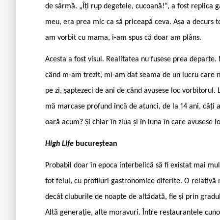
de sârmă. „Îți rup degetele, cucoană!“, a fost replica g
meu, era prea mic ca să priceapă ceva. Așa a decurs to
am vorbit cu mama, i-am spus că doar am plâns.
Acesta a fost visul. Realitatea nu fusese prea departe. 
când m-am trezit, mi-am dat seama de un lucru care nu
pe zi, șaptezeci de ani de când avusese loc vorbitorul.
mă marcase profund încă de atunci, de la 14 ani, câți
oară acum? Și chiar în ziua și în luna în care avusese l
High Life
bucureștean
Probabil doar în epoca interbelică să fi existat mai mu
tot felul, cu profiluri gastronomice diferite. O relativă
decât cluburile de noapte de altădată, fie și prin gradul 
Altă generație, alte moravuri. Între restaurantele cun