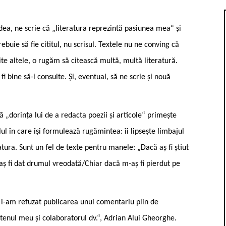
adea, ne scrie că „literatura reprezintă pasiunea mea“ și
ebuie să fie cititul, nu scrisul. Textele nu ne conving că
mite altele, o rugăm să citească multă, multă literatură.
fi bine să-i consulte. Și, eventual, să ne scrie și nouă
„dorința lui de a redacta poezii și articole“ primește
lul în care își formulează rugămintea: îi lipsește limbajul
atura. Sunt un fel de texte pentru manele: „Dacă aș fi știut
-aș fi dat drumul vreodată/Chiar dacă m-aș fi pierdut pe
i-am refuzat publicarea unui comentariu plin de
etenul meu și colaboratorul dv.“, Adrian Alui Gheorghe.