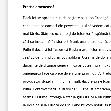
Prostia omenească
Dacă tot se apropie ziua de naștere a lui Ion Creangă,
capul bieților oameni din povestea lui și să vedem c
mai târziu. Stăm cu ochii lipiți de televizor, înspăimânt
căci ce înseamnă în istorie 3-5 ani, unui al treilea ră
Putin îi declară lui Tucker că Rusia n-are niciun motiv
caz? Evident fiind că, împotmolită în Ucraina de doi ani
darămite de ditamai generalii, că ar putea intra într-un
omenească face ca orice diversiune să prindă. Ar trebui
provocator stupid și nimic mai mult, dacă e să ne luăm 
Putin. Controversatul, auzi vorbă?!, jurnalist american,
seamă. O lume întreagă a stat la gura lui. Și a lui Puti
la Ucraina și la Europa de Est. Când ne vom hotărî să 