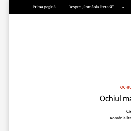
Prima pagină
Despre „România literară”
OCHI
Ochiul m
Cr
România lit