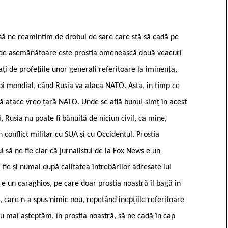
 să ne reamintim de drobul de sare care stă să cadă pe
ât de asemănătoare este prostia omenească două veacuri
ați de profețiile unor generali referitoare la iminența,
zboi mondial, când Rusia va ataca NATO. Asta, în timp ce
 să atace vreo țară NATO. Unde se află bunul-simț în acest
, Rusia nu poate fi bănuită de niciun civil, ca mine,
 conflict militar cu SUA și cu Occidentul. Prostia
 să ne fie clar că jurnalistul de la Fox News e un
fie și numai după calitatea întrebărilor adresate lui
 e un caraghios, pe care doar prostia noastră îl bagă în
n, care n-a spus nimic nou, repetând inepțiile referitoare
nu mai așteptăm, în prostia noastră, să ne cadă în cap