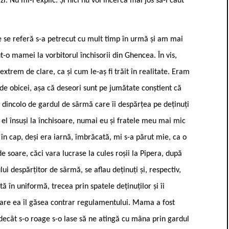
. Nu mi-l explic. Și nici nu voi încerca mai jos să-i caut
e se referă s-a petrecut cu mult timp în urmă și am mai
t-o mamei la vorbitorul închisorii din Ghencea. În vis,
 extrem de clare, ca și cum le-aș fi trăit în realitate. Eram
de obicei, așa că deseori sunt pe jumătate conștient că
, dincolo de gardul de sârmă care îi despărțea pe deținuți
a el însuși la închisoare, numai eu și fratele meu mai mic
în cap, deși era iarnă, îmbrăcată, mi s-a părut mie, ca o
de soare, căci vara lucrase la cules roșii la Pipera, după
i despărțitor de sârmă, se aflau deținuți și, respectiv,
 în uniformă, trecea prin spatele deținuților și îi
care ea îl găsea contrar regulamentului. Mama a fost
 decât s-o roage s-o lase să ne atingă cu mâna prin gardul