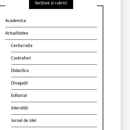
Secțiuni și rubrici
Academica
Actualitatea
Certocrația
Contrafort
Didactica
Divagații
Editorial
Interstiții
Jurnal de idei