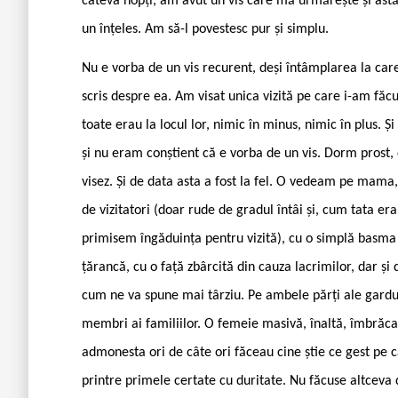
câteva nopți, am avut un vis care mă urmărește și astăzi
un înțeles. Am să-l povestesc pur și simplu.
Nu e vorba de un vis recurent, deși întâmplarea la car
scris despre ea. Am visat unica vizită pe care i-am făcu
toate erau la locul lor, nimic în minus, nimic în plus. Și
și nu eram conștient că e vorba de un vis. Dorm prost, 
visez. Și de data asta a fost la fel. O vedeam pe mama
de vizitatori (doar rude de gradul întâi și, cum tata er
primisem îngăduința pentru vizită), cu o simplă basma 
țărancă, cu o față zbârcită din cauza lacrimilor, dar și 
cum ne va spune mai târziu. Pe ambele părți ale gardulu
membri ai familiilor. O femeie masivă, înaltă, îmbrăcată
admonesta ori de câte ori făceau cine știe ce gest pe 
printre primele certate cu duritate. Nu făcuse altceva