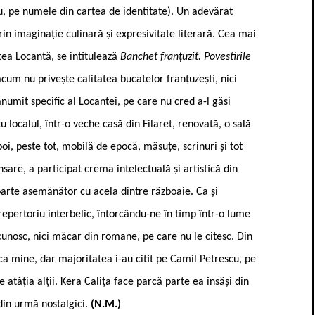
, pe numele din cartea de identitate). Un adevărat
in imaginație culinară și expresivitate literară. Cea mai
tea Locantă, se intitulează
Banchet franțuzit. Povestirile
cum nu privește calitatea bucatelor franțuzești, nici
numit specific al Locantei, pe care nu cred a-l găsi
u localul, într-o veche casă din Filaret, renovată, o sală
poi, peste tot, mobilă de epocă, măsuțe, scrinuri și tot
ansare, a participat crema intelectuală și artistică din
arte asemănător cu acela dintre războaie. Ca și
epertoriu interbelic, întorcându-ne în timp într-o lume
cunosc, nici măcar din romane, pe care nu le citesc. Din
 ca mine, dar majoritatea i-au citit pe Camil Petrescu, pe
tâția alții. Kera Calița face parcă parte ea însăși din
 din urmă nostalgici.
(N.M.)