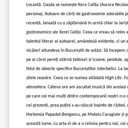
Locantă. Gazda se numește Kera Calița (Aurora Nicolau
personaj. Autoare de cărți de gastronomie adorabile pr
recentă, lansată cu o săptămână în urmă chiar la Jariș
gastronomice ale Kerei Calița.
Ceea ce vreau să relev a
talentul literar al autoarei, amândouă evidente, ci un a
nicăieri altundeva în Bucureștii de astăzi. Să începem c
pe ai cărei pereți atârnă tablouri și icoane, pendule, a
felul de obiecte specifice Bucureștilor interbelici. La l
zilele noastre. Ceea ce se numea altădată
High Life.
Fo
atmosfera. Câteva ore am ascultat muzică din același r
pe care cei mai mulți dintre contemporanii noștri n-o 
cei prezenți, prea puțini s-au născut înainte de război,
Hortensia Papadat-Bengescu, pe Mateiu Caragiale și pe a
această lume, cu arta ei de a o reînvia pentru noi, cei