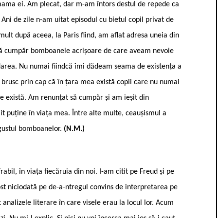
ama ei. Am plecat, dar m-am întors destul de repede ca
 Ani de zile n-am uitat episodul cu bietul copil privat de
ult după aceea, la Paris fiind, am aflat adresa uneia din
t să cumpăr bomboanele acrișoare de care aveam nevoie
larea. Nu numai fiindcă îmi dădeam seama de existența a
t brusc prin cap că în țara mea există copii care nu numai
e există. Am renunțat să cumpăr și am ieșit din
 puține în viața mea. Între alte multe, ceaușismul a
 gustul bomboanelor.
(N.M.)
bil, în viața fiecăruia din noi. I-am citit pe Freud și pe
fost niciodată pe de-a-ntregul convins de interpretarea pe
 analizele literare în care visele erau la locul lor. Acum