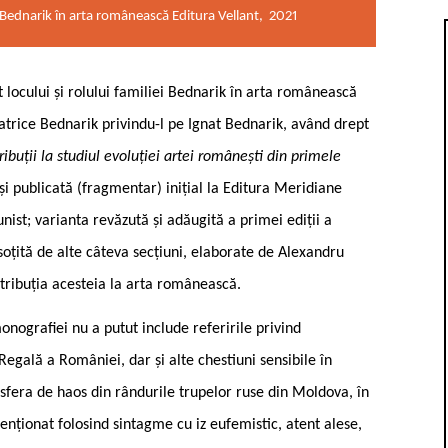
 Bednarik în arta românească Editura Vellant, 2021
locului și rolului familiei Bednarik în arta românească
atrice Bednarik privindu-l pe Ignat Bednarik, având drept
ribuții la studiul evoluției artei românești din primele
 și publicată (fragmentar) inițial la Editura Meridiane
unist; varianta revăzută și adăugită a primei ediții a
soțită de alte câteva secțiuni, elaborate de Alexandru
tribuția acesteia la arta românească.
onografiei nu a putut include referirile privind
 Regală a României, dar și alte chestiuni sensibile în
sfera de haos din rândurile trupelor ruse din Moldova, în
enționat folosind sintagme cu iz eufemistic, atent alese,