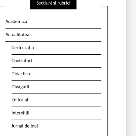
Secțiuni și rubrici
Academica
Actualitatea
Certocrația
Contrafort
Didactica
Divagații
Editorial
Interstiții
Jurnal de idei