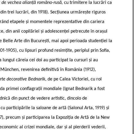
c de vechea alianță româno-rusă,
cu trimitere la lucrări ca
din trei lucrări
,
din 1918). Secțiunea urmărește riguros
ustrând etapele și momentele reprezentative din cariera
ice, din anii copilăriei și adolescenței petrecute în orașul
e Belle Arte din București, mai apoi perioada studenției la
1905), cu lipsuri profund resimțite, periplul prin Sofia,
a lungul căreia cei doi au participat la cursuri și au
 München, revenirea definitivă în România (1912),
rte decorative Bednarik
, de pe Calea Victoriei, cu rol
ada primei conflagrații mondiale (Ignat Bednarik a fost
dnică din punct de vedere artistic, dincolo de
, cu participările la saloane de artă (Salonul Arta, 1919) și
27), precum și participarea la Expoziția de Artă de la New
economic al crizei mondiale, dar și al pierderii vederii,