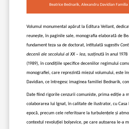
Beatrice Bednarik, Alexandru Davidian Familia
Volumul monumental apărut la Editura Vellant, dedicat 
reunește, în paginile sale, monografia elaborată de Be
fundament teza sa de doctorat, intitulată sugestiv
Cont
decenii ale secolului al XX – lea,
susținută în anul 1978
(1989), în condițiile specifice deceniilor regimului com
monografiei, care reprezintă miezul volumului, este în
Davidian, ce întregesc imaginea familiei Bednarik, con
Date fiind rigorile cenzurii comuniste, prima ediție a m
colaborarea lui Ignat, în calitate de ilustrator, cu Casa
epocă, precum cele referitoare la turbulențele și atmo
contextul revoluției bolșevice, pe care autoarea le-a m