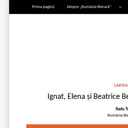
Prima pagină
Despre „România literară”
CARTEA 
Ignat, Elena și Beatrice 
Radu T
România lit