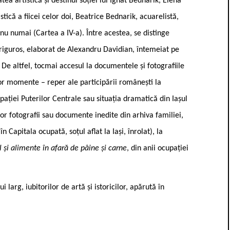
tea artistică și destinul soției lui Ignat Bednarik, Elena
stică a fiicei celor doi, Beatrice Bednarik, acuarelistă,
nu numai (Cartea a IV-a). Între acestea, se distinge
c riguros, elaborat de Alexandru Davidian, întemeiat pe
De altfel, tocmai accesul la documentele și fotografiile
nor momente – reper ale participării românești la
upației Puterilor Centrale sau situația dramatică din Iașul
nor fotografii sau documente inedite din arhiva familiei,
n Capitala ocupată, soțul aflat la Iași, înrolat), la
 și alimente în afară de pâine și carne
, din anii ocupației
i larg, iubitorilor de artă și istoricilor, apărută în