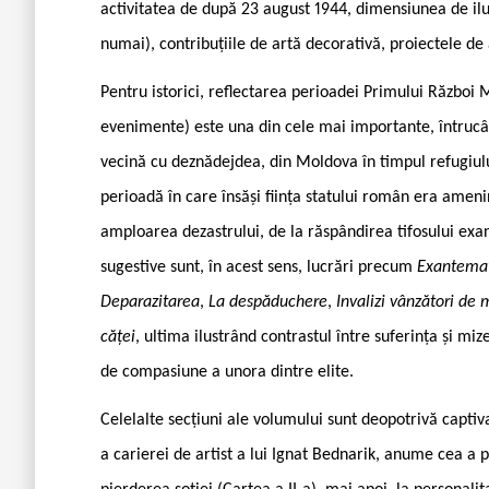
activitatea de după 23 august 1944, dimensiunea de ilu
numai), contribuțiile de artă decorativă, proiectele de 
Pentru istorici, reflectarea perioadei Primului Război 
evenimente) este una din cele mai importante, întrucât
vecină cu deznădejdea, din Moldova în timpul refugiulu
perioadă în care însăși ființa statului român era amenin
amploarea dezastrului, de la răspândirea tifosului exa
sugestive sunt, în acest sens, lucrări precum
Exantemat
Deparazitarea
,
La despăduchere
,
Invalizi vânzători de m
căței
, ultima ilustrând contrastul între suferința și miz
de compasiune a unora dintre elite.
Celelalte secțiuni ale volumului sunt deopotrivă capti
a carierei de artist a lui Ignat Bednarik, anume cea a p