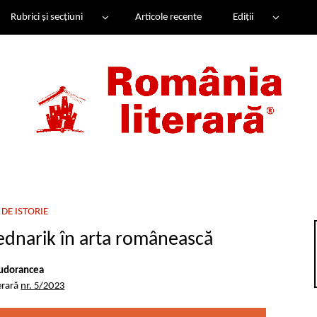
Rubrici și secțiuni
Articole recente
Ediții
DE ISTORIE
Bednarik în arta românească
udorancea
erară
nr. 5/2023