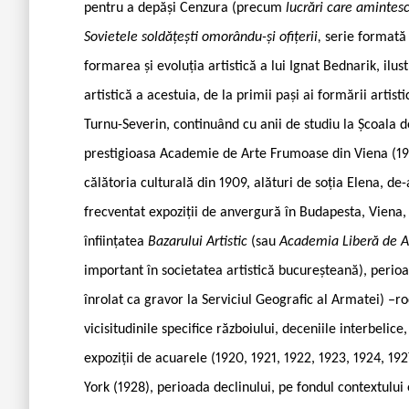
pentru a depăși Cenzura (precum
lucrări care amintes
Sovietele soldățești omorându-și ofițerii,
serie formată 
formarea și evoluția artistică a lui Ignat Bednarik, il
artistică a acestuia, de la primii pași ai formării artist
Turnu-Severin, continuând cu anii de studiu la Școala d
prestigioasa Academie de Arte Frumoase din Viena (1901-
călătoria culturală din 1909, alături de soția Elena, de-
frecventat expoziții de anvergură în Budapesta, Viena,
înființatea
Bazarului Artistic
(sau
Academia Liberă de A
important în societatea artistică bucureșteană), perio
înrolat ca gravor la Serviciul Geografic al Armatei) –ro
vicisitudinile specifice războiului, deceniile interbelice
expoziții de acuarele (1920, 1921, 1922, 1923, 1924, 19
York (1928), perioada declinului, pe fondul contextului 