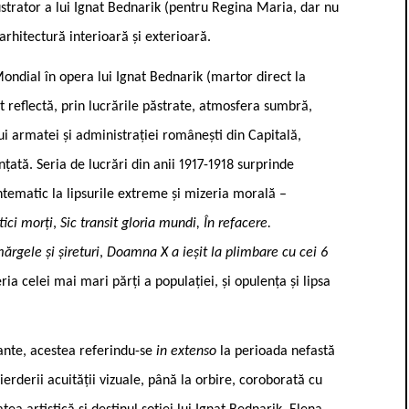
strator a lui Ignat Bednarik (pentru Regina Maria, dar nu
arhitectură interioară și exterioară.
Mondial în opera lui Ignat Bednarik (martor direct la
 reflectă, prin lucrările păstrate, atmosfera sumbră,
i armatei și administrației românești din Capitală,
țată. Seria de lucrări din anii 1917-1918 surprinde
ntematic la lipsurile extreme și mizeria morală –
ici morți
,
Sic transit gloria mundi, În refacere.
ărgele și șireturi
,
Doamna X a ieșit la plimbare cu cei 6
eria celei mai mari părți a populației, și opulența și lipsa
vante, acestea referindu-se
in extenso
la perioada nefastă
ierderii acuității vizuale, până la orbire, coroborată cu