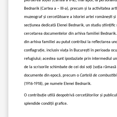
pierderea soției (Cartea a II-a), mai apoi, la personalita
Bednarik (Cartea a – III-a), precum și la activitatea arti
muzeograf și cercetătoare a istoriei artei românești și 
secțiunea dedicată Elenei Bednarik, un studiu științifi
cercetarea documentelor din arhiva familiei Bednarik. 
din arhiva familiei au putut contribui la reflectarea u
conflagrație, inclusiv viața în București în perioada oc
refugiului; acestea sunt ipostaziate prin intermediul u
de la scrisorile schimbate de cei doi soți (soția rămasă î
documente din epocă, precum o
Cartelă de combustibil
(1916-1918), pe numele Elenei Bednarik.
O contribuție utilă deopotrivă cercetătorilor și publiculu
splendide condiții grafice.