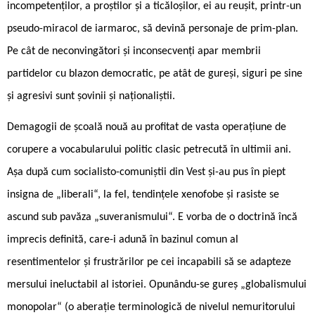
incompetenților, a proștilor și a ticăloșilor, ei au reușit, printr-un
pseudo-miracol de iarmaroc, să devină personaje de prim-plan.
Pe cât de neconvingători și inconsecvenți apar membrii
partidelor cu blazon democratic, pe atât de gureși, siguri pe sine
și agresivi sunt șovinii și naționaliștii.
Demagogii de școală nouă au profitat de vasta operațiune de
corupere a vocabularului politic clasic petrecută în ultimii ani.
Așa după cum socialisto-comuniștii din Vest și-au pus în piept
insigna de „liberali“, la fel, tendințele xenofobe și rasiste se
ascund sub pavăza „suveranismului“. E vorba de o doctrină încă
imprecis definită, care-i adună în bazinul comun al
resentimentelor și frustrărilor pe cei incapabili să se adapteze
mersului ineluctabil al istoriei. Opunându-se gureș „globalismului
monopolar“ (o aberație terminologică de nivelul nemuritorului