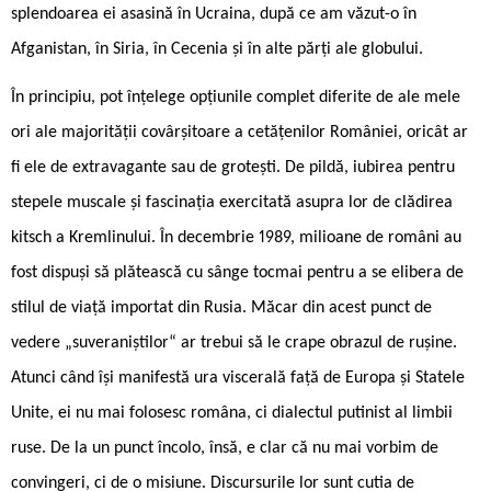
splendoarea ei asasină în Ucraina, după ce am văzut-o în
Afganistan, în Siria, în Cecenia și în alte părți ale globului.
În principiu, pot înțelege opțiunile complet diferite de ale mele
ori ale majorității covârșitoare a cetățenilor României, oricât ar
fi ele de extravagante sau de grotești. De pildă, iubirea pentru
stepele muscale și fascinația exercitată asupra lor de clădirea
kitsch a Kremlinului. În decembrie 1989, milioane de români au
fost dispuși să plătească cu sânge tocmai pentru a se elibera de
stilul de viață importat din Rusia. Măcar din acest punct de
vedere „suveraniștilor“ ar trebui să le crape obrazul de rușine.
Atunci când își manifestă ura viscerală față de Europa și Statele
Unite, ei nu mai folosesc româna, ci dialectul putinist al limbii
ruse. De la un punct încolo, însă, e clar că nu mai vorbim de
convingeri, ci de o misiune. Discursurile lor sunt cutia de