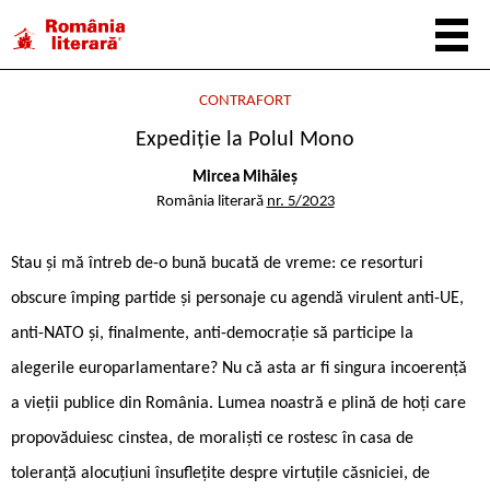
CONTRAFORT
Expediție la Polul Mono
Mircea Mihăieș
România literară
nr. 5/2023
Stau și mă întreb de-o bună bucată de vreme: ce resorturi
obscure împing partide și personaje cu agendă virulent anti-UE,
anti-NATO și, finalmente, anti-democrație să participe la
alegerile europarlamentare? Nu că asta ar fi singura incoerență
a vieții publice din România. Lumea noastră e plină de hoți care
propovăduiesc cinstea, de moraliști ce rostesc în casa de
toleranță alocuțiuni însuflețite despre virtuțile căsniciei, de