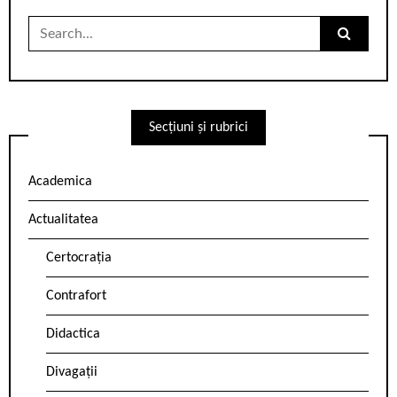
Search
for:
Secțiuni și rubrici
Academica
Actualitatea
Certocrația
Contrafort
Didactica
Divagații