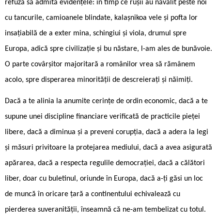
refuză să admită evidențele: în timp ce rușii au năvălit peste noi
cu tancurile, camioanele blindate, kalașnikoa vele și pofta lor
insațiabilă de a exter mina, schingiui și viola, drumul spre
Europa, adică spre civilizație și bu năstare, l-am ales de bunăvoie.
O parte covârșitor majoritară a românilor vrea să rămânem
acolo, spre disperarea minorității de descreierați și năimiți.
Dacă a te alinia la anumite cerințe de ordin economic, dacă a te
supune unei discipline financiare verificată de practicile pieței
libere, dacă a diminua și a preveni corupția, dacă a adera la legi
și măsuri privitoare la protejarea mediului, dacă a avea asigurată
apărarea, dacă a respecta regulile democrației, dacă a călători
liber, doar cu buletinul, oriunde în Europa, dacă a-ți găsi un loc
de muncă în oricare țară a continentului echivalează cu
pierderea suveranității, înseamnă că ne-am tembelizat cu totul.