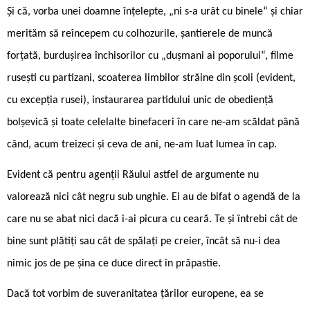
Și că, vorba unei doamne înțelepte, „ni s-a urât cu binele“ și chiar
merităm să reîncepem cu colhozurile, șantierele de muncă
forțată, burdușirea închisorilor cu „dușmani ai poporului“, filme
rusești cu partizani, scoaterea limbilor străine din școli (evident,
cu excepția rusei), instaurarea partidului unic de obediență
bolșevică și toate celelalte binefaceri în care ne-am scăldat până
când, acum treizeci și ceva de ani, ne-am luat lumea în cap.
Evident că pentru agenții Răului astfel de argumente nu
valorează nici cât negru sub unghie. Ei au de bifat o agendă de la
care nu se abat nici dacă i-ai picura cu ceară. Te și întrebi cât de
bine sunt plătiți sau cât de spălați pe creier, încât să nu-i dea
nimic jos de pe șina ce duce direct în prăpastie.
Dacă tot vorbim de suveranitatea țărilor europene, ea se