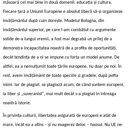
măsoară cel mai bine în două domenii: educația și cultura.
Fiecare țară a Uniunii Europene e absolut liberă să-și organizeze
învățământul după cum dorește. Modelul Bologna, din
învățământul superior, pe care l-am combătut cu argumente
solide de-a lungul vremii, a fost mai degrabă un prilej de a
demonstra incapacitatea noastră de a profita de oportunități,
decât tendința de a ni se impune cu forța un model anume. De
altfel, ea a nemulțumit toate țările europene, nu doar pe noi. În
rest, avem învățământ de toate speciile și gradele, după pofta
inimi. Iar de plagiat, se plagiază acum, de când suntem europeni,
la liber și „suveranist“, mai mult decât s-a plagiat în întreaga
noastră istorie.
În privința culturii, libertatea asigurată de europeni e atât de
mare, încât ea a atins – și nu exagerez deloc – haosul. Nu UE ne-