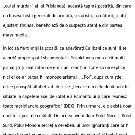
„curat murdar“ al lui Pristanda), această tagmă pestriță, din care
nu lipsesc foștii generali de armată, securiștii, turnătorii, și alți
ejustem farinae,
beneficiază de o suspectă atenție din partea
mass-media.
În loc să fie trimiși la școală, ca adevărați Calibani ce sunt, li se
acordă ample spații și comentarii. Suspiciunea mea e că mulți
jurnaliști și realizatori de emisiuni n-ar fi în stare să ne explice
nici ei ce-ar putea fi „monopolarismul“. „Pol“, după cum știe
orice proaspăt alfabetizat, descrie „fiecare din cele două puncte
situate la capetele axei de rotație a Pământului și care reunesc
toate meridianele geografice“ (DEX). Prin urmare, ele există doar
unul în raport de celălalt. De aceea avem doar Polul Nord și Polul
Surd. Polul Mono e secreția cerebelului unor ignoranți care or fi