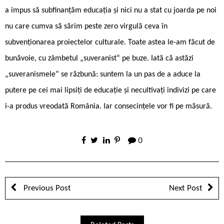
a impus să subfinanțăm educația și nici nu a stat cu joarda pe noi
nu care cumva să sărim peste zero virgulă ceva în
subvenționarea proiectelor culturale. Toate astea le-am făcut de
bunăvoie, cu zâmbetul „suveranist“ pe buze. Iată că astăzi
„suveranismele“ se răzbună: suntem la un pas de a aduce la
putere pe cei mai lipsiți de educație și necultivați indivizi pe care
i-a produs vreodată România. Iar consecințele vor fi pe măsură.
0
Previous Post
Next Post