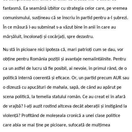
fantasmă. Ea seamănă izbitor cu strategia celor care, pe vremea
comunismului, susțineau că se înscriu în partid pentru a-l șubrezi.
În ce măsură l-au subminat s-a văzut bine în anii în care au
mărșăluit, încolonați și cocârjați, spre dezastru.
Nu stă în picioare nici ipoteza că, mari patrioți cum se dau, vor
obține pentru România poziții și avantaje nemaiîntâlnite. Pentru
ca un astfel de lucru să fie posibil, ai nevoie, în primul rând, de o
politică internă coerentă și eficace. Or, un partid precum AUR sau
o dizeuză cu apucături de mahala, sapă, de când au apărut pe
scena politică, la temelia statului român. Ce au creat ei în afară
de vrajbă? I-ați auzit rostind altceva decât aberații și instigând la
violență? Profitând de moleșeala cronică a unei clase politice
care abia se mai ține pe picioare, sufocată de mulțimea