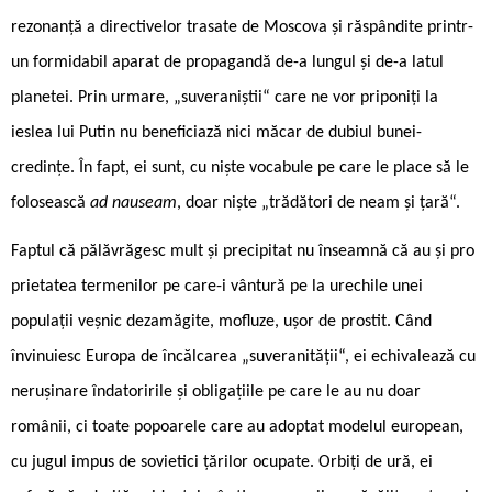
rezonanță a directivelor trasate de Moscova și răspândite printr-
un formidabil aparat de propagandă de-a lungul și de-a latul
planetei. Prin urmare, „suveraniștii“ care ne vor priponiți la
ieslea lui Putin nu beneficiază nici măcar de dubiul bunei-
credințe. În fapt, ei sunt, cu niște vocabule pe care le place să le
folosească
ad nauseam
, doar niște „trădători de neam și țară“.
Faptul că pălăvrăgesc mult și precipitat nu înseamnă că au și pro
prietatea termenilor pe care-i vântură pe la urechile unei
populații veșnic dezamăgite, mofluze, ușor de prostit. Când
învinuiesc Europa de încălcarea „suveranității“, ei echivalează cu
nerușinare îndatoririle și obligațiile pe care le au nu doar
românii, ci toate popoarele care au adoptat modelul european,
cu jugul impus de sovietici țărilor ocupate. Orbiți de ură, ei