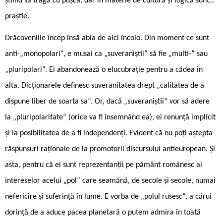
știind să tragă cu pușca, dar în materie de cultură și logică sunt…
praștie.
Drăcoveniile încep însă abia de aici încolo. Din moment ce sunt
anti-„monopolari“, e musai ca „suveraniștii“ să fie „multi-“ sau
„pluripolari“. Ei abandonează o elucubrație pentru a cădea în
alta. Dicționarele definesc suveranitatea drept „calitatea de a
dispune liber de soarta sa“. Or, dacă „suveraniștii“ vor să adere
la „pluripolaritate“ (orice va fi însemnând ea), ei renunță implicit
și la posibilitatea de a fi independenți. Evident că nu poți aștepta
răspunsuri raționale de la promotorii discursului antieuropean. Și
asta, pentru că ei sunt reprezentanții pe pământ românesc ai
intereselor acelui „pol“ care seamănă, de secole și secole, numai
nefericire și suferință în lume. E vorba de „polul rusesc“, a cărui
dorință de a aduce pacea planetară o putem admira în toată