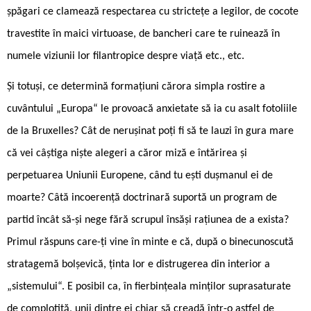
șpăgari ce clamează respectarea cu strictețe a legilor, de cocote
travestite în maici virtuoase, de bancheri care te ruinează în
numele viziunii lor filantropice despre viață etc., etc.
Și totuși, ce determină formațiuni cărora simpla rostire a
cuvântului „Europa“ le provoacă anxietate să ia cu asalt fotoliile
de la Bruxelles? Cât de nerușinat poți fi să te lauzi în gura mare
că vei câștiga niște alegeri a căror miză e întărirea și
perpetuarea Uniunii Europene, când tu ești dușmanul ei de
moarte? Câtă incoerență doctrinară suportă un program de
partid încât să-și nege fără scrupul însăși rațiunea de a exista?
Primul răspuns care-ți vine în minte e că, după o binecunoscută
stratagemă bolșevică, ținta lor e distrugerea din interior a
„sistemului“. E posibil ca, în fierbințeala minților suprasaturate
de complotită, unii dintre ei chiar să creadă într-o astfel de