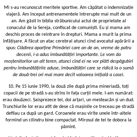
Mi s-au recunoscut meritele sportive. Am căpătat o indemnizație
viajeră. Am început antrenamentele întrerupte mai mult de un
an. Am găsit în biblia străbunicului actul de proprietate al
conacului de la Sereja, confiscat de comuniști. Eu și mama am
deschis proces de reintrare în drepturi. Mama a murit la prima
înfățișare. A făcut un atac cerebral atunci cînd avocatul apărării a
spus:
Clădirea aparține Primăriei care an de an, vreme de patru
decenii, i-a adus îmbunătățiri importante. Le vom da
moștenitorilor un alt teren, atunci cînd ei ne vor plăti despăgubiri
pentru îmbunătățirile aduse, îmbunătățiri care se ridică la o sumă
de două-trei ori mai mare decît valoarea inițială a casei.
10. Pe 15 iunie 1990, la două zile după prima mineriadă, toți
copacii de pe stradă s-au strîns în fața curții mele. I-am numărat:
erau douăzeci. Șaisprezece tei, doi arțari, un mesteacăn și un dud.
Trunchiurile lor erau atît de dese că mașinile ce treceau pe stradă
defilau ca după un gard. Coroanele erau vîrîte unele într-altele
formînd un cilindru bine compactat. Mirosul de tei te dobora la
pămînt.