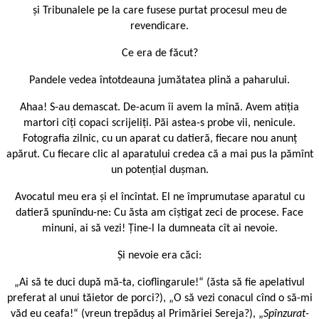
și Tribunalele pe la care fusese purtat procesul meu de
revendicare.
Ce era de făcut?
Pandele vedea întotdeauna jumătatea plină a paharului.
Ahaa! S-au demascat. De-acum îi avem la mînă. Avem atîția
martori cîți copaci scrijeliți. Păi astea-s probe vii, nenicule.
Fotografia zilnic, cu un aparat cu datieră, fiecare nou anunț
apărut. Cu fiecare clic al aparatului credea că a mai pus la pămînt
un potențial dușman.
Avocatul meu era și el încîntat. El ne împrumutase aparatul cu
datieră spunîndu-ne: Cu ăsta am cîștigat zeci de procese. Face
minuni, ai să vezi! Ține-l la dumneata cît ai nevoie.
Și nevoie era căci:
„Ai să te duci după mă-ta, cioflingarule!“ (ăsta să fie apelativul
preferat al unui tăietor de porci?), „O să vezi conacul cînd o să-mi
văd eu ceafa!“ (vreun trepăduș al Primăriei Sereja?), „
Spînzurat-