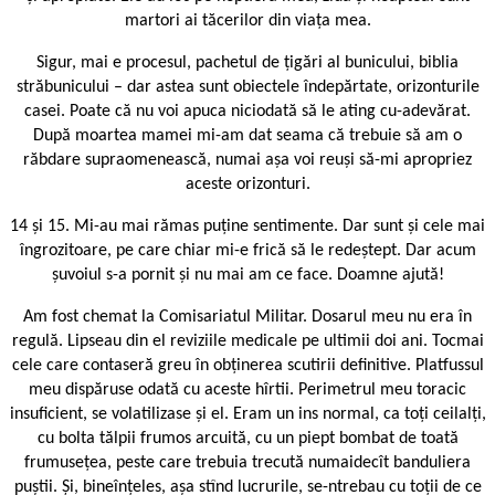
martori ai tăcerilor din viața mea.
Sigur, mai e procesul, pachetul de țigări al bunicului, biblia
străbunicului – dar astea sunt obiectele îndepărtate, orizonturile
casei. Poate că nu voi apuca niciodată să le ating cu-adevărat.
După moartea mamei mi-am dat seama că trebuie să am o
răbdare supraomenească, numai așa voi reuși să-mi apropriez
aceste orizonturi.
14 și 15. Mi-au mai rămas puține sentimente. Dar sunt și cele mai
îngrozitoare, pe care chiar mi-e frică să le redeștept. Dar acum
șuvoiul s-a pornit și nu mai am ce face. Doamne ajută!
Am fost chemat la Comisariatul Militar. Dosarul meu nu era în
regulă. Lipseau din el reviziile medicale pe ultimii doi ani. Tocmai
cele care contaseră greu în obținerea scutirii definitive. Platfussul
meu dispăruse odată cu aceste hîrtii. Perimetrul meu toracic
insuficient, se volatilizase și el. Eram un ins normal, ca toți ceilalți,
cu bolta tălpii frumos arcuită, cu un piept bombat de toată
frumusețea, peste care trebuia trecută numaidecît banduliera
puștii. Și, bineînțeles, așa stînd lucrurile, se-ntrebau cu toții de ce