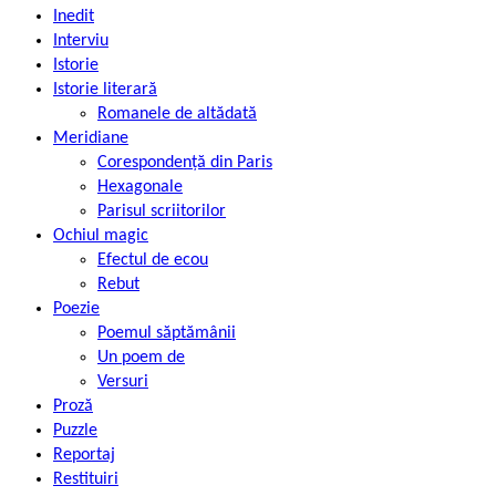
Inedit
Interviu
Istorie
Istorie literară
Romanele de altădată
Meridiane
Corespondență din Paris
Hexagonale
Parisul scriitorilor
Ochiul magic
Efectul de ecou
Rebut
Poezie
Poemul săptămânii
Un poem de
Versuri
Proză
Puzzle
Reportaj
Restituiri