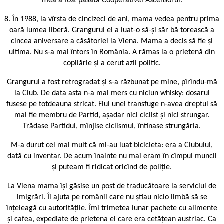
mea a fost pasată Cooperativei Ascensorul.
8. În 1988, la vîrsta de cincizeci de ani, mama vedea pentru prima
oară lumea liberă. Grangurul ei a luat-o să-și săr bă torească a
cincea aniversare a căsătoriei la Viena. Mama a decis să fie și
ultima. Nu s-a mai întors în România. A rămas la o prietenă din
copilărie și a cerut azil politic.
Grangurul a fost retrogradat și s-a răzbunat pe mine, pîrîndu-mă
la Club. De data asta n-a mai mers cu niciun whisky: dosarul
fusese pe totdeauna stricat. Fiul unei transfuge n-avea dreptul să
mai fie membru de Partid, așadar nici ciclist și nici strungar.
Trădase Partidul, mînjise ciclismul, întinase strungăria.
M-a durut cel mai mult că mi-au luat bicicleta: era a Clubului,
dată cu inventar. De acum înainte nu mai eram în cîmpul muncii
și puteam fi ridicat oricînd de poliție.
La Viena mama își găsise un post de traducătoare la serviciul de
imigrări. Îi ajuta pe românii care nu știau nicio limbă să se
înțeleagă cu autoritățile. Îmi trimetea lunar pachete cu alimente
și cafea, expediate de prietena ei care era cetățean austriac. Ca