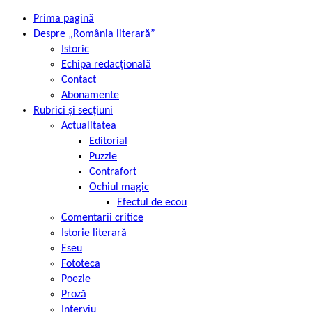
Prima pagină
Despre „România literară”
Istoric
Echipa redacțională
Contact
Abonamente
Rubrici și secțiuni
Actualitatea
Editorial
Puzzle
Contrafort
Ochiul magic
Efectul de ecou
Comentarii critice
Istorie literară
Eseu
Fototeca
Poezie
Proză
Interviu