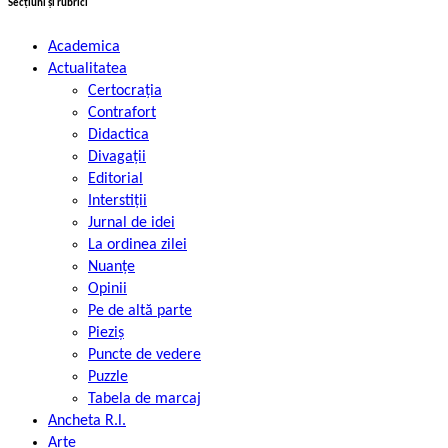
Secțiuni și rubrici
Academica
Actualitatea
Certocrația
Contrafort
Didactica
Divagații
Editorial
Interstiții
Jurnal de idei
La ordinea zilei
Nuanțe
Opinii
Pe de altă parte
Pieziș
Puncte de vedere
Puzzle
Tabela de marcaj
Ancheta R.l.
Arte