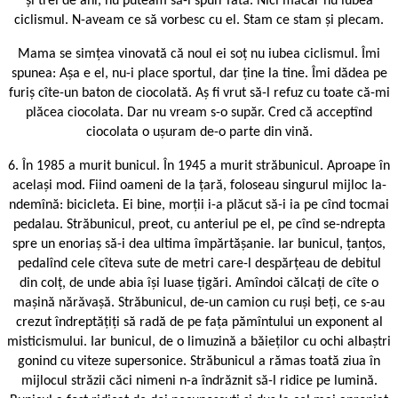
și trei de ani, nu puteam să-i spun Tată. Nici măcar nu iubea
ciclismul. N-aveam ce să vorbesc cu el. Stam ce stam și plecam.
Mama se simțea vinovată că noul ei soț nu iubea ciclismul. Îmi
spunea: Așa e el, nu-i place sportul, dar ține la tine. Îmi dădea pe
furiș cîte-un baton de ciocolată. Aș fi vrut să-l refuz cu toate că-mi
plăcea ciocolata. Dar nu vream s-o supăr. Cred că acceptînd
ciocolata o ușuram de-o parte din vină.
6. În 1985 a murit bunicul. În 1945 a murit străbunicul. Aproape în
același mod. Fiind oameni de la țară, foloseau singurul mijloc la-
ndemînă: bicicleta. Ei bine, morții i-a plăcut să-i ia pe cînd tocmai
pedalau. Străbunicul, preot, cu anteriul pe el, pe cînd se-ndrepta
spre un enoriaș să-i dea ultima împărtășanie. Iar bunicul, țanțos,
pedalînd cele cîteva sute de metri care-l despărțeau de debitul
din colț, de unde abia își luase țigări. Amîndoi călcați de cîte o
mașină nărăvașă. Străbunicul, de-un camion cu ruși beți, ce s-au
crezut îndreptățiți să radă de pe fața pămîntului un exponent al
misticismului. Iar bunicul, de o limuzină a băieților cu ochi albaștri
gonind cu viteze supersonice. Străbunicul a rămas toată ziua în
mijlocul străzii căci nimeni n-a îndrăznit să-l ridice pe lumină.