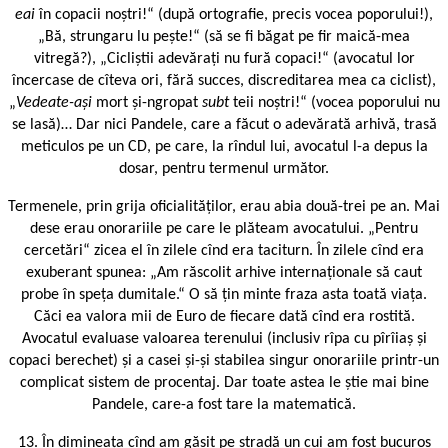
eai
în copacii noștri!“ (după ortografie, precis vocea poporului!),
„Bă, strungaru lu pește!“ (să se fi băgat pe fir maică-mea
vitregă?), „Cicliștii adevărați nu fură copaci!“ (avocatul lor
încercase de cîteva ori, fără succes, discreditarea mea ca ciclist),
„
Vedeate-ași
mort și-ngropat
subt
teii noștri!“ (vocea poporului nu
se lasă)… Dar nici Pandele, care a făcut o adevărată arhivă, trasă
meticulos pe un CD, pe care, la rîndul lui, avocatul l-a depus la
dosar, pentru termenul următor.
Termenele, prin grija oficialităților, erau abia două-trei pe an. Mai
dese erau onorariile pe care le plăteam avocatului. „Pentru
cercetări“ zicea el în zilele cînd era taciturn. În zilele cînd era
exuberant spunea: „Am răscolit arhive internaționale să caut
probe în speța dumitale.“ O să țin minte fraza asta toată viața.
Căci ea valora mii de Euro de fiecare dată cînd era rostită.
Avocatul evaluase valoarea terenului (inclusiv rîpa cu pîrîiaș și
copaci berechet) și a casei și-și stabilea singur onorariile printr-un
complicat sistem de procentaj. Dar toate astea le știe mai bine
Pandele, care-a fost tare la matematică.
13. În dimineața cînd am găsit pe stradă un cui am fost bucuros