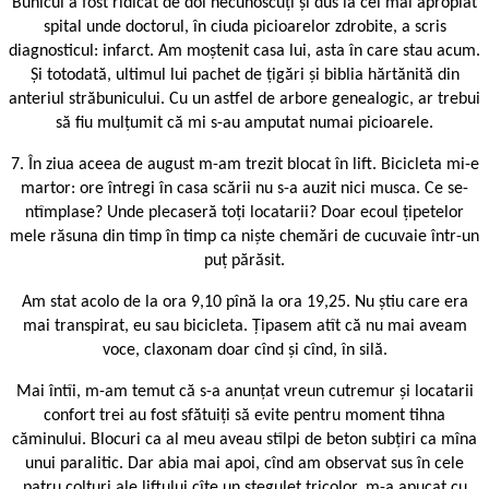
Bunicul a fost ridicat de doi necunoscuți și dus la cel mai apropiat
spital unde doctorul, în ciuda picioarelor zdrobite, a scris
diagnosticul: infarct. Am moștenit casa lui, asta în care stau acum.
Și totodată, ultimul lui pachet de țigări și biblia hărtănită din
anteriul străbunicului. Cu un astfel de arbore genealogic, ar trebui
să fiu mulțumit că mi s-au amputat numai picioarele.
7. În ziua aceea de august m-am trezit blocat în lift. Bicicleta mi-e
martor: ore întregi în casa scării nu s-a auzit nici musca. Ce se-
ntîmplase? Unde plecaseră toți locatarii? Doar ecoul țipetelor
mele răsuna din timp în timp ca niște chemări de cucuvaie într-un
puț părăsit.
Am stat acolo de la ora 9,10 pînă la ora 19,25. Nu știu care era
mai transpirat, eu sau bicicleta. Țipasem atît că nu mai aveam
voce, claxonam doar cînd și cînd, în silă.
Mai întîi, m-am temut că s-a anunțat vreun cutremur și locatarii
confort trei au fost sfătuiți să evite pentru moment tihna
căminului. Blocuri ca al meu aveau stîlpi de beton subțiri ca mîna
unui paralitic. Dar abia mai apoi, cînd am observat sus în cele
patru colțuri ale liftului cîte un steguleț tricolor, m-a apucat cu