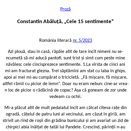
Proză
Constantin Abăluță, „Cele 15 sentimente”
România literară
nr. 5/2023
Azi plouă, stau în casă, răpăie atît de tare încît nimeni nu se-
ncumetă să-mi aducă pantofi, sunt trist și simt cum peste mine
năvălesc cele cincisprezece sentimente. 1.La vîrsta de cinci ani
mi-am fracturat glezna. Trei săptămîni am stat cu laba în ghips,
apoi ai mei mi-au cumpărat o tricicletă. „Fă mișcare, fă mișcare,
altfel rămîi cu picior de lemn“. Doar nu eram nebun: cine-ar vrea-
n loc de picior o rădăcină de copac? Așa că goneam de zor unde
vedeam cu ochii.
Mi-a plăcut atît de mult pedalatul încît am călcat cîteva rațe din
ogradă, cățelul de patru luni al vecinului, am căzut în gîrlă, am
strivit un rînd de roșii din grădina bunicului și am avariat un zid de
chirpici abia înălțat de tatăl lui Pandele. Crescînd, părinții n-au