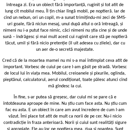
întreaga zi. Era un obiect fără importanță, ruginit și tot atît de
lung cît mobilul meu. Îl țin chiar lîngă mobil, pe noptieră. Iar de
cînd un nebun, ori un copil, m-a sunat trimițîndu-mi zeci de SMS-
uri goale, fără niciun mesaj, unul după altul o oră întreagă, și
nimeni nu i-a putut face nimic, căci nimeni nu știa cine și de unde
sună – îndrăgesc și mai mult acest cui ruginit care stă pe noptieră
tăcut, umil și fără nicio pretenție (îl uit adesea cu zilele), dar cu
un aer de-o secretă majestate.
Cred că de la moartea mamei nu mi s-a mai întîmplat ceva atît de
important. Vorbesc de cuiul pe care l-am găsit pe stradă. Vorbesc
de locul lui în viața mea. Mobilul, creioanele și pixurile, oglinda,
pieptănul, calculatorul, aerul condiționat, toate pălesc atunci cînd
mă gîndesc la cui.
În fine, s-ar putea să greșesc, dar cuiul mi se pare că e
întotdeauna aproape de mine. Nu știu cum face asta. Nu știu cum
fac eu asta. E un obiect în care am avut încredere de cum l-am
văzut. Îmi place tot atît de mult ca norii de pe cer. Nu-i nicio
contradicție în fraza anterioară. Norii și cuiul sunt realități sigure
și apropiate. Ele au loc pe noptiera mea, ziua și noaptea. Sunt