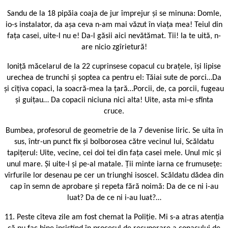
Sandu de la 18 pipăia coaja de jur împrejur și se minuna: Domle,
io-s instalator, da așa ceva n-am mai văzut în viața mea! Teiul din
fața casei, uite-l nu e! Da-l găsii aici nevătămat. Tii! Ia te uită, n-
are nicio zgîrietură!
Ioniță măcelarul de la 22 cuprinsese copacul cu brațele, își lipise
urechea de trunchi și șoptea ca pentru el: Tăiai sute de porci…Da
și cîțiva copaci, la soacră-mea la țară…Porcii, de, ca porcii, fugeau
și guițau… Da copacii niciuna nici alta! Uite, asta mi-e sfînta
cruce.
Bumbea, profesorul de geometrie de la 7 devenise liric. Se uita în
sus, într-un punct fix și bolborosea către vecinul lui, Scăldatu
tapițerul: Uite, vecine, cei doi tei din fața casei mele. Unul mic și
unul mare. Și uite-l și pe-al matale. Ții minte iarna ce frumusețe:
vîrfurile lor desenau pe cer un triunghi isoscel. Scăldatu dădea din
cap în semn de aprobare și repeta fără noimă: Da de ce ni i-au
luat? Da de ce ni i-au luat?…
11. Peste cîteva zile am fost chemat la Poliție. Mi s-a atras atenția