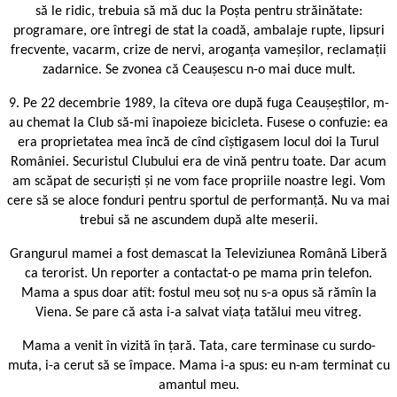
să le ridic, trebuia să mă duc la Poșta pentru străinătate:
programare, ore întregi de stat la coadă, ambalaje rupte, lipsuri
frecvente, vacarm, crize de nervi, aroganța vameșilor, reclamații
zadarnice. Se zvonea că Ceaușescu n-o mai duce mult.
9. Pe 22 decembrie 1989, la cîteva ore după fuga Ceaușeștilor, m-
au chemat la Club să-mi înapoieze bicicleta. Fusese o confuzie: ea
era proprietatea mea încă de cînd cîștigasem locul doi la Turul
României. Securistul Clubului era de vină pentru toate. Dar acum
am scăpat de securiști și ne vom face propriile noastre legi. Vom
cere să se aloce fonduri pentru sportul de performanță. Nu va mai
trebui să ne ascundem după alte meserii.
Grangurul mamei a fost demascat la Televiziunea Română Liberă
ca terorist. Un reporter a contactat-o pe mama prin telefon.
Mama a spus doar atît: fostul meu soț nu s-a opus să rămîn la
Viena. Se pare că asta i-a salvat viața tatălui meu vitreg.
Mama a venit în vizită în țară. Tata, care terminase cu surdo-
muta, i-a cerut să se împace. Mama i-a spus: eu n-am terminat cu
amantul meu.