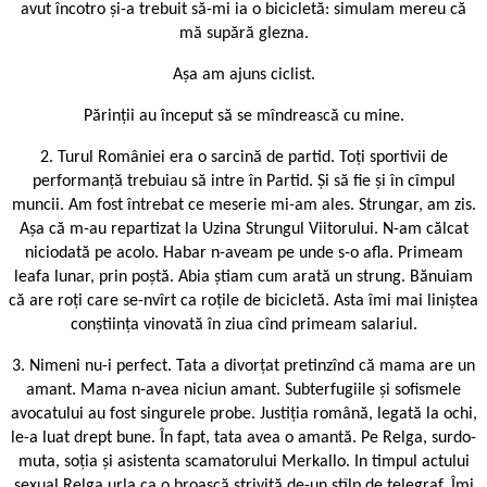
avut încotro și-a trebuit să-mi ia o bicicletă: simulam mereu că
mă supără glezna.
Așa am ajuns ciclist.
Părinții au început să se mîndrească cu mine.
2. Turul României era o sarcină de partid. Toți sportivii de
performanță trebuiau să intre în Partid. Și să fie și în cîmpul
muncii. Am fost întrebat ce meserie mi-am ales. Strungar, am zis.
Așa că m-au repartizat la Uzina Strungul Viitorului. N-am călcat
niciodată pe acolo. Habar n-aveam pe unde s-o afla. Primeam
leafa lunar, prin poștă. Abia știam cum arată un strung. Bănuiam
că are roți care se-nvîrt ca roțile de bicicletă. Asta îmi mai liniștea
conștiința vinovată în ziua cînd primeam salariul.
3. Nimeni nu-i perfect. Tata a divorțat pretinzînd că mama are un
amant. Mama n-avea niciun amant. Subterfugiile și sofismele
avocatului au fost singurele probe. Justiția română, legată la ochi,
le-a luat drept bune. În fapt, tata avea o amantă. Pe Relga, surdo-
muta, soția și asistenta scamatorului Merkallo. In timpul actului
sexual Relga urla ca o broască strivită de-un stîlp de telegraf. Îmi