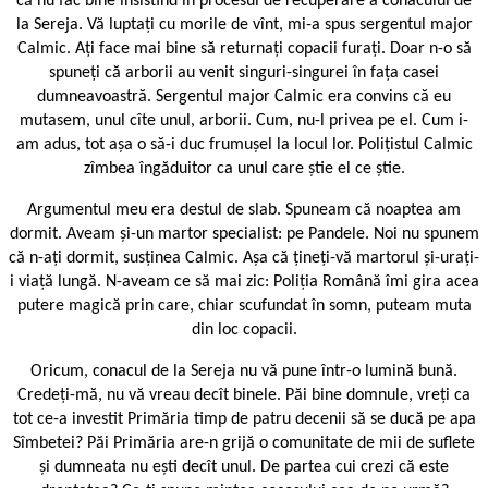
că nu fac bine insistînd în procesul de recuperare a conacului de
la Sereja. Vă luptați cu morile de vînt, mi-a spus sergentul major
Calmic. Ați face mai bine să returnați copacii furați. Doar n-o să
spuneți că arborii au venit singuri-singurei în fața casei
dumneavoastră. Sergentul major Calmic era convins că eu
mutasem, unul cîte unul, arborii. Cum, nu-l privea pe el. Cum i-
am adus, tot așa o să-i duc frumușel la locul lor. Polițistul Calmic
zîmbea îngăduitor ca unul care știe el ce știe.
Argumentul meu era destul de slab. Spuneam că noaptea am
dormit. Aveam și-un martor specialist: pe Pandele. Noi nu spunem
că n-ați dormit, susținea Calmic. Așa că țineți-vă martorul și-urați-
i viață lungă. N-aveam ce să mai zic: Poliția Română îmi gira acea
putere magică prin care, chiar scufundat în somn, puteam muta
din loc copacii.
Oricum, conacul de la Sereja nu vă pune într-o lumină bună.
Credeți-mă, nu vă vreau decît binele. Păi bine domnule, vreți ca
tot ce-a investit Primăria timp de patru decenii să se ducă pe apa
Sîmbetei? Păi Primăria are-n grijă o comunitate de mii de suflete
și dumneata nu ești decît unul. De partea cui crezi că este