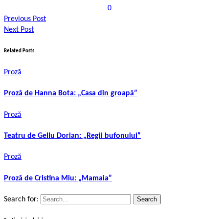
0
Previous Post
Next Post
Related Posts
Proză
Proză de Hanna Bota: „Casa din groapă”
Proză
Teatru de Gellu Dorian: „Regii bufonului”
Proză
Proză de Cristina Miu: „Mamaia”
Search for: