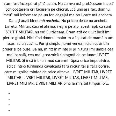
n-am fost încorporat pînă acum. Nu cumva mă prefăcusem inapt?
Șchiopătasem ori făcusem pe chiorul, „că unii așa fac, domnul
meu“ mă informase pe-un ton degajat maiorul care mă ancheta.
Da, ați auzit bine:
mă ancheta.
Nu pricep de ce nu ancheta
Livretul Militar, căci el afirma, negru pe alb, acest fapt: că sunt
SCUTIT MILITAR, nu eu! Eu tăceam. Eram atît de uluit încît îmi
pierise graiul. Nici cînd domnul maior m-a înjurat de mamă n-am
scos niciun cuvînt. Pur și simplu nu-mi venea niciun cuvînt în
creier și pe buze. Ba nu, mint! În minte și prin gură îmi umbla cea
mai banală, cea mai groaznică sintagmă de pe lume: LIVRET
MILITAR. Și încă într-un mod care-mi răpea orice împotrivire,
adică într-o furibundă cavalcadă fără niciun țel și fără oprire,
care-mi golise mintea de orice altceva: LIVRET MILITAR, LIVRET
MILITAR, LIVRET MILITAR, LIVRET MILITAR, LIVRET MILITAR,
LIVRET MILITAR, LIVRET MILITAR pînă la sfîrșitul timpurilor…