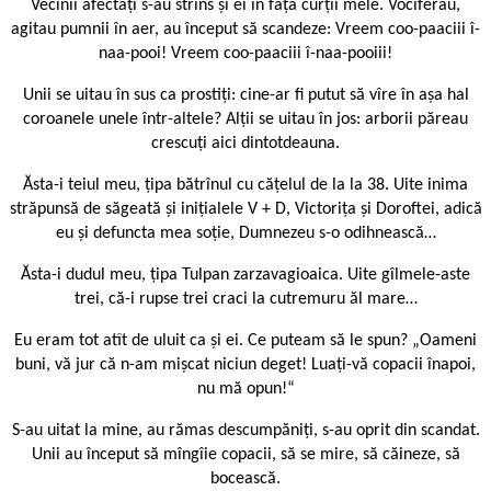
Vecinii afectați s-au strîns și ei în fața curții mele. Vociferau,
agitau pumnii în aer, au început să scandeze: Vreem coo-paaciii î-
naa-pooi! Vreem coo-paaciii î-naa-pooiii!
Unii se uitau în sus ca prostiți: cine-ar fi putut să vîre în așa hal
coroanele unele într-altele? Alții se uitau în jos: arborii păreau
crescuți aici dintotdeauna.
Ăsta-i teiul meu, țipa bătrînul cu cățelul de la la 38. Uite inima
străpunsă de săgeată și inițialele V + D, Victorița și Doroftei, adică
eu și defuncta mea soție, Dumnezeu s-o odihnească…
Ăsta-i dudul meu, țipa Tulpan zarzavagioaica. Uite gîlmele-aste
trei, că-i rupse trei craci la cutremuru ăl mare…
Eu eram tot atît de uluit ca și ei. Ce puteam să le spun? „Oameni
buni, vă jur că n-am mișcat niciun deget! Luați-vă copacii înapoi,
nu mă opun!“
S-au uitat la mine, au rămas descumpăniți, s-au oprit din scandat.
Unii au început să mîngîie copacii, să se mire, să căineze, să
bocească.