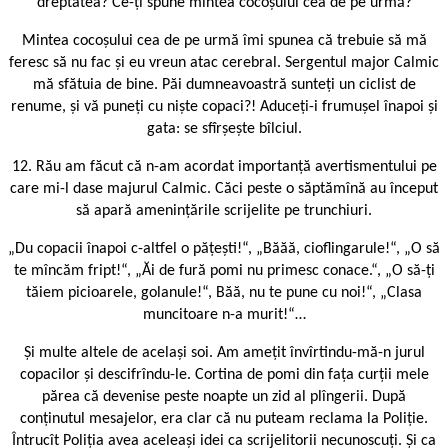
dreptatea? Ce-ți spune mintea cocoșului cea de pe urmă?
Mintea cocoșului cea de pe urmă îmi spunea că trebuie să mă
feresc să nu fac și eu vreun atac cerebral. Sergentul major Calmic
mă sfătuia de bine. Păi dumneavoastră sunteți un ciclist de
renume, și vă puneți cu niște copaci?! Aduceți-i frumușel înapoi și
gata: se sfîrșește bîlciul.
12. Rău am făcut că n-am acordat importanță avertismentului pe
care mi-l dase majurul Calmic. Căci peste o săptămînă au început
să apară amenințările scrijelite pe trunchiuri.
„Du copacii înapoi c-altfel o pățești!“, „Băăă, cioflingarule!“, „O să
te mîncăm fript!“, „Ăi de fură pomi nu primesc conace.“, „O să-ți
tăiem picioarele, golanule!“, Băă, nu te pune cu noi!“, „Clasa
muncitoare n-a murit!“…
Și multe altele de același soi. Am amețit învîrtindu-mă-n jurul
copacilor și descifrîndu-le. Cortina de pomi din fața curții mele
părea că devenise peste noapte un zid al plîngerii. După
conținutul mesajelor, era clar că nu puteam reclama la Poliție.
Întrucît Poliția avea aceleași idei ca scrijelitorii necunoscuți. Și ca