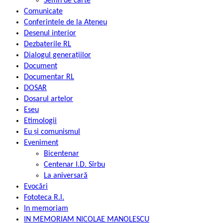
Semn de carte
Comunicate
Conferintele de la Ateneu
Desenul interior
Dezbaterile RL
Dialogul generațiilor
Document
Documentar RL
DOSAR
Dosarul artelor
Eseu
Etimologii
Eu și comunismul
Eveniment
Bicentenar
Centenar I.D. Sîrbu
La aniversară
Evocări
Fototeca R.l.
In memoriam
IN MEMORIAM NICOLAE MANOLESCU