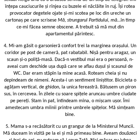
înțepa cauciucurile și rînjea cu buzele ei năclăite în ruj. Își rotea
provocator degetele ojate și-mi scotea pe loc din ureche un
cartonaș pe care scrisese
Mă, strungarul Partidului, mă…
în timp
ce-mi făcea semne obscene. A trebuit să mă mut din
apartamentul părintesc.
4. Mi-am găsit o garsonieră confort trei la marginea orașului. Un
coridor pe post de cameră, pat rabatabil. Nișă pentru aragaz, un
scaun și-o poliță-masă. Dacă-n vestibul mai era o persoană, n-
aveai cum deschide ușa după care se aflau dușul și scaunul de
WC. Dar eram stăpîn la mine acasă. Roteam cheia și nu
depindeam de nimeni. Acesta-i un sentiment liniștitor. Bicicleta o
agățam vertical, de ghidon, la unica fereastră. Bătusem un piron
sus, în cercevea. În zilele cu soare spițele aruncau umbre ciudate
pe pereți. Stam în pat, întindeam mîna, o mișcam ușor. Îmi
amestecam umbra mîinii printre umbrele spițelor. Mă simțeam
bine.
5. Mama s-a recăsătorit cu un grangur de la Ministerul Muncii.
Mă duceam în vizită pe la ei și mă primeau bine. Aveam douăzeci