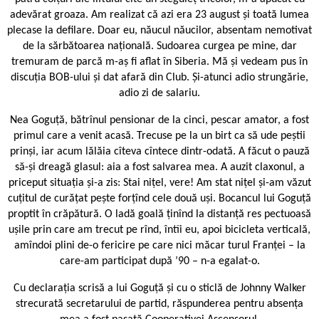
adevărat groaza. Am realizat că azi era 23 august și toată lumea
plecase la defilare. Doar eu, năucul năucilor, absentam nemotivat
de la sărbătoarea națională. Sudoarea curgea pe mine, dar
tremuram de parcă m-aș fi aflat în Siberia. Mă și vedeam pus în
discuția BOB-ului și dat afară din Club. Și-atunci adio strungărie,
adio zi de salariu.
Nea Goguță, bătrînul pensionar de la cinci, pescar amator, a fost
primul care a venit acasă. Trecuse pe la un birt ca să ude peștii
prinși, iar acum lălăia cîteva cîntece dintr-odată. A făcut o pauză
să-și dreagă glasul: aia a fost salvarea mea. A auzit claxonul, a
priceput situația și-a zis: Stai nițel, vere! Am stat nițel și-am văzut
cuțitul de curățat pește forțînd cele două uși. Bocancul lui Goguță
proptit în crăpătură. O ladă goală ținînd la distanță res ­pectuoasă
ușile prin care am trecut pe rînd, întîi eu, apoi bicicleta verticală,
amîndoi plini de-o fericire pe care nici măcar turul Franței – la
care-am participat după ’90 – n-a egalat-o.
Cu declarația scrisă a lui Goguță și cu o sticlă de Johnny Walker
strecurată secretarului de partid, răspunderea pentru absența