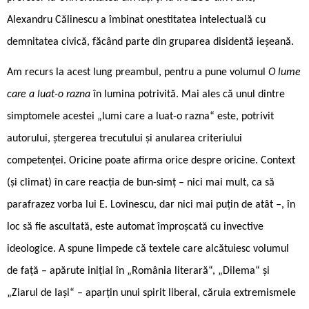
Alexandru Călinescu a îmbinat onestitatea intelectuală cu
demnitatea civică, făcând parte din gruparea disidentă ieșeană.
Am recurs la acest lung preambul, pentru a pune volumul
O lume
care a luat-o razna
în lumina potrivită. Mai ales că unul dintre
simptomele acestei „lumi care a luat-o razna“ este, potrivit
autorului, ștergerea trecutului și anularea criteriului
competenței. Oricine poate afirma orice despre oricine. Context
(și climat) în care reacția de bun-simț – nici mai mult, ca să
parafrazez vorba lui E. Lovinescu, dar nici mai puțin de atât –, în
loc să fie ascultată, este automat împroșcată cu invective
ideologice. A spune limpede că textele care alcătuiesc volumul
de față – apărute inițial în „România literară“, „Dilema“ și
„Ziarul de Iași“ – aparțin unui spirit liberal, căruia extremismele