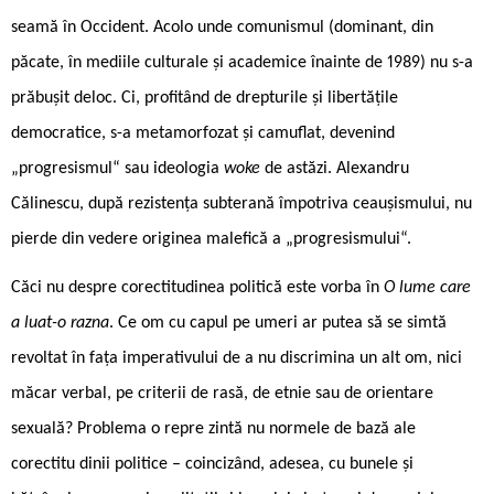
seamă în Occident. Acolo unde comunismul (dominant, din
păcate, în mediile culturale și academice înainte de 1989) nu s-a
prăbușit deloc. Ci, profitând de drepturile și libertățile
democratice, s-a metamorfozat și camuflat, devenind
„progresismul“ sau ideologia
woke
de astăzi. Alexandru
Călinescu, după rezistența subterană împotriva ceaușismului, nu
pierde din vedere originea malefică a „progresismului“.
Căci nu despre corectitudinea politică este vorba în
O lume care
a luat-o razna
. Ce om cu capul pe umeri ar putea să se simtă
revoltat în fața imperativului de a nu discrimina un alt om, nici
măcar verbal, pe criterii de rasă, de etnie sau de orientare
sexuală? Problema o repre ­zintă nu normele de bază ale
corectitu ­dinii politice – coincizând, adesea, cu bunele și