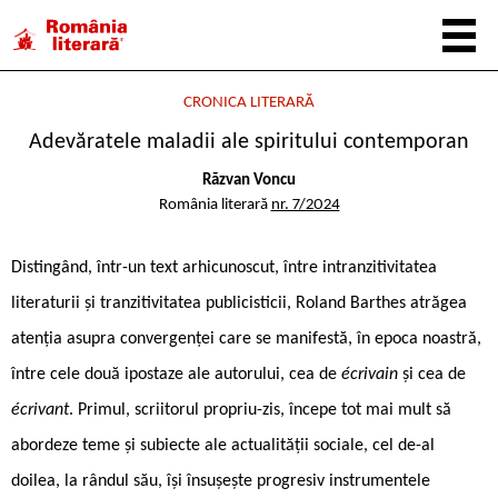
CRONICA LITERARĂ
Adevăratele maladii ale spiritului contemporan
Răzvan Voncu
România literară
nr. 7/2024
Distingând, într-un text arhicunoscut, între intranzitivitatea
literaturii și tranzitivitatea publicisticii, Roland Barthes atrăgea
atenția asupra convergenței care se manifestă, în epoca noastră,
între cele două ipostaze ale autorului, cea de
écrivain
și cea de
écrivant
. Primul, scriitorul propriu-zis, începe tot mai mult să
abordeze teme și subiecte ale actualității sociale, cel de-al
doilea, la rândul său, își însușește progresiv instrumentele