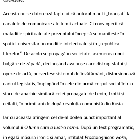
televizate.
Aceasta nu se datorează faptului că autorul n-ar fi „branșat“ la
canalele de comunicare ale lumii actuale. Ci convingerii că
maladiile spirituale ale prezentului încep să se manifeste în
spațiul universitar, în mediile intelectuale și în „republica
literelor“. De acolo se propagă în societate, asemenea unui
bulgăre de zăpadă, declanșând avalanșe care distrug statui și
opere de artă, pervertesc sistemul de învățământ, distorsionează
cadrul legislativ, împingând în cele din urmă corpul social într-o
stare de anarhie similară celei propagate de Lenin, Troțki și
ceilalți, în primii ani de după revoluția comunistă din Rusia.
Iar cu aceasta atingem cel de-al doilea punct important al
volumului
O lume care a luat-o razna
. După un text programatic,
în egală măsură ironic și amar, intitulat
Prostologhicon woke
,