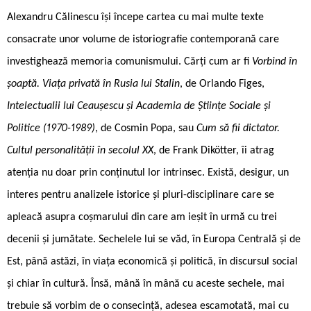
Alexandru Călinescu își începe cartea cu mai multe texte
consacrate unor volume de istoriografie contemporană care
investighează memoria comunismului. Cărți cum ar fi
Vorbind în
șoaptă. Viața privată în Rusia lui Stalin
, de Orlando Figes,
Intelectualii lui Ceaușescu și Academia de Științe Sociale și
Politice (1970-1989)
, de Cosmin Popa, sau
Cum să fii dictator.
Cultul personalității în secolul XX
, de Frank Dikötter, îi atrag
atenția nu doar prin conținutul lor intrinsec. Există, desigur, un
interes pentru analizele istorice și pluri-disciplinare care se
apleacă asupra coșmarului din care am ieșit în urmă cu trei
decenii și jumătate. Sechelele lui se văd, în Europa Centrală și de
Est, până astăzi, în viața economică și politică, în discursul social
și chiar în cultură. Însă, mână în mână cu aceste sechele, mai
trebuie să vorbim de o consecință, adesea escamotată, mai cu