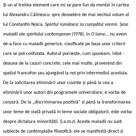
Și un al treilea element care mi se pare fun da ­mental în cartea
lui Alexandru Călinescu: spre deosebire de mai vechiul volum al
lui Constantin Noica,
Spiritul românesc la cumpătul vremii. Șase
maladii ale spiritului contemporan
(1978), în
O lume…
nu avem
de-a face cu maladii generice, clasificate pe baza unor criterii
care se pot confunda. Autorul pornește, cum spuneam, întot ­
deauna de la cazuri concrete, cele mai multe, provenind din
spațiul francofon sau ajungând la noi prin intermediul acestuia.
De la solicitarea eliminării unor cuvinte și până la cea a
eliminării unor autori din programele universitare, e vorba de
cenzură. De la „discriminarea pozitivă“ și până la transformarea
unor teme de viață privată în teme sociale obligatorii, este vorba
despre dictatura minorității. Ș.a.m.d. Aceste maladii nu sunt
subiecte de contemplație filosofică: ele se manifestă direct și