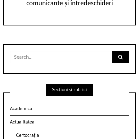
comunicante și întredeschideri
Search
for:
Secțiuni și rubrici
Academica
Actualitatea
Certocrația