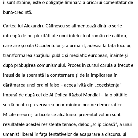
îi sunt străine, este o obligație liminară a oricărui comentator de
bună-credință.
Cartea lui Alexandru Călinescu se alimentează dintr-o serie
întreagă de perplexități ale unui intelectual român de calibru,
care are școala Occidentului și a urmărit, adesea la fața locului,
transformarea spațiului public și mediatic european, înainte și
după prăbușirea comunismului. Proces în cursul căruia a trecut el
însuși de la speranță la consternare și de la implicarea în
dărâmarea unei ordini false – aceea ivită din „coexistența“
impusă de după cel de Al Doilea Război Mondial – la o bătălie
surdă pentru prezervarea unor minime norme democratice.
Micile eseuri și articole ce alcătuiesc prezentul volum sunt
rezultatele acestei rezistențe tenace, deloc „sclipicioasă“, a unui
umanist liberal în fața tentativelor de acaparare a discursului