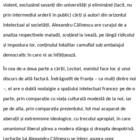
violent, excluzând savanți din universități și eliminând (tacit, nu
prin intermediul arderii în public) cărți și autori din orizontul
intelectual al societății. Alexandru Călinescu are curajul de a
analiza respectivele maladii, scoțând la iveală, pe lângă ridicolul
și impostura lor, conținutul totalitar camuflat sub ambalajul
democratic în care ni se înfățișează.
În cea de-a doua parte a cărții,
Lecturi
, eseistul face loc și unui
discurs de altă factură. Îndrăgostit de Franța – ca mulți dintre noi
–, el are o dublă nostalgie a spațiului intelectual francez: pe de-o
parte, prin comparație cu viața culturală modestă de la noi, iar
pe de alta, prin comparația prezentului, tot mai acaparat de
aberații și extremisme ideologice, cu trecutul apropiat, în care
umanismul liberal părea a modera stânga și dreapta deopotrivă.
Lecturile lui Alexandru Călinescu se întorc asupra unor