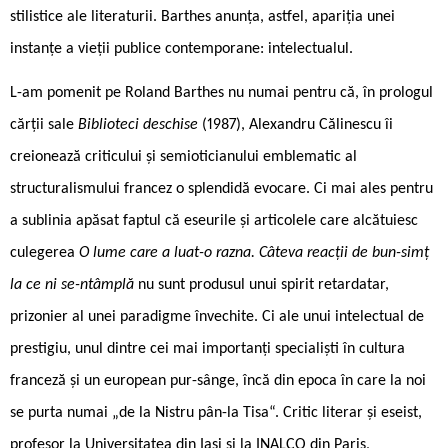
stilistice ale literaturii. Barthes anunța, astfel, apariția unei
instanțe a vieții publice contemporane: intelectualul.
L-am pomenit pe Roland Barthes nu numai pentru că, în prologul
cărții sale
Biblioteci deschise
(1987), Alexandru Călinescu îi
creionează criticului și semioticianului emblematic al
structuralismului francez o splendidă evocare. Ci mai ales pentru
a sublinia apăsat faptul că eseurile și articolele care alcătuiesc
culegerea
O lume care a luat-o razna. Câteva reacții de bun-simț
la ce ni se-ntâmplă
nu sunt produsul unui spirit retardatar,
prizonier al unei paradigme învechite. Ci ale unui intelectual de
prestigiu, unul dintre cei mai importanți specialiști în cultura
franceză și un european pur-sânge, încă din epoca în care la noi
se purta numai „de la Nistru pân-la Tisa“. Critic literar și eseist,
profesor la Universitatea din Iași și la INALCO din Paris,