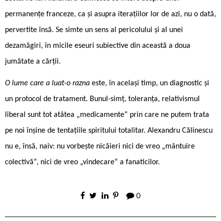
permanențe franceze, ca și asupra iterațiilor lor de azi, nu o dată,
pervertite însă. Se simte un sens al pericolului și al unei
dezamăgiri, în micile eseuri subiective din această a doua
jumătate a cărții.
O lume care a luat-o razna
este, în același timp, un diagnostic și
un protocol de tratament. Bunul-simț, toleranța, relativismul
liberal sunt tot atâtea „medicamente“ prin care ne putem trata
pe noi înșine de tentațiile spiritului totalitar. Alexandru Călinescu
nu e, însă, naiv: nu vorbește nicăieri nici de vreo „mântuire
colectivă“, nici de vreo „vindecare“ a fanaticilor.
0