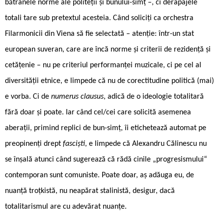
bătrânele norme ale politeții și bunului-simț –, ci derapajele
totali ­tare sub pretextul acesteia. Când soliciți ca orchestra
Filarmonicii din Viena să fie selectată – atenție: într-un stat
european suveran, care are încă norme și criterii de rezidență și
cetățenie – nu pe criteriul performanței muzicale, ci pe cel al
diversității etnice, e limpede că nu de corectitudine politică (mai)
e vorba. Ci de
numerus clausus
, adică de o ideologie totalitară
fără doar și poate. Iar când cel/cei care solicită asemenea
aberații, primind replici de bun-simț, îi etichetează automat pe
preopinenți drept
fasciști
, e limpede că Alexandru Călinescu nu
se înșală atunci când sugerează că rădă ­cinile „progresismului“
contemporan sunt comuniste. Poate doar, aș adăuga eu, de
nuanță troțkistă, nu neapărat stalinistă, desigur, dacă
totalitarismul are cu adevărat nuanțe.