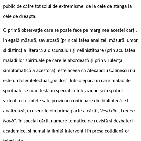
public de către tot soiul de extremisme, de la cele de stânga la
cele de dreapta.
O primă observație care se poate face pe marginea acestei cărți,
în egală măsură, savuroasă (prin calitatea analizei, măsură, umor
și distincția literară a discursului) și neliniștitoare (prin acuitatea
maladiilor spirituale pe care le abordează și prin virulența
simptomatică a acestora), este aceea că Alexandru Călinescu nu
este un teleintelectual „pe dos“. Într-o epocă în care maladiile
spirituale se manifestă în special la televiziune și în spațiul
virtual, referințele sale provin în continuare din bibliotecă. El
analizează, în eseurile din prima parte a cărții,
Vești din „Lumea
Nouă“
, în special cărți, numere tematice de revistă și dezbateri
academice, și numai la limită intervenții în presa cotidiană ori