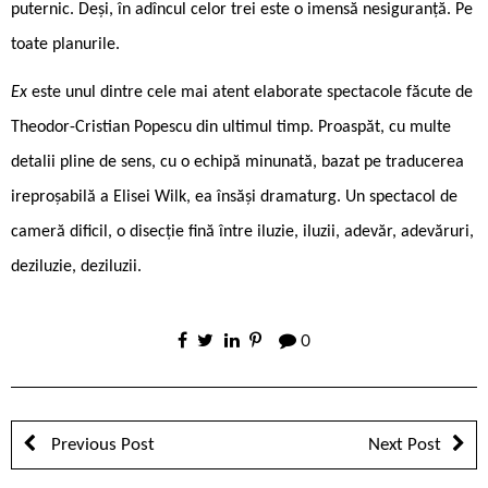
puternic. Deși, în adîncul celor trei este o imensă nesiguranță. Pe
toate planurile.
Ex
este unul dintre cele mai atent elaborate spectacole făcute de
Theodor-Cristian Popescu din ultimul timp. Proaspăt, cu multe
detalii pline de sens, cu o echipă minunată, bazat pe traducerea
ireproșabilă a Elisei Wilk, ea însăși dramaturg. Un spectacol de
cameră dificil, o disecție fină între iluzie, iluzii, adevăr, adevăruri,
deziluzie, deziluzii.
0
Previous Post
Next Post