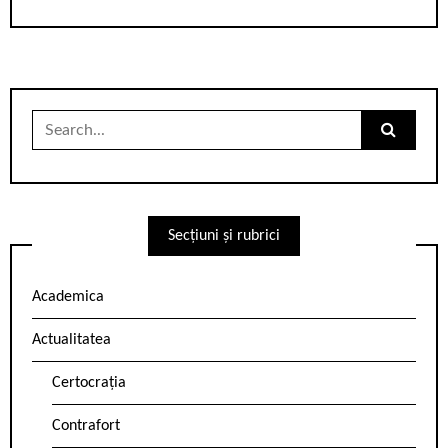
Search
for:
Secțiuni și rubrici
Academica
Actualitatea
Certocrația
Contrafort