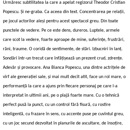
Urmăresc subtilitatea la care a apelat regizorul Theodor Cristian
Popescu. Și ne-graba. Ca aceea din text. Concentrarea pe relații,
pe jocul actorilor aleși pentru acest spectacol greu. Din toate
punctele de vedere. Pe ce este dens, dureros. Luptele, armele
care scot la vedere, foarte aproape de mine, suferințe, frustrări,
răni, traume. O coridă de sentimente, de stări. Izbucniri în lanț.
Sondări într-un trecut care înfățișează un prezent crud, zdrențe.
Adevăr și provocare. Ana Bianca Popescu, una dintre actrițele de
vîrf ale generației sale, și mai mult decît atît, face un rol mare, o
performanță la care a ajuns prin fiecare personaj pe care l-a
interpretat în ultimii ani, pe o plajă foarte mare. Cu o tehnică
perfect pusă la punct, cu un control fără fisură, cu rostire
inteligentă, cu frazare în sens, cu accente puse pe cuvîntul greu,
cu un joc secund dezvoltat în planurile de ascultare, de însoțire,