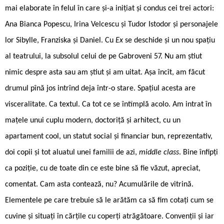
mai elaborate în felul în care și-a inițiat și condus cei trei actori:
Ana Bianca Popescu, Irina Velcescu și Tudor Istodor și personajele
lor Sibylle, Franziska și Daniel. Cu
Ex
se deschide și un nou spațiu
al teatrului, la subsolul celui de pe Gabroveni 57. Nu am știut
nimic despre asta sau am știut și am uitat. Așa încît, am făcut
drumul pînă jos intrînd deja într-o stare. Spațiul acesta are
visceralitate. Ca textul. Ca tot ce se întîmplă acolo. Am intrat în
mațele unui cuplu modern, doctoriță și arhitect, cu un
apartament cool, un statut social și financiar bun, reprezentativ,
doi copii și tot aluatul unei familii de azi,
middle class
. Bine înfipți
ca poziție, cu de toate din ce este bine să fie văzut, apreciat,
comentat. Cam asta contează, nu? Acumulările de vitrină.
Elementele pe care trebuie să le arătăm ca să fim cotați cum se
cuvine și situați în cărțile cu coperți atrăgătoare. Convenții și iar