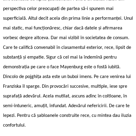
perspectiva celor preocupați de partea să-i spunem mai
superficială. Altul decît acela din prima linie a performanței. Unul
mai static, mai funcționăresc, chiar dacă datele și afirmarea
vorbesc despre altceva. Dar mai vizibil în societatea de consum.
Care te califică convenabil în clasamentul exterior, rece, lipsit de
substanță și empatie. Sigur că cel mai la îndemînă pentru
demonstrația pe care o face Mayenburg este o fostă iubită.
Dincolo de pojghița asta este un buboi imens. Pe care venirea lui
Franziska îl sparge. Din provocări succesive, multiple, iese spre
suprafață adevărul. Acela mutilat, ascuns adînc în coltloane, în
semi-întuneric, amuțit, înfundat. Adevărul nefericirii. De care te
lepezi. Pentru că șabloanele construite rece, cu mintea dau iluzia
confortului.