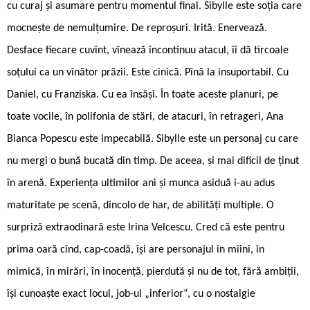
cu curaj și asumare pentru momentul final. Sibylle este soția care
mocnește de nemulțumire. De reproșuri. Irită. Enervează.
Desface fiecare cuvînt, vînează încontinuu atacul, îi dă tîrcoale
soțului ca un vînător prăzii. Este cinică. Pînă la insuportabil. Cu
Daniel, cu Franziska. Cu ea însăși. În toate aceste planuri, pe
toate vocile, în polifonia de stări, de atacuri, în retrageri, Ana
Bianca Popescu este impecabilă. Sibylle este un personaj cu care
nu mergi o bună bucată din timp. De aceea, și mai dificil de ținut
în arenă. Experiența ultimilor ani și munca asiduă i-au adus
maturitate pe scenă, dincolo de har, de abilități multiple. O
surpriză extraodinară este Irina Velcescu. Cred că este pentru
prima oară cînd, cap-coadă, își are personajul în mîini, în
mimică, în mirări, în inocență, pierdută și nu de tot, fără ambiții,
își cunoaște exact locul, job-ul „inferior“, cu o nostalgie