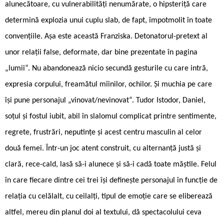
alunecătoare, cu vulnerabilități nenumărate, o hipsteriță care
determină explozia unui cuplu slab, de fapt, împotmolit în toate
convențiile. Așa este această Franziska. Detonatorul-pretext al
unor relații false, deformate, dar bine prezentate în pagina
„lumii“. Nu abandonează nicio secundă gesturile cu care intră,
expresia corpului, freamătul mîinilor, ochilor. Și muchia pe care
își pune personajul „vinovat/nevinovat“. Tudor Istodor, Daniel,
soțul și fostul iubit, abil în slalomul complicat printre sentimente,
regrete, frustrări, neputințe și acest centru masculin al celor
două femei. Într-un joc atent construit, cu alternanță justă și
clară, rece-cald, lasă să-i alunece și să-i cadă toate măștile. Felul
în care fiecare dintre cei trei își definește personajul în funcție de
relația cu celălalt, cu ceilalți, tipul de emoție care se eliberează
altfel, mereu din planul doi al textului, dă spectacolului ceva