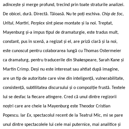
adîncește și merge profund, trecînd prin toate straturile analizei.
De obicei, dură. Directă. Tăioasă. Nu te poți eschiva.
Chip de foc,
Urîtul, Martiri, Perplex
sînt piese montate și la noi. Treptat,
Mayenburg și-a impus tipul de dramaturgie, este tradus mult,
constant, pus în scenă, a regizat și el, are priză clară și la noi,
este cunoscut pentru colaborarea lungă cu Thomas Ostermeier
ca dramaturg, pentru traducerile din Shakespeare, Sarah Kane și
Martin Crimp. Deși nu este interesat sau ahtiat după imagine,
are un tip de autoritate care vine din inteligență, vulnerabilitate,
consistență, subtilitatea discursului și o compoziție frustă. Textele
lui se desfac la fiecare atingere. Cred că unul dintre regizorii
noștri care are cheie la Mayenburg este Theodor Cristian
Popescu. Iar
Ex
, spectacolul recent de la Teatrul Mic, mi se pare
unul dintre spectacolele lui cele mai puternice, mai analitice și