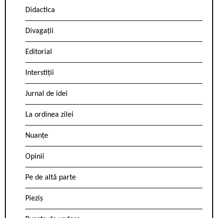
Didactica
Divagații
Editorial
Interstiții
Jurnal de idei
La ordinea zilei
Nuanțe
Opinii
Pe de altă parte
Pieziș