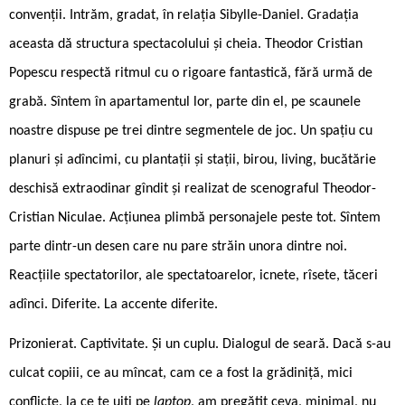
convenții. Intrăm, gradat, în relația Sibylle-Daniel. Gradația
aceasta dă structura spectacolului și cheia. Theodor Cristian
Popescu respectă ritmul cu o rigoare fantastică, fără urmă de
grabă. Sîntem în apartamentul lor, parte din el, pe scaunele
noastre dispuse pe trei dintre segmentele de joc. Un spațiu cu
planuri și adîncimi, cu plantații și stații, birou, living, bucătărie
deschisă extraodinar gîndit și realizat de scenograful Theodor-
Cristian Niculae. Acțiunea plimbă personajele peste tot. Sîntem
parte dintr-un desen care nu pare străin unora dintre noi.
Reacțiile spectatorilor, ale spectatoarelor, icnete, rîsete, tăceri
adînci. Diferite. La accente diferite.
Prizonierat. Captivitate. Și un cuplu. Dialogul de seară. Dacă s-au
culcat copiii, ce au mîncat, cam ce a fost la grădiniță, mici
conflicte, la ce te uiți pe
laptop
, am pregătit ceva, minimal, nu