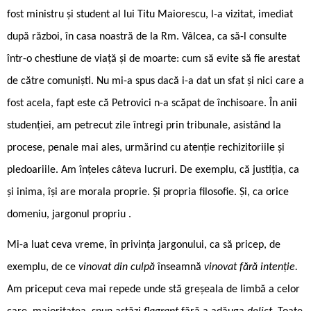
fost ministru și student al lui Titu Maiorescu, l-a vizitat, imediat
după război, în casa noastră de la Rm. Vâlcea, ca să-l consulte
într-o chestiune de viață și de moarte: cum să evite să fie arestat
de către comuniști. Nu mi-a spus dacă i-a dat un sfat și nici care a
fost acela, fapt este că Petrovici n-a scăpat de închisoare. În anii
studenției, am petrecut zile întregi prin tribunale, asistând la
procese, penale mai ales, urmărind cu atenție rechizitoriile și
pledoariile. Am înțeles câteva lucruri. De exemplu, că justiția, ca
și inima, își are morala proprie. Și propria filosofie. Și, ca orice
domeniu, jargonul propriu .
Mi-a luat ceva vreme, în privința jargonului, ca să pricep, de
exemplu, de ce
vinovat din culpă
înseamnă
vinovat fără intenție.
Am priceput ceva mai repede unde stă greșeala de limbă a celor