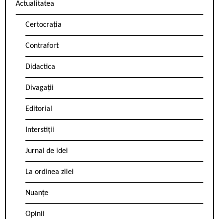
Actualitatea
Certocrația
Contrafort
Didactica
Divagații
Editorial
Interstiții
Jurnal de idei
La ordinea zilei
Nuanțe
Opinii