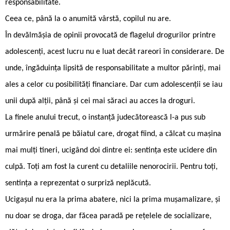
responsabilitate.
Ceea ce, până la o anumită vârstă, copilul nu are.
În devălmășia de opinii provocată de flagelul drogurilor printre
adolescenți, acest lucru nu e luat decât rareori în considerare. De
unde, îngăduința lipsită de responsabilitate a multor părinți, mai
ales a celor cu posibilități financiare. Dar cum adolescenții se iau
unii după alții, până și cei mai săraci au acces la droguri.
La finele anului trecut, o instanță judecătorească l-a pus sub
urmărire penală pe băiatul care, drogat fiind, a călcat cu mașina
mai mulți tineri, ucigând doi dintre ei: sentința este ucidere din
culpă. Toți am fost la curent cu detaliile nenorocirii. Pentru toți,
sentința a reprezentat o surpriză neplăcută.
Ucigașul nu era la prima abatere, nici la prima mușamalizare, și
nu doar se droga, dar făcea paradă pe rețelele de socializare,