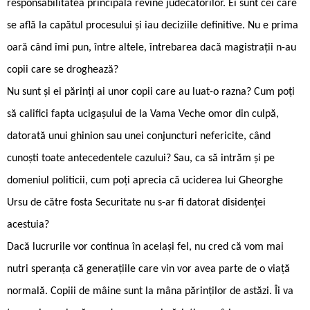
responsabilitatea principală revine judecătorilor. Ei sunt cei care
se află la capătul procesului și iau deciziile definitive. Nu e prima
oară când îmi pun, între altele, întrebarea dacă magistrații n-au
copii care se droghează?
Nu sunt și ei părinți ai unor copii care au luat-o razna? Cum poți
să califici fapta ucigașului de la Vama Veche omor din culpă,
datorată unui ghinion sau unei conjuncturi nefericite, când
cunoști toate antecedentele cazului? Sau, ca să intrăm și pe
domeniul politicii, cum poți aprecia că uciderea lui Gheorghe
Ursu de către fosta Securitate nu s-ar fi datorat disidenței
acestuia?
Dacă lucrurile vor continua în același fel, nu cred că vom mai
nutri speranța că generațiile care vin vor avea parte de o viață
normală. Copiii de mâine sunt la mâna părinților de astăzi. Îi va