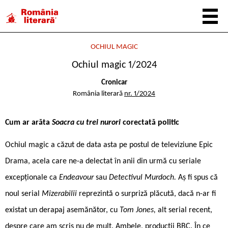
OCHIUL MAGIC
Ochiul magic 1/2024
Cronicar
România literară
nr. 1/2024
Cum ar arăta
Soacra cu trei nurori
corectată politic
Ochiul magic a căzut de data asta pe postul de televiziune Epic
Drama, acela care ne-a delectat în anii din urmă cu seriale
excepționale ca
Endeavour
sau
Detectivul Murdoch.
Aș fi spus că
noul serial
Mizerabilii
reprezintă o surpriză plăcută, dacă n-ar fi
existat un derapaj asemănător, cu
Tom Jones,
alt serial recent,
despre care am scris nu de mult. Ambele, producții BBC. În ce