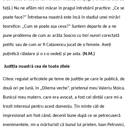
față.) Nu ne aflăm nici măcar în pragul întrebării practice: „Ce se
poate face?“ Întrebarea noastră este încă în stadiul unei mirări
teoretice: „Cum se poate așa ceva?” Suntem departe de a ne
pune problema de cum ar arăta
Soacra cu trei nurori
corectată
politic sau de cum ar fi Cațavencu jucat de o femeie. Aveți
puțintică răbdare și o s-o vedeți și pe asta.
(N.M.)
Justiția noastră cea de toate zilele
Citesc regulat articolele pe teme de justiție pe care le publică, de
două ori pe lună, în „Dilema veche”, prietenul meu Valeriu Stoica.
Bunicul meu matern, care era avocat, a fost cel dintâi care mi-a
trezit interesul pentru acest domeniu. Țin minte cât de
impresionat am fost când, decenii bune după ce se petrecuseră
evenimentele, mi-a mărturisit că bunul lui prieten, Ioan Petrovici,