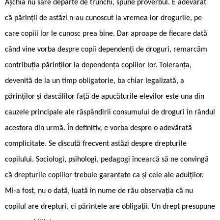
Așchia nu sare departe de trunchi, spune proverbul. E adevărat
că părinții de astăzi n-au cunoscut la vremea lor drogurile, pe
care copiii lor le cunosc prea bine. Dar aproape de fiecare dată
când vine vorba despre copii dependenți de droguri, remarcăm
contribuția părinților la dependența copiilor lor. Toleranța,
devenită de la un timp obligatorie, ba chiar legalizată, a
părinților și dascălilor față de apucăturile elevilor este una din
cauzele principale ale răspândirii consumului de droguri în rândul
acestora din urmă. În definitiv, e vorba despre o adevărată
complicitate. Se discută frecvent astăzi despre drepturile
copilului. Sociologi, psihologi, pedagogi încearcă să ne convingă
că drepturile copiilor trebuie garantate ca și cele ale adulților.
Mi-a fost, nu o dată, luată în nume de rău observația că nu
copilul are drepturi, ci părintele are obligații. Un drept presupune