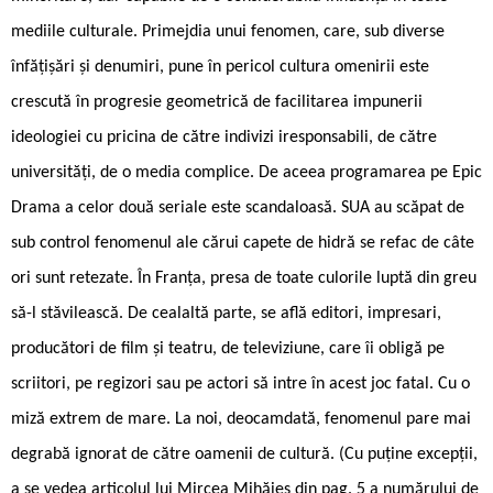
mediile culturale. Primejdia unui fenomen, care, sub diverse
înfățișări și denumiri, pune în pericol cultura omenirii este
crescută în progresie geometrică de facilitarea impunerii
ideologiei cu pricina de către indivizi iresponsabili, de către
universități, de o media complice. De aceea programarea pe Epic
Drama a celor două seriale este scandaloasă. SUA au scăpat de
sub control fenomenul ale cărui capete de hidră se refac de câte
ori sunt retezate. În Franța, presa de toate culorile luptă din greu
să-l stăvilească. De cealaltă parte, se află editori, impresari,
producători de film și teatru, de televiziune, care îi obligă pe
scriitori, pe regizori sau pe actori să intre în acest joc fatal. Cu o
miză extrem de mare. La noi, deocamdată, fenomenul pare mai
degrabă ignorat de către oamenii de cultură. (Cu puține excepții,
a se vedea articolul lui Mircea Mihăieș din pag. 5 a numărului de