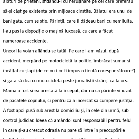
alături de prieteni, sfidându-i cu nerușinare pe cei care preferau
să-și câștige existența prin mijloace cinstite. Băiatul era unul de
bani gata, cum se știe. Părinții, care îi dădeau bani cu nemiluita,
i-au pus la dispoziție o mașină luxoasă, cu care a făcut
numeroase accidente.
Uneori la volan aflându-se tatăl. Pe care l-am văzut, după
accident, mergând pe motocicletă la poliție, îmbrăcat sumar și
încălțat cu șlapi (de ce nu i-or fi impus o ținută corespunzătoare?)
și gata să dea cu motocicleta peste jurnaliștii strânși ca la urs.
Mama a fost și ea arestată la început, dar nu ca părinte vinovat
de păcatele copilului, ci pentru că a încercat să cumpere justiția.
A fost apoi pusă sub arest la domiciliu și, în cele din urmă, sub
control judiciar. Ideea că amândoi sunt responsabili pentru felul
în care și-au crescut odrasla nu pare să intre în preocupările