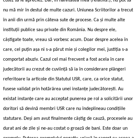
cutez să le apreciez. Dar, în naivitatea mea (relativă!), nu pot să
nu mă mir în destul de multe cazuri. Uniunea Scriitorilor a trecut
în anii din urmă prin câteva sute de procese. Ca și multe alte
instituții publice sau private din România. Nu despre ele,
câștigate toate, vreau să vorbesc acum. Doar despre acelea în
care, cel puțin așa ni s-a părut mie și colegilor mei, justiția s-a
comportat abuziv. Cazul cel mai frecvent a fost acela în care
judecătorii au crezut de cuviință să ia în considerare plângeri
referitoare la articole din Statutul USR, care, ca orice statut,
fusese validat prin hotărârea unei instanțe judecătorești. Au
existat instanțe care au acceptat punerea pe rol a solicitării unor
doritori să devină membri USR care nu îndeplineau condițiile
statutare. Deși am avut finalmente câștig de cauză, procesele au
durat ani de zile și ne-au costat o groază de bani. Este doar un