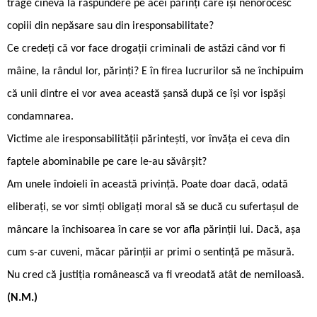
trage cineva la răspundere pe acei părinți care își nenorocesc
copiii din nepăsare sau din iresponsabilitate?
Ce credeți că vor face drogații criminali de astăzi când vor fi
mâine, la rândul lor, părinți? E în firea lucrurilor să ne închipuim
că unii dintre ei vor avea această șansă după ce își vor ispăși
condamnarea.
Victime ale iresponsabilității părintești, vor învăța ei ceva din
faptele abominabile pe care le-au săvârșit?
Am unele îndoieli în această privință. Poate doar dacă, odată
eliberați, se vor simți obligați moral să se ducă cu sufertașul de
mâncare la închisoarea în care se vor afla părinții lui. Dacă, așa
cum s-ar cuveni, măcar părinții ar primi o sentință pe măsură.
Nu cred că justiția românească va fi vreodată atât de nemiloasă.
(N.M.)