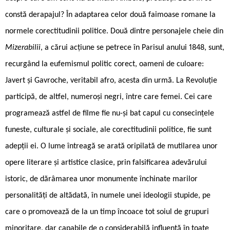
constă derapajul? În adaptarea celor două faimoase romane la
normele corectitudinii politice. Două dintre personajele cheie din
Mizerabilii
, a cărui acțiune se petrece în Parisul anului 1848, sunt,
recurgând la eufemismul politic corect, oameni de culoare:
Javert și Gavroche, veritabil afro, acesta din urmă. La Revoluție
participă, de altfel, numeroși negri, între care femei. Cei care
programează astfel de filme fie nu-și bat capul cu consecințele
funeste, culturale și sociale, ale corectitudinii politice, fie sunt
adepții ei. O lume întreagă se arată oripilată de mutilarea unor
opere literare și artistice clasice, prin falsificarea adevărului
istoric, de dărâmarea unor monumente închinate marilor
personalități de altădată, în numele unei ideologii stupide, pe
care o promovează de la un timp încoace tot soiul de grupuri
minoritare, dar capabile de o considerabilă influență în toate