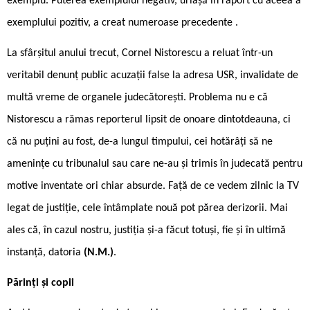
exemplu. Puterea exemplului negativ, uriașă în raport cu aceea a
exemplului pozitiv, a creat numeroase precedente .
La sfârșitul anului trecut, Cornel Nistorescu a reluat într-un
veritabil denunț public acuzații false la adresa USR, invalidate de
multă vreme de organele judecătorești. Problema nu e că
Nistorescu a rămas reporterul lipsit de onoare dintotdeauna, ci
că nu puțini au fost, de-a lungul timpului, cei hotărâți să ne
amenințe cu tribunalul sau care ne-au și trimis în judecată pentru
motive inventate ori chiar absurde. Față de ce vedem zilnic la TV
legat de justiție, cele întâmplate nouă pot părea derizorii. Mai
ales că, în cazul nostru, justiția și-a făcut totuși, fie și în ultimă
instanță, datoria
(N.M.)
.
Părinți și copii