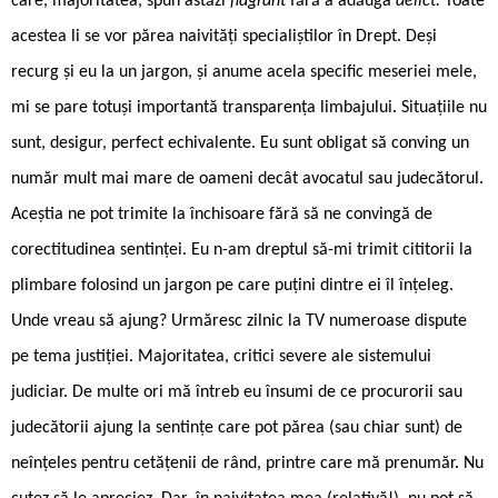
care, majoritatea, spun astăzi
flagrant
fără a adăuga
delict.
Toate
acestea li se vor părea naivități specialiștilor în Drept. Deși
recurg și eu la un jargon, și anume acela specific meseriei mele,
mi se pare totuși importantă transparența limbajului. Situațiile nu
sunt, desigur, perfect echivalente. Eu sunt obligat să conving un
număr mult mai mare de oameni decât avocatul sau judecătorul.
Aceștia ne pot trimite la închisoare fără să ne convingă de
corectitudinea sentinței. Eu n-am dreptul să-mi trimit cititorii la
plimbare folosind un jargon pe care puțini dintre ei îl înțeleg.
Unde vreau să ajung? Urmăresc zilnic la TV numeroase dispute
pe tema justiției. Majoritatea, critici severe ale sistemului
judiciar. De multe ori mă întreb eu însumi de ce procurorii sau
judecătorii ajung la sentințe care pot părea (sau chiar sunt) de
neînțeles pentru cetățenii de rând, printre care mă prenumăr. Nu