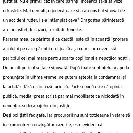
justiției. Nu e primul caz în care părinții încearcă să-și salveze
odraslele. Mai demult, o judecătoare și-a ascuns fiul vinovat de
un accident rutier. I s-a întâmplat ceva? Dragostea părintească
are, în astfel de cazuri, rezultate funeste.
Părerea mea, ca părinte și ca dascăl, este că în această ignorare
a rolului pe care părinții nu-l joacă așa cum s-ar cuveni stă
pericolul cel mai mare pentru soarta copiilor și a nepoților noștri.
De un alt pericol se face vinovată. După toate sentințele anapoda
pronunțate în ultima vreme, ne putem aștepta la condamnări și
la achitări fără nicio bază juridică. Partea bună este că opinia
publică, media, presa scrisă par mai mobilizate ca niciodată în
denunțarea derapajelor din justiție.
Deși polițiștii fac gafe, iar procurorii nu sunt totdeauna în stare să
instrumenteze convingător cazurile, este evident că