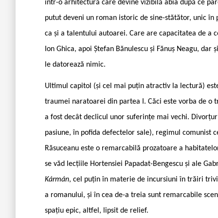
într-o arhitectură care devine vizibilă abia după ce parc
putut deveni un roman istoric de sine-stătător, unic în 
ca și a talentului autoarei. Care are capacitatea de a c
Ion Ghica, apoi Ștefan Bănulescu și Fănuș Neagu, dar și
le datorează nimic.
Ultimul capitol (și cel mai puțin atractiv la lectură) e
traumei naratoarei din partea I. Căci este vorba de o 
a fost decât declicul unor suferințe mai vechi. Divorțuri
pasiune, în pofida defectelor sale), regimul comunist 
Răsuceanu este o remarcabilă prozatoare a habitatelor și 
se văd lecțiile Hortensiei Papadat-Bengescu și ale Ga
Kármán
, cel puțin în materie de incursiuni în trăiri tri
a romanului, și în cea de-a treia sunt remarcabile sce
spațiu epic, altfel, lipsit de relief.