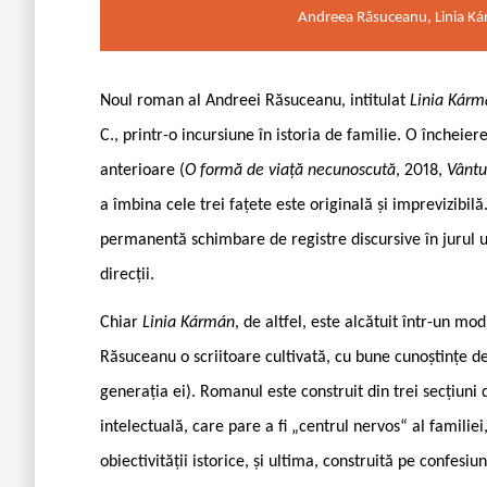
Andreea Răsuceanu, Linia Kár
Noul roman al Andreei Răsuceanu, intitulat
Linia Kárm
C., printr-o incursiune în istoria de familie. O încheie
anterioare (
O formă de viață necunoscută
, 2018,
Vântu
a îmbina cele trei fațete este originală și imprevizibilă.
permanentă schimbare de registre discursive în jurul u
direcții.
Chiar
Linia Kármán
, de altfel, este alcătuit într-un m
Răsuceanu o scriitoare cultivată, cu bune cunoștințe de
generația ei). Romanul este construit din trei secțiuni 
intelectuală, care pare a fi „centrul nervos“ al familiei
obiectivității istorice, și ultima, construită pe confesi