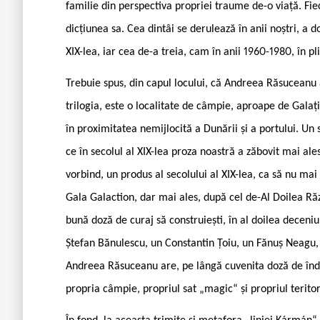
familie din perspectiva propriei traume de-o viață. Fiec
dicțiunea sa. Cea dintâi se derulează în anii noștri, a 
XIX-lea, iar cea de-a treia, cam în anii 1960-1980, în 
Trebuie spus, din capul locului, că Andreea Răsuceanu are
trilogia, este o localitate de câmpie, aproape de Gala
în proximitatea nemijlocită a Dunării și a portului. Un 
ce în secolul al XIX-lea proza noastră a zăbovit mai al
vorbind, un produs al secolului al XIX-lea, ca să nu ma
Gala Galaction, dar mai ales, după cel de-Al Doilea Răzb
bună doză de curaj să construiești, în al doilea deceniu 
Ștefan Bănulescu, un Constantin Țoiu, un Fănuș Neagu, 
Andreea Răsuceanu are, pe lângă cuvenita doză de îndrăz
propria câmpie, propriul sat „magic“ și propriul teritori