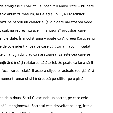
de emigrase cu părinții la începutul anilor 1990 – nu pare
tr-o anumită măsură, la Galați și în C., a rădăcinilor
izează pe parcursul călătoriei (și din care naratoarea vede
t cazul, nu reprezintă acel „manuscris“ proustian care
riei pierdute. În mod straniu – poate că Andreea Răsuceanu
 deloc evident –, cea pe care călătoria înapoi, în Galați
ste chiar „ghidul“, adică naratoarea. Ea este cea care se
ținând însăși relatarea călătoriei. Se poate ca Iana să fi
 focalizarea relatării asupra clișeelor actuale (de „tânără
 moment romanul și-l îndreaptă pe cititor pe o pistă
cea de-a doua. Satul C. ascunde un secret, pe care cele
că îl menționează. Secretul este dezvoltat pe larg, într-o