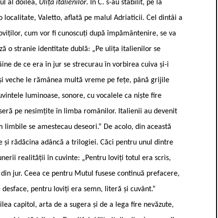
ul al doilea,
Ulița italienilor
. În C. s-au stabilit, pe la
 localitate, Valetto, aflată pe malul Adriaticii. Cel dintâi a
Ioviților, cum vor fi cunoscuți după împământenire, se va
 o stranie identitate dublă: „Pe ulița italienilor se
ne de ce era în jur se strecurau în vorbirea cuiva și-i
și veche le rămânea multă vreme pe fețe, până grijile
cuvintele luminoase, sonore, cu vocalele ca niște fire
seră pe nesimțite în limba românilor. Italienii au devenit
um limbile se amestecau deseori.“ De acolo, din această
 și rădăcina adâncă a trilogiei. Căci pentru unul dintre
rii realității în cuvinte: „Pentru Ioviți totul era scris,
a din jur. Ceea ce pentru Mutul fusese continuă prefacere,
e desface, pentru Ioviți era semn, literă și cuvânt.“
ea capitol, arta de a sugera și de a lega fire nevăzute,