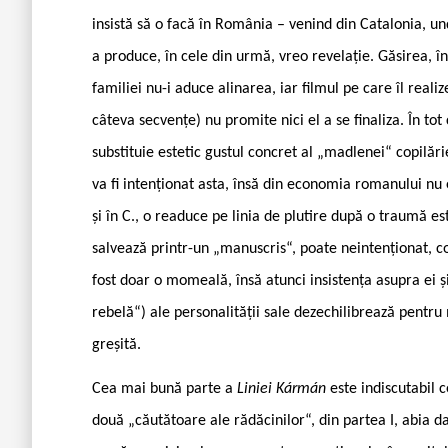
insistă să o facă în România – venind din Catalonia, un
a produce, în cele din urmă, vreo revelație. Găsirea, în
familiei nu-i aduce alinarea, iar filmul pe care îl real
câteva secvențe) nu promite nici el a se finaliza. În to
substituie estetic gustul concret al „madlenei“ copilă
va fi intenționat asta, însă din economia romanului nu e
și în C., o readuce pe linia de plutire după o traumă e
salvează printr-un „manuscris“, poate neintenționat, con
fost doar o momeală, însă atunci insistența asupra ei și
rebelă“) ale personalității sale dezechilibrează pentru
greșită.
Cea mai bună parte a
Liniei Kármán
este indiscutabil 
două „căutătoare ale rădăcinilor“, din partea I, abia da