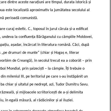
are dintre aceste narațiuni are timpul, durata istorică și
doua este localizată aproximativ la jumătatea secolului al
plină perioadă comunistă.
 curaj estetic. C., toposul în jurul căruia și-a edificat
ți, undeva la confluența Bărăganului cu câmpiile Moldovei,
spațiu, așadar, încărcat în literatura română. Căci, după
es „pe drumuri de munte“ (chiar și Hogaș e, literar
i vorbim de Creangă), în secolul trecut ea a coborât – prin
oi Mondial, prin șaizeciști – la câmpie. Îți trebuie o
din mileniul III, pe teritoriul pe care s-au înstăpânit un
ba chiar și uitatul pe nedrept, azi, Tudor Dumitru Savu.
neală, și mijloacele scriitoricești de a-și delimita
u, în egală măsură, al rădăcinilor și al iluziei.