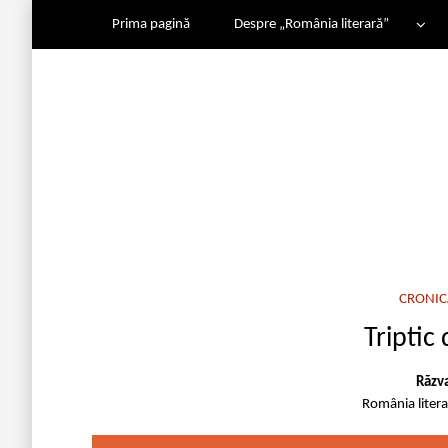
Prima pagină
Despre „România literară”
CRONIC
Triptic 
Răzv
România liter