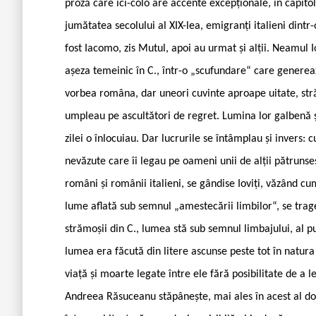
proză care ici-colo are accente excepționale, în capitol
jumătatea secolului al XIX-lea, emigranți italieni dintr-o
fost Iacomo, zis Mutul, apoi au urmat și alții. Neamul 
așeza temeinic în C., într-o „scufundare“ care generează
vorbea româna, dar uneori cuvinte aproape uitate, străi
umpleau pe ascultători de regret. Lumina lor galbenă 
zilei o înlocuiau. Dar lucrurile se întâmplau și invers: 
nevăzute care îi legau pe oameni unii de alții pătrunse
români și românii italieni, se gândise Ioviți, văzând c
lume aflată sub semnul „amestecării limbilor“, se trage
strămoșii din C., lumea stă sub semnul limbajului, al pune
lumea era făcută din litere ascunse peste tot în natur
viață și moarte legate între ele fără posibilitate de a l
Andreea Răsuceanu stăpânește, mai ales în acest al doil