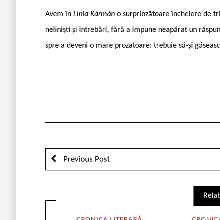
Avem în
Linia Kármán
o surprinzătoare încheiere de t
neliniști și întrebări, fără a impune neapărat un răsp
spre a deveni o mare prozatoare: trebuie să-și găseasc
Previous Post
Relat
CRONICA LITERARĂ
CRONIC