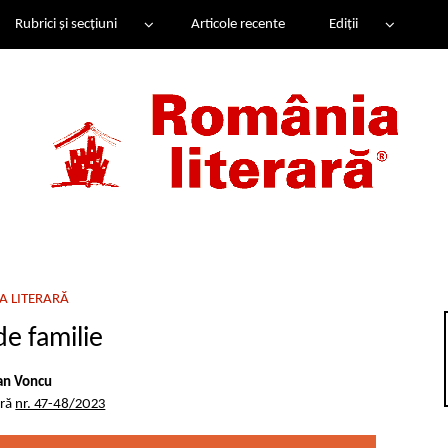
Rubrici și secțiuni
Articole recente
Ediții
A LITERARĂ
de familie
an Voncu
ară
nr. 47-48/2023