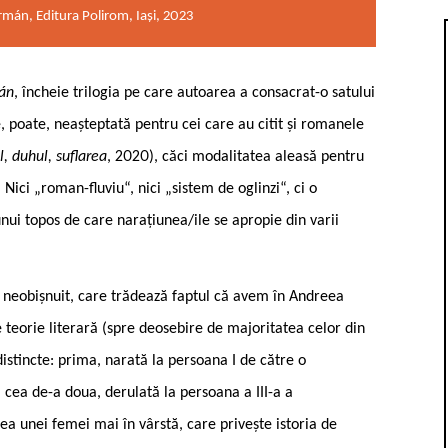
mán, Editura Polirom, Iași, 2023
án
, încheie trilogia pe care autoarea a consacrat-o satului
re, poate, neașteptată pentru cei care au citit și romanele
l, duhul, suflarea
, 2020), căci modalitatea aleasă pentru
 Nici „roman-fluviu“, nici „sistem de oglinzi“, ci o
nui topos de care narațiunea/ile se apropie din varii
od neobișnuit, care trădează faptul că avem în Andreea
 teorie literară (spre deosebire de majoritatea celor din
distincte: prima, narată la persoana I de către o
, cea de-a doua, derulată la persoana a III-a a
unea unei femei mai în vârstă, care privește istoria de