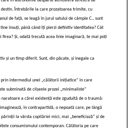
“, care în astronomie desparte atmosfera terestră de
 destin. Întrebările la care prozatoarea trimite, cu
manul de față, se leagă în jurul satului de câmpie C., sunt
ne însuți, până când îți pierzi definitiv identitatea? Cât
i firea? Și, odată trecută acea linie imaginară, te mai poți
v și un timp diferit. Sunt, din păcate, și inegale ca
rin intermediul unei „călătorii inițiatice“ în care
ste subminată de clișeele prozei „minimaliste“
aratoare a cărei existență este zguduită de o traumă:
 imaginează, în contrapartidă, o nepoată care, pe lângă
ărinții la vârsta copilăriei mici, mai „beneficiază“ și de
 ispitele consumismului contemporan. Călătoria pe care