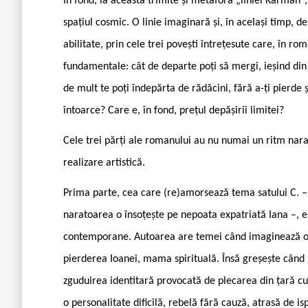
În fond, la aceasta trimite și metafora „liniei Kármán
spațiul cosmic. O linie imaginară și, în același timp, de
abilitate, prin cele trei povești întrețesute care, în ro
fundamentale: cât de departe poți să mergi, ieșind din ti
de mult te poți îndepărta de rădăcini, fără a-ți pierde ș
întoarce? Care e, în fond, prețul depășirii limitei?
Cele trei părți ale romanului au nu numai un ritm narati
realizare artistică.
Prima parte, cea care (re)amorsează tema satului C. – p
naratoarea o însoțește pe nepoata expatriată Iana –, e
contemporane. Autoarea are temei când imaginează o n
pierderea Ioanei, mama spirituală. Însă greșește când
zguduirea identitară provocată de plecarea din țară cu p
o personalitate dificilă, rebelă fără cauză, atrasă de