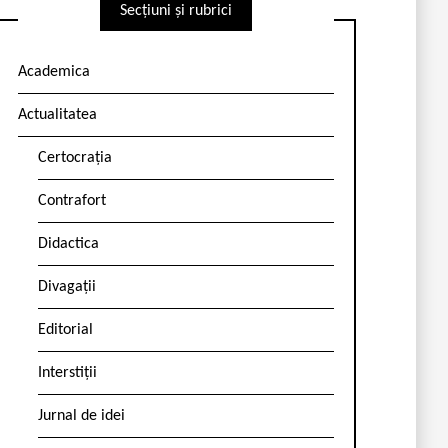
Secțiuni și rubrici
Academica
Actualitatea
Certocrația
Contrafort
Didactica
Divagații
Editorial
Interstiții
Jurnal de idei