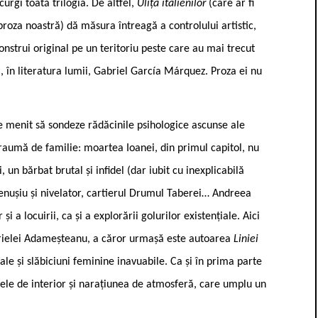
urgi toată trilogia. De altfel,
Ulița italienilor
(care ar fi
proza noastră) dă măsura întreagă a controlului artistic,
onstrui original pe un teritoriu peste care au mai trecut
, în literatura lumii, Gabriel García Márquez. Proza ei nu
ste menit să sondeze rădăcinile psihologice ascunse ale
traumă de familie: moartea Ioanei, din primul capitol, nu
, un bărbat brutal și infidel (dar iubit cu inexplicabilă
cenușiu și nivelator, cartierul Drumul Taberei… Andreea
a locuirii, ca și a explorării golurilor existențiale. Aici
brielei Adameșteanu, a căror urmașă este autoarea
Liniei
viale și slăbiciuni feminine inavuabile. Ca și în prima parte
nele de interior și narațiunea de atmosferă, care umplu un