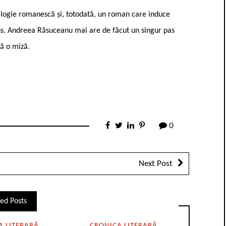
rilogie romanescă și, totodată, un roman care induce
uns. Andreea Răsuceanu mai are de făcut un singur pas
ă o miză.
0
Next Post
ed Posts
A LITERARĂ
CRONICA LITERARĂ