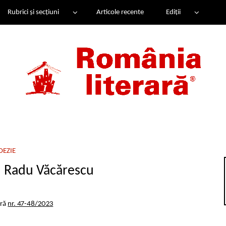
Rubrici și secțiuni
Articole recente
Ediții
OEZIE
 Radu Văcărescu
ară
nr. 47-48/2023