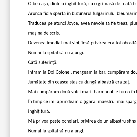
O bea așa, dintr-o înghițitură, cu o grimasă de toată 
Arunca fiola spartă în buzunarul fulgarinului bleumarin
Traducea pe atunci Joyce, avea nevoie să fie treaz, pl
mașina de scris.
Devenea imediat mai vioi, însă privirea era tot obosită
Numai la spital să nu ajungi.
Câtă suferință.
Intram la Doi Colonei, mergeam la bar, cumpăram două 
Jumătate din ceașca stas cu dungă albastră era zaț.
Mai cumpăram două votci mari, barmanul le turna în bo
În timp ce îmi aprindeam o țigară, maestrul mai spărgea
înghițitură.
Mă privea peste ochelari, privirea de un albastru stin
Numai la spital să nu ajungi.