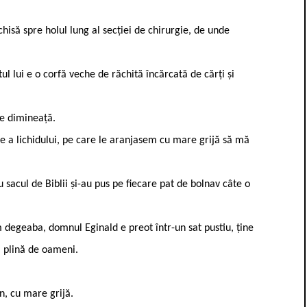
chisă spre holul lung al secției de chirurgie, de unde
tul lui e o corfă veche de răchită încărcată de cărți și
de dimineață.
e a lichidului, pe care le aranjasem cu mare grijă să mă
 sacul de Biblii și-au pus pe fiecare pat de bolnav câte o
m degeaba, domnul Eginald e preot într-un sat pustiu, ține
ca plină de oameni.
n, cu mare grijă.