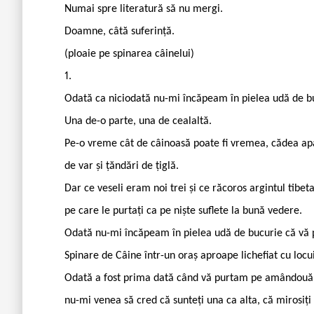
Numai spre literatură să nu mergi.
Doamne, câtă suferință.
(ploaie pe spinarea câinelui)
1.
Odată ca niciodată nu-mi încăpeam în pielea udă de b
Una de-o parte, una de cealaltă.
Pe-o vreme cât de câinoasă poate fi vremea, cădea apa 
de var și țăndări de țiglă.
Dar ce veseli eram noi trei și ce răcoros argintul tibeta
pe care le purtați ca pe niște suflete la bună vedere.
Odată nu-mi încăpeam în pielea udă de bucurie că vă 
Spinare de Câine într-un oraș aproape lichefiat cu locui
Odată a fost prima dată când vă purtam pe amândouă o
nu-mi venea să cred că sunteți una ca alta, că mirosiți la