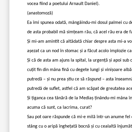
vocea fiind a poetului Arnault Daniel).
(anastomoză)
Ea îmi spunea odată, mângâindu-mi dosul palmei cu deget
de asta probabil mă simțeam rău, că acel rău era de fa
Și mi-am amintit că altădată chiar despre asta mi-a vo
așezat ca un nod în stomac și a făcut acolo implozie ca
Și că de asta am ajuns la spital, la urgență și apoi sub
cuțit fin din mâna fină cu degete lungi și vinișoare alb
putredă – și nu prea știu ce să răspund – asta înseam
putredă de suflet, astfel că am scăpat de greutatea a
Și țiganca cea tânără de la Mediaș ținându-mi mâna în 
acuma că sunt, ca lacrima, curat?
Sau pot oare răspunde că mi-e milă într-un anume fel 
stâng cu o aripă înghețată bocnă și cu cealaltă înjumăt