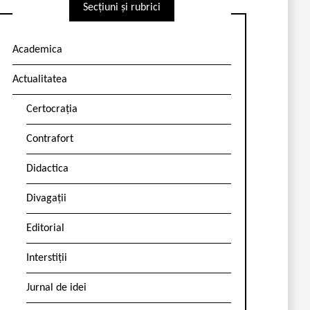
Secțiuni și rubrici
Academica
Actualitatea
Certocrația
Contrafort
Didactica
Divagații
Editorial
Interstiții
Jurnal de idei