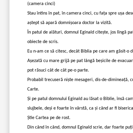
(camera cinci)
Stau întins în pat, în camera cinci, cu fața spre ușa des
aștept să apară domnișoara doctor la vizită.
În patul de alături, domnul Eginald citește, jos lîngă pa
obiecte de scris.
Eu n-am ce să citesc, decât Biblia pe care am găsit-o 
Așezată cu mare grijă pe pat lângă beșicile de evacuar
pot răsuci cât de cât pe-o parte.
Probabil trecuseră niște mesageri, dis-de-dimineață, cu
Carte.
Și pe patul domnului Eginald au lăsat o Biblie, însă ca
slujbele, deși e foarte în vârstă, ca și când ar fi biseri
Știe Cartea pe de rost.
Din când în când, domnul Eginald scrie, dar foarte puți