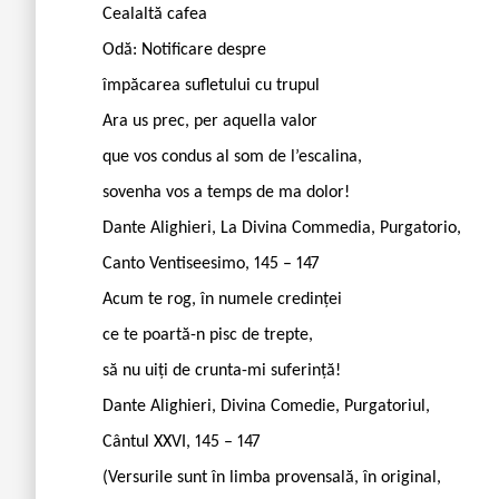
Cealaltă cafea
Odă: Notificare despre
împăcarea sufletului cu trupul
Ara us prec, per aquella valor
que vos condus al som de l’escalina,
sovenha vos a temps de ma dolor!
Dante Alighieri, La Divina Commedia, Purgatorio,
Canto Ventiseesimo, 145 – 147
Acum te rog, în numele credinței
ce te poartă-n pisc de trepte,
să nu uiți de crunta-mi suferință!
Dante Alighieri, Divina Comedie, Purgatoriul,
Cântul XXVI, 145 – 147
(Versurile sunt în limba provensală, în original,