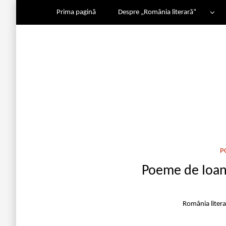
Prima pagină
Despre „România literară”
P
Poeme de Ioan
România liter