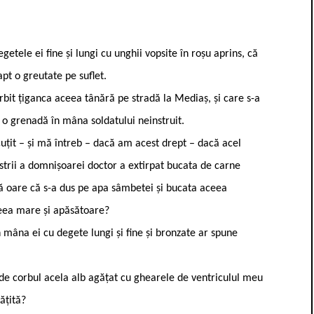
ele ei fine și lungi cu unghii vopsite în roșu aprins, că
pt o greutate pe suflet.
rbit țiganca aceea tânără pe stradă la Mediaș, și care s-a
 o grenadă în mâna soldatului neinstruit.
 cuțit – și mă întreb – dacă am acest drept – dacă acel
ăstrii a domnișoarei doctor a extirpat bucata de carne
nă oare că s-a dus pe apa sâmbetei și bucata aceea
ceea mare și apăsătoare?
mâna ei cu degete lungi și fine și bronzate ar spune
de corbul acela alb agățat cu ghearele de ventriculul meu
ățită?