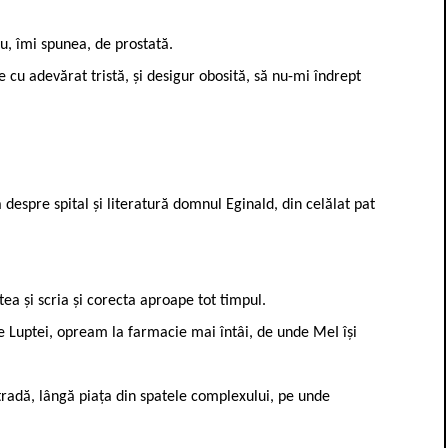
eu, îmi spunea, de prostată.
e cu adevărat tristă, și desigur obosită, să nu-mi îndrept
espre spital și literatură domnul Eginald, din celălat pat
tea și scria și corecta aproape tot timpul.
 Luptei, opream la farmacie mai întâi, de unde MeI își
tradă, lângă piața din spatele complexului, pe unde