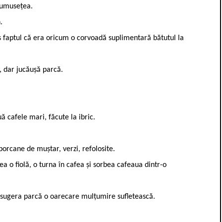
frumusețea.
.
us faptul că era oricum o corvoadă suplimentară bătutul la
, dar jucăușă parcă.
cafele mari, făcute la ibric.
rcane de muștar, verzi, refolosite.
 o fiolă, o turna în cafea și sorbea cafeaua dintr-o
s sugera parcă o oarecare mulțumire sufletească.