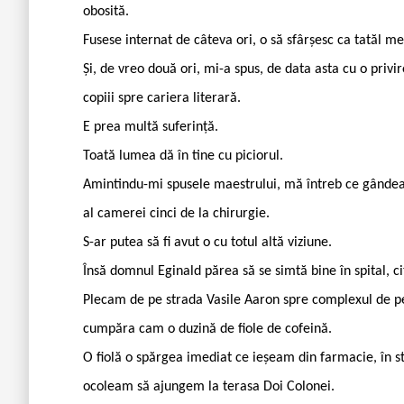
obosită.
Fusese internat de câteva ori, o să sfârșesc ca tatăl m
Și, de vreo două ori, mi-a spus, de data asta cu o privir
copiii spre cariera literară.
E prea multă suferință.
Toată lumea dă în tine cu piciorul.
Amintindu-mi spusele maestrului, mă întreb ce gândea d
al camerei cinci de la chirurgie.
S-ar putea să fi avut o cu totul altă viziune.
Însă domnul Eginald părea să se simtă bine în spital, ci
Plecam de pe strada Vasile Aaron spre complexul de pe
cumpăra cam o duzină de fiole de cofeină.
O fiolă o spărgea imediat ce ieșeam din farmacie, în s
ocoleam să ajungem la terasa Doi Colonei.