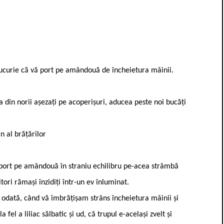
ucurie că vă port pe amândouă de încheietura mâinii.
din norii așezați pe acoperișuri, aducea peste noi bucăți
n al brățărilor
port pe amândouă în straniu echilibru pe-acea strâmbă
tori rămași înzidiți într-un ev înluminat.
dată, când vă îmbrățișam strâns încheietura mâinii și
 fel a liliac sălbatic și ud, că trupul e-același zvelt și