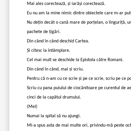
Mai ales corectează, și iarăși corectează.
Eu nu am la mine nimic dintre obiectele care m-ar pute
Nu dețin decât o cană mare de porțelan, o linguriță, u
pachete de țigări.
Din când în când deschid Cartea.
Și citesc la întâmplare.
Cel mai mult se deschide la Epistola către Romani.
Din când în când, mai și scriu.
Pentru că n-am cu ce scrie și pe ce scrie, scriu pe ce po
Scriu cu pana puiului de ciocănitoare pe curentul de ae
cinci de la capătul drumului.
(MeI)
Numai la spital să nu ajungi.
Mi-a spus asta de mai multe ori, privindu-mă peste oche