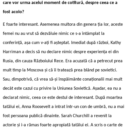
care vor urma acelui moment de cotitură, despre ceea ce a
fost acolo?
E foarte interesant. Asemenea multora din genera ția lor, aceste
femei nu au vrut să dezvăluie nimic ce s-a întâmplat la
conferință, așa cum v-ați fi așteptat. Imediat după război, Kathy
Harriman a decis să nu declare nimic despre experiența ei din
Rusia, din cauza Războiului Rece. Era acuzată că a petrecut prea
mult timp la Moscova și că îi tratează prea blând pe sovietici.
Sau, dimpotrivă, că vrea să-și înspăimânte conaționalii mai mult
decât este cazul cu privire la Uniunea Sovietică. Așadar, ea nu a
declarat nimic, ceea ce este destul de interesant. După moartea
tatălui ei, Anna Roosevelt a intrat într-un con de umbră, nu a mai
fost persoana publică dinainte. Sarah Churchill a revenit la
actorie și i-a rămas foarte apropiată tatălui ei. A scris o carte de