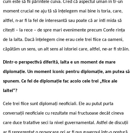
cum este să fii părintele cuiva. Cred că aspectul uman în ­tr-un
moment crucial ne aju ­tă să înțelegem mai bine is ­toria, care,
altfel, n-ar fi la fel de interesantă sau poate că ar inti mida să
citești – la rece – de ­spre mari evenimente precum Confe ­rința
de la Ialta. Dacă înțelegem cine erau cele trei fiice ca oameni,
căpătăm un sens, un alt sens al istoriei care, altfel, ne-ar fi străin.
Dintr-o perspectivă diferită, Ialta e un moment de mare
diplomație. Un moment iconic pentru diplomație, am putea să
spunem. Ce fel de diplomație fac acolo cele trei „fiice ale
Ialtei“?
Cele trei fiice sunt diplomați neoficiali. Ele au putut purta
conversații neoficiale cu rezultate mai fructuoase decât cineva
care duce tratative seci la nivel guvernamental. Astfel de discuții
ar fi reprezentat o provocare ori ar fi pus guvernul într-o postură