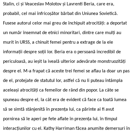
Stalin, ci și Veaceslav Molotov și Lavrenti Beria, care era,
probabil, cel mai înfricoșător bărbat din Uniunea Sovietică.
Fusese autorul celor mai greu de închipuit atrocități: a deportat
un număr însemnat de etnici minoritari, dintre care mulți au
murit în URSS, a chinuit femei pentru a extrage de la ele
informații despre soții lor. Beria era o persoană incredibil de
periculoasă, au ieșit la iveală ulterior adevărate monstruozități
despre el. M-a frapat că aceste trei femei se aflau la doar un pas
de el, protejate de statutul lor, astfel că nu li puteau întâmpla
aceleași atrocități ca femeilor de rând din popor. La câte se
spuneau despre el, la cât era de evident că face ca toată lumea
să se simtă stânjenită în prezența lui, ca părinte ai fi avut
pornirea să le aperi pe fete aflate în prezența lui, în timpul
interacțiunilor cu el. Kathy Harriman făcea anumite demersuri în