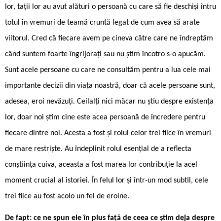
lor, tații lor au avut alături o persoană cu care să fie deschiși întru
totul în vremuri de teamă cruntă legat de cum avea să arate
viitorul. Cred că fiecare avem pe cineva către care ne îndreptăm
când suntem foarte îngrijorați sau nu știm încotro s-o apucăm.
Sunt acele persoane cu care ne consultăm pentru a lua cele mai
importante decizii din viața noastră, doar că acele persoane sunt,
adesea, eroi nevăzuți. Ceilalți nici măcar nu știu despre existența
lor, doar noi știm cine este acea persoană de încredere pentru
fiecare dintre noi. Acesta a fost și rolul celor trei fiice în vremuri
de mare restriște. Au îndeplinit rolul esențial de a reflecta
conștiința cuiva, aceasta a fost marea lor contribuție la acel
moment crucial al istoriei. În felul lor și într-un mod subtil, cele
trei fiice au fost acolo un fel de eroine.
De fapt: ce ne spun ele în plus față de ceea ce știm deja despre