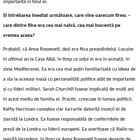
importantă în felul ei.
Și întrebarea imediat următoare, care vine oarecum firesc –
care dintre fiice era cea mai naivă, cea mai inocentă pe
vremea aceea?
Probabil, că Anna Roosevelt, deși era fiica președintelui. Locuise
în ultimul an la Casa Albă, în timp ce soțul ei era în armată, în
zona Mediteranei. Ea era cea mai puțin familiarizată cu ideea de
a sta la aceeași masă cu personalități politice atât de importante
și cu lideri militari. Sarah Churchill fusese implicată de mulți ani
în acest mediu de familia ei. Practic, crescuse în lumea politicii.
Kathy Harriman cunoștea clar lucrurile datorită muncii ei de
ziaristă la Londra. Ea fusese responsabilă de conferințele de
presă de la Londra cu liderii europeni. Ea avertizase că Stalin nu
merită încredere, în timp ce Anna Roosevelt fusese departe de