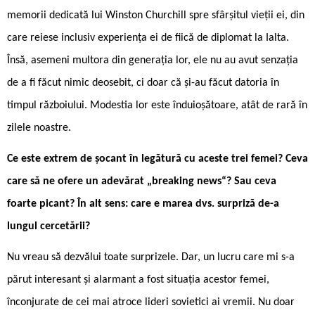
memorii dedicată lui Winston Churchill spre sfârșitul vieții ei, din
care reiese inclusiv experiența ei de fiică de diplomat la Ialta.
Însă, asemeni multora din generația lor, ele nu au avut senzația
de a fi făcut nimic deosebit, ci doar că și-au făcut datoria în
timpul războiului. Modestia lor este înduioșătoare, atât de rară în
zilele noastre.
Ce este extrem de șocant în legătură cu aceste trei femei? Ceva
care să ne ofere un adevărat „breaking news“? Sau ceva
foarte picant? În alt sens: care e marea dvs. surpriză de-a
lungul cercetării?
Nu vreau să dezvălui toate surprizele. Dar, un lucru care mi s-a
părut interesant și alarmant a fost situația acestor femei,
înconjurate de cei mai atroce lideri sovietici ai vremii. Nu doar