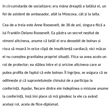
în circumstanțe de socializare; era mâna dreaptă a tatălui ei, un
fel de asistent de ambasador, atât la Moscova, cât și la Ialta.
Cea de-a treia este Anne Roosevelt, de 38 de ani, singura fiică a
lui Franklin Delano Roosevelt. Ea păstra un secret neștiut de
nimeni altcineva, anume că tatăl ei era deosebit de bolnav și
risca să moară în orice clipă de insuficiență cardiacă; nici măcar
el nu cunoștea gravitatea propriei situații. Fiica sa avea acolo un
rol de protector; ea stătea între el și oricine altcineva care ar
putea profita de faptul că este bolnav. Îl îngrijea, se asigura că se
odihnește și că supraviețuiește chinului de a participa la
conferință. Așadar, fiecare dintre ele îndeplinea o misiune anume
la conferință, însă îmi place să mă gândesc la ele ca având
același rol, acela de fiice-diplomat.