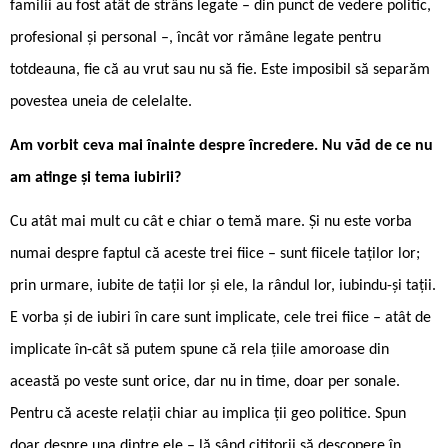
familii au fost atât de strâns legate – din punct de vedere politic,
profesional și personal –, încât vor rămâne legate pentru
totdeauna, fie că au vrut sau nu să fie. Este imposibil să separăm
povestea uneia de celelalte.
Am vorbit ceva mai înainte despre încredere. Nu văd de ce nu
am atinge și tema iubirii?
Cu atât mai mult cu cât e chiar o temă mare. Și nu este vorba
numai despre faptul că aceste trei fiice – sunt fiicele taților lor;
prin urmare, iubite de tații lor și ele, la rândul lor, iubindu-și tații.
E vorba și de iubiri în care sunt implicate, cele trei fiice – atât de
implicate în-cât să putem spune că rela ­țiile amoroase din
această po ­veste sunt orice, dar nu in time, doar per sonale.
Pentru că aceste relații chiar au implica ții geo ­politice. Spun
doar despre una dintre ele – lă ­sând cititorii să descopere în