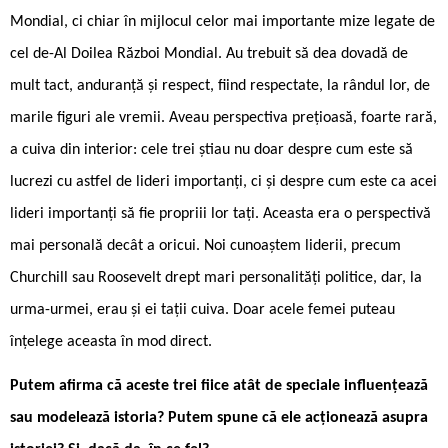
Mondial, ci chiar în mijlocul celor mai importante mize legate de
cel de-Al Doilea Război Mondial. Au trebuit să dea dovadă de
mult tact, anduranță și respect, fiind respectate, la rândul lor, de
marile figuri ale vremii. Aveau perspectiva prețioasă, foarte rară,
a cuiva din interior: cele trei știau nu doar despre cum este să
lucrezi cu astfel de lideri importanți, ci și despre cum este ca acei
lideri importanți să fie propriii lor tați. Aceasta era o perspectivă
mai personală decât a oricui. Noi cunoaștem liderii, precum
Churchill sau Roosevelt drept mari personalități politice, dar, la
urma-urmei, erau și ei tații cuiva. Doar acele femei puteau
înțelege aceasta în mod direct.
Putem afirma că aceste trei fiice atât de speciale influențează
sau modelează istoria? Putem spune că ele acționează asupra