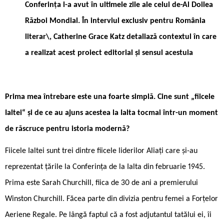
Conferința l-a avut în ultimele zile ale celui de-Al Doilea
Război Mondial. În interviul exclusiv pentru România
literar\, Catherine Grace Katz detaliază contextul în care
a realizat acest proiect editorial și sensul acestuia
Prima mea întrebare este una foarte simplă. Cine sunt „fiicele
Ialtei“ și de ce au ajuns acestea la Ialta tocmai într-un moment
de răscruce pentru istoria modernă?
Fiicele Ialtei sunt trei dintre fiicele liderilor Aliați care și-au
reprezentat țările la Conferința de la Ialta din februarie 1945.
Prima este Sarah Churchill, fiica de 30 de ani a premierului
Winston Churchill. Făcea parte din divizia pentru femei a Forțelor
Aeriene Regale. Pe lângă faptul că a fost adjutantul tatălui ei, îi