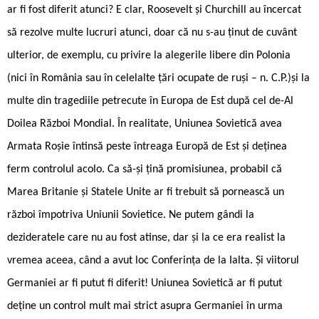
ar fi fost diferit atunci? E clar, Roosevelt și Churchill au încercat
să rezolve multe lucruri atunci, doar că nu s-au ținut de cuvânt
ulterior, de exemplu, cu privire la alegerile libere din Polonia
(nici în România sau în celelalte țări ocupate de ruși – n. C.P.)și la
multe din tragediile petrecute în Europa de Est după cel de-Al
Doilea Război Mondial. În realitate, Uniunea Sovietică avea
Armata Roșie întinsă peste întreaga Europă de Est și deținea
ferm controlul acolo. Ca să-și țină promisiunea, probabil că
Marea Britanie și Statele Unite ar fi trebuit să pornească un
război împotriva Uniunii Sovietice. Ne putem gândi la
dezideratele care nu au fost atinse, dar și la ce era realist la
vremea aceea, când a avut loc Conferința de la Ialta. Și viitorul
Germaniei ar fi putut fi diferit! Uniunea Sovietică ar fi putut
deține un control mult mai strict asupra Germaniei în urma