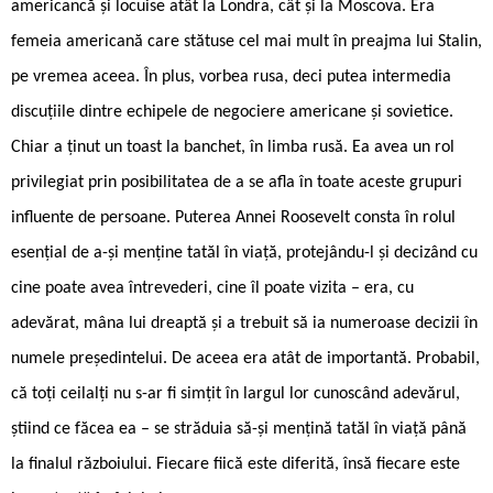
americancă și locuise atât la Londra, cât și la Moscova. Era
femeia americană care stătuse cel mai mult în preajma lui Stalin,
pe vremea aceea. În plus, vorbea rusa, deci putea intermedia
discuțiile dintre echipele de negociere americane și sovietice.
Chiar a ținut un toast la banchet, în limba rusă. Ea avea un rol
privilegiat prin posibilitatea de a se afla în toate aceste grupuri
influente de persoane. Puterea Annei Roosevelt consta în rolul
esențial de a-și menține tatăl în viață, protejându-l și decizând cu
cine poate avea întrevederi, cine îl poate vizita – era, cu
adevărat, mâna lui dreaptă și a trebuit să ia numeroase decizii în
numele președintelui. De aceea era atât de importantă. Probabil,
că toți ceilalți nu s-ar fi simțit în largul lor cunoscând adevărul,
știind ce făcea ea – se străduia să-și mențină tatăl în viață până
la finalul războiului. Fiecare fiică este diferită, însă fiecare este