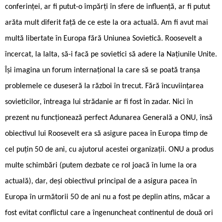
conferinței, ar fi putut-o împărți în sfere de influență, ar fi putut
arăta mult diferit față de ce este la ora actuală. Am fi avut mai
multă libertate în Europa fără Uniunea Sovietică. Roosevelt a
încercat, la Ialta, să-i facă pe sovietici să adere la Națiunile Unite.
Își imagina un forum internațional la care să se poată tranșa
problemele ce duseseră la război în trecut. Fără încuviințarea
sovieticilor, întreaga lui strădanie ar fi fost în zadar. Nici în
prezent nu funcționează perfect Adunarea Generală a ONU, însă
obiectivul lui Roosevelt era să asigure pacea în Europa timp de
cel puțin 50 de ani, cu ajutorul acestei organizații. ONU a produs
multe schimbări (putem dezbate ce rol joacă în lume la ora
actuală), dar, deși obiectivul principal de a asigura pacea în
Europa în următorii 50 de ani nu a fost pe deplin atins, măcar a
fost evitat conflictul care a îngenuncheat continentul de două ori