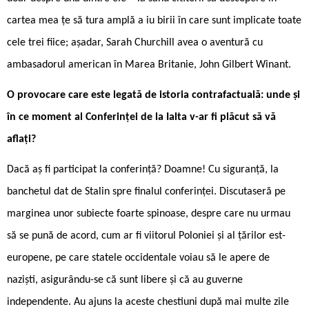
cartea mea țe să ­tura amplă a iu ­birii în care sunt implicate toate
cele trei fiice; așadar, Sarah Churchill avea o aventură cu
ambasadorul american în Marea Britanie, John Gilbert Winant.
O provocare care este legată de istoria contrafactuală: unde și
în ce moment al Conferinței de la Ialta v-ar fi plăcut să vă
aflați?
Dacă aș fi participat la conferință? Doamne! Cu siguranță, la
banchetul dat de Stalin spre finalul conferinței. Discutaseră pe
marginea unor subiecte foarte spinoase, despre care nu urmau
să se pună de acord, cum ar fi viitorul Poloniei și al țărilor est-
europene, pe care statele occidentale voiau să le apere de
naziști, asigurându-se că sunt libere și că au guverne
independente. Au ajuns la aceste chestiuni după mai multe zile