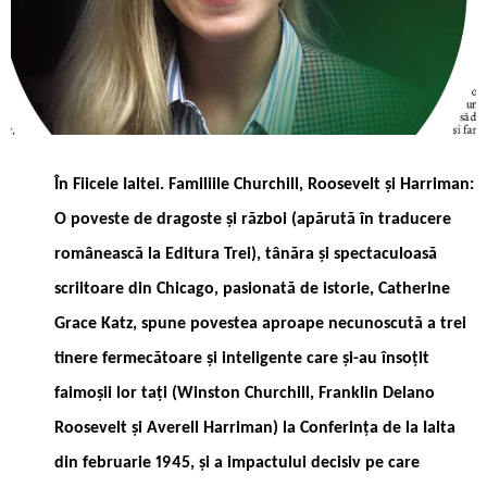
În
Fiicele Ialtei. Familiile Churchill, Roosevelt și Harriman:
O poveste de dragoste și război (apărută în traducere
românească la Editura Trei), tânăra și spectaculoasă
scriitoare din Chicago, pasionată de istorie, Catherine
Grace Katz, spune povestea aproape necunoscută a trei
tinere fermecătoare și inteligente care și-au însoțit
faimoșii lor tați (Winston Churchill, Franklin Delano
Roosevelt și Averell Harriman) la Conferința de la Ialta
din februarie 1945, și a impactului decisiv pe care