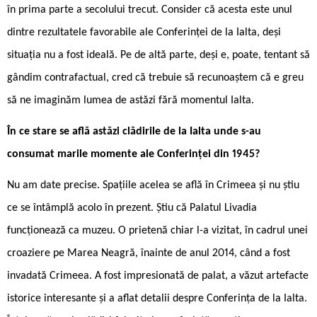
în prima parte a secolului trecut. Consider că acesta este unul
dintre rezultatele favorabile ale Conferinței de la Ialta, deși
situația nu a fost ideală. Pe de altă parte, deși e, poate, tentant să
gândim contrafactual, cred că trebuie să recunoaștem că e greu
să ne imaginăm lumea de astăzi fără momentul Ialta.
În ce stare se află astăzi clădirile de la Ialta unde s-au
consumat marile momente ale Conferinței din 1945?
Nu am date precise. Spațiile acelea se află în Crimeea și nu știu
ce se întâmplă acolo în prezent. Știu că Palatul Livadia
funcționează ca muzeu. O prietenă chiar l-a vizitat, în cadrul unei
croaziere pe Marea Neagră, înainte de anul 2014, când a fost
invadată Crimeea. A fost impresionată de palat, a văzut artefacte
istorice interesante și a aflat detalii despre Conferința de la Ialta.