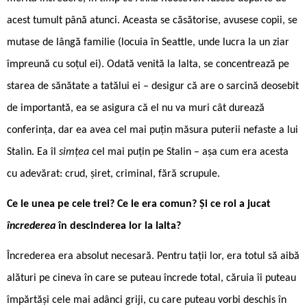
acest tumult până atunci. Aceasta se căsătorise, avusese copii, se
mutase de lângă familie (locuia în Seattle, unde lucra la un ziar
împreună cu soțul ei). Odată venită la Ialta, se concentrează pe
starea de sănătate a tatălui ei – desigur că are o sarcină deosebit
de importantă, ea se asigura că el nu va muri cât durează
conferința, dar ea avea cel mai puțin măsura puterii nefaste a lui
Stalin. Ea îl
simțea
cel mai puțin pe Stalin – așa cum era acesta
cu adevărat: crud, șiret, criminal, fără scrupule.
Ce le unea pe cele trei? Ce le era comun? Și ce rol a jucat
încrederea
în descinderea lor la Ialta?
Încrederea era absolut necesară. Pentru tații lor, era totul să aibă
alături pe cineva în care se puteau încrede total, căruia îi puteau
împărtăși cele mai adânci griji, cu care puteau vorbi deschis în