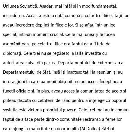
Uniunea Sovietică. Așadar, mai întâi și în mod fundamental:
încrederea. Aceasta este o notă comună a celor trei fiice. Tații lor
aveau încredere deplină în fiicele lor. Și se aflau într-un loc
special, într-un moment crucial. Ce le mai unea și le făcea
asemănătoare pe cele trei fiice era faptul de a fi fete de
diplomați. Cele trei nu se regăsesc la Ialta învestite cu
autoritatea cuiva din partea Departamentului de Externe sau a
Departamentului de Stat, însă își însoțesc tații la reuniuni și au
interacțiuni la care oamenii obișnuiți nu au acces. Îndeplineau
funcții oficiale și, în plus, aveau acces la comunitatea de acolo și
puteau discuta cu cetățenii de rând pentru a înțelege că poporul
sovietic este victima propriului guvern. Cele trei mai au în comun
faptul de a face parte dintr-o comunitate restrânsă a femeilor
care ajung la maturitate nu doar în plin (Al Doilea) Război