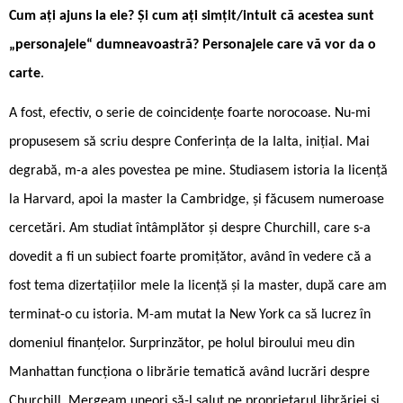
Cum ați ajuns la ele? Și cum ați simțit/intuit că acestea sunt
„personajele“ dumneavoastră? Personajele care vă vor da o
carte
.
A fost, efectiv, o serie de coincidențe foarte norocoase. Nu-mi
propusesem să scriu despre Conferința de la Ialta, inițial. Mai
degrabă, m-a ales povestea pe mine. Studiasem istoria la licență
la Harvard, apoi la master la Cambridge, și făcusem numeroase
cercetări. Am studiat întâmplător și despre Churchill, care s-a
dovedit a fi un subiect foarte promițător, având în vedere că a
fost tema dizertațiilor mele la licență și la master, după care am
terminat-o cu istoria. M-am mutat la New York ca să lucrez în
domeniul finanțelor. Surprinzător, pe holul biroului meu din
Manhattan funcționa o librărie tematică având lucrări despre
Churchill. Mergeam uneori să-l salut pe proprietarul librăriei și