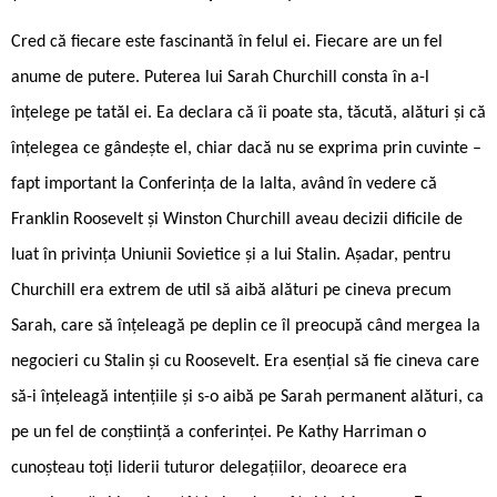
Cred că fiecare este fascinantă în felul ei. Fiecare are un fel
anume de putere. Puterea lui Sarah Churchill consta în a-l
înțelege pe tatăl ei. Ea declara că îi poate sta, tăcută, alături și că
înțelegea ce gândește el, chiar dacă nu se exprima prin cuvinte –
fapt important la Conferința de la Ialta, având în vedere că
Franklin Roosevelt și Winston Churchill aveau decizii dificile de
luat în privința Uniunii Sovietice și a lui Stalin. Așadar, pentru
Churchill era extrem de util să aibă alături pe cineva precum
Sarah, care să înțeleagă pe deplin ce îl preocupă când mergea la
negocieri cu Stalin și cu Roosevelt. Era esențial să fie cineva care
să-i înțeleagă intențiile și s-o aibă pe Sarah permanent alături, ca
pe un fel de conștiință a conferinței. Pe Kathy Harriman o
cunoșteau toți liderii tuturor delegațiilor, deoarece era