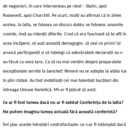
de negocieri, în care interveneau pe rând – Stalin, apoi
Roosevelt, apoi Churchill. Pe scurt, mulți au afirmat că în zilele
acelea, la Ialta, se folosea un discurs dublu: se folosesc anumite
cuvinte, însă au intenții diferite. Cred că era fascinant să te afli în
acea încăpere, să auzi această demagogie, să vezi ce priviri își
aruncă participanții și să înțelegi că adevăratele declarații nu s-
au făcut cu voce tare. Ca să nu mai vorbim despre preparatele
excepționale servite la banchet! Nimeni nu se aștepta la atâta lux
în plin război. Au fost mobilizați cei mai talentați bucătari din
întreaga Uniune Sovietică. Mi-ar fi plăcut să asist.
Ce ar fi fost lumea dacă nu ar fi existat Conferința de la Ialta?
Ne putem imagina lumea actuală fără această conferință?
Îmi plac aceste întrebări contrafactuale: ce s-ar fi întâmplat dacă