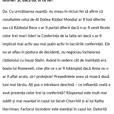
istoriei? Și, dacă da, în ce fel?
Da. Cu următoarea nuanță: nu vreau în niciun fel să afirm că
rezultatele celui de-Al Doilea Război Mondial ar fi fost diferite
sau că Războiul Rece s-ar fi purtat diferit dacă n-ar fi venit fiicele
celor trei mari lideri la Conferința de la Ialta ori dacă s-ar fi
implicat mai activ sau mai puțin activ în lucrările conferinței. Ele
nu se aflau în postura de decidenți, nu negociau încheierea
războiului cu însuși Stalin. Având în vedere cât de înaintată era
boala lui Roosevelt, cine știe ce s-ar fi întâmplat dacă Anna nu s-
ar fi aflat acolo, să-l protejeze! Președintele avea să moară două
luni mai târziu. Ați pus o întrebare deschisă – ce influență reală a
avut prezența celor trei la conferință? Răspunsul este mult mai
subtil și mai nuanțat în cazul lui Sarah Churchill și al lui Kathy
Harriman. Factorul
încredere
este esențial în cazul lor. Datorită