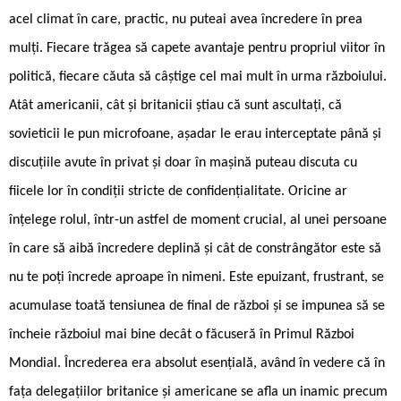
acel climat în care, practic, nu puteai avea încredere în prea
mulți. Fiecare trăgea să capete avantaje pentru propriul viitor în
politică, fiecare căuta să câștige cel mai mult în urma războiului.
Atât americanii, cât și britanicii știau că sunt ascultați, că
sovieticii le pun microfoane, așadar le erau interceptate până și
discuțiile avute în privat și doar în mașină puteau discuta cu
fiicele lor în condiții stricte de confidențialitate. Oricine ar
înțelege rolul, într-un astfel de moment crucial, al unei persoane
în care să aibă încredere deplină și cât de constrângător este să
nu te poți încrede aproape în nimeni. Este epuizant, frustrant, se
acumulase toată tensiunea de final de război și se impunea să se
încheie războiul mai bine decât o făcuseră în Primul Război
Mondial. Încrederea era absolut esențială, având în vedere că în
fața delegațiilor britanice și americane se afla un inamic precum