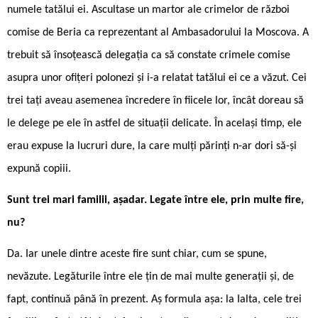
numele tatălui ei. Ascultase un martor ale crimelor de război
comise de Beria ca reprezentant al Ambasadorului la Moscova. A
trebuit să însoțească delegația ca să constate crimele comise
asupra unor ofițeri polonezi și i-a relatat tatălui ei ce a văzut. Cei
trei tați aveau asemenea încredere în fiicele lor, încât doreau să
le delege pe ele în astfel de situații delicate. În același timp, ele
erau expuse la lucruri dure, la care mulți părinți n-ar dori să-și
expună copiii.
Sunt trei mari familii, așadar. Legate între ele, prin multe fire,
nu?
Da. Iar unele dintre aceste fire sunt chiar, cum se spune,
nevăzute. Legăturile între ele țin de mai multe generații și, de
fapt, continuă până în prezent. Aș formula așa: la Ialta, cele trei