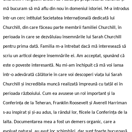
mă bucuram să mă aflu din nou în domeniul istoriei. M-a introdus
într-un cerc intitulat Societatea Internațională dedicată lui
Churchill, din care făceau parte membrii familiei Churchill, în
perioada în care se dezvăluiau însemnările lui Sarah Churchill
pentru prima dată. Familia m-a întrebat dacă mă interesează să
scriu un articol despre însemnările ei. Am acceptat, spunând că
este o poveste interesantă. Nu mi-am închipuit că mă voi lansa
într-o adevărată călătorie în care voi descoperi viața lui Sarah
Churchill și incredibila muncă realizată împreună cu tatăl ei în
perioada războiului. Cum ea avusese un rol important și la
Conferința de la Teheran, Franklin Roosevelt și Averell Harriman
s-au inspirat și și-au adus, la rândul lor, fiicele la Conferința de la
Ialta. Documentarea mea a fost un demers organic, care a
evoluat natural, au avut loc schimbări, dar sunt foarte bucuroasă