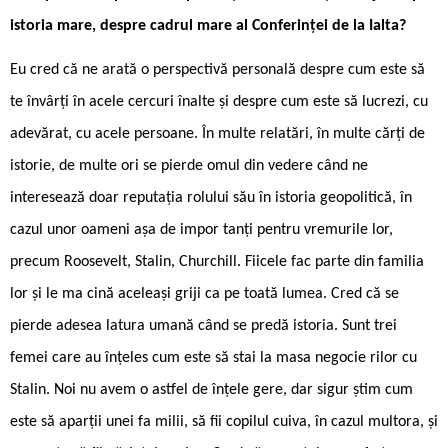
istoria mare, despre cadrul mare al Conferinței de la Ialta?
Eu cred că ne arată o perspectivă personală despre cum este să
te învârți în acele cercuri înalte și despre cum este să lucrezi, cu
adevărat, cu acele persoane. În multe relatări, în multe cărți de
istorie, de multe ori se pierde omul din vedere când ne
interesează doar reputația rolului său în istoria geopolitică, în
cazul unor oameni așa de impor ­tanți pentru vremurile lor,
precum Roosevelt, Stalin, Churchill. Fiicele fac parte din familia
lor și le ma ­cină aceleași griji ca pe toată lumea. Cred că se
pierde adesea latura umană când se predă istoria. Sunt trei
femei care au înțeles cum este să stai la masa negocie ­rilor cu
Stalin. Noi nu avem o astfel de înțele ­gere, dar sigur știm cum
este să aparții unei fa ­milii, să fii copilul cuiva, în cazul multora, și