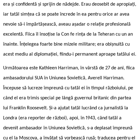
era și confidentă și sprijin de nădejde. Erau deosebit de apropiați,
iar tatăl simțea că se poate încrede în ea pentru orice ar avea
nevoie să-i împărtășească, aveau așadar o relație profesională
excelentă. Fiica îl însoțise la Con ­fe rința de la Teheran cu un an
înainte. Înțelegea foarte bine mizele militare; era obișnuită cu
acest mediu al diplomației, fiindu-i permanent aproape tatălui ei.
Următoarea este Kathleen Harriman, în vârstă de 27 de ani, fiica
ambasadorului SUA în Uniunea Sovietică, Averell Harriman.
Începuse să lucreze împreună cu tatăl ei în timpul războiului, pe
când el era trimis special pe lângă guvernul britanic din partea
lui Franklin Roosevelt. Și-a ajutat tatăl lucrând ca jurnalistă la
Londra (era reporter de război), apoi, în 1943, când tatăl a
devenit ambasador în Uniunea Sovietică, s-a deplasat împreună
cu el la Moscova, a învățat să vorbească rusă; traducea pentru el