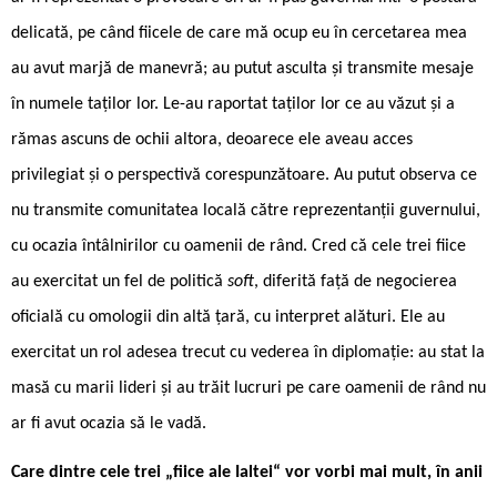
delicată, pe când fiicele de care mă ocup eu în cercetarea mea
au avut marjă de manevră; au putut asculta și transmite mesaje
în numele taților lor. Le-au raportat taților lor ce au văzut și a
rămas ascuns de ochii altora, deoarece ele aveau acces
privilegiat și o perspectivă corespunzătoare. Au putut observa ce
nu transmite comunitatea locală către reprezentanții guvernului,
cu ocazia întâlnirilor cu oamenii de rând. Cred că cele trei fiice
au exercitat un fel de politică
soft
, diferită față de negocierea
oficială cu omologii din altă țară, cu interpret alături. Ele au
exercitat un rol adesea trecut cu vederea în diplomație: au stat la
masă cu marii lideri și au trăit lucruri pe care oamenii de rând nu
ar fi avut ocazia să le vadă.
Care dintre cele trei „fiice ale Ialtei“ vor vorbi mai mult, în anii