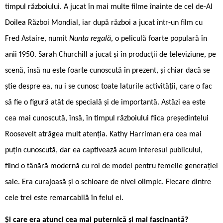
timpul războiului. A jucat în mai multe filme înainte de cel de-Al
Doilea Război Mondial, iar după război a jucat într-un film cu
Fred Astaire, numit
Nunta regală
, o peliculă foarte populară în
anii 1950. Sarah Churchill a jucat și în producții de televiziune, pe
scenă, însă nu este foarte cunoscută în prezent, și chiar dacă se
știe despre ea, nu i se cunosc toate laturile activității, care o fac
să fie o figură atât de specială și de importantă. Astăzi ea este
cea mai cunoscută, însă, în timpul războiului fiica președintelui
Roosevelt atrăgea mult atenția. Kathy Harriman era cea mai
puțin cunoscută, dar ea captivează acum interesul publicului,
fiind o tânără modernă cu rol de model pentru femeile generației
sale. Era curajoasă și o schioare de nivel olimpic. Fiecare dintre
cele trei este remarcabilă în felul ei.
Și care era atunci cea mai puternică și mai fascinantă?