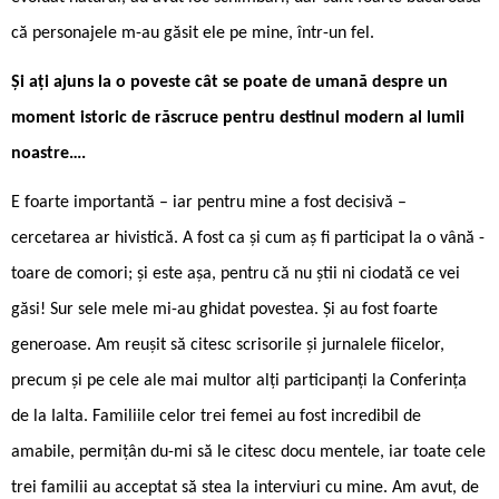
că personajele m-au găsit ele pe mine, într-un fel.
Și ați ajuns la o poveste cât se poate de umană despre un
moment istoric de răscruce pentru destinul modern al lumii
noastre….
E foarte importantă – iar pentru mine a fost decisivă –
cercetarea ar ­hivistică. A fost ca și cum aș fi participat la o vână ­
toare de comori; și este așa, pentru că nu știi ni ­ciodată ce vei
găsi! Sur ­sele mele mi-au ghidat povestea. Și au fost foarte
generoase. Am reușit să citesc scrisorile și jurnalele fiicelor,
precum și pe cele ale mai multor alți participanți la Conferința
de la Ialta. Familiile celor trei femei au fost incredibil de
amabile, permițân ­du-mi să le citesc docu ­mentele, iar toate cele
trei familii au acceptat să stea la interviuri cu mine. Am avut, de