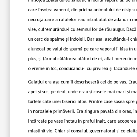
i însoțea zbătându-se sălbatic în burta vaporului, de u
care însoțea vaporul, din pricina animalului de nisip sub
necruțătoare a rafalelor i-au intrat atât de adânc în me
vise, cutremurându-l cu semnul lor de rău augur. Dacă n-
un cerc de spaime și îndoieli. Dar așa, ascultându-i chi
alunecat pe valul de spumă pe care vaporul îl lăsa în u
plus, și țărmul călătorea alături de ei, aflat mereu în 
o vreme în loc, conducându-i cu privirea și făcându-le
Galațiul era așa cum îl descriseseră cei de pe vas. Erau
apei și sus, pe deal, unde erau și casele mai mari și m
turlele câte unei biserici albe. Printre case sosea spre 
în noroaiele primăverii. Era singura pavată din oraș, î
încărcate pe vase înotau în praful înalt, care acoperea 
mlaștină vie. Chiar și consulul, guvernatorul și celelal