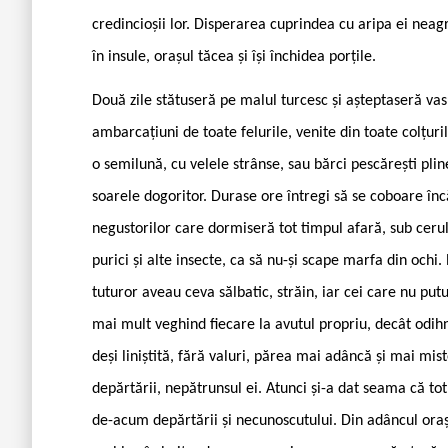
credincioșii lor. Disperarea cuprindea cu aripa ei neag
în insule, orașul tăcea și își închidea porțile.
Două zile stătuseră pe malul turcesc și așteptaseră vas
ambarcațiuni de toate felurile, venite din toate colțuril
o semilună, cu velele strânse, sau bărci pescărești plin
soarele dogoritor. Durase ore întregi să se coboare înc
negustorilor care dormiseră tot timpul afară, sub cerul
purici și alte insecte, ca să nu-și scape marfa din ochi
tuturor aveau ceva sălbatic, străin, iar cei care nu pu
mai mult veghind fiecare la avutul propriu, decât odihn
deși liniștită, fără valuri, părea mai adâncă și mai mi
depărtării, nepătrunsul ei. Atunci și-a dat seama că to
de-acum depărtării și necunoscutului. Din adâncul oraș