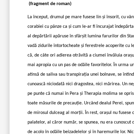
(fragment de roman)
La început, drumul pe mare fusese lin și însorit, cu vâ
corabiei cu pânze ca și cum le-ar fi încurajat îndepărt
al depărtării apăruse în sfârșit lumina farurilor din St
vadă zidurile întortocheate și ferestrele acoperite cu 
că, de câte ori adierea otrăvită a ciumei învăluia oraș
mai apropia cu un pas de odăile favoritelor. În urma u
atinsă de saliva sau transpirația unei bolnave, se înti
cunoască niciodată nici dragostea, nici mărirea. Un n
pe punte că numai în Pera și Therapia molima se opris
toate măsurile de precauție. Urcând dealul Perei, spune
de mirosul dulceag al morții. În rest, orașul nu fusese 
palatelor, al căror număr, se spunea, nu era cunoscut d
de acolo în odăile beizadelelor și în haremurile lor. N