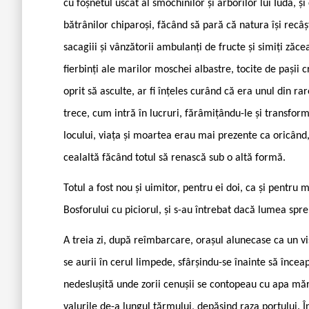
cu foșnetul uscat al smochinilor și arborilor lui Iuda, și 
bătrânilor chiparoși, făcând să pară că natura își recâ
sacagiii și vânzătorii ambulanți de fructe și simiți zăce
fierbinți ale marilor moschei albastre, tocite de pașii 
oprit să asculte, ar fi înțeles curând că era unul din 
trece, cum intră în lucruri, fărâmițându-le și transfor
locului, viața și moartea erau mai prezente ca oricând, 
cealaltă făcând totul să renască sub o altă formă.
Totul a fost nou și uimitor, pentru ei doi, ca și pentru
Bosforului cu piciorul, și s-au întrebat dacă lumea sp
A treia zi, după reîmbarcare, orașul alunecase ca un vi
se aurii în cerul limpede, sfârșindu-se înainte să încea
nedeslușită unde zorii cenușii se contopeau cu apa mării
valurile de-a lungul țărmului, depășind raza portului. 