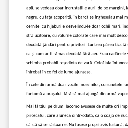
apă, se vedeau doar incrustațiile aurii de pe margini, 
negru, cu fața acoperită. În barcă se înghesuiau mai mu
cernite, cu hijaburile dezvelindu-le doar ochii mari, în
strălucitoare, cu vălurile colorate care mai mult desc
deodată țăndări pentru privitori. Luntrea părea ticsită
ca și cum ar fi rămas deodată fără aer. Erau cadânele 
schimba probabil reședința de vară. Colcăiala întunecat
întrebat în ce fel de lume ajunsese.
În cele din urmă doar vocile muezinilor, cu sunetele lo
fantomă a orașului, fără să mai ajungă din urmă vapor
Mai târziu, pe drum, Iacomo avusese de multe ori impr
piroscaful, care aluneca dintr-odată, ca o coajă de nucă
că stă să se răstoarne. Nu fusese propriu-zis furtună, 