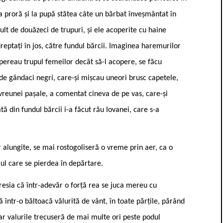
la proră și la pupă stătea câte un bărbat înveșmântat în
lt de douăzeci de trupuri, și ele acoperite cu haine
dreptați în jos, către fundul bărcii. Imaginea haremurilor
opereau trupul femeilor decât să-l acopere, se făcu
 de gândaci negri, care-și mișcau uneori brusc capetele,
vreunei pașale, a comentat cineva de pe vas, care-și
ă din fundul bărcii i-a făcut rău Iovanei, care s-a
r alungite, se mai rostogoliseră o vreme prin aer, ca o
ul care se pierdea în depărtare.
esia că într-adevăr o forță rea se juca mereu cu
 într-o băltoacă vălurită de vânt, în toate părțile, părând
dar valurile trecuseră de mai multe ori peste podul