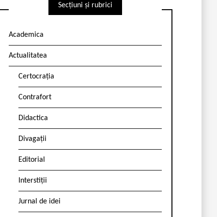
Secțiuni și rubrici
Academica
Actualitatea
Certocrația
Contrafort
Didactica
Divagații
Editorial
Interstiții
Jurnal de idei