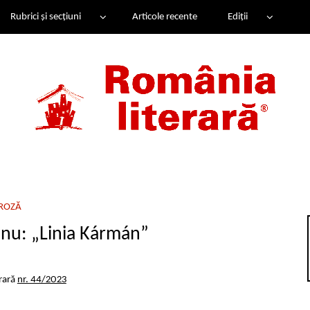
Rubrici și secțiuni
Articole recente
Ediții
ROZĂ
nu: „Linia Kármán”
rară
nr. 44/2023