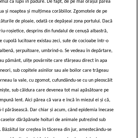
mul ca lupii în pădure. De fapt, de pe mal orașul părea
nua și noaptea și mulțimea corăbiilor. Zgomotele de pe
icăturile de ploaie, odată ce depășeai zona portului. Dacă
riu-roșietice, desprins din fundalul de cenușă albastră,
 cupolă lucitoare existau zeci, sute de cocioabe într-o
galbenă, șerpuitoare, umbrind-o. Se vedeau în depărtare,
u pământ, ulițe povârnite care sfârșeau direct în apa
eori, sub copitele asinilor sau ale boilor care trăgeau
porneau la vale, cu zgomot, cufundându-se cu un pleoscăit
liniște, sub căldura care devenea tot mai apăsătoare pe
pună lent. Aici părea că vara e încă în miezul ei și că,
ă-l părăsească. Dar chiar și acum, când epidemia înecase
le caselor dărăpănate hoituri de animale putrezind sub
. Bâzâitul lor creștea în tăcerea din jur, amestecându-se