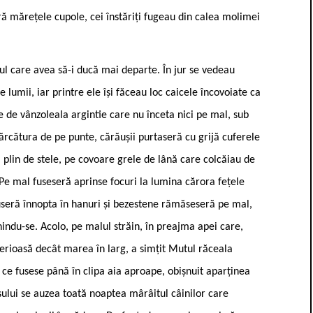
ră mărețele cupole, cei înstăriți fugeau din calea molimei
ul care avea să-i ducă mai departe. În jur se vedeau
e lumii, iar printre ele își făceau loc caicele încovoiate ca
e de vânzoleala argintie care nu înceta nici pe mal, sub
ărcătura de pe punte, cărăușii purtaseră cu grijă cuferele
 plin de stele, pe covoare grele de lână care colcăiau de
. Pe mal fuseseră aprinse focuri la lumina cărora fețele
tuseră înnopta în hanuri și bezestene rămăseseră pe mal,
indu-se. Acolo, pe malul străin, în preajma apei care,
sterioasă decât marea în larg, a simțit Mutul răceala
t ce fusese până în clipa aia aproape, obișnuit aparținea
ului se auzea toată noaptea mârâitul câinilor care