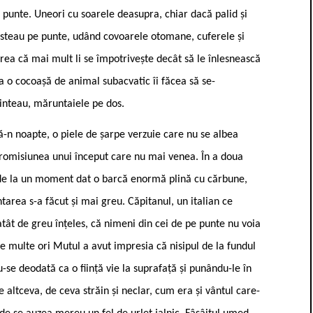
 punte. Uneori cu soarele deasupra, chiar dacă palid și
ăpusteau pe punte, udând covoarele otomane, cuferele și
ărea că mai mult li se împotrivește decât să le înlesnească
ca o cocoașă de animal subacvatic îi făcea să se-
inteau, măruntaiele pe dos.
ă-n noapte, o piele de șarpe verzuie care nu se albea
romisiunea unui început care nu mai venea. În a doua
e de la un moment dat o barcă enormă plină cu cărbune,
ntarea s-a făcut și mai greu. Căpitanul, un italian ce
tât de greu înțeles, că nimeni din cei de pe punte nu voia
 multe ori Mutul a avut impresia că nisipul de la fundul
se deodată ca o ființă vie la suprafață și punându-le în
e altceva, de ceva străin și neclar, cum era și vântul care-