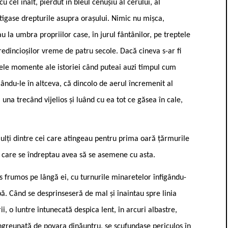
cu cel înalt, pierdut în bleul cenușiu al cerului, al
știgase drepturile asupra orașului. Nimic nu mișca,
au la umbra propriilor case, în jurul fântânilor, pe treptele
credincioșilor vreme de patru secole. Dacă cineva s-ar fi
rarele momente ale istoriei când puteai auzi timpul cum
mându-le în altceva, că dincolo de aerul încremenit al
una trecând vijelios și luând cu ea tot ce găsea în cale,
 mulți dintre cei care atingeau pentru prima oară țărmurile
re care se îndreptau avea să se asemene cu asta.
s frumos pe lângă ei, cu turnurile minaretelor înfigându-
pă. Când se desprinseseră de mal și înaintau spre linia
, o luntre întunecată despica lent, în arcuri albastre,
Îngreunată de povara dinăuntru, se scufundase periculos în