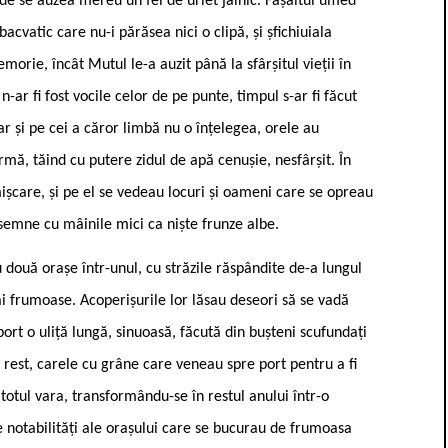
nde se auzea mereu un fel de urlet jalnic. Fâșâitul umed
acvatic care nu-i părăsea nici o clipă, și șfichiuiala
morie, încât Mutul le-a auzit până la sfârșitul vieții în
ar fi fost vocile celor de pe punte, timpul s-ar fi făcut
ar și pe cei a căror limbă nu o înțelegea, orele au
rmă, tăind cu putere zidul de apă cenușie, nesfârșit. În
mișcare, și pe el se vedeau locuri și oameni care se opreau
 semne cu mâinile mici ca niște frunze albe.
 două orașe într-unul, cu străzile răspândite de-a lungul
ai frumoase. Acoperișurile lor lăsau deseori să se vadă
port o uliță lungă, sinuoasă, făcută din bușteni scufundați
n rest, carele cu grâne care veneau spre port pentru a fi
totul vara, transformându-se în restul anului într-o
te notabilități ale orașului care se bucurau de frumoasa