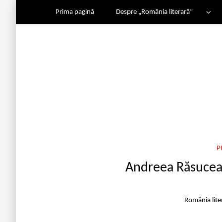
Prima pagină
Despre „România literară”
P
Andreea Răsucea
România lite