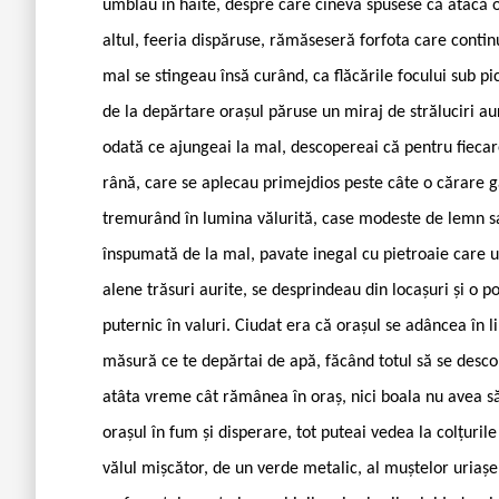
umblau în haite, despre care cineva spusese că atacă o
altul, feeria dispăruse, rămăseseră forfota care conti
mal se stingeau însă curând, ca flăcările focului sub p
de la depărtare orașul păruse un miraj de străluciri au
odată ce ajungeai la mal, descopereai că pentru fiecare
rână, care se aplecau primejdios peste câte o cărare 
tremurând în lumina vălurită, case modeste de lemn sa
înspumată de la mal, pavate inegal cu pietroaie care un
alene trăsuri aurite, se desprindeau din locașuri și o 
puternic în valuri. Ciudat era că orașul se adâncea în 
măsură ce te depărtai de apă, făcând totul să se descom
atâta vreme cât rămânea în oraș, nici boala nu avea s
orașul în fum și disperare, tot puteai vedea la colțuri
vălul mișcător, de un verde metalic, al muștelor uriașe