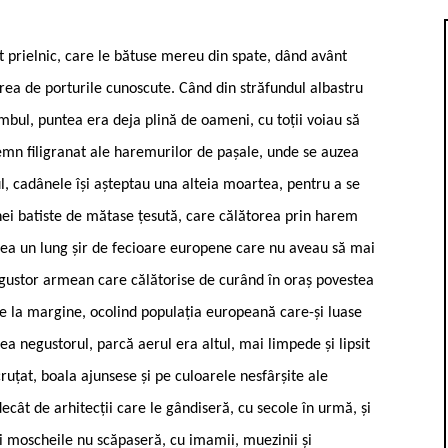
nt prielnic, care le bătuse mereu din spate, dând avânt
area de porturile cunoscute. Când din străfundul albastru
ambul, puntea era deja plină de oameni, cu toții voiau să
lemn filigranat ale haremurilor de pașale, unde se auzea
ul, cadânele își așteptau una alteia moartea, pentru a se
nei batiste de mătase țesută, care călătorea prin harem
ndea un lung șir de fecioare europene care nu aveau să mai
egustor armean care călătorise de curând în oraș povestea
e la margine, ocolind populația europeană care-și luase
a negustorul, parcă aerul era altul, mai limpede și lipsit
cruțat, boala ajunsese și pe culoarele nesfârșite ale
ecât de arhitecții care le gândiseră, cu secole în urmă, și
ici moscheile nu scăpaseră, cu imamii, muezinii și