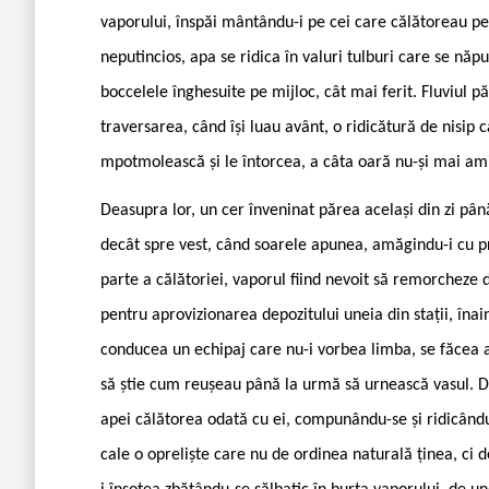
vaporului, înspăi ­mântându-i pe cei care călătoreau pe
neputincios, apa se ridica în valuri tulburi care se n
boccelele înghesuite pe mijloc, cât mai ferit. Fluviul p
traversarea, când își luau avânt, o ridicătură de nisip 
mpotmolească și le întorcea, a câta oară nu-și mai am
Deasupra lor, un cer înveninat părea același din zi pân
decât spre vest, când soarele apunea, amăgindu-i cu p
parte a călătoriei, vaporul fiind nevoit să remorchez
pentru aprovizionarea depozitului uneia din stații, înai
conducea un echipaj care nu-i vorbea limba, se făcea a
să știe cum reușeau până la urmă să urnească vasul. De
apei călătorea odată cu ei, compunându-se și ridicându-
cale o opreliște care nu de ordinea naturală ținea, ci d