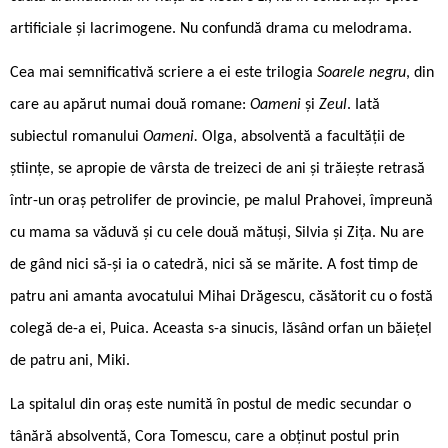
artificiale și lacrimogene. Nu confundă drama cu melodrama.
Cea mai semnificativă scriere a ei este trilogia
Soarele negru
, din
care au apărut numai două romane:
Oameni
și
Zeul
. Iată
subiectul romanului
Oameni.
Olga, absolventă a facultății de
științe, se apropie de vârsta de treizeci de ani și trăiește retrasă
într-un oraș petrolifer de provincie, pe malul Prahovei, împreună
cu mama sa văduvă și cu cele două mătuși, Silvia și Zița. Nu are
de gând nici să-și ia o catedră, nici să se mărite. A fost timp de
patru ani amanta avocatului Mihai Drăgescu, căsătorit cu o fostă
colegă de-a ei, Puica. Aceasta s-a sinucis, lăsând orfan un băiețel
de patru ani, Miki.
La spitalul din oraș este numită în postul de medic secundar o
tânără absolventă, Cora Tomescu, care a obținut postul prin