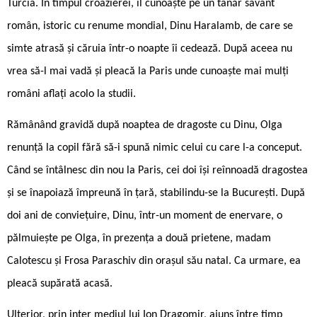
Turcia. În timpul croazierei, îl cunoaște pe un tânăr savant
român, istoric cu renume mondial, Dinu Haralamb, de care se
simte atrasă și căruia într-o noapte îi cedează. După aceea nu
vrea să-l mai vadă și pleacă la Paris unde cunoaște mai mulți
români aflați acolo la studii.
Rămânând gravidă după noaptea de dragoste cu Dinu, Olga
renunță la copil fără să-i spună nimic celui cu care l-a conceput.
Când se întâlnesc din nou la Paris, cei doi își reînnoadă dragostea
și se înapoiază împreună în țară, stabilindu-se la București. După
doi ani de conviețuire, Dinu, într-un moment de enervare, o
pălmuiește pe Olga, în prezența a două prietene, madam
Calotescu și Frosa Paraschiv din orașul său natal. Ca urmare, ea
pleacă supărată acasă.
Ulterior, prin inter mediul lui Ion Dragomir, ajuns între timp