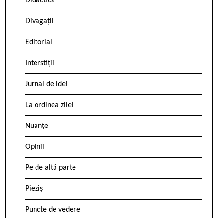
Didactica
Divagații
Editorial
Interstiții
Jurnal de idei
La ordinea zilei
Nuanțe
Opinii
Pe de altă parte
Pieziș
Puncte de vedere