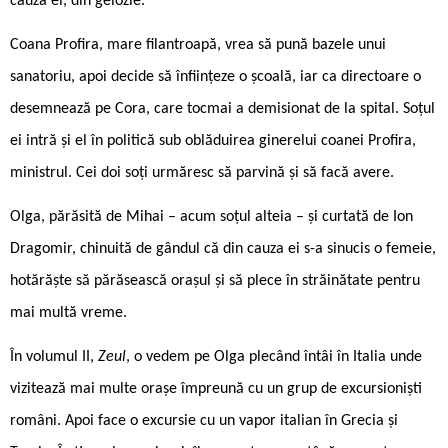
cauza ei, din gelozie.
Coana Profira, mare filantroapă, vrea să pună bazele unui
sanatoriu, apoi decide să înființeze o școală, iar ca directoare o
desemnează pe Cora, care tocmai a demisionat de la spital. Soțul
ei intră și el în politică sub oblăduirea ginerelui coanei Profira,
ministrul. Cei doi soți urmăresc să parvină și să facă avere.
Olga, părăsită de Mihai – acum soțul alteia – și curtată de Ion
Dragomir, chinuită de gândul că din cauza ei s-a sinucis o femeie,
hotărăște să părăsească orașul și să plece în străinătate pentru
mai multă vreme.
În volumul II,
Zeul
, o vedem pe Olga plecând întâi în Italia unde
vizitează mai multe orașe împreună cu un grup de excursioniști
români. Apoi face o excursie cu un vapor italian în Grecia și