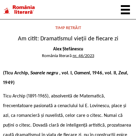
TIMP RETRĂIT
Am citit: Dramatismul vieții de fiecare zi
Alex Ștefănescu
România literară
nr. 46/2023
(Ticu Archip,
Soarele negru
, vol. I,
Oameni
, 1946, vol. II,
Zeul
,
1949)
Ticu Archip (1891-1965), absolventă de Matematică,
frecventatoare pasionată a cenaclului lui E. Lovinescu, place și
azi, ca romancieră și nuvelistă, celor care o citesc. Numai că
puțini o citesc. Dovadă clară de inteligență artistică, prozatoarea
caută dramatismul în viața de fiecare zi, nu în construcții epice