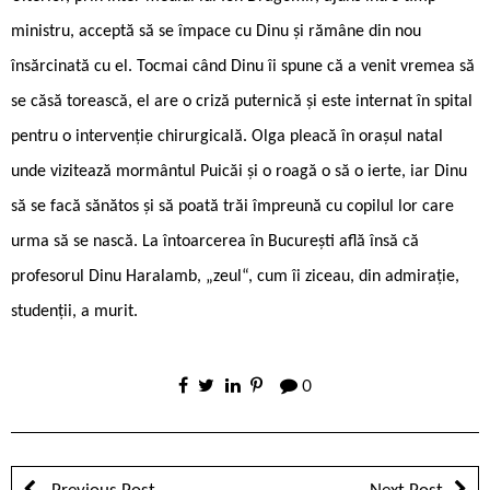
ministru, acceptă să se împace cu Dinu și rămâne din nou
însărcinată cu el. Tocmai când Dinu îi spune că a venit vremea să
se căsă torească, el are o criză puternică și este internat în spital
pentru o intervenție chirurgicală. Olga pleacă în orașul natal
unde vizitează mormântul Puicăi și o roagă o să o ierte, iar Dinu
să se facă sănătos și să poată trăi împreună cu copilul lor care
urma să se nască. La întoarcerea în București află însă că
profesorul Dinu Haralamb, „zeul“, cum îi ziceau, din admirație,
studenții, a murit.
0