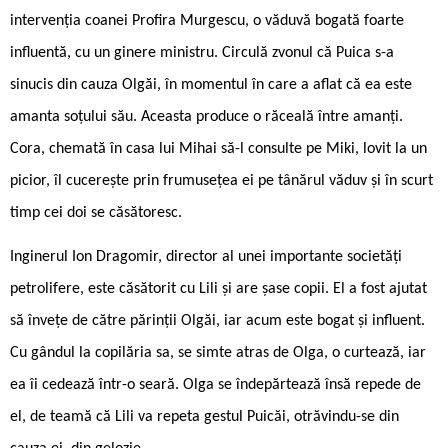
intervenția coanei Profira Murgescu, o văduvă bogată foarte
influentă, cu un ginere ministru. Circulă zvonul că Puica s-a
sinucis din cauza Olgăi, în momentul în care a aflat că ea este
amanta soțului său. Aceasta produce o răceală între amanți.
Cora, chemată în casa lui Mihai să-l consulte pe Miki, lovit la un
picior, îl cucerește prin frumusețea ei pe tânărul văduv și în scurt
timp cei doi se căsătoresc.
Inginerul Ion Dragomir, director al unei importante societăți
petrolifere, este căsătorit cu Lili și are șase copii. El a fost ajutat
să învețe de către părinții Olgăi, iar acum este bogat și influent.
Cu gândul la copilăria sa, se simte atras de Olga, o curtează, iar
ea îi cedează într-o seară. Olga se îndepărtează însă repede de
el, de teamă că Lili va repeta gestul Puicăi, otrăvindu-se din