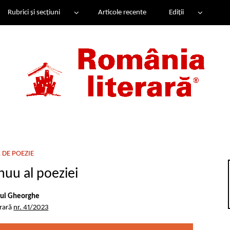
Rubrici și secțiuni
Articole recente
Ediții
 DE POEZIE
nuu al poeziei
lui Gheorghe
erară
nr. 41/2023