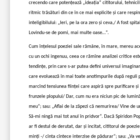
crecendo care potențează „ideația“ cititorului, tehnicil
ritmic trăsături din ce în ce mai explicite și care respi
inteligibilului: „Ieri, pe la ora zero și ceva,/ A fost spi
Lovindu-se de pomi, mai multe oase…“.
Cum înțelesul poeziei sale rămâne, în mare, mereu ac
cu un ochi ingenuu, ceea ce rămîne analizei critice es
tendințe, prin care s-ar putea defini universul imagina
care evoluează în mai toate anotimpurile după reguli p
marcînd tensiunea ființei care aspiră spre purificare 
frunzele plopului/ Dar, cum nu era niciun pic de lumin
meu“; sau: „Aflai de la zăpezi că nemurirea/ Vine de un
Să-mi ningă mai tot anul în pridvor“. Dacă Spiridon Pope
ar fi destul de derutat, dar și incitat, cititorul de poezi
minți -/ cînta cîntece interzise de pădurar“; sau: „Va