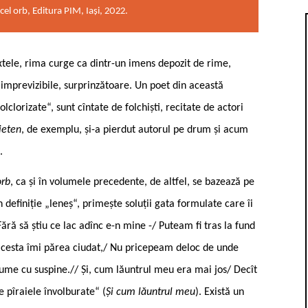
cel orb, Editura PIM, Iași, 2022.
extele, rima curge ca dintr-un imens depozit de rime,
 imprevizibile, surprinzătoare. Un poet din această
lclorizate“, sunt cîntate de folchiști, recitate de actori
ieten
, de exemplu, și-a pierdut autorul pe drum și acum
.
orb
, ca și în volumele precedente, de altfel, se bazează pe
 definiție „leneș“, primește soluții gata formulate care îi
ră să știu ce lac adînc e-n mine -/ Puteam fi tras la fund
 acesta îmi părea ciudat,/ Nu pricepeam deloc de unde
 lume cu suspine.// Și, cum lăuntrul meu era mai jos/ Decît
te pîraiele învolburate“ (
Și cum lăuntrul meu
). Există un