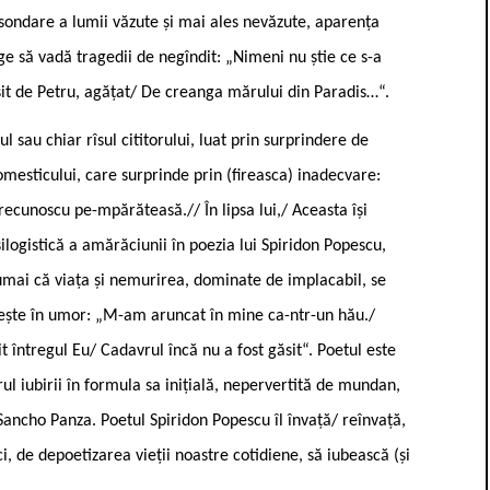
sondare a lumii văzute și mai ales nevăzute, aparența
ge să vadă tragedii de negîndit: „Nimeni nu știe ce s-a
sit de Petru, agățat/ De creanga mărului din Paradis…“.
l sau chiar rîsul cititorului, luat prin surprindere de
omesticului, care surprinde prin (fireasca) inadecvare:
recunoscu pe-mpărăteasă.// În lipsa lui,/ Aceasta își
 silogistică a amărăciunii în poezia lui Spiridon Popescu,
 numai că viața și nemurirea, dominate de implacabil, se
opește în umor: „M-am aruncat în mine ca-ntr-un hău./
 întregul Eu/ Cadavrul încă nu a fost găsit“. Poetul este
ul iubirii în formula sa inițială, nepervertită de mundan,
 Sancho Panza. Poetul Spiridon Popescu îl învață/ reînvață,
ici, de depoetizarea vieții noastre cotidiene, să iubească (și