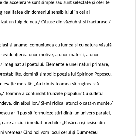
e de accelerare sunt simple sau sunt selectate și oferite
ng realitatea din domeniul sensibilului în cel al
talizat un fulg de nea./ Căzuse din văzduh și-și fracturase,/
elași și anume, comuniunea cu lumea și cu natura văzută
te evidențierea unor motive, a unor materii, a unor
r/ imaginat al poetului. Elementele unei naturi primare,
restabilite, domină simbolic poezia lui Spiridon Popescu,
și elevație morală: „Au trimis Toamna să ruginească
ă,/ Toamna a confundat frunzele plopului/ Cu sufletul
deva, din albul lor,/ Și-mi ridicai atunci o casă-n munte,/
scu ar fi pus să formuleze știri dintr-un univers paralel,
e, care ar ciuli imediat urechile: „Pasărea își ieșise din
 veni vremea/ Cînd noi vom locui cerul și Dumnezeu