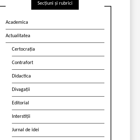
Secțiuni și rubrici
Academica
Actualitatea
Certocrația
Contrafort
Didactica
Divagații
Editorial
Interstiții
Jurnal de idei