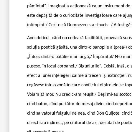
pămîntul“. Imaginația acționează ca un instrument de 
este depășită de o curiozitate investigatoare care ajun
întîmplat./ Cert e că Dumnezeu s-a sinucis -/ A fost gă
Anecdoticul, când nu cedează facilității, provoacă surîsu
soluția poetică găsită, una dintr-o panoplie a (prea-) d
„Întors dintr-o bătălie mai lungă,/ Împăratul/ N-o mai 
pusese, în locul coroanei,/ Bigudiurile“. Există, însă, o
efect al unei înțelegeri calme a trecerii și extincției,
regăsesc într-o zonă în care conflictul dintre ele se t
Voiam să mor. Nu cred c-am reușit:/ Deși mi-au scotocit
cînd bufon, cînd purtător de mesaj divin, cînd depozitar
cînd salvatorul fulgului de nea, cînd Don Quijote, cînd
direct sau indirect, pe cititorul de azi, derutat de poet