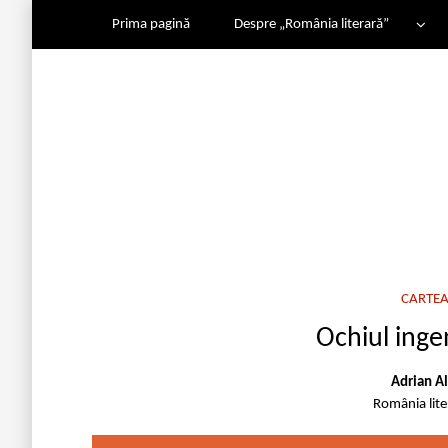
Prima pagină
Despre „România literară”
CARTEA
Ochiul inge
Adrian A
România lit