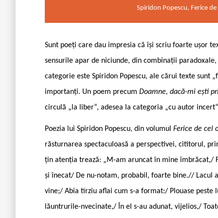
Spiridon Popescu, Ferice de 
Sunt poeți care dau impresia că își scriu foarte ușor t
sensurile apar de niciunde, din combinații paradoxale,
categorie este Spiridon Popescu, ale cărui texte sunt „fo
importanți. Un poem precum
Doamne, dacă-mi ești pr
circulă „la liber“, adesea la categoria „cu autor incert“
Poezia lui Spiridon Popescu, din volumul
Ferice de cel 
răsturnarea spectaculoasă a perspectivei, cititorul, prin
țin atenția trează: „M-am aruncat în mine îmbrăcat,/ Fă
și înecat/ De nu-notam, probabil, foarte bine.// Lacul
vine;/ Abia tîrziu aflai cum s-a format:/ Plouase peste
lăuntrurile-nvecinate,/ În el s-au adunat, vijelios,/ Toa