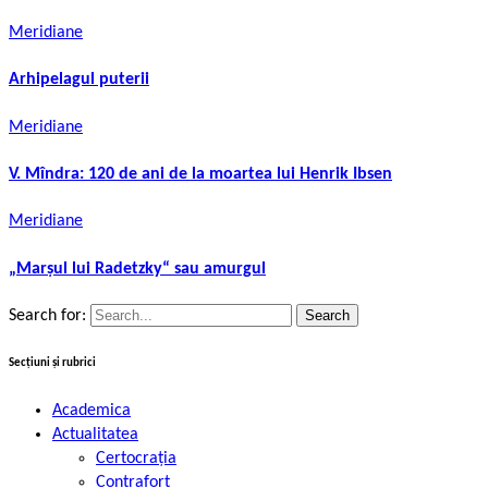
Meridiane
Arhipelagul puterii
Meridiane
V. Mîndra: 120 de ani de la moartea lui Henrik Ibsen
Meridiane
„Marşul lui Radetzky“ sau amurgul
Search for:
Secțiuni și rubrici
Academica
Actualitatea
Certocrația
Contrafort