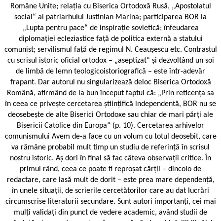
Române Unite; relația cu Biserica Ortodoxă Rusă, „Apostolatul
social“ al patriarhului Justinian Marina; participarea BOR la
„Lupta pentru pace“ de inspirație sovietică; înfeudarea
diplomației ecleziastice față de politica externă a statului
comunist; servilismul față de regimul N. Ceaușescu etc. Contrastul
cu scrisul istoric oficial ortodox – „aseptizat“ și dezvoltând un soi
de limbă de lemn teologicoistoriografică – este într-adevăr
frapant. Dar autorul nu singularizează deloc Biserica Ortodoxă
Română, afirmând de la bun început faptul că: „Prin reticența sa
în ceea ce privește cercetarea științifică independentă, BOR nu se
deosebește de alte Biserici Ortodoxe sau chiar de mari părți ale
Bisericii Catolice din Europa“ (p. 10). Cercetarea arhivelor
comunismului Avem de-a face cu un volum cu totul deosebit, care
va rămâne probabil mult timp un studiu de referință în scrisul
nostru istoric. Aș dori în final să fac câteva observații critice. În
primul rând, ceea ce poate fi reproșat cărții – dincolo de
redactare, care lasă mult de dorit – este prea mare dependență,
în unele situații, de scrierile cercetătorilor care au dat lucrări
circumscrise literaturii secundare. Sunt autori importanți, cei mai
mulți validați din punct de vedere academic, având studii de