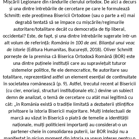
Mișcării Legionare din rândurile clerului ortodox. De aici a decurs
și una dintre întrebările de cercetare pe care le formulează
Schmitt: este preoțimea Bisericii Ortodoxe (sau o parte a ei) mai
degrabă tentată să se împace cu mișcările/regimurile
autoritare/totalitare decât cu democrația de tip liberal,
occidental? Este, de fapt, și una dintre întrebările sugerate într-un
alt volum de referință:
România în 100 de ani. Bilanțul unui veac
de istorie
(Editura Humanitas, Bucureşti, 2018). Oliver Schmitt
pornește de la premisa că Biserica Ortodoxă Română (BOR) este
una dintre puținele instituții care au supraviețuit tuturor
sistemelor politice, fie ele democratice, fie autoritare sau
totalitare, reprezentând astfel un element esențial de continuitate
în societatea românească (p. 9). Astfel, trecutul recent al Bisericii
(cu cler, enoriași, structuri instituționale etc.) devine un subiect
demn de analizat, o temă de cercetare cu atât mai legitimă cu
cât: „în România există o tradiție limitată a dezbaterii științifice
privitoare la istoria Bisericii majoritare. Mulți intelectuali de
marcă au văzut în Biserică o piatră de temelie a identității
naționale, mulți politicieni importanți au considerat-o un
partener-cheie în consolidarea puterii, iar BOR însăși nu a
manifestat în niciun moment din istoria sa vreun interes pentru o