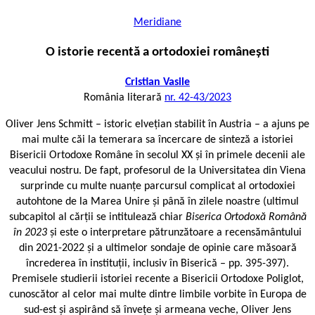
Meridiane
O istorie recentă a ortodoxiei românești
Cristian Vasile
România literară
nr. 42-43/2023
Oliver Jens Schmitt – istoric elvețian stabilit în Austria – a ajuns pe
mai multe căi la temerara sa încercare de sinteză a istoriei
Bisericii Ortodoxe Române în secolul XX și în primele decenii ale
veacului nostru. De fapt, profesorul de la Universitatea din Viena
surprinde cu multe nuanțe parcursul complicat al ortodoxiei
autohtone de la Marea Unire și până în zilele noastre (ultimul
subcapitol al cărții se intitulează chiar
Biserica Ortodoxă Română
în 2023
și este o interpretare pătrunzătoare a recensământului
din 2021-2022 și a ultimelor sondaje de opinie care măsoară
încrederea în instituții, inclusiv în Biserică – pp. 395-397).
Premisele studierii istoriei recente a Bisericii Ortodoxe Poliglot,
cunoscător al celor mai multe dintre limbile vorbite în Europa de
sud-est și aspirând să învețe și armeana veche, Oliver Jens