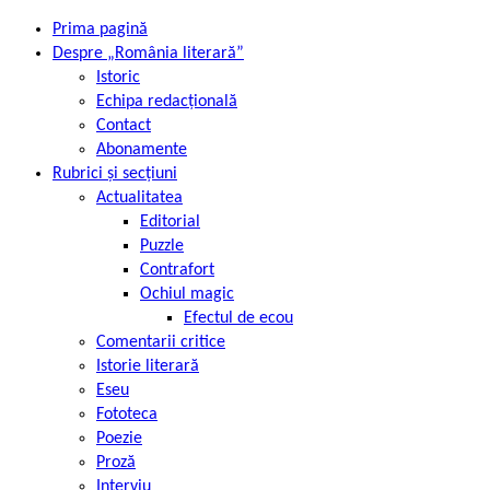
Prima pagină
Despre „România literară”
Istoric
Echipa redacțională
Contact
Abonamente
Rubrici și secțiuni
Actualitatea
Editorial
Puzzle
Contrafort
Ochiul magic
Efectul de ecou
Comentarii critice
Istorie literară
Eseu
Fototeca
Poezie
Proză
Interviu