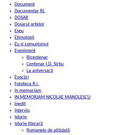
Document
Documentar RL
DOSAR
Dosarul artelor
Eseu
Etimologii
Eu și comunismul
Eveniment
Bicentenar
Centenar I.D. Sîrbu
La aniversară
Evocări
Fototeca R.l.
In memoriam
IN MEMORIAM NICOLAE MANOLESCU
Inedit
Interviu
Istorie
Istorie literară
Romanele de altădată