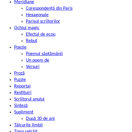
Meridiane
Corespondență din Paris
Hexagonale
Parisul scriitorilor
Ochiul magic
Efectul de ecou
Rebut
Poezie
Poemul săptămânii
Un poem de
Versuri
Proză
Puzzle
Reportaj
Restituiri
Scriitorul anului
Sinteză
Supliment
După 30 de ani
Tâlcurile limbii
Timp retrăit