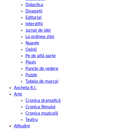
Didactica
Divagații
Editorial
Interstiții
Jurnal de idei
La ordinea zilei
Nuanțe
Opinii
Pe de altă parte
Pieziș
Puncte de vedere
Puzzle
Tabela de marcaj
Ancheta R.l.
Arte
Cronica dramatică
Cronica filmului
Cronica muzicală
Teatru
Atitudini