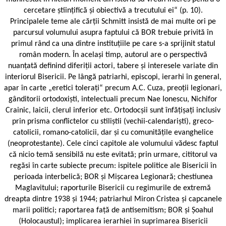
cercetare științifică și obiectivă a trecutului ei“ (p. 10).
Principalele teme ale cărții Schmitt insistă de mai multe ori pe
parcursul volumului asupra faptului că BOR trebuie privită în
primul rând ca una dintre instituțiile pe care s-a sprijinit statul
român modern. În același timp, autorul are o perspectivă
nuanțată definind diferiții actori, tabere și interesele variate din
interiorul Bisericii. Pe lângă patriarhi, episcopi, ierarhi în general,
apar în carte „eretici tolerați“ precum A.C. Cuza, preoții legionari,
gânditorii ortodoxiști, intelectuali precum Nae Ionescu, Nichifor
Crainic, laicii, clerul inferior etc. Ortodocșii sunt înfățișați inclusiv
prin prisma conflictelor cu stiliștii (vechii-calendariști), greco-
catolicii, romano-catolicii, dar și cu comunitățile evanghelice
(neoprotestante). Cele cinci capitole ale volumului vădesc faptul
că nicio temă sensibilă nu este evitată; prin urmare, cititorul va
regăsi în carte subiecte precum: ispitele politice ale Bisericii în
perioada interbelică; BOR și Mișcarea Legionară; chestiunea
Maglavitului; raporturile Bisericii cu regimurile de extremă
dreapta dintre 1938 și 1944; patriarhul Miron Cristea și capcanele
marii politici; raportarea față de antisemitism; BOR și Șoahul
(Holocaustul); implicarea ierarhiei în suprimarea Bisericii