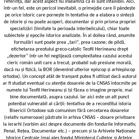
referință, dar acest aspect nu înseamnă că ei sunt infailibili. Aici,
într-un fel, este un pericol inevitabil, o primejdie care îl pândește
pe orice istoric care pornește în tentativa de a elabora o sinteză
de istorie și nu poate acoperi, documentar și prin prisma propriei
specializări (limitate la perioada interbelicului), chiar toate
subiectele și epocile istorice analizate. În al doilea rând, anumite
formulări sunt poate prea „tari“, prea cazone; de pildă,
etichetarea preotului greco-catolic Teofil Herineanu drept
„dezertor“ într-un fel neglijează complexitatea cazului acestui
cleric român unit care a trecut, probabil sub presiune morală,
dacă nu și fizică, la BOR (devenind ulterior episcop și arhiepiscop
ortodox). Un concept atât de tranșant putea fi utilizat dacă autorul
ar fi studiat eventual cu atenție dosarele de la CNSAS întocmite pe
numele lui Teofil Herineanu și își făcea o imagine proprie, mai
bine documentată, asupra cazului. Iar aici este un alt punct
potențial vulnerabil al cărții: tentativa de a reconstitui istoria
Bisericii Ortodoxe sub comunism fără cercetarea dosarelor
(relativ numeroase) păstrate în arhiva CNSAS – dosare privitoare
la ierarhi (vorbim aici despre documente din fondurile Informativ,
Penal, Rețea, Documentar etc.) – precum și la Arhivele Naționale
Istorice Centrale (mai ales fondul Ministerul Cultelor și Artelor,