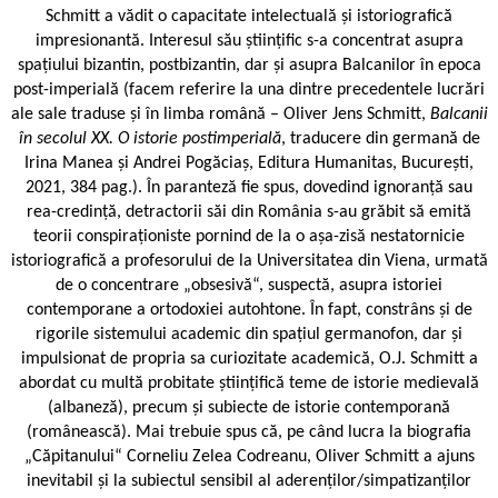
Schmitt a vădit o capacitate intelectuală și istoriografică
impresionantă. Interesul său științific s-a concentrat asupra
spațiului bizantin, postbizantin, dar și asupra Balcanilor în epoca
post-imperială (facem referire la una dintre precedentele lucrări
ale sale traduse și în limba română – Oliver Jens Schmitt,
Balcanii
în secolul XX. O istorie postimperială
, traducere din germană de
Irina Manea şi Andrei Pogăciaş, Editura Humanitas, Bucureşti,
2021, 384 pag.). În paranteză fie spus, dovedind ignoranță sau
rea-credință, detractorii săi din România s-au grăbit să emită
teorii conspiraționiste pornind de la o așa-zisă nestatornicie
istoriografică a profesorului de la Universitatea din Viena, urmată
de o concentrare „obsesivă“, suspectă, asupra istoriei
contemporane a ortodoxiei autohtone. În fapt, constrâns și de
rigorile sistemului academic din spațiul germanofon, dar și
impulsionat de propria sa curiozitate academică, O.J. Schmitt a
abordat cu multă probitate științifică teme de istorie medievală
(albaneză), precum și subiecte de istorie contemporană
(românească). Mai trebuie spus că, pe când lucra la biografia
„Căpitanului“ Corneliu Zelea Codreanu, Oliver Schmitt a ajuns
inevitabil și la subiectul sensibil al aderenților/simpatizanților